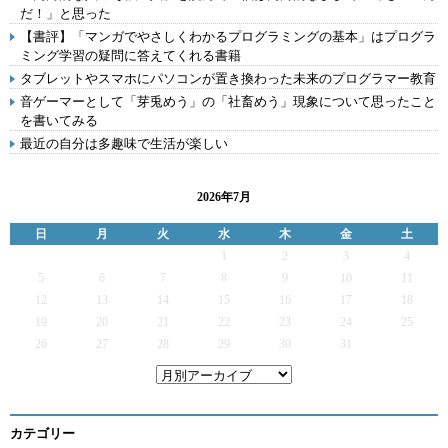
だ！」と思った
【書評】「マンガでやさしくわかるプログラミングの基本」はプログラ
ミング学習の疑問に答えてくれる書籍
タブレットやスマホにパソコンが置き換わった未来のプログラマー教育
音ゲーマーとして「芽兎めう」の「社畜めう」現象について思ったこと
を書いてみる
最近の自分は多趣味で生活が楽しい
2026年7月
日
月
火
水
木
金
土
1
2
3
4
5
6
7
8
9
10
11
12
13
14
15
16
17
18
19
20
21
22
23
24
25
26
27
28
29
30
31
カテゴリー