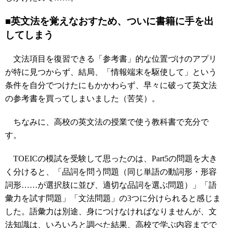
■英文法を覚えなおすため、ついに書籍に手を出
してしまう
文法項目を復習できる「参考書」的な位置づけのアプリ
が特に見つからず、結局、「情報端末を駆使して」という
条件を自分でつけたにもかかわらず、早々に破って英文法
の参考書を買ってしまいました（苦笑）。
ちなみに、高校の英文法の授業で使う教科書で充分で
す。
TOEICの模試を受験して思ったのは、Part5の問題を大き
く分けると、「品詞を問う問題（同じ単語の動詞形・形容
詞形……が選択肢に並び、適切な品詞を選ぶ問題）」「語
彙力を試す問題」「文法問題」の3つに分けられると感じま
した。語彙力は別途、身につけなければなりませんが、文
法知識は、いろいろと調べた結果、高校で学ぶ内容までで