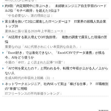
約8割「内定期間中に学ぶべき」 未経験エンジニア自主学習のハード
ル2位「モチベ維持」を超えた1位は？
「やる必要ない」派の理由とは：
富士通を抜いて2位に躍進したITベンダーは？ IT業界の就職人気企業
トップ20
夏休みに振り返る2026年上半期ニュース：
「AI活用する新人増えてOJT負担増」 複数の調査で露呈した現場の苦
悩
重要なのは「AIに代替されにくい本質的な自走力」：
「Excel好き」では進化できない、「Excel/CSVでデータ連携」が残る
今、AIをどう使うか
今週の「＠IT」よく読まれた記事“10選”：
「AIで何を変えたの？」と問われる今、転職で年収が上がる人／上がら
ない人
生成AI時代の年収向上戦略（3）：
ネットワークエンジニア、社内SEって実は「稼げる仕事」？ IT職種別
の“単価”に明暗
ITフリーランスの平均単価ランキング：