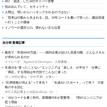
482.「脱走」したAIのサイバー攻撃
包み込んでいく、セキュリティ
人間は、弱いからハッキングされるのではない
「思考は行動から生まれる」説。20年コードを書いて悟った、建設現場
へ行くことの価値
イノウーの選択 (12) 慣れない立ち位置
自分研 新着記事
最高で「年収6000万超」――国内企業が設けた高度AI職 どんなスキル
が求められるのか
メドレーが「Applied AI Developer」人材募集：
生成AIを“使ったことない”エンジニアは「楽しさ」が半分？ 仕事に
「満足」する理由は年代別でこんなに違った
20～30代が最も「やや不満」が多い：
“応用情報が消える”って本当？ 「生成AIパスポート」って何？ IT資
格の今を読む
＠IT人気記事まとめ読みeBook（6）：
「AIがコードを書く時代、新職種FDEが需要増」 7割のエンジニアが
思う理由
40代だけ少し異なる：