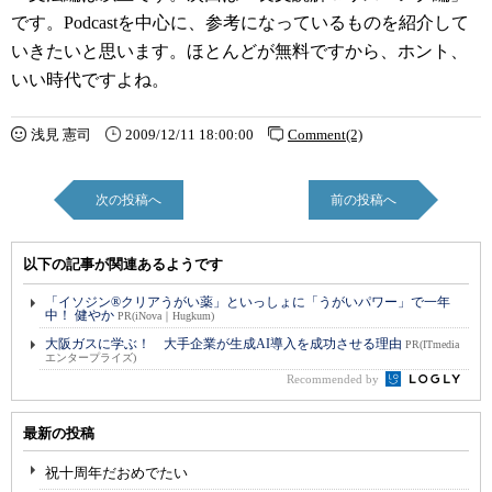
です。Podcastを中心に、参考になっているものを紹介して
いきたいと思います。ほとんどが無料ですから、ホント、
いい時代ですよね。
浅見 憲司
2009/12/11 18:00:00
Comment(2)
次の投稿へ
前の投稿へ
以下の記事が関連あるようです
「イソジン®クリアうがい薬」といっしょに「うがいパワー」で一年
中！ 健やか
PR(iNova｜Hugkum)
大阪ガスに学ぶ！ 大手企業が生成AI導入を成功させる理由
PR(ITmedia
エンタープライズ)
Recommended by
最新の投稿
祝十周年だおめでたい