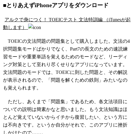
■とりあえずiPhoneアプリをダウンロード
アルクで身につく！ TOEICテスト 文法特訓編 （iTunesが起
動します）
TOEICの文法問題の問題集として購入しました。文法の4
択問題集モードばかりでなく、Part7の長文のための速読練
習モードや重要単語を覚えるためのモードなど、リーディ
ング対策として至れり尽くせりなアプリになっています。
文法問題のモードでは、TOEICに則した問題と、その解説
が表示されるので、「問題を解くための鉄則」みたいなの
も覚えられます。
ただし、あくまで「問題集」であるため、各文法項目に
ついての説明は簡素かなと思いました。もう文法知識はほ
とんど覚えていないからイチから復習したい、という方に
は不向きです。というか自分がそれで、このアプリに挫折
しかけたので……。