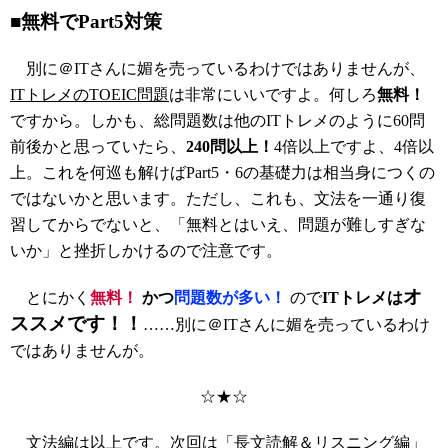
■無料でPart5対策
別に＠ITさんに媚を売っているわけではありませんが、
ITトレメのTOEIC問題
は非常にいいですよ。何しろ
無料！
ですから。しかも、総問題数は他のITトレメのように60問
前後かと思っていたら、
240問以上！
4倍以上ですよ、4倍以
上。これを何巡も解けばPart5・6の基礎力は相当身につくの
ではないかと思います。ただし、これも、文法を一通り復
習してからでないと、「無料とはいえ、問題が難しすぎな
いか」と挫折しかけるので注意です。
オ
とにかく
無料！
かつ
問題数が多い！
ので
ITトレメは
ススメです！！
……別に＠ITさんに媚を売っているわけ
ではありませんが。
☆★☆
文法編は以上です。次回は「長文読解＆リスニング編」