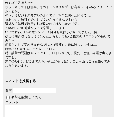
例えば広告収入とか、
ポッドキャストは無料、そのトランスクリプトは有料（いわゆるフリーミア
ム）とか、
そういうビジネスモデルのようです。簡単に調べた限りでは。
まあでも、無料で提供してくださってるんですから、
遠慮なく無料で利用すれば良いのではないかと（笑）。
> DSのTOEIC対策ソフトで学習しています
いいですね、DSの対策ソフト！自分も買おうか迷ってました（笑）。
少しは聞き取れるようになったからと、再度Z会模試のリスニングを解いて
みたら
前回と大して変わりませんでした（苦笑）。道は険しいですね…。
Part5・6も覚えることが多いですし。
特に語彙の問題はキツイです…。ITトレメでも、見たこと無い単語が出てき
ますし。
来年の1月に、どこまでスキルを上げられるか。自分もあれこれ頑張ってみ
ようと思います。
コメントを投稿する
名前
名前を記憶しておく
コメント：