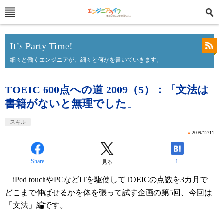
It’s Party Time!
細々と働くエンジニアが、細々と何かを書いていきます。
TOEIC 600点への道 2009（5）：「文法は
書籍がないと無理でした」
スキル
»
2009/12/11
Share
1
見る
iPod touchやPCなどITを駆使してTOEICの点数を3カ月で
どこまで伸ばせるかを体を張って試す企画の第5回、今回は
「文法」編です。