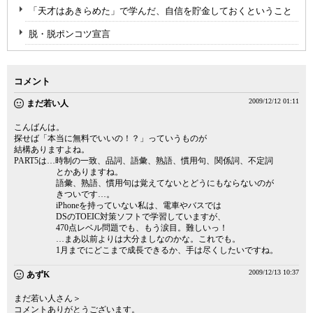
「天才はあきらめた」で学んだ、自信を貯金しておくということ
脱・脱ポンコツ宣言
コメント
2009/12/12 01:11
まだ若い人
こんばんは。
探せば「本当に無料でいいの！？」っていうものが
結構ありますよね。
PART5は…時制の一致、品詞、語彙、熟語、慣用句、関係詞、不定詞
とかありますね。
語彙、熟語、慣用句は覚えてないとどうにもならないのが
きついです…。
iPhoneを持っていない私は、電車やバスでは
DSのTOEIC対策ソフトで学習していますが、
470点レベル問題でも、もう涙目。難しいっ！
…まあ以前よりは大分ましなのかな。これでも。
1月までにどこまで成長できるか、手は尽くしたいですね。
2009/12/13 10:37
あずK
まだ若い人さん＞
コメントありがとうございます。