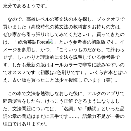
充分であるようです。
なので、高校レベルの英文法の本を探し、ブックオフで
買いました（高校時代の英文法の教科書をお持ちの方は、
ぜひ家から引っ張り出してみてください）。買ってきたの
は、「
総合英語Forest
」という参考書の初版版です。イ
メージを多用し、かつ、「こういうものだから」で終わら
せず、しっかりと理論的に文法を説明している参考書で
す。しかも最新の版はオールカラーで非常に読みやすいの
でオススメです（初版は2色刷りです）。いくら古本とはい
え、古い版を買ったことは少々後悔しています（笑）。
この本で文法を勉強しなおした後に、アルクのアプリで
問題演習をしたら、けっこう正解できるようになりまし
た。文法問題については。「名詞」や「動詞」といった品
詞の章の問題はまだに苦手です……。語彙力不足が一番の
理由ではありますが。