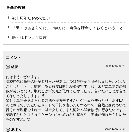
最新の投稿
祝十周年だおめでたい
「天才はあきらめた」で学んだ、自信を貯金しておくということ
脱・脱ポンコツ宣言
コメント
2009/12/02 09:46
組長
おはようございます。
高校時代に単語の暗記を怠ったが為に、受験英語から脱落しました。バカな
ことした・・・。結局、ある程度は暗記が必要ですしね。未だに単語力の無
さが災いとなり、取れるはずの点が取れてなかったり、言いたいことが言え
てなかったりします。笑
楽しく単語を覚えられる方法を模索中ですが、ゲームを使ったり、あずkさ
んに教えていただいたサイトで日記を書いたりする中で、自然と身について
行くのが理想ですねー。財テクして、また海外へ武者修行に行きたいです。
英語でないとコミュニケーションが取れない状況や、友達が作れたらしめた
ものですね。笑
2009/12/02 14:34
あずK