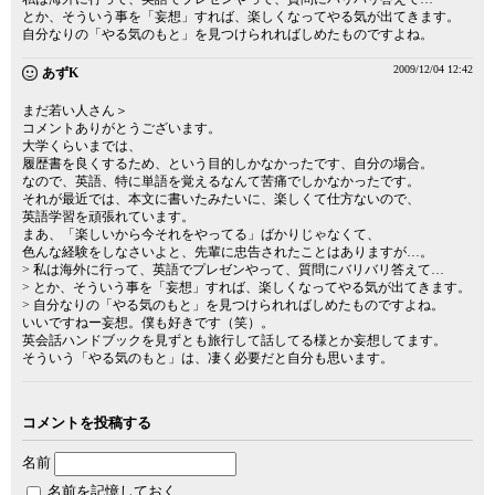
とか、そういう事を「妄想」すれば、楽しくなってやる気が出てきます。
自分なりの「やる気のもと」を見つけられればしめたものですよね。
2009/12/04 12:42
あずK
まだ若い人さん＞
コメントありがとうございます。
大学くらいまでは、
履歴書を良くするため、という目的しかなかったです、自分の場合。
なので、英語、特に単語を覚えるなんて苦痛でしかなかったです。
それが最近では、本文に書いたみたいに、楽しくて仕方ないので、
英語学習を頑張れています。
まあ、「楽しいから今それをやってる」ばかりじゃなくて、
色んな経験をしなさいよと、先輩に忠告されたことはありますが…。
> 私は海外に行って、英語でプレゼンやって、質問にバリバリ答えて…
> とか、そういう事を「妄想」すれば、楽しくなってやる気が出てきます。
> 自分なりの「やる気のもと」を見つけられればしめたものですよね。
いいですねー妄想。僕も好きです（笑）。
英会話ハンドブックを見ずとも旅行して話してる様とか妄想してます。
そういう「やる気のもと」は、凄く必要だと自分も思います。
コメントを投稿する
名前
名前を記憶しておく