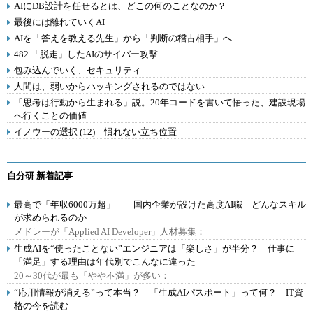
AIにDB設計を任せるとは、どこの何のことなのか？
最後には離れていくAI
AIを「答えを教える先生」から「判断の稽古相手」へ
482.「脱走」したAIのサイバー攻撃
包み込んでいく、セキュリティ
人間は、弱いからハッキングされるのではない
「思考は行動から生まれる」説。20年コードを書いて悟った、建設現場
へ行くことの価値
イノウーの選択 (12) 慣れない立ち位置
自分研 新着記事
最高で「年収6000万超」――国内企業が設けた高度AI職 どんなスキル
が求められるのか
メドレーが「Applied AI Developer」人材募集：
生成AIを“使ったことない”エンジニアは「楽しさ」が半分？ 仕事に
「満足」する理由は年代別でこんなに違った
20～30代が最も「やや不満」が多い：
“応用情報が消える”って本当？ 「生成AIパスポート」って何？ IT資
格の今を読む