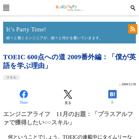
It’s Party Time!
細々と働くエンジニアが、細々と何かを書いていきます。
TOEIC 600点への道 2009番外編：「僕が英
語を学ぶ理由」
スキル
»
2009/11/30
Share
0
見る
エンジニアライフ 11月のお題：「プラスアルフ
ァで獲得したい○○スキル」
何ということでしょう。TOEICの連載中にタイムリーな