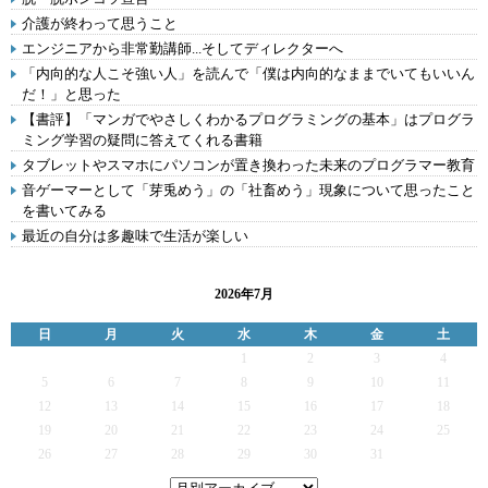
介護が終わって思うこと
エンジニアから非常勤講師...そしてディレクターへ
「内向的な人こそ強い人」を読んで「僕は内向的なままでいてもいいん
だ！」と思った
【書評】「マンガでやさしくわかるプログラミングの基本」はプログラ
ミング学習の疑問に答えてくれる書籍
タブレットやスマホにパソコンが置き換わった未来のプログラマー教育
音ゲーマーとして「芽兎めう」の「社畜めう」現象について思ったこと
を書いてみる
最近の自分は多趣味で生活が楽しい
2026年7月
日
月
火
水
木
金
土
1
2
3
4
5
6
7
8
9
10
11
12
13
14
15
16
17
18
19
20
21
22
23
24
25
26
27
28
29
30
31