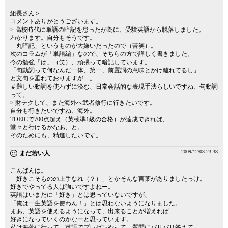
組長さん＞
コメントありがとうございます。
> 高校時代に単語の暗記を怠ったが為に、受験英語から脱落しました。
わかります。自分もそうです。
「丸暗記」というものが大嫌いだったので（苦笑）。
次のコラムが「単語編」なので、そちらの方で詳しく書きました。
今の勉強「は」（笑）、頑張って暗記しています。
「句動詞って何なんだ一体、第一、前置詞の意味とかけ離れてるし」
と文句を垂れておりますが…。
＃難しい動詞を使わずに済む、日常会話的な表現手法らしいですね、句動詞
って。
> 財テクして、また海外へ武者修行に行きたいです。
自分も行きたいですね、海外。
TOEICで700点超え（英検準1級の合格）が達成できれば、
堂々と行けるかなあ、と。
そのためにも、精進したいです。
2009/12/03 23:38
まだ若い人
こんばんは。
「好きこそものの上手なれ（？）」とかそんな言葉がありましたっけ。
好きでやってる人は強いですよねー。
英語はいまだに「好き」とは思っていないですが、
「俺は一生英語を使わん！」とは思わないようになりました。
まあ、英語を使えるようになって、出来ることが増えれば
好きになっていくのかなーと思っています。
私は海外に行って、英語でプレゼンやって、質問にバリバリ答えて…