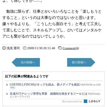
よ、て感じですが……。
勉強に限らず、仕事とかいろいろなことを「楽しもうと
すること」というのは大事なのではないかと思います。
嫌々やるよりも、「こうしたら面白そう」と考えて工夫し
て楽しむことで、スキルもアップし、ひいてはメンタルケ
アにも繋がるのではないでしょうか。
浅見 憲司
2009/11/30 20:11:46
Comment(4)
次の投稿へ
前の投稿へ
以下の記事が関連あるようです
GOETHEとFINCHIがタッグを組み、新メディアを創設
PR(FINCHI on GOE
THE)
生成AIでナレッジ管理を革新 組織知を統合するツールとは
PR(ITmedia
エンタープライズ)
Recommended by