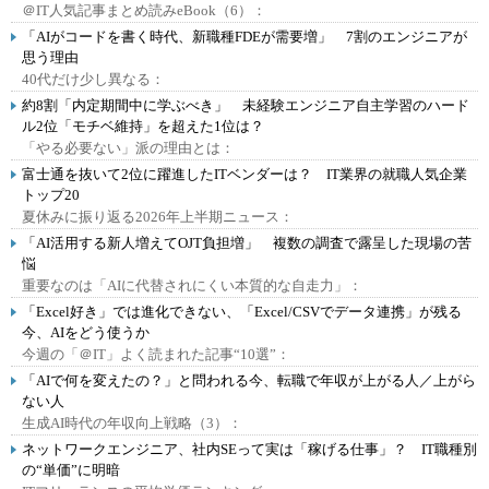
＠IT人気記事まとめ読みeBook（6）：
「AIがコードを書く時代、新職種FDEが需要増」 7割のエンジニアが
思う理由
40代だけ少し異なる：
約8割「内定期間中に学ぶべき」 未経験エンジニア自主学習のハード
ル2位「モチベ維持」を超えた1位は？
「やる必要ない」派の理由とは：
富士通を抜いて2位に躍進したITベンダーは？ IT業界の就職人気企業
トップ20
夏休みに振り返る2026年上半期ニュース：
「AI活用する新人増えてOJT負担増」 複数の調査で露呈した現場の苦
悩
重要なのは「AIに代替されにくい本質的な自走力」：
「Excel好き」では進化できない、「Excel/CSVでデータ連携」が残る
今、AIをどう使うか
今週の「＠IT」よく読まれた記事“10選”：
「AIで何を変えたの？」と問われる今、転職で年収が上がる人／上がら
ない人
生成AI時代の年収向上戦略（3）：
ネットワークエンジニア、社内SEって実は「稼げる仕事」？ IT職種別
の“単価”に明暗