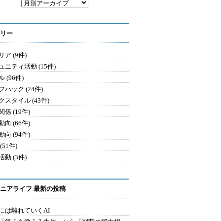
リー
ア (9件)
ュニティ活動 (15件)
 (96件)
ハック (24件)
クスタイル (43件)
係 (19件)
向 (66件)
向 (94件)
(51件)
動 (3件)
ニアライフ 最新の投稿
には離れていくAI