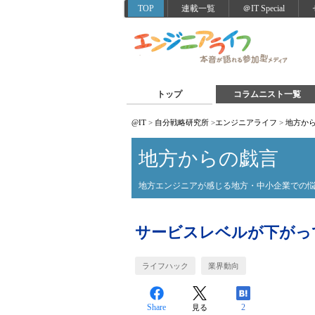
TOP
連載一覧
＠IT Special
トップ
コラムニスト一覧
@IT
>
自分戦略研究所
>
エンジニアライフ
>
地方か
地方からの戯言
地方エンジニアが感じる地方・中小企業での
サービスレベルが下がっ
ライフハック
業界動向
Share
2
見る