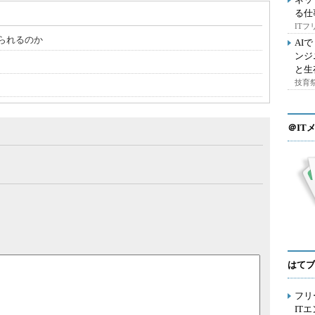
る仕
IT
られるのか
AI
ンジ
と生
技育祭
＠IT
はてブ
フリ
IT