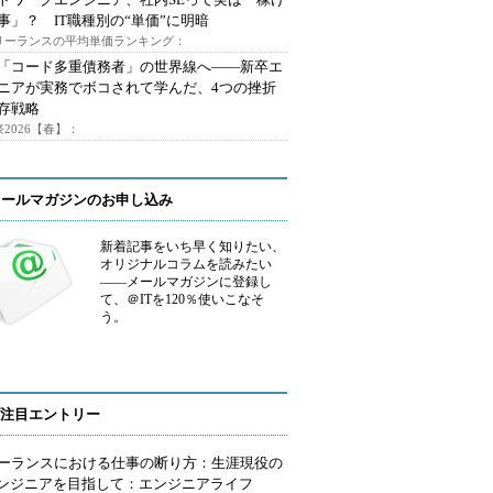
事」？ IT職種別の“単価”に明暗
フリーランスの平均単価ランキング：
で「コード多重債務者」の世界線へ――新卒エ
ニアが実務でボコされて学んだ、4つの挫折
存戦略
2026【春】：
メールマガジンのお申し込み
新着記事をいち早く知りたい、
オリジナルコラムを読みたい
――メールマガジンに登録し
て、＠ITを120％使いこなそ
う。
注目エントリー
ーランスにおける仕事の断り方：生涯現役の
エンジニアを目指して：エンジニアライフ