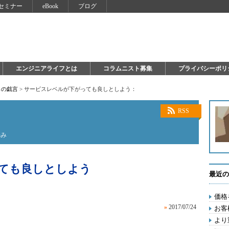
セミナー
eBook
ブログ
エンジニアライフとは
コラムニスト募集
プライバシーポリ
らの戯言
>
サービスレベルが下がっても良しとしよう：
RSS
悩み
ても良しとしよう
最近の
価格
»
2017/07/24
お客
より