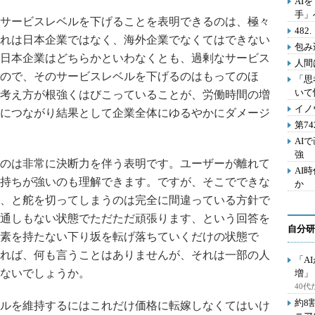
AI
手」
サービスレベルを下げることを表明できるのは、極々
48
れは日本企業ではなく、海外企業でなくてはできない
包み
日本企業はどちらかといわなくとも、過剰なサービス
人間
ので、そのサービスレベルを下げるのはもってのほ
「思
いて
考え方が根強くはびこっていることが、労働時間の増
イノ
につながり結果として企業全体にゆるやかにダメージ
第7
AI
強
のは非常に決断力を伴う表明です。ユーザーが離れて
AI
持ちが強いのも理解できます。ですが、そこでできな
か
、と舵を切ってしまうのは完全に間違っている方針で
通しもない状態でただただ頑張ります、という回答を
自分研
素を持たない下り坂を転げ落ちていくだけの状態で
れば、何も言うことはありませんが、それは一部の人
「A
ないでしょうか。
増」
40
約8
ルを維持するにはこれだけ価格に転嫁しなくてはいけ