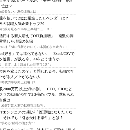
自主学習のハードル2位「モチベ維持」を超
1位は？
る必要ない」派の理由とは：
通を抜いて2位に躍進したITベンダーは？
業界の就職人気企業トップ20
みに振り返る2026年上半期ニュース：
I活用する新人増えてOJT負担増」 複数の調
露呈した現場の苦悩
なのは「AIに代替されにくい本質的な自走力」：
xcel好き」では進化できない、「Excel/CSVで
タ連携」が残る今、AIをどう使うか
「＠IT」よく読まれた記事“10選”：
Iで何を変えたの？」と問われる今、転職で年
上がる人／上がらない人
AI時代の年収向上戦略（3）：
収2000万円以上が約6割」 CTO、CIOなど
クラス転職が5年で2.2倍のバブル、求められ
材像は
O・経営幹部人材の転職市場動向：
ITエンジニアの5割が「管理職になりたくな
 それでも「引き受ける条件」とは？
が求める“納得の働き方”：
トワークエンジニア、社内SEって実は「稼げ