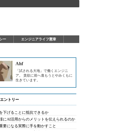
シー
エンジニアライフ憲章
Ahf
「試される大地」で働くエンジニ
ア。 貪欲に前へ進もうとやみくもに
生きています。
エントリー
を下げることに抵抗できるか
様にAI活用からのメリットを伝えられるのか
重要になる実際に手を動かすこと