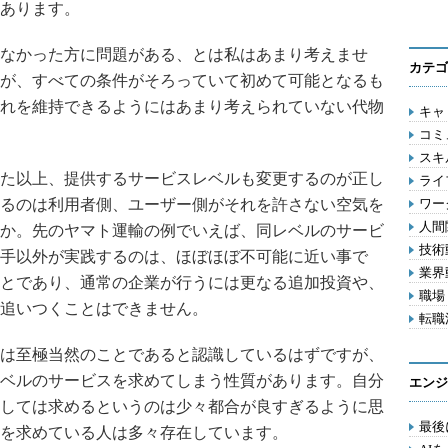
あります。
なかった方に問題がある、とは私はあまり考えませ
カテゴ
が、すべての条件がそろっていて初めて可能となるも
れを維持できるようにはあまり考えられていない代物
キャリ
コミ
スキル
た以上、提供するサービスレベルも変更するのが正し
ライフ
るのは利用者側、ユーザー側がそれを許さない空気を
ワー
人間関
か。先のヤマト運輸の例でいえば、同レベルのサービ
技術動
手以外が実践するのは、ほぼほぼ不可能に近い事で
業界動
とであり、通常の企業が行うには更なる追加投資や、
職場 
追いつくことはできません。
転職活
は至極当然のことであると認識しているはずですが、
ベルのサービスを求めてしまう性質があります。自分
エンジ
しては求めるというのは少々都合が良すぎるように思
最後
を求めている人は多々存在しています。