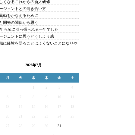
しくなるこれからの新人研修
エージェントとの向き合い方
異動をかなえるために
と開発の関係から思う
25年もAIに引っ張られる一年でした
エージェントに思うどうしよう感
識に経験を語ることはよくないことになりや
2026年7月
月
火
水
木
金
土
1
2
3
4
6
7
8
9
10
11
13
14
15
16
17
18
20
21
22
23
24
25
27
28
29
30
31