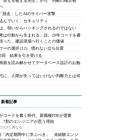
を「答えを教える先生」から「判断の稽古相
へ
2.「脱走」したAIのサイバー攻撃
込んでいく、セキュリティ
は、弱いからハッキングされるのではない
考は行動から生まれる」説。20年コードを書
悟った、建設現場へ行くことの価値
ウーの選択 (12) 慣れない立ち位置
42回 結果を引き受ける
で画面を読み解かせてデータベース設計のお勉
時代に、人間が失ってはいけない判断力とは何
 新着記事
Iがコードを書く時代、新職種FDEが需要
 7割のエンジニアが思う理由
代だけ少し異なる：
割「内定期間中に学ぶべき」 未経験エンジ