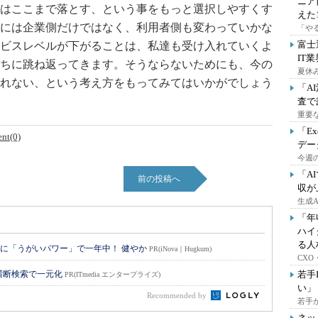
ニア
はここまで落とす、という事をもっと選択しやすくす
えた
には企業側だけではなく、利用者側も変わっていかな
「や
富士
ビスレベルが下がることは、私達も受け入れていくよ
IT
ちに跳ね返ってきます。そうならないためにも、今の
夏休
れない、という考え方をもってみてはいかがでしょう
「A
査で
重要
「E
nt(0)
デー
今週の
「A
前の投稿へ
収が
生成
「年
ハイ
る人
に「うがいパワー」で一年中！ 健やか
PR(iNova｜Hugkum)
CX
横断検索で一元化
若手
PR(ITmedia エンタープライズ)
い」
Recommended by
若手
ネッ