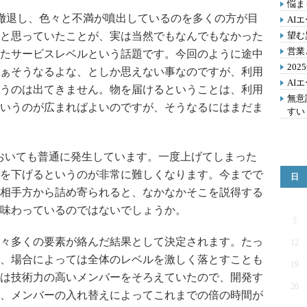
悩ま
輸が撤退し、色々と不満が噴出しているのを多くの方が目
AI
と思っていたことが、実は当然でもなんでもなかった
望む
営業
たサービスレベルという話題です。今回のように途中
20
ぁそうなるよな、としか思えない事なのですが、利用
AI
うのは出てきません。物を届けるということは、利用
無意
いうのが広まればよいのですが、そうなるにはまだま
すい
においても普通に発生しています。一度上げてしまった
を下げるというのが非常に難しくなります。今までで
日
相手方から詰め寄られると、なかなかそこを説得する
味わっているのではないでしょうか。
5
々多くの要素が絡んだ結果として決定されます。たっ
12
、場合によっては全体のレベルを激しく落とすことも
19
は技術力の高いメンバーをそろえていたので、開発す
26
、メンバーの入れ替えによってこれまでの倍の時間が