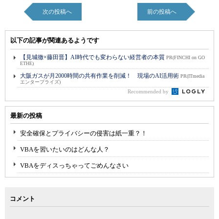
次の投稿へ
前の投稿へ
以下の記事が関連あるようです
【見城徹×藤田晋】AI時代でも変わらない経営者の本質
PR(FINCHI on GO
ETHE)
大阪ガスが月2000時間の共有作業を削減！ 現場のAI活用術
PR(ITmedia
エンタープライズ)
Recommended by
最新の投稿
安全確保とプライバシーの侵害は紙一重？！
VBAを習いたいのはどんな人？
VBAをディスっちゃってごめんなさい
コメント