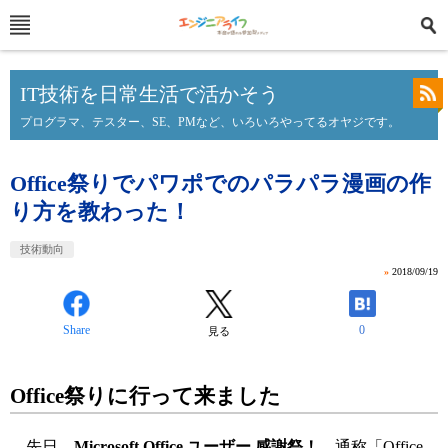
IT技術を日常生活で活かそう
プログラマ、テスター、SE、PMなど、いろいろやってるオヤジです。
Office祭りでパワポでのパラパラ漫画の作
り方を教わった！
技術動向
»
2018/09/19
Share
0
見る
Office祭りに行って来ました
先日、
Microsoft Office ユーザー 感謝祭
！
、通称「Office