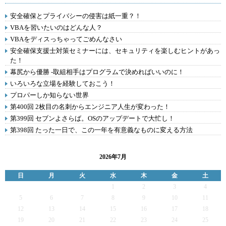
安全確保とプライバシーの侵害は紙一重？！
VBAを習いたいのはどんな人？
VBAをディスっちゃってごめんなさい
安全確保支援士対策セミナーには、セキュリティを楽しむヒントがあっ
た！
幕尻から優勝 -取組相手はプログラムで決めればいいのに！
いろいろな立場を経験しておこう！
プロパーしか知らない世界
第400回 2枚目の名刺からエンジニア人生が変わった！
第399回 セブンよさらば。OSのアップデートで大忙し！
第398回 たった一日で、この一年を有意義なものに変える方法
2026年7月
日
月
火
水
木
金
土
1
2
3
4
5
6
7
8
9
10
11
12
13
14
15
16
17
18
19
20
21
22
23
24
25