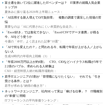
富士通を抜いて2位に躍進したITベンダーは？ IT業界の就職人気企業
トップ20
夏休みに振り返る2026年上半期ニュース：
「AI活用する新人増えてOJT負担増」 複数の調査で露呈した現場の苦
悩
重要なのは「AIに代替されにくい本質的な自走力」：
「Excel好き」では進化できない、「Excel/CSVでデータ連携」が残る
今、AIをどう使うか
今週の「＠IT」よく読まれた記事“10選”：
「AIで何を変えたの？」と問われる今、転職で年収が上がる人／上がら
ない人
生成AI時代の年収向上戦略（3）：
「年収2000万円以上が約6割」 CTO、CIOなどハイクラス転職が5年で
2.2倍のバブル、求められる人材像は
CXO・経営幹部人材の転職市場動向：
若手ITエンジニアの5割が「管理職になりたくない」 それでも「引き
受ける条件」とは？
若手が求める“納得の働き方”：
ネットワークエンジニア、社内SEって実は「稼げる仕事」？ IT職種別
の“単価”に明暗
ITフリーランスの平均単価ランキング：