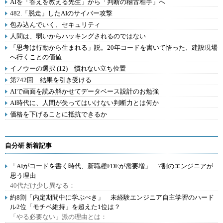
AIを「答えを教える先生」から「判断の稽古相手」へ
482.「脱走」したAIのサイバー攻撃
包み込んでいく、セキュリティ
人間は、弱いからハッキングされるのではない
「思考は行動から生まれる」説。20年コードを書いて悟った、建設現場
へ行くことの価値
イノウーの選択 (12) 慣れない立ち位置
第742回 結果を引き受ける
AIで画面を読み解かせてデータベース設計のお勉強
AI時代に、人間が失ってはいけない判断力とは何か
価格を下げることに抵抗できるか
自分研 新着記事
「AIがコードを書く時代、新職種FDEが需要増」 7割のエンジニアが
思う理由
40代だけ少し異なる：
約8割「内定期間中に学ぶべき」 未経験エンジニア自主学習のハード
ル2位「モチベ維持」を超えた1位は？
「やる必要ない」派の理由とは：