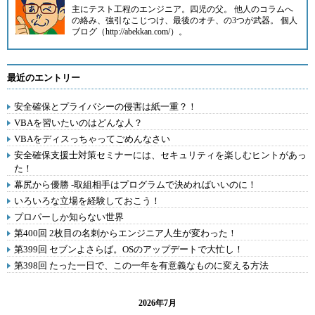
主にテスト工程のエンジニア。四児の父。 他人のコラムへ
の絡み、強引なこじつけ、最後のオチ、の3つが武器。 個人
ブログ（http://abekkan.com/）。
最近のエントリー
安全確保とプライバシーの侵害は紙一重？！
VBAを習いたいのはどんな人？
VBAをディスっちゃってごめんなさい
安全確保支援士対策セミナーには、セキュリティを楽しむヒントがあっ
た！
幕尻から優勝 -取組相手はプログラムで決めればいいのに！
いろいろな立場を経験しておこう！
プロパーしか知らない世界
第400回 2枚目の名刺からエンジニア人生が変わった！
第399回 セブンよさらば。OSのアップデートで大忙し！
第398回 たった一日で、この一年を有意義なものに変える方法
2026年7月