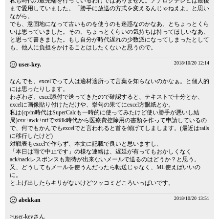
私も時代の最先端を行っているわけではありません。アナログテレビは最後
まで愛用していました。「勝手に放送の方式を変えるんじゃねえよ」と思い
ながら。
でも、意固地になって古いものを使うのも迷惑なのかなあ、とちょっとくら
いは思っていました。その、ちょっとくらいの気持ちは持ってほしいなあ、
と思って書きました。もし自分が時代遅れの少数派になってしまったとして
も、他人に負担をかけることはしたくないと思うので。
2018/10/20 12:14
user-key.
なんでも、excelでって人は適材適所って言葉を知らないのかなぁ。と個人的
には思ったりします。
わざわざ、excel添付で送ってきたので確認すると、テキストで十分とか、
excelに画像貼り付けただけや、挙句の果てにexcel方眼紙とか。
私は(cp/m時代はSuperCalcも一時的に使ってみたけど使い勝手が悪いし結
局)csv+awk+ntfでx68k時代から医療費控除用の書類を作って申請しているの
で、何でもかんでもexcelでと言われると首を傾げてしまします。(最近はrails
に移行したけど)
対戦表もexcelで作らず、本文に記載で良いと思いますし、
「本日は雨で中止です」の様な連絡は、遅延が有ってもおかしくなく
ack/nackレスポンスも期待が出来ないメールで送るのはどうか？と思う。
又、どうしてもメールを使うんだったら転送じゃなく、ML使えばいいの
に。
と上げ出したらキリがないけどツッコミどころいっぱいです。
2018/10/20 13:51
abekkan
>user-keyさん