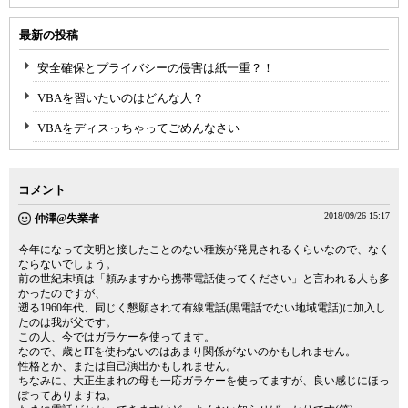
最新の投稿
安全確保とプライバシーの侵害は紙一重？！
VBAを習いたいのはどんな人？
VBAをディスっちゃってごめんなさい
コメント
2018/09/26 15:17
仲澤@失業者
今年になって文明と接したことのない種族が発見されるくらいなので、なく
ならないでしょう。
前の世紀末頃は「頼みますから携帯電話使ってください」と言われる人も多
かったのですが、
遡る1960年代、同じく懇願されて有線電話(黒電話でない地域電話)に加入し
たのは我が父です。
この人、今ではガラケーを使ってます。
なので、歳とITを使わないのはあまり関係がないのかもしれません。
性格とか、または自己演出かもしれません。
ちなみに、大正生まれの母も一応ガラケーを使ってますが、良い感じにほっ
ぽってありますね。