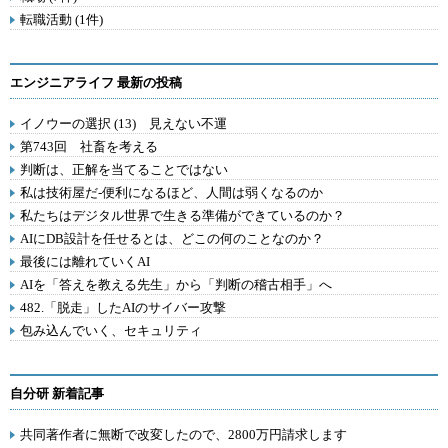
転職活動 (1件)
エンジニアライフ 最新の投稿
イノウーの選択 (13) 見えない不運
第743回 社畜を考える
判断は、正解を当てることではない
私は技術屋だ-便利になるほど、人間は弱くなるのか
私たちはデジタル世界で生きる準備ができているのか？
AIにDB設計を任せるとは、どこの何のことなのか？
最後には離れていくAI
AIを「答えを教える先生」から「判断の稽古相手」へ
482.「脱走」したAIのサイバー攻撃
包み込んでいく、セキュリティ
自分研 新着記事
共同著作者に無断で改変したので、2800万円請求します