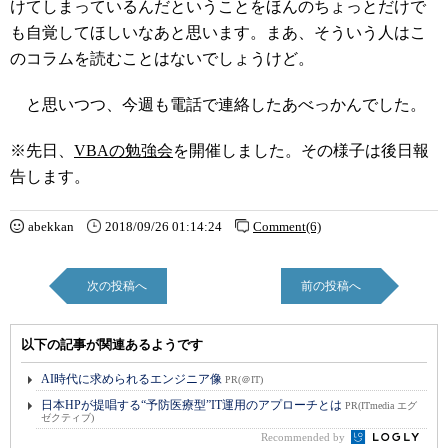
けてしまっているんだということをほんのちょっとだけで
も自覚してほしいなあと思います。まあ、そういう人はこ
のコラムを読むことはないでしょうけど。
と思いつつ、今週も電話で連絡したあべっかんでした。
※先日、
VBAの勉強会
を開催しました。その様子は後日報
告します。
abekkan
2018/09/26 01:14:24
Comment(6)
次の投稿へ
前の投稿へ
以下の記事が関連あるようです
AI時代に求められるエンジニア像
PR(＠IT)
日本HPが提唱する“予防医療型”IT運用のアプローチとは
PR(ITmedia エグ
ゼクティブ)
Recommended by