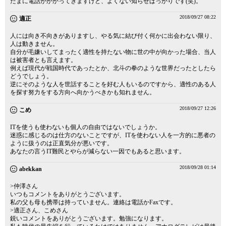
たまに電話がかかってきますけど、よくない知らせばっかりです(笑)。
2018/09/27 08:22
適正
人には向き不向きがありますし、やる気に結び付く何かに出会わない限り、
人は動きません。
自分が毛嫌いしてまったく適性を持たない物に世の中が向かった場合、当人
は被害者とも言えます。
例えば現代が戦国時代であったとか、北斗の拳のような世界だったとしたら
どうでしょう。
逆にそのような人を世話することを好む人もいるのですから、適性のある人
を探す努力をする方向へ向かうべきかも知れません。
2018/09/27 12:26
こめ
ITを使うも使わないも個人の自由ではないでしょうか。
迷惑に感じるのは仕方のないことですが、ITを使わない人を一方的に悪者の
ように扱うのは正直気分が悪いです。
あなたの言うIT難民とやらが減らない一因でもあると思います。
2018/09/28 01:14
abekkan
>仲澤さん
いつもコメントをありがとうございます。
私の父も母も携帯は持っていません。連絡は電話かFaxです。
>適正さん、こめさん
鋭いコメントをありがとうございます。勉強になります。