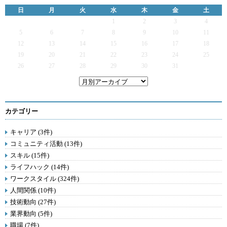
日
月
火
水
木
金
土
1
2
3
4
5
6
7
8
9
10
11
12
13
14
15
16
17
18
19
20
21
22
23
24
25
26
27
28
29
30
31
カテゴリー
キャリア (3件)
コミュニティ活動 (13件)
スキル (15件)
ライフハック (14件)
ワークスタイル (324件)
人間関係 (10件)
技術動向 (27件)
業界動向 (5件)
職場 (7件)