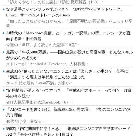
「訴えてやる！」の前に読む IT訴訟 徹底解説（138）：
なぜ若手こそインフラを学ぶべき？ 無料で学べるネットワーク、
Linux、サーバ＆ストレージのeBook
「触ったことないから分からん」「原因不明だが再起動」をこっそり卒
業：
AI時代の「Markdown負債」と「レガシー脱却」の壁、エンジニアが直
面する新・旧の課題
今週の「＠IT」よく読まれた記事“10選”：
最高で「年収6000万超」――国内企業が設けた高度AI職 どんなスキル
が求められるのか
メドレーが「Applied AI Developer」人材募集：
生成AIを“使ったことない”エンジニアは「楽しさ」が半分？ 仕事に
「満足」する理由は年代別でこんなに違った
20～30代が最も「やや不満」が多い：
“応用情報が消える”って本当？ 「生成AIパスポート」って何？ IT資
格の今を読む
＠IT人気記事まとめ読みeBook（6）：
「AIがコードを書く時代、新職種FDEが需要増」 7割のエンジニアが
思う理由
40代だけ少し異なる：
約8割「内定期間中に学ぶべき」 未経験エンジニア自主学習のハード
ル2位「モチベ維持」を超えた1位は？