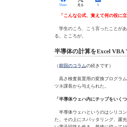
Share
0
見る
「こんな公式、覚えて何の役に
学生のころ、こう言ったことがあ
る。ところが。
半導体の計算をExcel VBA
（
前回のコラム
の続きです）
高さ検査装置用の変換プログラム
ツネ課長から与えられた。
「半導体ウェハ内にチップをいくつ
半導体ウェハというのはシリコンでで
た。その上にスパッタリング、露光
い電子回路を作る。最後に切って10m