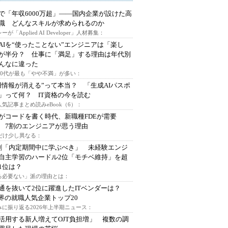
で「年収6000万超」――国内企業が設けた高
I職 どんなスキルが求められるのか
ーが「Applied AI Developer」人材募集：
AIを“使ったことない”エンジニアは「楽し
が半分？ 仕事に「満足」する理由は年代別
んなに違った
～30代が最も「やや不満」が多い：
用情報が消える”って本当？ 「生成AIパスポ
」って何？ IT資格の今を読む
人気記事まとめ読みeBook（6）：
Iがコードを書く時代、新職種FDEが需要
 7割のエンジニアが思う理由
代だけ少し異なる：
割「内定期間中に学ぶべき」 未経験エンジ
自主学習のハードル2位「モチベ維持」を超
1位は？
る必要ない」派の理由とは：
通を抜いて2位に躍進したITベンダーは？
業界の就職人気企業トップ20
みに振り返る2026年上半期ニュース：
I活用する新人増えてOJT負担増」 複数の調