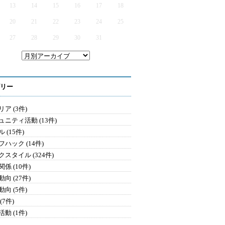
13
14
15
16
17
18
20
21
22
23
24
25
27
28
29
30
31
リー
ア (3件)
ュニティ活動 (13件)
 (15件)
ハック (14件)
クスタイル (324件)
係 (10件)
向 (27件)
向 (5件)
(7件)
動 (1件)