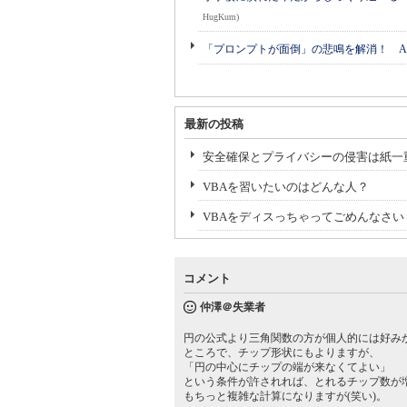
HugKum)
「プロンプトが面倒」の悲鳴を解消！ A
最新の投稿
安全確保とプライバシーの侵害は紙一
VBAを習いたいのはどんな人？
VBAをディスっちゃってごめんなさい
コメント
仲澤＠失業者
円の公式より三角関数の方が個人的には好み
ところで、チップ形状にもよりますが、
「円の中心にチップの端が来なくてよい」
という条件が許されれば、とれるチップ数が
もちっと複雑な計算になりますが(笑い)。