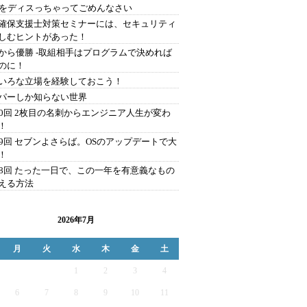
Aをディスっちゃってごめんなさい
確保支援士対策セミナーには、セキュリティ
しむヒントがあった！
から優勝 -取組相手はプログラムで決めれば
のに！
いろな立場を経験しておこう！
パーしか知らない世界
00回 2枚目の名刺からエンジニア人生が変わ
！
99回 セブンよさらば。OSのアップデートで大
！
98回 たった一日で、この一年を有意義なもの
える方法
2026年7月
月
火
水
木
金
土
1
2
3
4
6
7
8
9
10
11