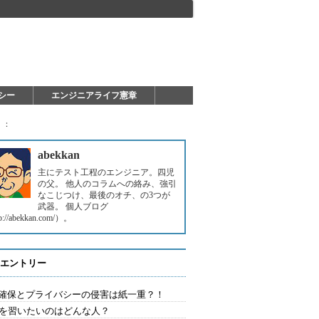
シー
エンジニアライフ憲章
！：
abekkan
主にテスト工程のエンジニア。四児
の父。 他人のコラムへの絡み、強引
なこじつけ、最後のオチ、の3つが
武器。 個人ブログ
p://abekkan.com/）。
エントリー
確保とプライバシーの侵害は紙一重？！
Aを習いたいのはどんな人？