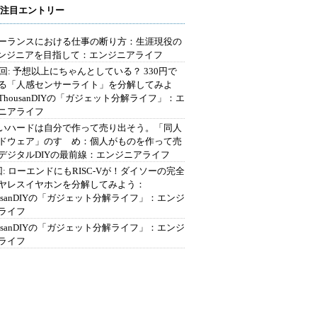
注目エントリー
ーランスにおける仕事の断り方：生涯現役の
エンジニアを目指して：エンジニアライフ
2回: 予想以上にちゃんとしている？ 330円で
る「人感センサーライト」を分解してみよ
ThousanDIYの「ガジェット分解ライフ」：エ
ニアライフ
いハードは自分で作って売り出そう。「同人
ドウェア」のすゝめ：個人がものを作って売
デジタルDIYの最前線：エンジニアライフ
回: ローエンドにもRISC-Vが！ダイソーの完全
ヤレスイヤホンを分解してみよう：
ousanDIYの「ガジェット分解ライフ」：エンジ
ライフ
ousanDIYの「ガジェット分解ライフ」：エンジ
ライフ