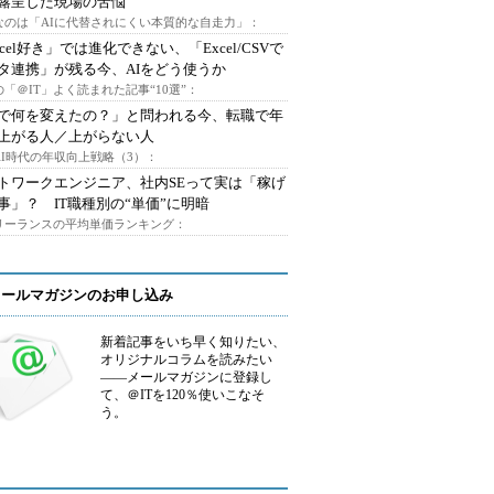
露呈した現場の苦悩
なのは「AIに代替されにくい本質的な自走力」：
xcel好き」では進化できない、「Excel/CSVで
タ連携」が残る今、AIをどう使うか
「＠IT」よく読まれた記事“10選”：
Iで何を変えたの？」と問われる今、転職で年
上がる人／上がらない人
AI時代の年収向上戦略（3）：
トワークエンジニア、社内SEって実は「稼げ
事」？ IT職種別の“単価”に明暗
フリーランスの平均単価ランキング：
メールマガジンのお申し込み
新着記事をいち早く知りたい、
オリジナルコラムを読みたい
――メールマガジンに登録し
て、＠ITを120％使いこなそ
う。