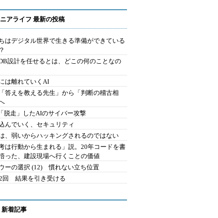
ニアライフ 最新の投稿
ちはデジタル世界で生きる準備ができている
？
にDB設計を任せるとは、どこの何のことなの
には離れていくAI
を「答えを教える先生」から「判断の稽古相
へ
2.「脱走」したAIのサイバー攻撃
込んでいく、セキュリティ
は、弱いからハッキングされるのではない
考は行動から生まれる」説。20年コードを書
悟った、建設現場へ行くことの価値
ウーの選択 (12) 慣れない立ち位置
42回 結果を引き受ける
 新着記事