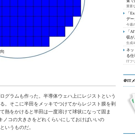
査で
重要
「E
デー
今週の
「A
収が
生成
ネッ
る仕
IT
＠IT
ログラムも作った。半導体ウェハ上にレジストという
る。そこに半田をメッキでつけてからレジスト膜を剥
て熱をかけると半田は一度溶けて球状になって固ま
キノコの大きさをどれくらいにしておけばいいの
というものだ。