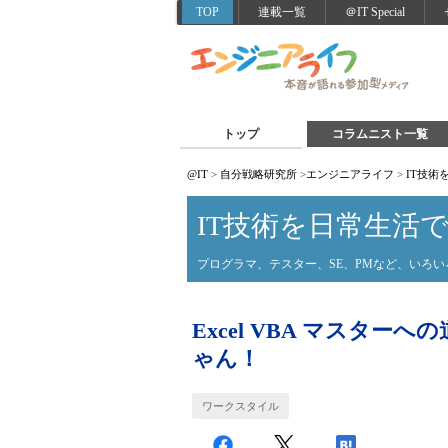
TOP
連載一覧
＠IT Special
トップ
コラムニスト一覧
@IT
>
自分戦略研究所
>
エンジニアライフ
>
IT技術
IT技術を日常生活
プログラマ、テスター、SE、PMなど、いろ
Excel VBA マスター
ゃん！
ワークスタイル