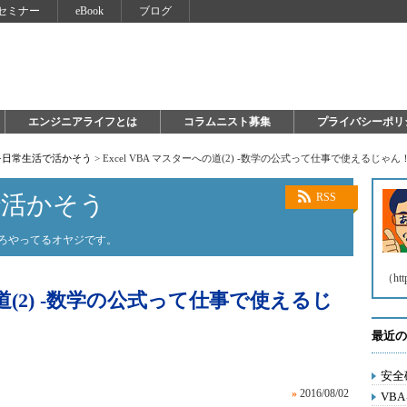
セミナー
eBook
ブログ
エンジニアライフとは
コラムニスト募集
プライバシーポリ
を日常生活で活かそう
>
Excel VBA マスターへの道(2) -数学の公式って仕事で使えるじゃん
で活かそう
RSS
いろやってるオヤジです。
（htt
への道(2) -数学の公式って仕事で使えるじ
最近の
安全
»
2016/08/02
VB