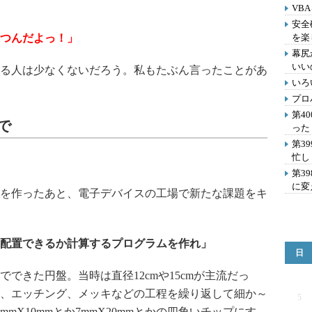
VB
安全
立つんだよっ！」
を楽
幕尻
いい
る人は少なくないだろう。私もたぶん言ったことがあ
いろ
プロ
第4
 で
った
第3
忙し
第3
に変
を作ったあと、電子デバイスの工場で新たな課題をキ
配置できるか計算するプログラムを作れ」
日
きた円盤。当時は直径12cmや15cmが主流だっ
、エッチング、メッキなどの工程を繰り返して細か～
5
mX10mmとか7mmX20mmとかの四角いチップにす