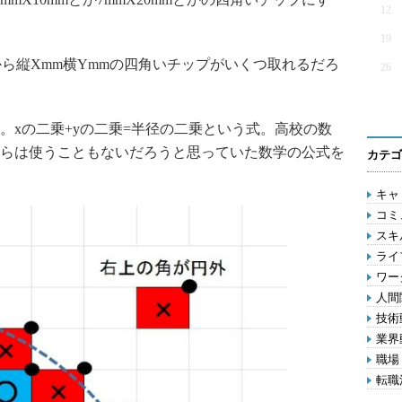
12
19
ら縦Xmm横Ymmの四角いチップがいくつ取れるだろ
26
xの二乗+yの二乗=半径の二乗という式。高校の数
らは使うこともないだろうと思っていた数学の公式を
カテゴ
キャリ
コミ
スキル
ライフ
ワー
人間関
技術動
業界動
職場 
転職活