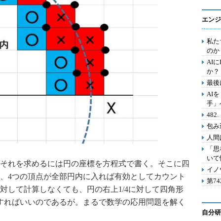
エンジ
私た
のか
AI
か？
最後
AI
手」
48
包み
人間
「思
いて
それを求めるには円の座標を方程式で書く。そこに四
イノ
、4つの頂点が全部円内に入れば有効としてカウント
第7
対して計算しなくても、円の右上1/4に対して四角形
すればいいのであるが。まるで数学の応用問題を解く
自分研