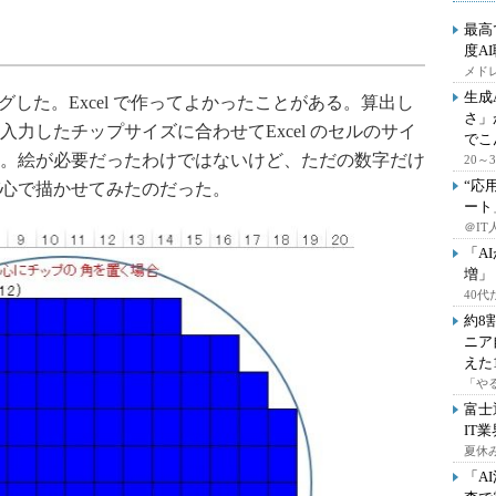
最高
度A
メドレ
生成
ングした。Excel で作ってよかったことがある。算出し
さ」
力したチップサイズに合わせてExcel のセルのサイ
でこ
。絵が必要だったわけではないけど、ただの数字だけ
20
“応
心で描かせてみたのだった。
ート
＠IT
「A
増」
40
約8
ニア
えた
「や
富士
IT
夏休
「A