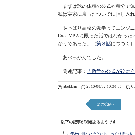
まずは球の体積の公式や積分で体
私は実家に戻ったついでに押し入れ
やっぱり高校の数学ってエンジニ
ExcelVBAに限った話ではなかった
かりであった。（
第３話
につづく）
あべっかんでした。
関連記事：
「数学の公式が役に立
abekkan
2016/08/02 10:30:00
C
次の投稿へ
以下の記事が関連あるようです
小学校に慣れた今だからじっくり選べる！ 