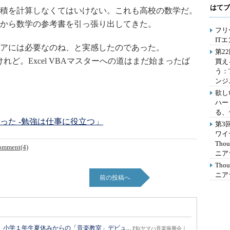
はてブ
積を計算しなくてはいけない。これも高校の数学だ。
から数学の参考書を引っ張り出してきた。
フリ
IT
アには必要なのね、と実感したのであった。
第2
けれど。Excel VBAマスターへの道はまだ始まったば
買え
う：
ンジ
欲し
ハー
る、
った -勉強は仕事に役立つ」
第3
ワイ
Th
omment(4)
ニア
Th
ニア
前の投稿へ
小学１年生夏休みからの「音楽教室」デビュ...
PR(ヤマハ音楽振興会｜