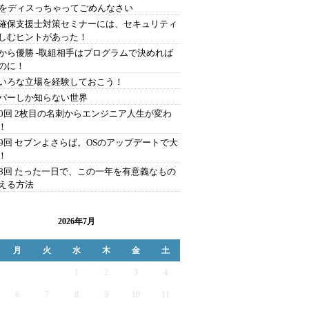
Aをディスっちゃってごめんなさい
確保支援士対策セミナーには、セキュリティ
しむヒントがあった！
から優勝 -取組相手はプログラムで決めれば
のに！
いろな立場を経験しておこう！
パーしか知らない世界
00回 2枚目の名刺からエンジニア人生が変わ
！
99回 セブンよさらば。OSのアップデートで大
！
98回 たった一日で、この一年を有意義なもの
える方法
2026年7月
月
火
水
木
金
土
1
2
3
4
6
7
8
9
10
11