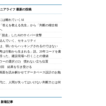
ニアライフ 最新の投稿
には離れていくAI
を「答えを教える先生」から「判断の稽古相
へ
2.「脱走」したAIのサイバー攻撃
込んでいく、セキュリティ
は、弱いからハッキングされるのではない
考は行動から生まれる」説。20年コードを書
悟った、建設現場へ行くことの価値
ウーの選択 (12) 慣れない立ち位置
42回 結果を引き受ける
で画面を読み解かせてデータベース設計のお勉
時代に、人間が失ってはいけない判断力とは何
 新着記事