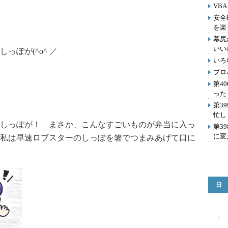
VB
安全
を楽
幕尻
いい
ぽが(^o^ ／
いろ
プロ
第4
った
第3
忙し
しっぽが！ まさか、こんなすごいものが弁当に入っ
第3
に変
私は早速ロブスターのしっぽを箸でつまみあげて口に
日
5