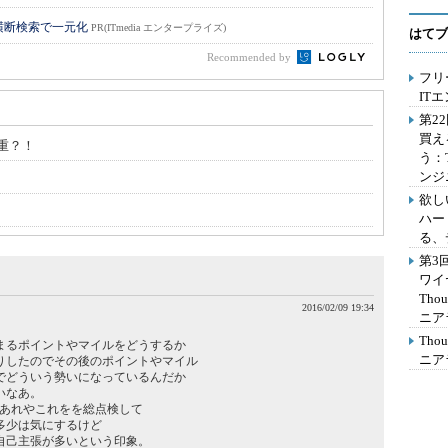
横断検索で一元化
PR(ITmedia エンタープライズ)
はてブ
Recommended by
フリ
IT
第2
買え
重？！
う：
ンジ
欲し
ハー
る、
第3
ワイ
Th
2016/02/09 19:34
ニア
Th
まるポイントやマイルをどうするか
ニア
りしたのでその後のポイントやマイル
でどういう勢いになっているんだか
いなあ。
うあれやこれをを総点検して
多少は気にするけど
自己主張が多いという印象。