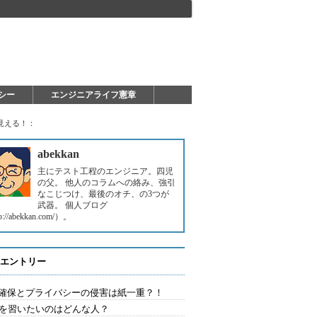
シー
エンジニアライフ憲章
見える！：
abekkan
主にテスト工程のエンジニア。四児
の父。 他人のコラムへの絡み、強引
なこじつけ、最後のオチ、の3つが
武器。 個人ブログ
p://abekkan.com/）。
エントリー
確保とプライバシーの侵害は紙一重？！
Aを習いたいのはどんな人？