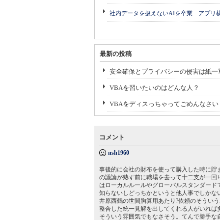
社内データを扱えないAIを卒業 アプリ
最新の投稿
安全確保とプライバシーの侵害は紙一
VBAを習いたいのはどんな人？
VBAをディスっちゃってごめんなさい
コメント
nsh1960
事後的に会社の財布を使って購入した時に貯
の議論が熟す前に職場を去って十二支が一回
はローカルルールやグローバルスタンダード
知らないしどっちかというと他人事でしかな
井原西鶴の世間胸算用あたり?依頼のそうい
整合した統一見解を出してくれる人がいれば
そういう雰囲気でもなさそう。てんで勝手な