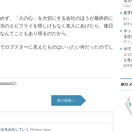
る人
CX
若手
めず、「人の心」を大切にする会社のほうが最終的に
い」
若手
当のエビフライを惜しげもなく友人にあげたら、後日
ネッ
なんてこともあり得るのだから。
る仕
IT
でロブスターに見えたものはいったい何だったのでし
AI
ンジ
と生
技育祭
omment(2)
＠IT
前の投稿へ
策を生み出していく
PR(dentsu Japan)