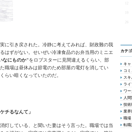
12
19
26
実に引き戻された。冷静に考えてみれば、財政難の我
カテゴ
るはずがない。せいぜい冷凍食品のお弁当用のミニエ
いなにものか"
をロブスターに見間違えるくらい、部
キャリ
た職場は昼休みは節電のため部屋の電灯を消してい
コミ
くらい暗くなっていたのだ。
スキル
ライフ
ワー
人間関
技術動
業界動
をケチるなんて」
職場 
転職活
消灯している、と聞いた妻はそう言った。職場では当