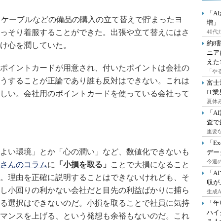
「A
Nケーブルなどの備品の購入の立て替えで貯まったヨ
増」
っそり着服することができた。出張や立て替えにはさ
40
約8
け心を潤していた。
ニア
えた
ポイントカードが用意され、付いたポイントは会社の
「や
うすることが正論であり誰も反対はできない。これは
富士
IT
しい。会社用のポイントカードを使っている会社って
夏休
「A
査で
重要
「E
よい環境」とか「心の潤い」など、数値化できないも
デー
今週の
さんのコラム
に
「小損を取る」
ことで大損になること
「A
。理由を正確に説明することはできないけれども、そ
収が
し小回りの利かない会社だと目先の利益ばかりに捕ら
生成
る選択はできないのだ。小損を取ることで社員に気持
「年
ハイ
マンスを上げる、という発想も余裕もないのだ。これ