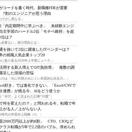
Iがコードを書く時代、新職種FDEが需要
 7割のエンジニアが思う理由
代だけ少し異なる：
割「内定期間中に学ぶべき」 未経験エンジ
自主学習のハードル2位「モチベ維持」を超
1位は？
る必要ない」派の理由とは：
通を抜いて2位に躍進したITベンダーは？
業界の就職人気企業トップ20
みに振り返る2026年上半期ニュース：
I活用する新人増えてOJT負担増」 複数の調
露呈した現場の苦悩
なのは「AIに代替されにくい本質的な自走力」：
xcel好き」では進化できない、「Excel/CSVで
タ連携」が残る今、AIをどう使うか
「＠IT」よく読まれた記事“10選”：
Iで何を変えたの？」と問われる今、転職で年
上がる人／上がらない人
AI時代の年収向上戦略（3）：
収2000万円以上が約6割」 CTO、CIOなど
クラス転職が5年で2.2倍のバブル、求められ