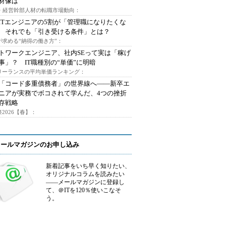
材像は
O・経営幹部人材の転職市場動向：
ITエンジニアの5割が「管理職になりたくな
 それでも「引き受ける条件」とは？
が求める“納得の働き方”：
トワークエンジニア、社内SEって実は「稼げ
事」？ IT職種別の“単価”に明暗
フリーランスの平均単価ランキング：
で「コード多重債務者」の世界線へ――新卒エ
ニアが実務でボコされて学んだ、4つの挫折
存戦略
2026【春】：
メールマガジンのお申し込み
新着記事をいち早く知りたい、
オリジナルコラムを読みたい
――メールマガジンに登録し
て、＠ITを120％使いこなそ
う。