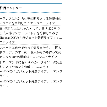
注目エントリー
ーランスにおける仕事の断り方：生涯現役の
エンジニアを目指して：エンジニアライフ
2回: 予想以上にちゃんとしている？ 330円で
る「人感センサーライト」を分解してみよ
ThousanDIYの「ガジェット分解ライフ」：エ
ニアライフ
いハードは自分で作って売り出そう。「同人
ドウェア」のすゝめ：個人がものを作って売
デジタルDIYの最前線：エンジニアライフ
回: ローエンドにもRISC-Vが！ダイソーの完全
ヤレスイヤホンを分解してみよう：
ousanDIYの「ガジェット分解ライフ」：エンジ
ライフ
ousanDIYの「ガジェット分解ライフ」：エンジ
ライフ