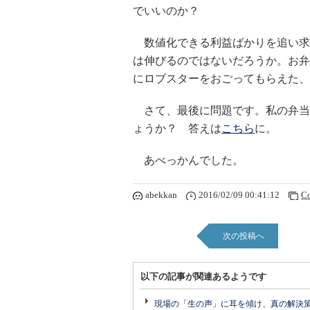
でいいのか？
数値化できる利益ばかりを追い求
は伸びるのではないだろうか。お弁
にロブスターをおごってもらえた、
さて、最後に問題です。私の弁当
ょうか？ 答えは
こちら
に。
あべっかんでした。
abekkan
2016/02/09 00:41:12
C
次の投稿へ
以下の記事が関連あるようです
現場の「生の声」に耳を傾け、真の解決