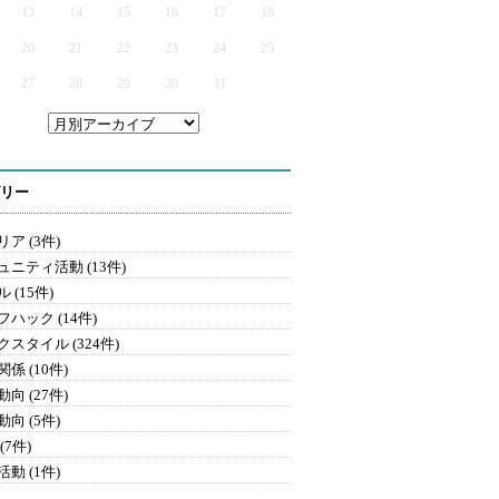
13
14
15
16
17
18
20
21
22
23
24
25
27
28
29
30
31
リー
ア (3件)
ュニティ活動 (13件)
 (15件)
ハック (14件)
クスタイル (324件)
係 (10件)
向 (27件)
向 (5件)
(7件)
動 (1件)