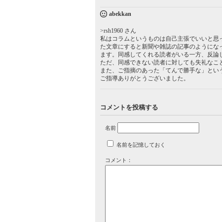
abekkan
>rsh1960 さん
私はコラムというものは自己主張でいいと思
た文章にすると新聞や雑誌の記事のようにな
ます。同感してくれる読者がいる一方、反論
ただ、同感できない読者に対しても失礼なこ
また、ご指摘のあった「てんで勝手な」とい
ご指導ありがとうございました。
コメントを投稿する
名前
名前を記憶しておく
コメント：