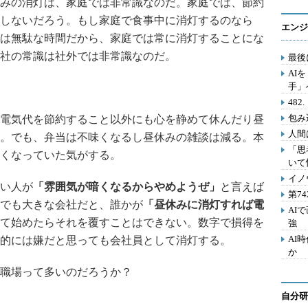
みの消灯は、家庭では非常識なのだ。家庭では、節約
しないだろう。もし家庭で食事中に消灯するのなら
エンジ
は無駄な時間だから、家庭では常に消灯することにな
社の常識は社外では非常識なのだ。
最後
AI
手」
48
包み
電気代を節約すること以外にも心を静めて休んだり昼
人間
。でも、弁当は不味くなるし昼休みの雑談は減る。本
「思
くなっていた気がする。
いて
イノ
い人が
「雰囲気が暗くなるからやめようぜ」
と言えば
第7
でも大きな会社だと、誰かが
「昼休みに消灯すれば電
AI
て始めたらそれを覆すことはできない。数字で損得を
強
AI
的には嫌だと思っても会社員として消灯する。
か
職場って多いのだろうか？
自分研