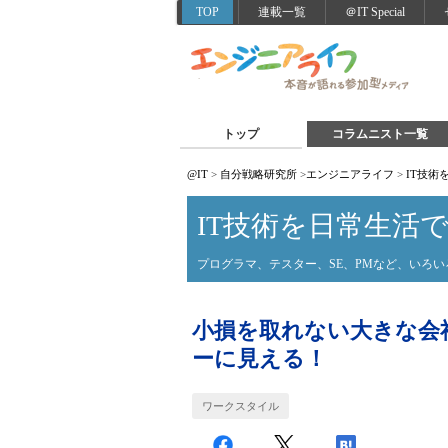
TOP
連載一覧
＠IT Special
トップ
コラムニスト一覧
@IT
>
自分戦略研究所
>
エンジニアライフ
>
IT技術
IT技術を日常生活
プログラマ、テスター、SE、PMなど、いろ
小損を取れない大きな会
ーに見える！
ワークスタイル