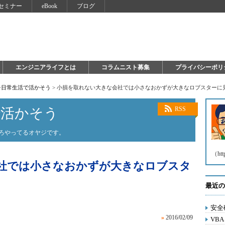
セミナー
eBook
ブログ
エンジニアライフとは
コラムニスト募集
プライバシーポリ
を日常生活で活かそう
>
小損を取れない大きな会社では小さなおかずが大きなロブスターに
で活かそう
RSS
いろやってるオヤジです。
（htt
社では小さなおかずが大きなロブスタ
最近の
安全
»
2016/02/09
VB