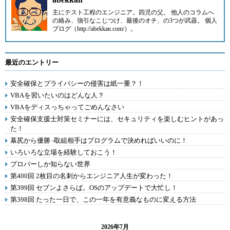
主にテスト工程のエンジニア。四児の父。 他人のコラムへ
の絡み、強引なこじつけ、最後のオチ、の3つが武器。 個人
ブログ（http://abekkan.com/）。
最近のエントリー
安全確保とプライバシーの侵害は紙一重？！
VBAを習いたいのはどんな人？
VBAをディスっちゃってごめんなさい
安全確保支援士対策セミナーには、セキュリティを楽しむヒントがあっ
た！
幕尻から優勝 -取組相手はプログラムで決めればいいのに！
いろいろな立場を経験しておこう！
プロパーしか知らない世界
第400回 2枚目の名刺からエンジニア人生が変わった！
第399回 セブンよさらば。OSのアップデートで大忙し！
第398回 たった一日で、この一年を有意義なものに変える方法
2026年7月