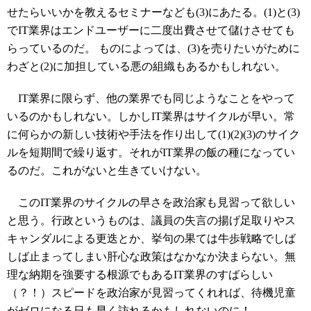
せたらいいかを教えるセミナーなども(3)にあたる。(1)と(3)
でIT業界はエンドユーザーに二度出費させて儲けさせても
らっているのだ。 ものによっては、(3)を売りたいがために
わざと(2)に加担している悪の組織もあるかもしれない。
IT業界に限らず、他の業界でも同じようなことをやって
いるのかもしれない。しかしIT業界はサイクルが早い。常
に何らかの新しい技術や手法を作り出して(1)(2)(3)のサイク
ルを短期間で繰り返す。それがIT業界の飯の種になってい
るのだ。これがないと生きていけない。
このIT業界のサイクルの早さを政治家も見習って欲しい
と思う。行政というものは、議員の失言の揚げ足取りやス
キャンダルによる更迭とか、挙句の果ては牛歩戦略でしば
しば止まってしまい肝心な政策はなかなか決まらない。無
理な納期を強要する根源でもあるIT業界のすばらしい
（？！）スピードを政治家が見習ってくれれば、待機児童
がゼロになる日も早く訪れるかもしれないのに！