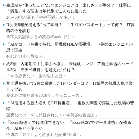
生成AIを“使ったことない”エンジニアは「楽しさ」が半分？ 仕事に
「満足」する理由は年代別でこんなに違った
20～30代が最も「やや不満」が多い：
“応用情報が消える”って本当？ 「生成AIパスポート」って何？ IT資
格の今を読む
＠IT人気記事まとめ読みeBook（6）：
「AIがコードを書く時代、新職種FDEが需要増」 7割のエンジニアが
思う理由
40代だけ少し異なる：
約8割「内定期間中に学ぶべき」 未経験エンジニア自主学習のハード
ル2位「モチベ維持」を超えた1位は？
「やる必要ない」派の理由とは：
富士通を抜いて2位に躍進したITベンダーは？ IT業界の就職人気企業
トップ20
夏休みに振り返る2026年上半期ニュース：
「AI活用する新人増えてOJT負担増」 複数の調査で露呈した現場の苦
悩
重要なのは「AIに代替されにくい本質的な自走力」：
「Excel好き」では進化できない、「Excel/CSVでデータ連携」が残る
今、AIをどう使うか
今週の「＠IT」よく読まれた記事“10選”：