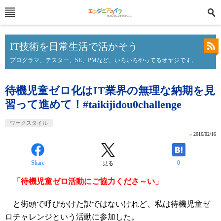
IT技術を日常生活で活かそう
プログラマ、テスター、SE、PMなど、いろいろやってるオヤジです。
待機児童ゼロ化はIT業界の無理な納期を見
習って進めて！#taikijidou0challenge
ワークスタイル
»
2016/02/16
Share
0
見る
「待機児童ゼロ活動にご協力くださ～い」
と街頭で呼びかけた訳ではないけれど、私は待機児童ゼ
ロチャレンジという活動に参加した。