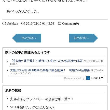
あべっかんでした。
abekkan
2016/02/16 01:43:38
Comment(0)
次の投稿へ
前の投稿へ
以下の記事が関連あるようです
【見城徹×藤田晋】AI時代でも変わらない経営者の本質
PR(FINCHI on GO
ETHE)
大阪ガスが月2000時間の共有作業を削減！ 現場のAI活用術
PR(ITmedia
エンタープライズ)
Recommended by
最新の投稿
安全確保とプライバシーの侵害は紙一重？！
VBAを習いたいのはどんな人？