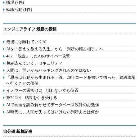
職場 (7件)
転職活動 (1件)
エンジニアライフ 最新の投稿
最後には離れていくAI
AIを「答えを教える先生」から「判断の稽古相手」へ
482.「脱走」したAIのサイバー攻撃
包み込んでいく、セキュリティ
人間は、弱いからハッキングされるのではない
「思考は行動から生まれる」説。20年コードを書いて悟った、建設現場
へ行くことの価値
イノウーの選択 (12) 慣れない立ち位置
第742回 結果を引き受ける
AIで画面を読み解かせてデータベース設計のお勉強
AI時代に、人間が失ってはいけない判断力とは何か
自分研 新着記事