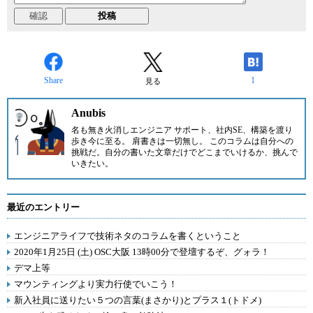
Share
1
見る
Anubis
名も無き火消しエンジニア サポート、社内SE、構築を渡り
歩き今に至る。 肩書きは一切無し。 このコラムは自分への
挑戦だ。自分の書いた文章だけでどこまでいけるか、挑んで
いきたい。
最近のエントリー
エンジニアライフで技術ネタのコラムを書くということ
2020年1月25日 (土) OSC大阪 13時00分で登壇するぞ、グォラ！
デマ上等
マウンティングより実力行使でいこう！
新入社員に送りたい５つの言葉(まさかり)とプラス１(トドメ)