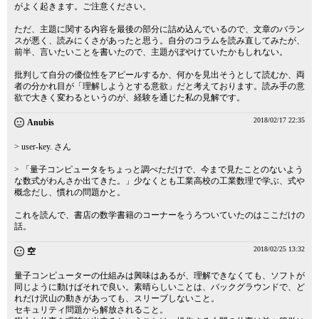
がよく起きます。ご注意ください。
ただ、主題に関する内容を最後の部分に詰め込んでいるので、文章のバラン
スが悪く、読みにくさがあったと思う。自分のコラムを読み直してみたが、
前半、言いたいことを書いたので、主題がぼやけていたかもしれない。
批判して自分の優位性をアピールするか、何かを見出そうとして読むか、両
者の分かれ目が「理解しようとする意欲」だと考えております。読み手の意
欲で大きく変わるというのが、経験を通じた私の見解です。
2018/02/17 22:35
Anubis
> user-key. さん
> 「量子コンピュータをちょっと調べただけで、今まで見たことのないよう
な数式がわんさか出てきた。」少なくとも工業高校の工業数理で学ぶ、式や
概念だし、慣れの問題かと。
これを読んで、書店の数学書籍のコーナーをうろついていたのはここだけの
話。
2018/02/25 13:32
空
量子コンピューターの仕組みは興味はあるが、理解できなくても、ソフトが
同じように動けばそれで良い。素晴らしいことは、バックグラウンドで、ど
れだけ沢山の動きがあっても、スリーブしないこと。
セキュリティ問題から解放されること。