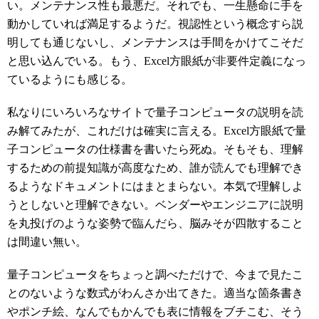
い。メンテナンス性も最悪だ。それでも、一生懸命に手を
動かしていれば満足するようだ。視認性という概念すら説
明しても通じないし、メンテナンスは手間をかけてこそだ
と思い込んでいる。もう、Excel方眼紙が非要件定義になっ
ているようにも感じる。
私なりにいろいろなサイトで量子コンピュータの説明を読
み解てみたが、これだけは確実に言える。Excel方眼紙で量
子コンピュータの仕様書を書いたら死ぬ。そもそも、理解
するための前提知識が高度なため、誰が読んでも理解でき
るようなドキュメントにはまとまらない。本気で理解しよ
うとしないと理解できない。ベンダーやエンジニアに説明
を丸投げのような姿勢で臨んだら、脳みそが四散すること
は間違い無い。
量子コンピュータをちょっと調べただけで、今まで見たこ
とのないような数式がわんさか出てきた。適当な箇条書き
やポンチ絵、なんでもかんでも表に情報をブチこむ、そう