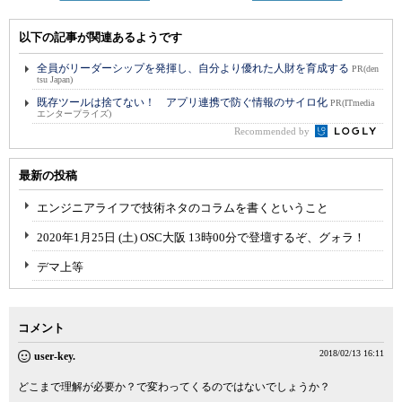
以下の記事が関連あるようです
全員がリーダーシップを発揮し、自分より優れた人財を育成する
PR(den
tsu Japan)
既存ツールは捨てない！ アプリ連携で防ぐ情報のサイロ化
PR(ITmedia
エンタープライズ)
Recommended by
最新の投稿
エンジニアライフで技術ネタのコラムを書くということ
2020年1月25日 (土) OSC大阪 13時00分で登壇するぞ、グォラ！
デマ上等
コメント
2018/02/13 16:11
user-key.
どこまで理解が必要か？で変わってくるのではないでしょうか？