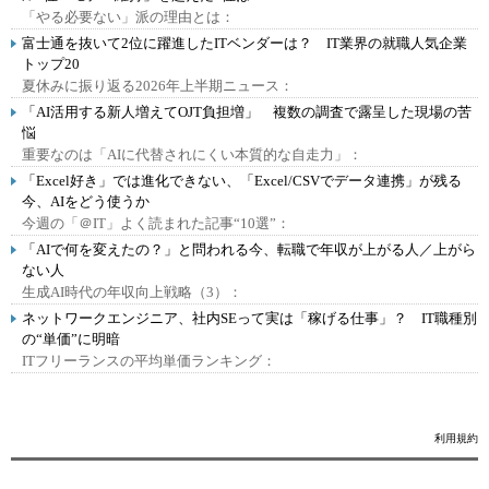
「やる必要ない」派の理由とは：
富士通を抜いて2位に躍進したITベンダーは？ IT業界の就職人気企業
トップ20
夏休みに振り返る2026年上半期ニュース：
「AI活用する新人増えてOJT負担増」 複数の調査で露呈した現場の苦
悩
重要なのは「AIに代替されにくい本質的な自走力」：
「Excel好き」では進化できない、「Excel/CSVでデータ連携」が残る
今、AIをどう使うか
今週の「＠IT」よく読まれた記事“10選”：
「AIで何を変えたの？」と問われる今、転職で年収が上がる人／上がら
ない人
生成AI時代の年収向上戦略（3）：
ネットワークエンジニア、社内SEって実は「稼げる仕事」？ IT職種別
の“単価”に明暗
ITフリーランスの平均単価ランキング：
利用規約