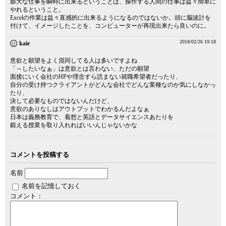
膨大な仕事を瞬時に出来るということは、操作する人間の仕事は益々簡単に
やれるということ。
Excelの作業は益々直感的に出来るようになるのではないか。頭に脳波計を
付けて、イメージしたことを、コンピューターが再現出来たら良いのに。
2018/02/26 19:18
kaie
意欲と願望をよく混同してる人は多いですよね
「～したいなぁ」は意欲とは言わない、ただの願望
面接にいく会社のHPや理念すら読まない就職希望者だったり、
自分の受け持つクライアントがどんな会社でどんな業種なのか気にしなかっ
たり、
決して必要なものではないんだけど、
意欲のありなしはアウトプットでわかるんだよなぁ
日本は義務教育で、着想と英語とデータサイエンスあたりを
鍛える授業を取り入れればいいんじゃないかな
コメントを投稿する
名前
名前を記憶しておく
コメント：