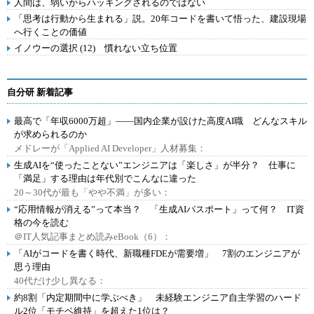
人間は、弱いからハッキングされるのではない
「思考は行動から生まれる」説。20年コードを書いて悟った、建設現場
へ行くことの価値
イノウーの選択 (12) 慣れない立ち位置
自分研 新着記事
最高で「年収6000万超」――国内企業が設けた高度AI職 どんなスキル
が求められるのか
メドレーが「Applied AI Developer」人材募集：
生成AIを“使ったことない”エンジニアは「楽しさ」が半分？ 仕事に
「満足」する理由は年代別でこんなに違った
20～30代が最も「やや不満」が多い：
“応用情報が消える”って本当？ 「生成AIパスポート」って何？ IT資
格の今を読む
＠IT人気記事まとめ読みeBook（6）：
「AIがコードを書く時代、新職種FDEが需要増」 7割のエンジニアが
思う理由
40代だけ少し異なる：
約8割「内定期間中に学ぶべき」 未経験エンジニア自主学習のハード
ル2位「モチベ維持」を超えた1位は？