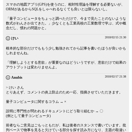
スマホの地図アプリ(GPS)を使うのに、相対性理論を理解する必要ないが、
ORMがあるからSQLをしゃべれるなくても良いとは限らないし。
「量子コンピュータをちょっと調べただけで、今まで見たことのないような
数式がわんさか出てきた。」少なくとも工業高校の工業数理で学ぶ、式や概
念だし、慣れの問題かと。
2018/02/15 21:30
けい
根本的な部分だけでももう少し勉強されてから記事を書いたほうが良いかも
しれませんね。
「理解しようとする意欲」が重要なのはどういうですが、意欲だけで結果の
アウトプットは変わりませんよ。
2018/02/17 21:38
Anubis
> けい さん
とりあえず、コメントの炎上防止のため一応、指摘させていただきます。
量子コンピュータに関するコラム → ×
説明に専門性が問われるドキュメントにどう取り組むか → 〇
(例として量子コンピュータ)
前者ならご意見はごもっともだが、私は後者のスタンスで書いています。批
判ベースで物事を見ると欠けている部分を探す読み方になり、主題の取違い