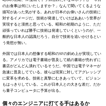
のお食事は何にいたしますか？」なんて聞いてくるような
描写があった気がする。あれが日本のお偉いさんの技術に
対するイメージだ。技術が発達していけばああいう世界が
実現すると漠然と思っている。昭和の初期のように、ただ
頑張っていれば勝手に技術は発達していくというのが、一
般的な日本人の認識だろう。自分で技術を追いかけるとい
う発想が無い。
外国では日本人の想像する昭和のSFの斜め上が実現してい
る。アメリカでは電子書籍が普及して紙の書籍が売れずに
書店がどんどん潰れているそうだ。中国では電子マネーが
急速に普及してている。彼らは現実に対してアグレッシブ
に変革を求める。技術と真摯にむきあっていて、ビジョン
もはっきりしている。これが日本人との大きな差だ。だか
ら量子コンピュータに予算が出る。
個々のエンジニアに打てる手はあるか