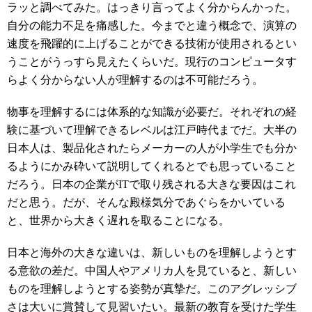
ラッと調べてみた。はっきり言ってよく分からんかった。
自分の能力不足を痛感した。今までと違う概念で、演算の
速度を飛躍的に上げることができる技術が使用されるとい
うことがうっすら見えたくらいだ。現行のコンピュータす
らよく分からない人が理解するのは不可能だろう。
物事を理解するには体系的な知識が必要だ。それぞれの経
験に基づいて理解できるレベルは江戸時代までだ。大半の
日本人は、製品化されたらメーカーの人が小学生でも分か
るようにかみ砕いて説明してくれるとでも思っていること
だろう。日本の企業がITで取り残される大きな要因はこれ
だと思う。だが、そんな殿様気分であぐらをかいている
と、世界から大きく遅れを取ることになる。
日本と海外の大きな違いは、新しいものを理解しようとす
る意欲の差だ。中国人やアメリカ人を見ていると、新しい
ものを理解しようとする姿勢が真摯だ。このアグレッシブ
さは大いに賞賛して見習いたい。最新の教育を受けた学生