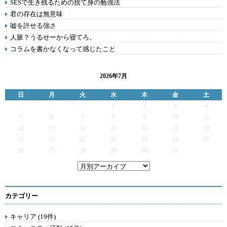
SESで生き残るための捨て身の勉強法
君の存在は無意味
嘘を許せる強さ
人脈？うるせーから寝てろ。
コラムを書かなくなって感じたこと
2026年7月
日
月
火
水
木
金
土
1
2
3
4
5
6
7
8
9
10
11
12
13
14
15
16
17
18
19
20
21
22
23
24
25
26
27
28
29
30
31
カテゴリー
キャリア (19件)