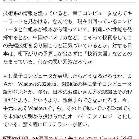
技術系の情報を漁っていると、量子コンピュータなんてキ
ーワードを見かける。なんでも、現在出回っているコンピ
ュータと仕組みが根本から違っていて、桁違いの性能を発
揮するとか。中国やアメリカなど、こぞって投資をしてこ
の先端技術を切り開こうと活気づいているとか。対する日
本は、桁下がりの予算しか出さずに「技術大国」などとの
たまっている。何かの悪い冗談だろうか。
もし量子コンピュータが実現したらどうなるだろうか。ま
さか、Windowsの32bit版、64Bit版の横に量子コンピュータ
版が並ぶとか。多分、日本のお偉いさん方の認識はその程
度だと思う。というより、想像すらできないだろう。今、
手元にあるWindowsですら、その上で動いているExcelです
ら未知の文明から授けられたオーバーテクノロジーと化し
ている。驚く程にITリテラシーが低い。
昭和の初期、SF漫画でドラム缶みたいなロボットが「今日