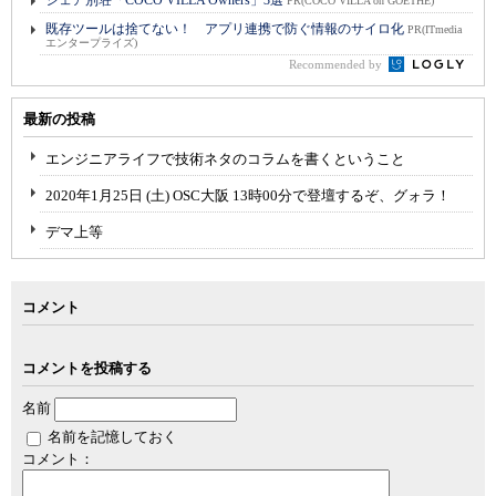
シェア別荘「COCO VILLA Owners」3選
PR(COCO VILLA on GOETHE)
既存ツールは捨てない！ アプリ連携で防ぐ情報のサイロ化
PR(ITmedia
エンタープライズ)
Recommended by
最新の投稿
エンジニアライフで技術ネタのコラムを書くということ
2020年1月25日 (土) OSC大阪 13時00分で登壇するぞ、グォラ！
デマ上等
コメント
コメントを投稿する
名前
名前を記憶しておく
コメント：