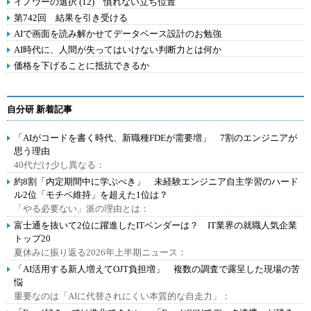
イノウーの選択 (12) 慣れない立ち位置
第742回 結果を引き受ける
AIで画面を読み解かせてデータベース設計のお勉強
AI時代に、人間が失ってはいけない判断力とは何か
価格を下げることに抵抗できるか
自分研 新着記事
「AIがコードを書く時代、新職種FDEが需要増」 7割のエンジニアが
思う理由
40代だけ少し異なる：
約8割「内定期間中に学ぶべき」 未経験エンジニア自主学習のハード
ル2位「モチベ維持」を超えた1位は？
「やる必要ない」派の理由とは：
富士通を抜いて2位に躍進したITベンダーは？ IT業界の就職人気企業
トップ20
夏休みに振り返る2026年上半期ニュース：
「AI活用する新人増えてOJT負担増」 複数の調査で露呈した現場の苦
悩
重要なのは「AIに代替されにくい本質的な自走力」：