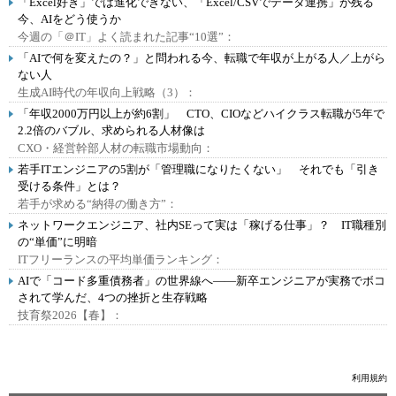
「Excel好き」では進化できない、「Excel/CSVでデータ連携」が残る
今、AIをどう使うか
今週の「＠IT」よく読まれた記事“10選”：
「AIで何を変えたの？」と問われる今、転職で年収が上がる人／上がら
ない人
生成AI時代の年収向上戦略（3）：
「年収2000万円以上が約6割」 CTO、CIOなどハイクラス転職が5年で
2.2倍のバブル、求められる人材像は
CXO・経営幹部人材の転職市場動向：
若手ITエンジニアの5割が「管理職になりたくない」 それでも「引き
受ける条件」とは？
若手が求める“納得の働き方”：
ネットワークエンジニア、社内SEって実は「稼げる仕事」？ IT職種別
の“単価”に明暗
ITフリーランスの平均単価ランキング：
AIで「コード多重債務者」の世界線へ――新卒エンジニアが実務でボコ
されて学んだ、4つの挫折と生存戦略
技育祭2026【春】：
利用規約