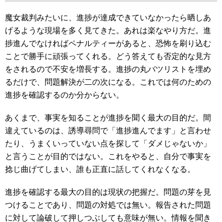
魔女裁判みたいに、進捗が達成できていなかったら晒しあ
げるような現場を多く見てきた。あれは楽なやり方だ。進
捗進んでなければペナルティーがあると、恐怖を刷り込む
ことで勝手に頑張ってくれる。どう答えても否定的な見方
をされるので不安を増長する。進捗の丸バツリストを埋め
るだけで、問題解決が二の次になる。これでは何のための
進捗を確認するのか分からない。
あくまで、事実を知ることが進捗を聞く最大の目的だ。間
違えているのは、誘導尋問で「進捗進んでます」と言わせ
たり、うまくいっていない点を探して「ダメじゃないか」
と言うことが目的ではない。これをやると、自分で事実を
捻じ曲げてしまい、誰も正直に話してくれなくなる。
進捗を確認する最大の目的は現状の把握だ。問題の芽を見
つけることであり、問題の対処では無い。報告された問題
に対して論破して押しつぶしても意味が無い。情報を聞き