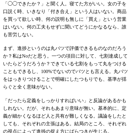
「◯◯できたか？」と聞く人。寝てた方がいい。女の子を
口説く時、いきなり「付き合え」という人はいない。商品
を買って欲しい時、何の説明も無しに「買え」という営業
はいない。何の工夫もせずに聞いてどうにかなるなら、誰
も苦労しない。
まず、進捗というのは丸バツで評価できるものなのだろう
か？私はNoだと思う。一つの項目に対して、七割達成して
いたらどうだろうか？できている七割をもって丸をつける
こともできるし、100%でないのでバツとも言える。丸バツ
をはっきりつけることで明確にしたつもりでも、基準が揺
らぐと全く意味がない。
「だったら定義をしっかりすればいい」と反論があるかも
しれない。だが、それもあまり意味が無い。基本的に、定
義が細かくなるほど人と共有が難しくなる。議論をしたと
しても、それぞれの主張はある。結局のところ、それぞれ
の視点によって進捗の捉え方にばらつきが生じる。