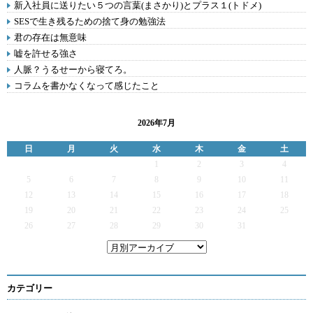
新入社員に送りたい５つの言葉(まさかり)とプラス１(トドメ)
SESで生き残るための捨て身の勉強法
君の存在は無意味
嘘を許せる強さ
人脈？うるせーから寝てろ。
コラムを書かなくなって感じたこと
2026年7月
日
月
火
水
木
金
土
1
2
3
4
5
6
7
8
9
10
11
12
13
14
15
16
17
18
19
20
21
22
23
24
25
26
27
28
29
30
31
カテゴリー