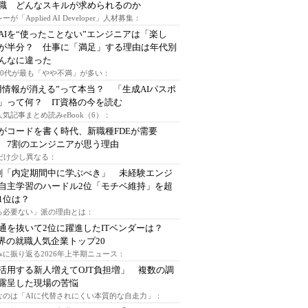
I職 どんなスキルが求められるのか
ーが「Applied AI Developer」人材募集：
AIを“使ったことない”エンジニアは「楽し
が半分？ 仕事に「満足」する理由は年代別
んなに違った
～30代が最も「やや不満」が多い：
用情報が消える”って本当？ 「生成AIパスポ
」って何？ IT資格の今を読む
人気記事まとめ読みeBook（6）：
Iがコードを書く時代、新職種FDEが需要
 7割のエンジニアが思う理由
代だけ少し異なる：
割「内定期間中に学ぶべき」 未経験エンジ
自主学習のハードル2位「モチベ維持」を超
1位は？
る必要ない」派の理由とは：
通を抜いて2位に躍進したITベンダーは？
業界の就職人気企業トップ20
みに振り返る2026年上半期ニュース：
I活用する新人増えてOJT負担増」 複数の調
露呈した現場の苦悩
なのは「AIに代替されにくい本質的な自走力」：