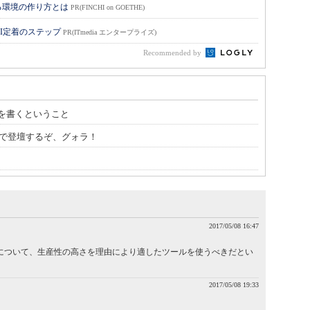
る環境の作り方とは
PR(FINCHI on GOETHE)
I定着のステップ
PR(ITmedia エンタープライズ)
Recommended by
を書くということ
時00分で登壇するぞ、グォラ！
2017/05/08 16:47
について、生産性の高さを理由により適したツールを使うべきだとい
2017/05/08 19:33