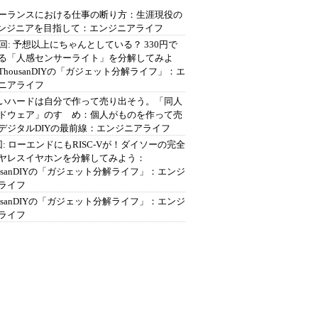
ーランスにおける仕事の断り方：生涯現役の
エンジニアを目指して：エンジニアライフ
2回: 予想以上にちゃんとしている？ 330円で
る「人感センサーライト」を分解してみよ
ThousanDIYの「ガジェット分解ライフ」：エ
ニアライフ
いハードは自分で作って売り出そう。「同人
ドウェア」のすゝめ：個人がものを作って売
デジタルDIYの最前線：エンジニアライフ
回: ローエンドにもRISC-Vが！ダイソーの完全
ヤレスイヤホンを分解してみよう：
ousanDIYの「ガジェット分解ライフ」：エンジ
ライフ
ousanDIYの「ガジェット分解ライフ」：エンジ
ライフ