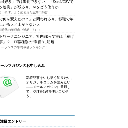
xcel好き」では進化できない、「Excel/CSVで
タ連携」が残る今、AIをどう使うか
「＠IT」よく読まれた記事“10選”：
Iで何を変えたの？」と問われる今、転職で年
上がる人／上がらない人
AI時代の年収向上戦略（3）：
トワークエンジニア、社内SEって実は「稼げ
事」？ IT職種別の“単価”に明暗
フリーランスの平均単価ランキング：
メールマガジンのお申し込み
新着記事をいち早く知りたい、
オリジナルコラムを読みたい
――メールマガジンに登録し
て、＠ITを120％使いこなそ
う。
注目エントリー