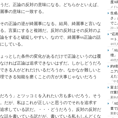
度A
うだ。正論の反対の意味になる。どちらかといえば、
メドレ
麗事の意味に一致する。
生成
さ」
でこ
その正論の逆が綺麗事になる。結局、綺麗事と言いな
20
る。言葉にすると複雑だ。反対の反対はその反対のよ
“応
論をすると破綻しやすい。なので、綺麗事vs正論の話
ート
にしている。
＠IT
「A
増」
ょっとした条件の変化があるだけで正論というのは覆
40
なければ正論は追求できないはずだ。しかしどうだろ
約8
できる人がどれだけいるだろうか。なかなか難しいと
ニア
えた
理できる知能を磨くことの方が大事じゃないだろう
「や
富士
IT
だろう」とツッコミを入れたい方も多いだろう。そう
夏休
。だが、私はこれが正しいと思うのでそれを追求す
「A
査で
追求している訳だ。・・・どうだろう。反対の反対だ
重要
な話を書いている訳だが、書いている私もしんどくな