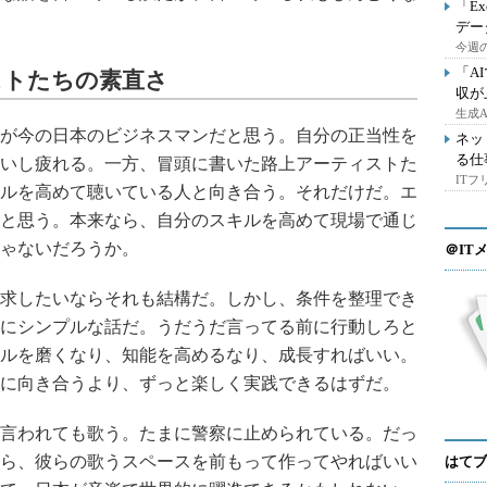
「E
デー
今週の
「A
ストたちの素直さ
収が
生成
が今の日本のビジネスマンだと思う。自分の正当性を
ネッ
る仕
いし疲れる。一方、冒頭に書いた路上アーティストた
IT
ルを高めて聴いている人と向き合う。それだけだ。エ
と思う。本来なら、自分のスキルを高めて現場で通じ
ゃないだろうか。
＠IT
求したいならそれも結構だ。しかし、条件を整理でき
にシンプルな話だ。うだうだ言ってる前に行動しろと
ルを磨くなり、知能を高めるなり、成長すればいい。
に向き合うより、ずっと楽しく実践できるはずだ。
言われても歌う。たまに警察に止められている。だっ
ら、彼らの歌うスペースを前もって作ってやればいい
はてブ