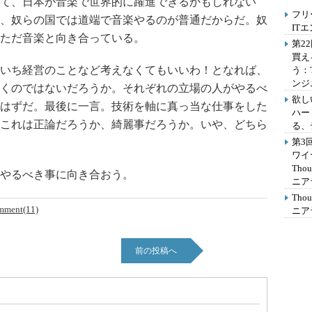
て、日本が音楽で世界的に躍進できるかもしれない
フリ
、奴らの国では道端で音楽やるのが普通だからだ。奴
IT
ただ音楽と向き合っている。
第2
買え
いち経営のことなど考えなくてもいいわ！となれば、
う：
ンジ
くのではないだろうか。それぞれの立場の人がやるべ
欲し
はずだ。最後に一言。技術を軸に真っ当な仕事をした
ハー
これは正論だろうか、綺麗事だろうか。いや、どちら
る、
第3
ワイ
Th
やるべき事に向き合おう。
ニア
Th
mment(11)
ニア
前の投稿へ