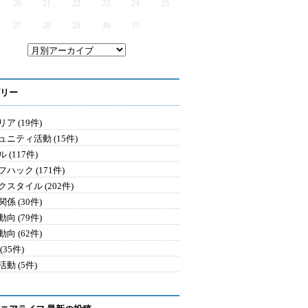
20
21
22
23
24
25
27
28
29
30
31
リー
ア (19件)
ュニティ活動 (15件)
 (117件)
ハック (171件)
クスタイル (202件)
係 (30件)
向 (79件)
向 (62件)
(35件)
動 (5件)