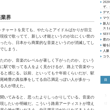
202
ぞ、
デマ
楽業界
マウ
新入
ス１
トチャートを見ても、やたらとアイドルばかりが目立
SE
現役で歌ってて、新しい才能というのが出にくい世の
君の
ったら、日本から商業的な音楽というのが消滅してし
嘘を
でしまう。
人脈
コラ
たのか。音楽のレベルが著しく下がったのか。という
に駅で歌ってる人をよく見かけるが、路上で音楽やっ
ると感じる。以前、といっても十年前くらいだが、駅
尾崎豊の真似事をしてる自己満足っぽい人が多かっ
日
る人が増えた。
5
聞いてみると、思ったよりしっかりしている。音楽の
現したいか明確だ。こういう路肩アーティストが増え
12
居心地が悪いだろう。自己満足でがなりたてるような