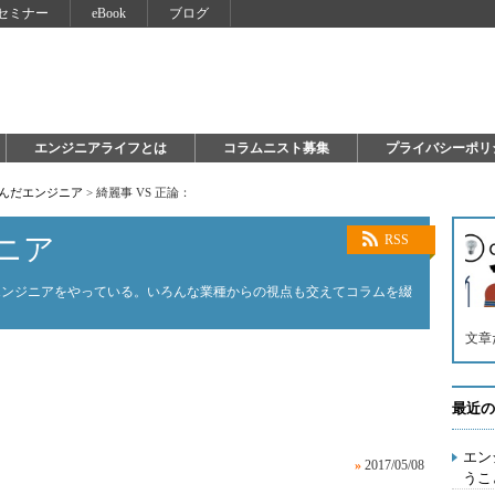
セミナー
eBook
ブログ
エンジニアライフとは
コラムニスト募集
プライバシーポリ
死んだエンジニア
>
綺麗事 VS 正論：
ニア
RSS
エンジニアをやっている。いろんな業種からの視点も交えてコラムを綴
文章
最近の
エン
»
2017/05/08
うこ