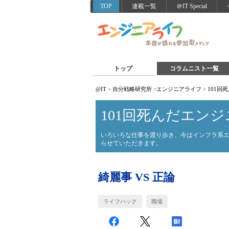
TOP
連載一覧
＠IT Special
トップ
コラムニスト一覧
@IT
>
自分戦略研究所
>
エンジニアライフ
>
101回
101回死んだエンジ
いろいろな仕事を渡り歩き、今はインフラ系
らせていただきます。
綺麗事 VS 正論
ライフハック
職場