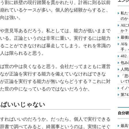
エンジ
う割に鉄壁の現行踏襲を貫かれたり、計画に則る以前
崩れているケースが多い。個人的な経験からすると、
私た
向は強い。
のか
AI
や意見等あるだろう。私としては、能力が低いままで
か？
最後
いる。正論というのは非常に重い。実行するには能力
AI
ることができなければ暴走してしまう。それを常識の
手」
人は限られると思う。
48
包み
ば世の中は良くなると思う。会社だってまともに運営
人間
なが正論を実行する能力を備えていなければできな
「思
が正論を実行する能力が無いならどうする？これに対
いて
イノ
た世の中になっているのではないだろうか。
第7
ればいいじゃない
自分研
すればいいのだろうか。だったら、個人で実行できる
最高
辞書で調べてみると、綺麗事というのは、実情にそぐ