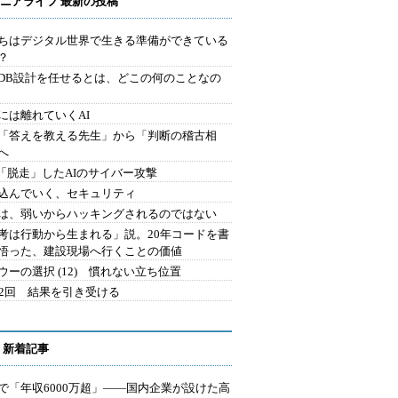
ニアライフ 最新の投稿
ちはデジタル世界で生きる準備ができている
？
にDB設計を任せるとは、どこの何のことなの
には離れていくAI
を「答えを教える先生」から「判断の稽古相
へ
2.「脱走」したAIのサイバー攻撃
込んでいく、セキュリティ
は、弱いからハッキングされるのではない
考は行動から生まれる」説。20年コードを書
悟った、建設現場へ行くことの価値
ウーの選択 (12) 慣れない立ち位置
42回 結果を引き受ける
 新着記事
で「年収6000万超」――国内企業が設けた高