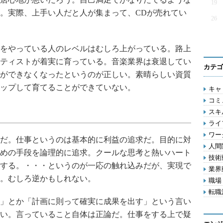
19
。実際、上手い人だと人が集まって、CDが売れてい
26
をやっている人のレベルはむしろ上がっている。路上
ティストが着実に育っている。音楽業界は衰退してい
カテゴ
ができなくなったというのが正しい。素晴らしい資質
ップして育てることができていない。
キャリ
コミ
スキル
ライフ
ワー
だ。仕事というのは基本的に利益の追求だ。目的に対
人間関
めの手段を論理的に追求。クールな思考と熱いハート
技術動
する。・・・というのが一応の触れ込みだが、実現で
業界動
。むしろ逆かもしれない。
職場 
転職活
」とか「計画に則って確実に成果を出す」という言い
い。言っていること自体は正論だ。仕事をする上で疑