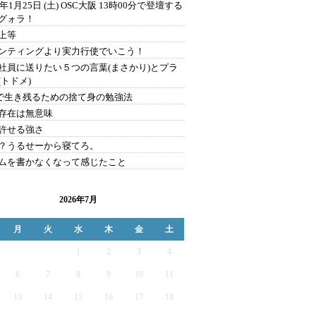
0年1月25日 (土) OSC大阪 13時00分で登壇する
グォラ！
上等
ンティングより実力行使でいこう！
社員に送りたい５つの言葉(まさかり)とプラ
(トドメ)
Sで生き残るための捨て身の勉強法
存在は無意味
許せる強さ
？うるせーから寝てろ。
ムを書かなくなって感じたこと
2026年7月
月
火
水
木
金
土
1
2
3
4
6
7
8
9
10
11
13
14
15
16
17
18