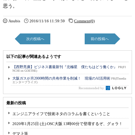
思う。
Anubis
2016/11/16 11:59:59
Comment(0)
次の投稿へ
前の投稿へ
以下の記事が関連あるようです
【西野亮廣】ビジネス書最新刊『北極星 僕たちはどう働くか』
PR(FI
NCHI on GOETHE)
大阪ガスが月2000時間の共有作業を削減！ 現場のAI活用術
PR(ITmedia
エンタープライズ)
Recommended by
最新の投稿
エンジニアライフで技術ネタのコラムを書くということ
2020年1月25日 (土) OSC大阪 13時00分で登壇するぞ、グォラ！
デマ上等