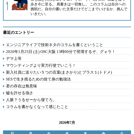
歩き今に至る。 肩書きは一切無し。 このコラムは自分への
挑戦だ。自分の書いた文章だけでどこまでいけるか、挑んで
いきたい。
最近のエントリー
エンジニアライフで技術ネタのコラムを書くということ
2020年1月25日 (土) OSC大阪 13時00分で登壇するぞ、グォラ！
デマ上等
マウンティングより実力行使でいこう！
新入社員に送りたい５つの言葉(まさかり)とプラス１(トドメ)
SESで生き残るための捨て身の勉強法
君の存在は無意味
嘘を許せる強さ
人脈？うるせーから寝てろ。
コラムを書かなくなって感じたこと
2026年7月
日
月
火
水
木
金
土