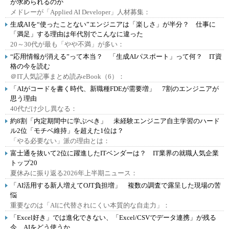
が求められるのか
メドレーが「Applied AI Developer」人材募集：
生成AIを“使ったことない”エンジニアは「楽しさ」が半分？ 仕事に
「満足」する理由は年代別でこんなに違った
20～30代が最も「やや不満」が多い：
“応用情報が消える”って本当？ 「生成AIパスポート」って何？ IT資
格の今を読む
＠IT人気記事まとめ読みeBook（6）：
「AIがコードを書く時代、新職種FDEが需要増」 7割のエンジニアが
思う理由
40代だけ少し異なる：
約8割「内定期間中に学ぶべき」 未経験エンジニア自主学習のハード
ル2位「モチベ維持」を超えた1位は？
「やる必要ない」派の理由とは：
富士通を抜いて2位に躍進したITベンダーは？ IT業界の就職人気企業
トップ20
夏休みに振り返る2026年上半期ニュース：
「AI活用する新人増えてOJT負担増」 複数の調査で露呈した現場の苦
悩
重要なのは「AIに代替されにくい本質的な自走力」：
「Excel好き」では進化できない、「Excel/CSVでデータ連携」が残る
今、AIをどう使うか