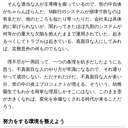
そんな適当な人が主導権を握っているので、世の中自体
がちゃらんぽらんだ。M銀行のシステムが崩壊寸前なのは
有名だが、他のところも似たり寄ったりだ。会社名は具体
的に挙げられないが、関わってきたほぼ九割のシステムが
何等かの重大な欠陥を抱えたままで運用されていた。起き
るべくしてトラブルは起きている。真面目な人にしてみれ
ば、災難意外の何ものでもない。
理不尽が一周回って、一つの条理を紡ぎだしたようにも
思う。不真面目な人のやり方が常識になるので、それ通り
やって成功しない。ただそれだけだ。不真面目な人が多い
分、世の中の炎上プロジェクトが増える。そういう、幼稚
園生でもわかる簡単な理屈しかそこにはない。このまま歪
が大きくなれば、変化を余儀なくされる時代が来ることだ
ろう。
努力をする環境を整えよう