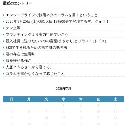
最近のエントリー
エンジニアライフで技術ネタのコラムを書くということ
2020年1月25日 (土) OSC大阪 13時00分で登壇するぞ、グォラ！
デマ上等
マウンティングより実力行使でいこう！
新入社員に送りたい５つの言葉(まさかり)とプラス１(トドメ)
SESで生き残るための捨て身の勉強法
君の存在は無意味
嘘を許せる強さ
人脈？うるせーから寝てろ。
コラムを書かなくなって感じたこと
2026年7月
日
月
火
水
木
金
土
1
2
3
4
5
6
7
8
9
10
11
12
13
14
15
16
17
18
19
20
21
22
23
24
25