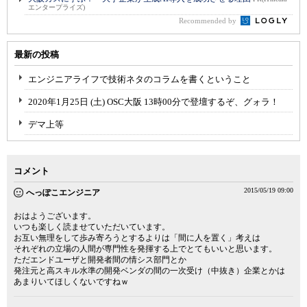
エンタープライズ)
Recommended by
最新の投稿
エンジニアライフで技術ネタのコラムを書くということ
2020年1月25日 (土) OSC大阪 13時00分で登壇するぞ、グォラ！
デマ上等
コメント
2015/05/19 09:00
へっぽこエンジニア
おはようございます。
いつも楽しく読ませていただいています。
お互い無理をして歩み寄ろうとするよりは「間に人を置く」考えは
それぞれの立場の人間が専門性を発揮する上でとてもいいと思います。
ただエンドユーザと開発者間の情シス部門とか
発注元と高スキル水準の開発ベンダの間の一次受け（中抜き）企業とかは
あまりいてほしくないですねｗ