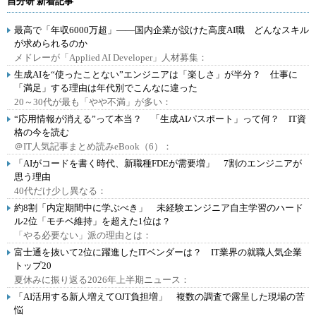
自分研 新着記事
最高で「年収6000万超」――国内企業が設けた高度AI職 どんなスキル
が求められるのか
メドレーが「Applied AI Developer」人材募集：
生成AIを“使ったことない”エンジニアは「楽しさ」が半分？ 仕事に
「満足」する理由は年代別でこんなに違った
20～30代が最も「やや不満」が多い：
“応用情報が消える”って本当？ 「生成AIパスポート」って何？ IT資
格の今を読む
＠IT人気記事まとめ読みeBook（6）：
「AIがコードを書く時代、新職種FDEが需要増」 7割のエンジニアが
思う理由
40代だけ少し異なる：
約8割「内定期間中に学ぶべき」 未経験エンジニア自主学習のハード
ル2位「モチベ維持」を超えた1位は？
「やる必要ない」派の理由とは：
富士通を抜いて2位に躍進したITベンダーは？ IT業界の就職人気企業
トップ20
夏休みに振り返る2026年上半期ニュース：
「AI活用する新人増えてOJT負担増」 複数の調査で露呈した現場の苦
悩