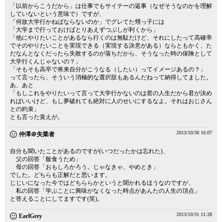
「以前からこうだから」は仕事でもサイテーの返事（なぜそうなのかを理解
していないという意味で）ですが、
「何故大学行かねばならないのか」でグレてた甥っ子には
「大学まで行っておけばとりあえずつぶしが利くから」
「他にやりたいことがあるなら行くのは無駄だけど、それにしたって高確率
でそのやりたいことを実現できる（実現する決意がある）ならともかく、た
だなんとなくだったら失敗するのが落ちだから、そうなった時の保険として
大学行くんじゃないの？」
「そもそも高卒で将来自分がこうなる（したい）ってイメージあるの？」
って言ったら、そういう消極的な選択肢もあるんだねって納得してました。
あ、あと
「もしこれをやりたいって言って大学行かないのは君の人生だから君が決め
ればいいけど、もし夢破れても絶対に人のせいにするなよ。それはおじさん
との約束」
とも言った覚えが。
2013/10/30 16:07
仲澤＠失業者
自分も聞いたことがあるのですが(いつだったかは忘れた)、
父の回答「飯食うため」
母の回答「おもしろかろう。じゃなきゃ、やめとき」
でした。どちらも正解だと思います。
じじいになった今ではどちららかというと聞かれるほうなのですが、
私の回答「学ぶことに興味がなくなった時点があんたの人生の頂点」
と答えることにしてますです(笑)。
2013/10/31 11:28
EarlGrey