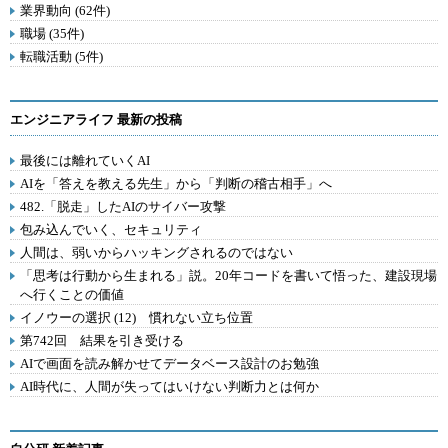
業界動向 (62件)
職場 (35件)
転職活動 (5件)
エンジニアライフ 最新の投稿
最後には離れていくAI
AIを「答えを教える先生」から「判断の稽古相手」へ
482.「脱走」したAIのサイバー攻撃
包み込んでいく、セキュリティ
人間は、弱いからハッキングされるのではない
「思考は行動から生まれる」説。20年コードを書いて悟った、建設現場
へ行くことの価値
イノウーの選択 (12) 慣れない立ち位置
第742回 結果を引き受ける
AIで画面を読み解かせてデータベース設計のお勉強
AI時代に、人間が失ってはいけない判断力とは何か