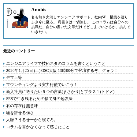
Anubis
名も無き火消しエンジニア サポート、社内SE、構築を渡り
歩き今に至る。 肩書きは一切無し。 このコラムは自分への
挑戦だ。自分の書いた文章だけでどこまでいけるか、挑んで
いきたい。
最近のエントリー
エンジニアライフで技術ネタのコラムを書くということ
2020年1月25日 (土) OSC大阪 13時00分で登壇するぞ、グォラ！
デマ上等
マウンティングより実力行使でいこう！
新入社員に送りたい５つの言葉(まさかり)とプラス１(トドメ)
SESで生き残るための捨て身の勉強法
君の存在は無意味
嘘を許せる強さ
人脈？うるせーから寝てろ。
コラムを書かなくなって感じたこと