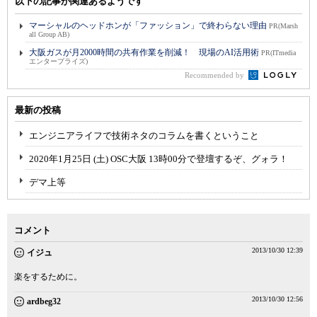
以下の記事が関連あるようです
マーシャルのヘッドホンが「ファッション」で終わらない理由
PR(Marsh
all Group AB)
大阪ガスが月2000時間の共有作業を削減！ 現場のAI活用術
PR(ITmedia
エンタープライズ)
Recommended by
最新の投稿
エンジニアライフで技術ネタのコラムを書くということ
2020年1月25日 (土) OSC大阪 13時00分で登壇するぞ、グォラ！
デマ上等
コメント
2013/10/30 12:39
イジュ
楽をするために。
2013/10/30 12:56
ardbeg32