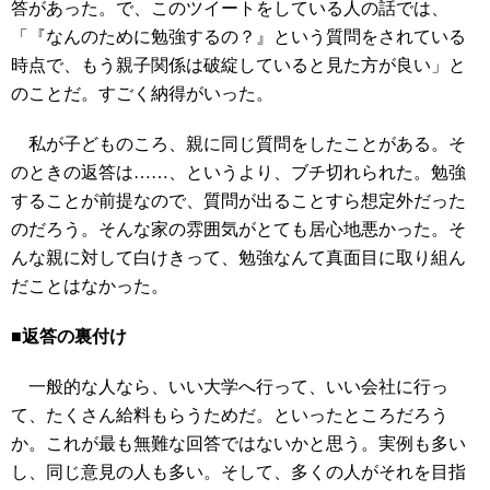
答があった。で、このツイートをしている人の話では、
「『なんのために勉強するの？』という質問をされている
時点で、もう親子関係は破綻していると見た方が良い」と
のことだ。すごく納得がいった。
私が子どものころ、親に同じ質問をしたことがある。そ
のときの返答は……、というより、ブチ切れられた。勉強
することが前提なので、質問が出ることすら想定外だった
のだろう。そんな家の雰囲気がとても居心地悪かった。そ
んな親に対して白けきって、勉強なんて真面目に取り組ん
だことはなかった。
■返答の裏付け
一般的な人なら、いい大学へ行って、いい会社に行っ
て、たくさん給料もらうためだ。といったところだろう
か。これが最も無難な回答ではないかと思う。実例も多い
し、同じ意見の人も多い。そして、多くの人がそれを目指