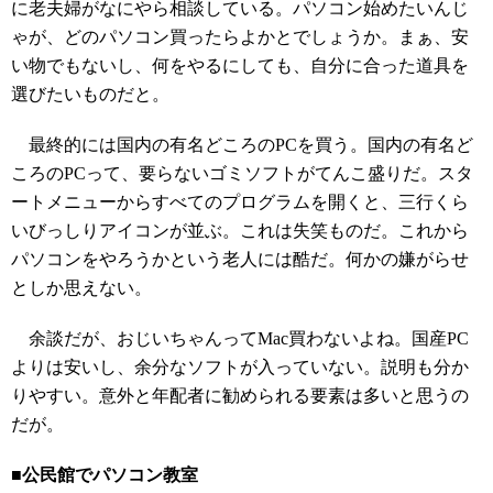
に老夫婦がなにやら相談している。パソコン始めたいんじ
ゃが、どのパソコン買ったらよかとでしょうか。まぁ、安
い物でもないし、何をやるにしても、自分に合った道具を
選びたいものだと。
最終的には国内の有名どころのPCを買う。国内の有名ど
ころのPCって、要らないゴミソフトがてんこ盛りだ。スタ
ートメニューからすべてのプログラムを開くと、三行くら
いびっしりアイコンが並ぶ。これは失笑ものだ。これから
パソコンをやろうかという老人には酷だ。何かの嫌がらせ
としか思えない。
余談だが、おじいちゃんってMac買わないよね。国産PC
よりは安いし、余分なソフトが入っていない。説明も分か
りやすい。意外と年配者に勧められる要素は多いと思うの
だが。
■公民館でパソコン教室