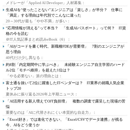
メドレーが「Applied AI Developer」人材募集：
生成AIを“使ったことない”エンジニアは「楽しさ」が半分？ 仕事に
「満足」する理由は年代別でこんなに違った
20～30代が最も「やや不満」が多い：
“応用情報が消える”って本当？ 「生成AIパスポート」って何？ IT資
格の今を読む
＠IT人気記事まとめ読みeBook（6）：
「AIがコードを書く時代、新職種FDEが需要増」 7割のエンジニアが
思う理由
40代だけ少し異なる：
約8割「内定期間中に学ぶべき」 未経験エンジニア自主学習のハード
ル2位「モチベ維持」を超えた1位は？
「やる必要ない」派の理由とは：
富士通を抜いて2位に躍進したITベンダーは？ IT業界の就職人気企業
トップ20
夏休みに振り返る2026年上半期ニュース：
「AI活用する新人増えてOJT負担増」 複数の調査で露呈した現場の苦
悩
重要なのは「AIに代替されにくい本質的な自走力」：
「Excel好き」では進化できない、「Excel/CSVでデータ連携」が残る
今、AIをどう使うか