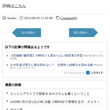
詳細は
こちら
Anubis
2012/04/10 11:42:00
Comment(0)
次の投稿へ
前の投稿へ
以下の記事が関連あるようです
【見城徹×藤田晋】AI時代でも変わらない経営者の本質
PR(FINCHI on GO
ETHE)
なぜ生成AI導入に踏み切れない？ 生産性と組織力を高める鍵
PR(ITme
dia エンタープライズ)
Recommended by
最新の投稿
エンジニアライフで技術ネタのコラムを書くということ
2020年1月25日 (土) OSC大阪 13時00分で登壇するぞ、グォラ！
デマ上等