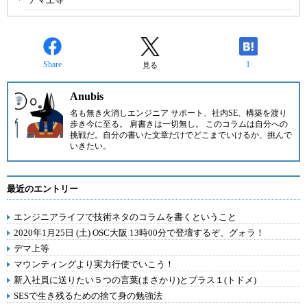
Share
1
見る
Anubis
名も無き火消しエンジニア サポート、社内SE、構築を渡り
歩き今に至る。 肩書きは一切無し。 このコラムは自分への
挑戦だ。自分の書いた文章だけでどこまでいけるか、挑んで
いきたい。
最近のエントリー
エンジニアライフで技術ネタのコラムを書くということ
2020年1月25日 (土) OSC大阪 13時00分で登壇するぞ、グォラ！
デマ上等
マウンティングより実力行使でいこう！
新入社員に送りたい５つの言葉(まさかり)とプラス１(トドメ)
SESで生き残るための捨て身の勉強法