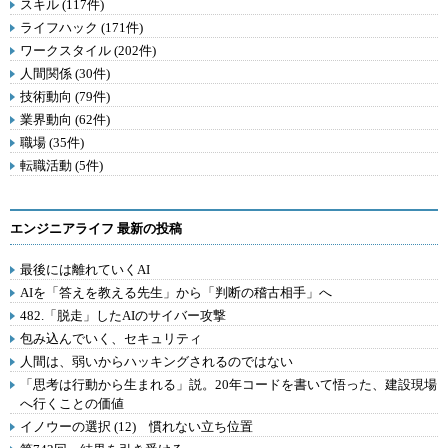
スキル (117件)
ライフハック (171件)
ワークスタイル (202件)
人間関係 (30件)
技術動向 (79件)
業界動向 (62件)
職場 (35件)
転職活動 (5件)
エンジニアライフ 最新の投稿
最後には離れていくAI
AIを「答えを教える先生」から「判断の稽古相手」へ
482.「脱走」したAIのサイバー攻撃
包み込んでいく、セキュリティ
人間は、弱いからハッキングされるのではない
「思考は行動から生まれる」説。20年コードを書いて悟った、建設現場
へ行くことの価値
イノウーの選択 (12) 慣れない立ち位置