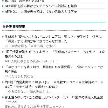
第742回 結果を引き受ける
AIで画面を読み解かせてデータベース設計のお勉強
AI時代に、人間が失ってはいけない判断力とは何か
自分研 新着記事
生成AIを“使ったことない”エンジニアは「楽しさ」が半分？ 仕事に
「満足」する理由は年代別でこんなに違った
20～30代が最も「やや不満」が多い：
“応用情報が消える”って本当？ 「生成AIパスポート」って何？ IT資
格の今を読む
＠IT人気記事まとめ読みeBook（6）：
「AIがコードを書く時代、新職種FDEが需要増」 7割のエンジニアが
思う理由
40代だけ少し異なる：
約8割「内定期間中に学ぶべき」 未経験エンジニア自主学習のハード
ル2位「モチベ維持」を超えた1位は？
「やる必要ない」派の理由とは：
富士通を抜いて2位に躍進したITベンダーは？ IT業界の就職人気企業
トップ20
夏休みに振り返る2026年上半期ニュース：