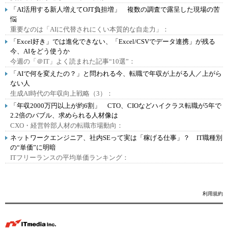
「AI活用する新人増えてOJT負担増」 複数の調査で露呈した現場の苦
悩
重要なのは「AIに代替されにくい本質的な自走力」：
「Excel好き」では進化できない、「Excel/CSVでデータ連携」が残る
今、AIをどう使うか
今週の「＠IT」よく読まれた記事“10選”：
「AIで何を変えたの？」と問われる今、転職で年収が上がる人／上がら
ない人
生成AI時代の年収向上戦略（3）：
「年収2000万円以上が約6割」 CTO、CIOなどハイクラス転職が5年で
2.2倍のバブル、求められる人材像は
CXO・経営幹部人材の転職市場動向：
ネットワークエンジニア、社内SEって実は「稼げる仕事」？ IT職種別
の“単価”に明暗
ITフリーランスの平均単価ランキング：
利用規約