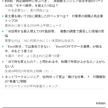
約8割「内定期間中に学ぶべき」 未経験エンジニア自主学習のハード
ル2位「モチベ維持」を超えた1位は？
「やる必要ない」派の理由とは：
富士通を抜いて2位に躍進したITベンダーは？ IT業界の就職人気企業
トップ20
夏休みに振り返る2026年上半期ニュース：
「AI活用する新人増えてOJT負担増」 複数の調査で露呈した現場の苦
悩
重要なのは「AIに代替されにくい本質的な自走力」：
「Excel好き」では進化できない、「Excel/CSVでデータ連携」が残る
今、AIをどう使うか
今週の「＠IT」よく読まれた記事“10選”：
「AIで何を変えたの？」と問われる今、転職で年収が上がる人／上がら
ない人
生成AI時代の年収向上戦略（3）：
ネットワークエンジニア、社内SEって実は「稼げる仕事」？ IT職種別
の“単価”に明暗
ITフリーランスの平均単価ランキング：
利用規約