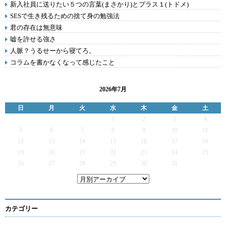
新入社員に送りたい５つの言葉(まさかり)とプラス１(トドメ)
SESで生き残るための捨て身の勉強法
君の存在は無意味
嘘を許せる強さ
人脈？うるせーから寝てろ。
コラムを書かなくなって感じたこと
2026年7月
日
月
火
水
木
金
土
1
2
3
4
5
6
7
8
9
10
11
12
13
14
15
16
17
18
19
20
21
22
23
24
25
26
27
28
29
30
31
カテゴリー