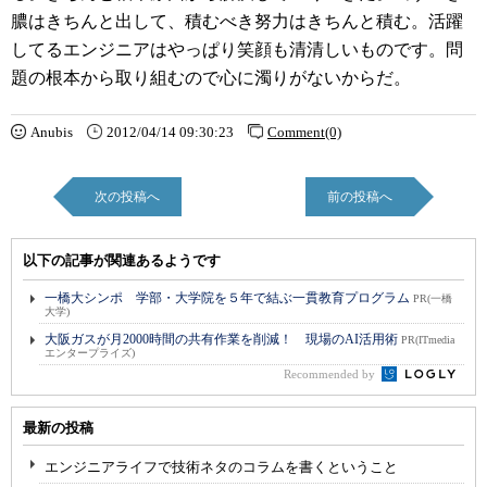
膿はきちんと出して、積むべき努力はきちんと積む。活躍
してるエンジニアはやっぱり笑顔も清清しいものです。問
題の根本から取り組むので心に濁りがないからだ。
Anubis
2012/04/14 09:30:23
Comment(0)
次の投稿へ
前の投稿へ
以下の記事が関連あるようです
一橋大シンポ 学部・大学院を５年で結ぶ一貫教育プログラム
PR(一橋
大学)
大阪ガスが月2000時間の共有作業を削減！ 現場のAI活用術
PR(ITmedia
エンタープライズ)
Recommended by
最新の投稿
エンジニアライフで技術ネタのコラムを書くということ