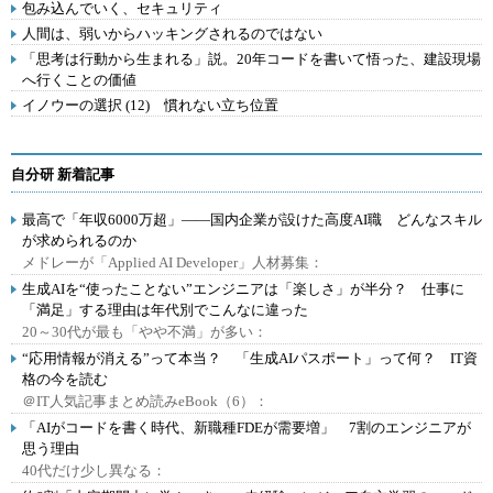
包み込んでいく、セキュリティ
人間は、弱いからハッキングされるのではない
「思考は行動から生まれる」説。20年コードを書いて悟った、建設現場
へ行くことの価値
イノウーの選択 (12) 慣れない立ち位置
自分研 新着記事
最高で「年収6000万超」――国内企業が設けた高度AI職 どんなスキル
が求められるのか
メドレーが「Applied AI Developer」人材募集：
生成AIを“使ったことない”エンジニアは「楽しさ」が半分？ 仕事に
「満足」する理由は年代別でこんなに違った
20～30代が最も「やや不満」が多い：
“応用情報が消える”って本当？ 「生成AIパスポート」って何？ IT資
格の今を読む
＠IT人気記事まとめ読みeBook（6）：
「AIがコードを書く時代、新職種FDEが需要増」 7割のエンジニアが
思う理由
40代だけ少し異なる：