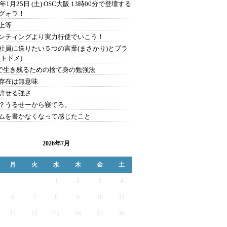
0年1月25日 (土) OSC大阪 13時00分で登壇する
グォラ！
上等
ンティングより実力行使でいこう！
社員に送りたい５つの言葉(まさかり)とプラ
(トドメ)
Sで生き残るための捨て身の勉強法
存在は無意味
許せる強さ
？うるせーから寝てろ。
ムを書かなくなって感じたこと
2026年7月
月
火
水
木
金
土
1
2
3
4
6
7
8
9
10
11
13
14
15
16
17
18