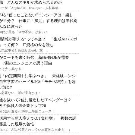
I職 どんなスキルが求められるのか
ーが「Applied AI Developer」人材募集：
AIを“使ったことない”エンジニアは「楽し
が半分？ 仕事に「満足」する理由は年代別
んなに違った
～30代が最も「やや不満」が多い：
用情報が消える”って本当？ 「生成AIパスポ
」って何？ IT資格の今を読む
人気記事まとめ読みeBook（6）：
Iがコードを書く時代、新職種FDEが需要
 7割のエンジニアが思う理由
代だけ少し異なる：
割「内定期間中に学ぶべき」 未経験エンジ
自主学習のハードル2位「モチベ維持」を超
1位は？
る必要ない」派の理由とは：
通を抜いて2位に躍進したITベンダーは？
業界の就職人気企業トップ20
みに振り返る2026年上半期ニュース：
I活用する新人増えてOJT負担増」 複数の調
露呈した現場の苦悩
なのは「AIに代替されにくい本質的な自走力」：