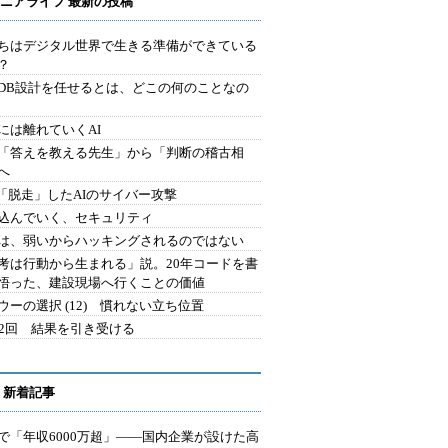
ニアライフ 最新の投稿
ちはデジタル世界で生きる準備ができている
？
にDB設計を任せるとは、どこの何のことなの
には離れていくAI
を「答えを教える先生」から「判断の稽古相
へ
2.「脱走」したAIのサイバー攻撃
込んでいく、セキュリティ
は、弱いからハッキングされるのではない
考は行動から生まれる」説。20年コードを書
悟った、建設現場へ行くことの価値
ウーの選択 (12) 慣れない立ち位置
42回 結果を引き受ける
 新着記事
で「年収6000万超」――国内企業が設けた高