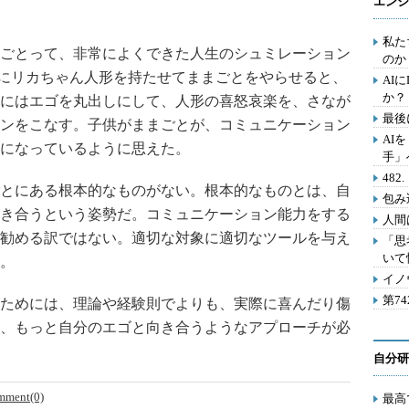
エンジ
私た
ごとって、非常によくできた人生のシュミレーション
のか
人にリカちゃん人形を持たせてままごとをやらせると、
AI
か？
にはエゴを丸出しにして、人形の喜怒哀楽を、さなが
最後
ンをこなす。子供がままごとが、コミュニケーション
AI
になっているように思えた。
手」
48
とにある根本的なものがない。根本的なものとは、自
包み
き合うという姿勢だ。コミュニケーション能力をする
人間
勧める訳ではない。適切な対象に適切なツールを与え
「思
いて
。
イノ
第7
ためには、理論や経験則でよりも、実際に喜んだり傷
、もっと自分のエゴと向き合うようなアプローチが必
自分研
mment(0)
最高