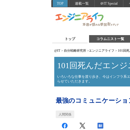
TOP
連載一覧
＠IT Special
トップ
コラムニスト一覧
@IT
>
自分戦略研究所
>
エンジニアライフ
>
101回
101回死んだエンジ
いろいろな仕事を渡り歩き、今はインフラ系
らせていただきます。
最強のコミュニケーショ
人間関係