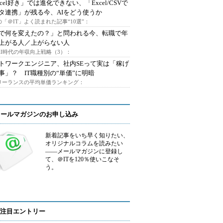
xcel好き」では進化できない、「Excel/CSVで
タ連携」が残る今、AIをどう使うか
「＠IT」よく読まれた記事“10選”：
Iで何を変えたの？」と問われる今、転職で年
上がる人／上がらない人
AI時代の年収向上戦略（3）：
トワークエンジニア、社内SEって実は「稼げ
事」？ IT職種別の“単価”に明暗
フリーランスの平均単価ランキング：
メールマガジンのお申し込み
新着記事をいち早く知りたい、
オリジナルコラムを読みたい
――メールマガジンに登録し
て、＠ITを120％使いこなそ
う。
注目エントリー