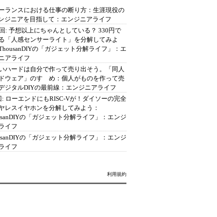
ーランスにおける仕事の断り方：生涯現役の
エンジニアを目指して：エンジニアライフ
2回: 予想以上にちゃんとしている？ 330円で
る「人感センサーライト」を分解してみよ
ThousanDIYの「ガジェット分解ライフ」：エ
ニアライフ
いハードは自分で作って売り出そう。「同人
ドウェア」のすゝめ：個人がものを作って売
デジタルDIYの最前線：エンジニアライフ
回: ローエンドにもRISC-Vが！ダイソーの完全
ヤレスイヤホンを分解してみよう：
ousanDIYの「ガジェット分解ライフ」：エンジ
ライフ
ousanDIYの「ガジェット分解ライフ」：エンジ
ライフ
利用規約