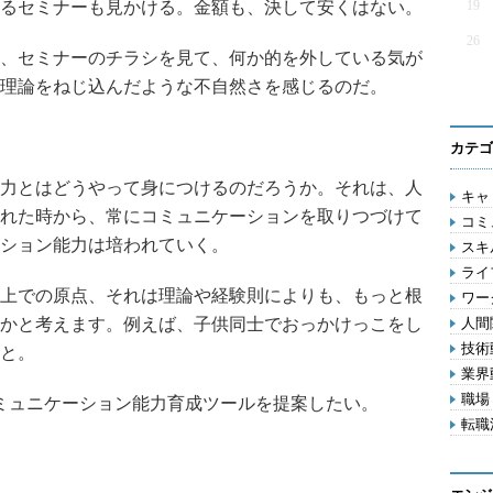
るセミナーも見かける。金額も、決して安くはない。
19
26
、セミナーのチラシを見て、何か的を外している気が
理論をねじ込んだような不自然さを感じるのだ。
カテゴ
力とはどうやって身につけるのだろうか。それは、人
キャリ
れた時から、常にコミュニケーションを取りつづけて
コミ
ション能力は培われていく。
スキル
ライフ
上での原点、それは理論や経験則によりも、もっと根
ワー
かと考えます。例えば、子供同士でおっかけっこをし
人間関
技術動
と。
業界動
職場 
ミュニケーション能力育成ツールを提案したい。
転職活