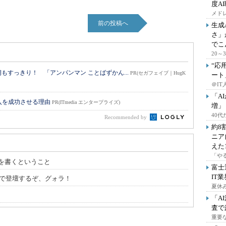
度A
メドレ
前の投稿へ
生成
さ」
でこ
20
“応
すっきり！ 「アンパンマン ことばずかん...
PR(セガフェイブ｜HugK
ート
＠IT
「A
入を成功させる理由
PR(ITmedia エンタープライズ)
増」
40
Recommended by
約8
ニア
えた
「や
を書くということ
富士
IT
時00分で登壇するぞ、グォラ！
夏休
「A
査で
重要