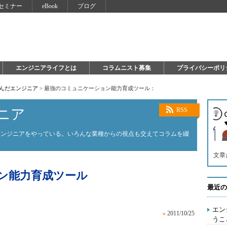
セミナー
eBook
ブログ
エンジニアライフとは
コラムニスト募集
プライバシーポリ
死んだエンジニア
>
最強のコミュニケーション能力育成ツール：
ニア
RSS
エンジニアをやっている。いろんな業種からの視点も交えてコラムを綴
文章
ン能力育成ツール
最近の
エン
»
2011/10/25
うこ