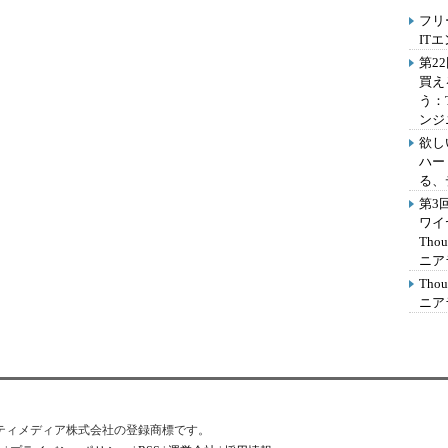
フリ
IT
第2
買え
う：
ンジ
欲し
ハー
る、
第3
ワイ
Th
ニア
Th
ニア
はアイティメディア株式会社の登録商標です。