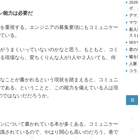
202
ぞ、
ン能力は必要だ
デマ
マウ
を重視する。エンジニアの募集要項にもコミュニケー
新入
ている。
ス１
SE
がうまくいっていないのかなと思う。もともと、コミ
君の
嘘を
る現場なら、変ちくりんな人が1人や２人いても、何
人脈
コラ
なことが書かれるという現状を踏まえると、コミュニ
である。ということと、この能力を備えている人は現
のではないだだろうか。
日
5
ンについて書かれている本が多くある。コミュニケー
12
識されているので、やはり関心も高いのだろう。巷で