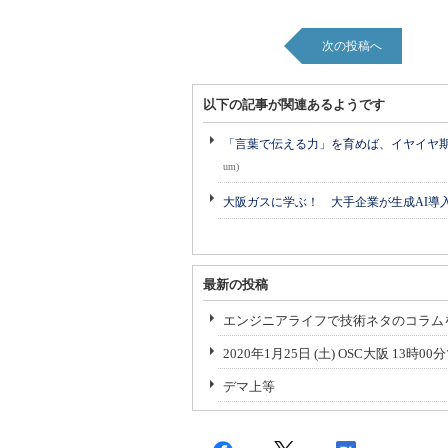
次の投稿へ
以下の記事が関連あるようです
「言葉で伝える力」を育めば、イヤイヤ期も
um)
大阪ガスに学ぶ！ 大手企業が生成AI導
最新の投稿
エンジニアライフで技術ネタのコラム
2020年1月25日 (土) OSC大阪 13
デマ上等