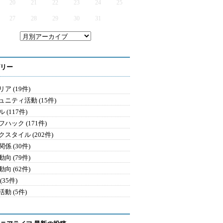
20
21
22
23
24
25
27
28
29
30
31
リー
ア (19件)
ュニティ活動 (15件)
 (117件)
ハック (171件)
クスタイル (202件)
係 (30件)
向 (79件)
向 (62件)
(35件)
動 (5件)