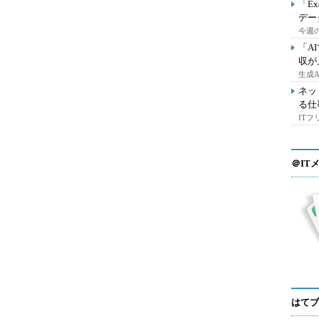
「E
デー
今週の
「A
収が
生成
ネッ
る仕
IT
＠IT
はてブ