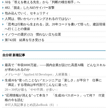
AIを「答えを教える先生」から「判断の稽古相手」へ
482.「脱走」したAIのサイバー攻撃
包み込んでいく、セキュリティ
人間は、弱いからハッキングされるのではない
「思考は行動から生まれる」説。20年コードを書いて悟った、建設現場
へ行くことの価値
イノウーの選択 (12) 慣れない立ち位置
第742回 結果を引き受ける
自分研 新着記事
最高で「年収6000万超」――国内企業が設けた高度AI職 どんなスキル
が求められるのか
メドレーが「Applied AI Developer」人材募集：
生成AIを“使ったことない”エンジニアは「楽しさ」が半分？ 仕事に
「満足」する理由は年代別でこんなに違った
20～30代が最も「やや不満」が多い：
“応用情報が消える”って本当？ 「生成AIパスポート」って何？ IT資
格の今を読む
＠IT人気記事まとめ読みeBook（6）：