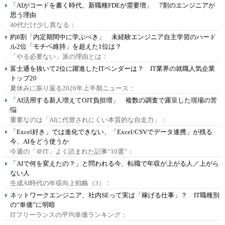
「AIがコードを書く時代、新職種FDEが需要増」 7割のエンジニアが
思う理由
40代だけ少し異なる：
約8割「内定期間中に学ぶべき」 未経験エンジニア自主学習のハード
ル2位「モチベ維持」を超えた1位は？
「やる必要ない」派の理由とは：
富士通を抜いて2位に躍進したITベンダーは？ IT業界の就職人気企業
トップ20
夏休みに振り返る2026年上半期ニュース：
「AI活用する新人増えてOJT負担増」 複数の調査で露呈した現場の苦
悩
重要なのは「AIに代替されにくい本質的な自走力」：
「Excel好き」では進化できない、「Excel/CSVでデータ連携」が残る
今、AIをどう使うか
今週の「＠IT」よく読まれた記事“10選”：
「AIで何を変えたの？」と問われる今、転職で年収が上がる人／上がら
ない人
生成AI時代の年収向上戦略（3）：
ネットワークエンジニア、社内SEって実は「稼げる仕事」？ IT職種別
の“単価”に明暗
ITフリーランスの平均単価ランキング：