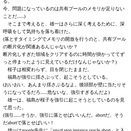
る。
今、問題になっているのは共有プールのメモリが足りない
ことだ......)
そこまで考えると、雄一はさらに深く考えるために、深
呼吸をして気持ちを落ち着けた。
(落とすタイミングでメモリの開放を行うのと、共有プール
の断片化が関連あるんじゃないか？
断片化しすぎた領域をクリアするのに時間が掛かっててず
っと停まったように見えているだけなんじゃないか？)
桜子は相変わらず、目を閉じたままだ。
福島が強引に揺さぶって、起こそうとしている。
(おいおい、あんまり揺さぶるなよ。後頭部が壁に当たりそ
うになってるだろ......危ないな、強引すぎるんだよ)
雄一は、福島が桜子を強引に起こそうとしているのを見
て思った。
(強引......そうか、強引に落とせばいいんだ。abortだ、そう
だabortで落とせばいい！
雄一はgoogle先生に「srvctl stop instance oracle abort」と入