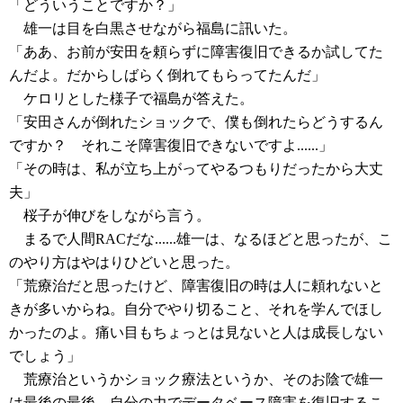
「どういうことですか？」
雄一は目を白黒させながら福島に訊いた。
「ああ、お前が安田を頼らずに障害復旧できるか試してた
んだよ。だからしばらく倒れてもらってたんだ」
ケロリとした様子で福島が答えた。
「安田さんが倒れたショックで、僕も倒れたらどうするん
ですか？ それこそ障害復旧できないですよ......」
「その時は、私が立ち上がってやるつもりだったから大丈
夫」
桜子が伸びをしながら言う。
まるで人間RACだな......雄一は、なるほどと思ったが、こ
のやり方はやはりひどいと思った。
「荒療治だと思ったけど、障害復旧の時は人に頼れないと
きが多いからね。自分でやり切ること、それを学んでほし
かったのよ。痛い目もちょっとは見ないと人は成長しない
でしょう」
荒療治というかショック療法というか、そのお陰で雄一
は最後の最後、自分の力でデータベース障害を復旧するこ