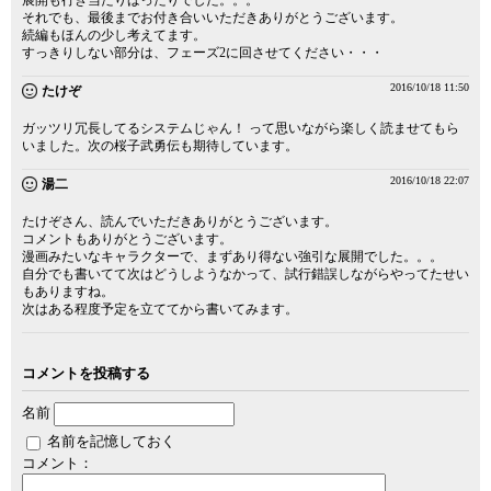
展開も行き当たりばったりでした。。。
それでも、最後までお付き合いいただきありがとうございます。
続編もほんの少し考えてます。
すっきりしない部分は、フェーズ2に回させてください・・・
2016/10/18 11:50
たけぞ
ガッツリ冗長してるシステムじゃん！ って思いながら楽しく読ませてもら
いました。次の桜子武勇伝も期待しています。
2016/10/18 22:07
湯二
たけぞさん、読んでいただきありがとうございます。
コメントもありがとうございます。
漫画みたいなキャラクターで、まずあり得ない強引な展開でした。。。
自分でも書いてて次はどうしようなかって、試行錯誤しながらやってたせい
もありますね。
次はある程度予定を立ててから書いてみます。
コメントを投稿する
名前
名前を記憶しておく
コメント：