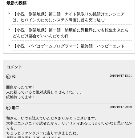
最新の投稿
【小説 副業地獄】第二話 ナイト気取りの孫請けエンジニア
は、ヒロインのためにシステム障害に首を突っ込む
【小説 副業地獄】第一話 納期前に異世界にでも転生出来たら
どんだけ都合がいいんだかの件
【小説 パパはゲームプログラマー】最終話 ハッピーエンド
コメント
2016/10/17 15:01
和
面白かったです！
人に頼っていると絶対成長しませんよね。。。
続編待ってます！
2016/10/17 20:30
湯二
和さん、いつも読んでいただきありがとうございます。
大半はエンジニアが読者だから、リアリティあるほうがいいかなと思いなが
らも、
ちょっとファンタジーに走りすぎましたね。