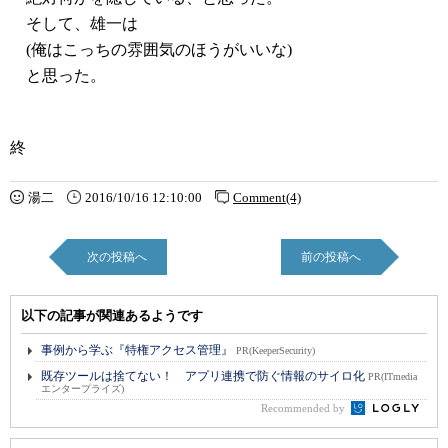
そして、雄一は
(俺はこっちの雰囲気のほうがいいな)
と思った。
終
湯二
2016/10/16 12:10:00
Comment(4)
次の投稿へ
前の投稿へ
以下の記事が関連あるようです
事例から学ぶ『特権アクセス管理』
PR(KeeperSecurity)
既存ツールは捨てない！ アプリ連携で防ぐ情報のサイロ化
PR(ITmedia
エンタープライズ)
Recommended by