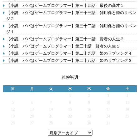
【小説 パパはゲームプログラマー】第三十四話 最後の商才１
【小説 パパはゲームプログラマー】第三十三話 雑用係と姫のリベン
ジ２
【小説 パパはゲームプログラマー】第三十二話 雑用係と姫のリベン
ジ１
【小説 パパはゲームプログラマー】第三十一話 賢者の人生２
【小説 パパはゲームプログラマー】第三十話 賢者の人生１
【小説 パパはゲームプログラマー】第二十九話 姫のラブソング４
【小説 パパはゲームプログラマー】第二十八話 姫のラブソング３
2026年7月
日
月
火
水
木
金
土
1
2
3
4
5
6
7
8
9
10
11
12
13
14
15
16
17
18
19
20
21
22
23
24
25
26
27
28
29
30
31