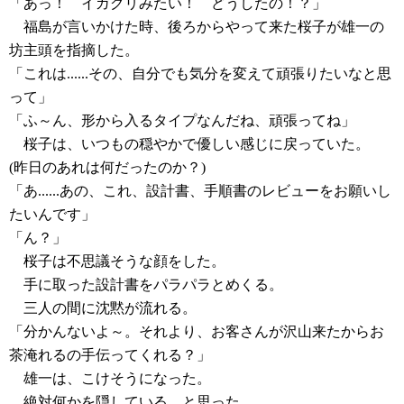
「あっ！ イガグリみたい！ どうしたの！？」
福島が言いかけた時、後ろからやって来た桜子が雄一の
坊主頭を指摘した。
「これは......その、自分でも気分を変えて頑張りたいなと思
って」
「ふ～ん、形から入るタイプなんだね、頑張ってね」
桜子は、いつもの穏やかで優しい感じに戻っていた。
(昨日のあれは何だったのか？)
「あ......あの、これ、設計書、手順書のレビューをお願いし
たいんです」
「ん？」
桜子は不思議そうな顔をした。
手に取った設計書をパラパラとめくる。
三人の間に沈黙が流れる。
「分かんないよ～。それより、お客さんが沢山来たからお
茶淹れるの手伝ってくれる？」
雄一は、こけそうになった。
絶対何かを隠している、と思った。