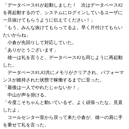
「データベース#1が起動しました！ 次はデータベース#2
を再起動するので、システムにログインしているユーザに
一旦抜けてもらうように伝えてください！」
「もう、みんな抜けてもらってるよ。早く片付けてもらい
たいからね」
小倉が先回りして対応していた。
「ありがとうございます」
雄一は礼を言うと、データベース#2も同じように再起動
した。
データベース#1,#2共にメモリがクリアされ、パフォーマ
ンスが維持された状態で稼働するまでに至った。
「最後は一人でやれたじゃないか！」
中山が声を掛ける。
「今度こそちゃんと動いているぞ。よく頑張ったな。見直
したよ」
コールセンター室から戻って来た小倉が、雄一の肩に手
を乗せて礼を言った。