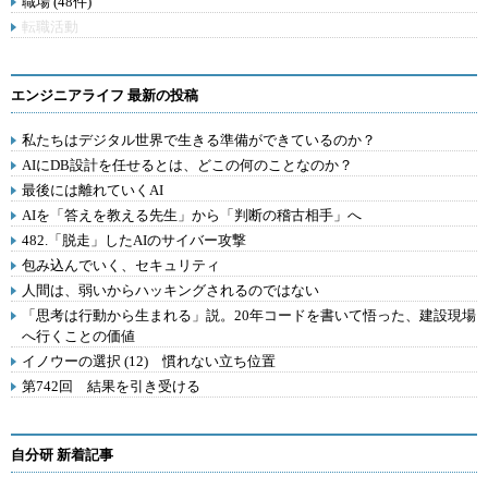
職場 (48件)
転職活動
エンジニアライフ 最新の投稿
私たちはデジタル世界で生きる準備ができているのか？
AIにDB設計を任せるとは、どこの何のことなのか？
最後には離れていくAI
AIを「答えを教える先生」から「判断の稽古相手」へ
482.「脱走」したAIのサイバー攻撃
包み込んでいく、セキュリティ
人間は、弱いからハッキングされるのではない
「思考は行動から生まれる」説。20年コードを書いて悟った、建設現場
へ行くことの価値
イノウーの選択 (12) 慣れない立ち位置
第742回 結果を引き受ける
自分研 新着記事