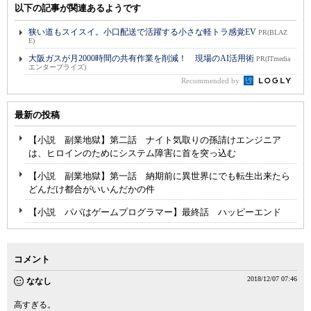
以下の記事が関連あるようです
狭い道もスイスイ。小口配送で活躍する小さな軽トラ感覚EV
PR(BLAZ
E)
大阪ガスが月2000時間の共有作業を削減！ 現場のAI活用術
PR(ITmedia
エンタープライズ)
Recommended by
最新の投稿
【小説 副業地獄】第二話 ナイト気取りの孫請けエンジニア
は、ヒロインのためにシステム障害に首を突っ込む
【小説 副業地獄】第一話 納期前に異世界にでも転生出来たら
どんだけ都合がいいんだかの件
【小説 パパはゲームプログラマー】最終話 ハッピーエンド
コメント
2018/12/07 07:46
ななし
高すぎる。