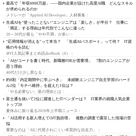
最高で「年収6000万超」――国内企業が設けた高度AI職 どんなスキル
が求められるのか
メドレーが「Applied AI Developer」人材募集：
生成AIを“使ったことない”エンジニアは「楽しさ」が半分？ 仕事に
「満足」する理由は年代別でこんなに違った
20～30代が最も「やや不満」が多い：
“応用情報が消える”って本当？ 「生成AIパスポート」って何？ IT資
格の今を読む
＠IT人気記事まとめ読みeBook（6）：
「AIがコードを書く時代、新職種FDEが需要増」 7割のエンジニアが
思う理由
40代だけ少し異なる：
約8割「内定期間中に学ぶべき」 未経験エンジニア自主学習のハード
ル2位「モチベ維持」を超えた1位は？
「やる必要ない」派の理由とは：
富士通を抜いて2位に躍進したITベンダーは？ IT業界の就職人気企業
トップ20
夏休みに振り返る2026年上半期ニュース：
「AI活用する新人増えてOJT負担増」 複数の調査で露呈した現場の苦
悩
重要なのは「AIに代替されにくい本質的な自走力」：