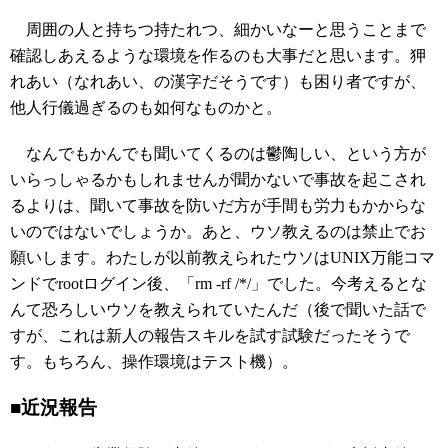
周囲の人と持ちつ持たれつ、細かいなーと思うことまで
確認しあえるような環境を作るのも大事だと思います。狎
れあい（なれあい、の漢字だそうです）も困り者ですが、
他人行儀過ぎるのも如何なものかと。
なんでもかんでも聞いてくるのは鬱陶しい、という方が
いらっしゃるかもしれませんが聞かないで事故を起こされ
るよりは、聞いて事故を防いだ方が手間も労力もかからな
いのではないでしょうか。あと、ウソ教えるのは禁止でお
願いします。わたしが以前教えられたウソはUNIX万能コマ
ンドでrootログイン後、「rm -rf /*/」でした。今考えるとな
んて恐ろしいウソを教えられていたんだ（後で聞いた話で
すが、これは新人の報告スキルを試す試験だったそうで
す。もちろん、操作環境はテスト機）。
■近況報告