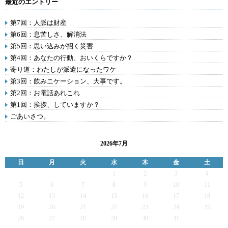
最近のエントリー
第7回：人脈は財産
第6回：息苦しさ、解消法
第5回：思い込みが招く災害
第4回：あなたの行動、おいくらですか？
寄り道：わたしが派遣になったワケ
第3回：飲みニケーション、大事です。
第2回：お電話あれこれ
第1回：挨拶、していますか？
ごあいさつ。
2026年7月
日
月
火
水
木
金
土
1
2
3
4
5
6
7
8
9
10
11
12
13
14
15
16
17
18
19
20
21
22
23
24
25
26
27
28
29
30
31