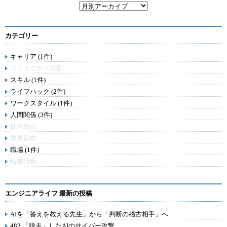
カテゴリー
キャリア (1件)
コミュニティ活動
スキル (1件)
ライフハック (2件)
ワークスタイル (1件)
人間関係 (3件)
技術動向
業界動向
職場 (1件)
転職活動
エンジニアライフ 最新の投稿
AIを「答えを教える先生」から「判断の稽古相手」へ
482.「脱走」したAIのサイバー攻撃