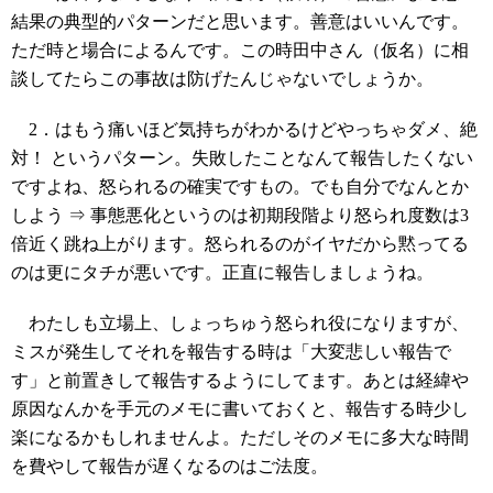
結果の典型的パターンだと思います。善意はいいんです。
ただ時と場合によるんです。この時田中さん（仮名）に相
談してたらこの事故は防げたんじゃないでしょうか。
2．はもう痛いほど気持ちがわかるけどやっちゃダメ、絶
対！ というパターン。失敗したことなんて報告したくない
ですよね、怒られるの確実ですもの。でも自分でなんとか
しよう ⇒ 事態悪化というのは初期段階より怒られ度数は3
倍近く跳ね上がります。怒られるのがイヤだから黙ってる
のは更にタチが悪いです。正直に報告しましょうね。
わたしも立場上、しょっちゅう怒られ役になりますが、
ミスが発生してそれを報告する時は「大変悲しい報告で
す」と前置きして報告するようにしてます。あとは経緯や
原因なんかを手元のメモに書いておくと、報告する時少し
楽になるかもしれませんよ。ただしそのメモに多大な時間
を費やして報告が遅くなるのはご法度。