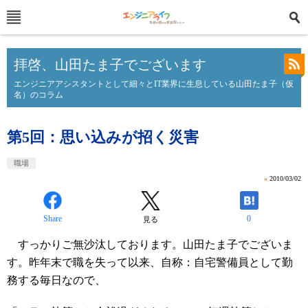
拝啓、山田たま子でございます
エンジニアアシスタントとして細々とIT業界に生息している山田たま子（仮
名）のコラム
第5回：思い込みが招く災害
職場
»
2010/03/02
Share
0
見る
すっかりご無沙汰しております。山田たま子でございま
す。昨年末で職を失って以来、自称：自宅警備員として勤
務する毎日なので、