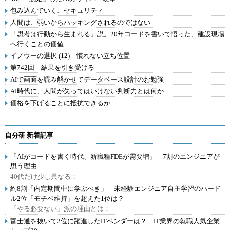
包み込んでいく、セキュリティ
人間は、弱いからハッキングされるのではない
「思考は行動から生まれる」説。20年コードを書いて悟った、建設現場
へ行くことの価値
イノウーの選択 (12) 慣れない立ち位置
第742回 結果を引き受ける
AIで画面を読み解かせてデータベース設計のお勉強
AI時代に、人間が失ってはいけない判断力とは何か
価格を下げることに抵抗できるか
自分研 新着記事
「AIがコードを書く時代、新職種FDEが需要増」 7割のエンジニアが
思う理由
40代だけ少し異なる：
約8割「内定期間中に学ぶべき」 未経験エンジニア自主学習のハード
ル2位「モチベ維持」を超えた1位は？
「やる必要ない」派の理由とは：
富士通を抜いて2位に躍進したITベンダーは？ IT業界の就職人気企業