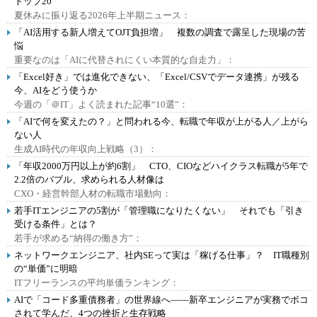
トップ20
夏休みに振り返る2026年上半期ニュース：
「AI活用する新人増えてOJT負担増」 複数の調査で露呈した現場の苦
悩
重要なのは「AIに代替されにくい本質的な自走力」：
「Excel好き」では進化できない、「Excel/CSVでデータ連携」が残る
今、AIをどう使うか
今週の「＠IT」よく読まれた記事“10選”：
「AIで何を変えたの？」と問われる今、転職で年収が上がる人／上がら
ない人
生成AI時代の年収向上戦略（3）：
「年収2000万円以上が約6割」 CTO、CIOなどハイクラス転職が5年で
2.2倍のバブル、求められる人材像は
CXO・経営幹部人材の転職市場動向：
若手ITエンジニアの5割が「管理職になりたくない」 それでも「引き
受ける条件」とは？
若手が求める“納得の働き方”：
ネットワークエンジニア、社内SEって実は「稼げる仕事」？ IT職種別
の“単価”に明暗
ITフリーランスの平均単価ランキング：
AIで「コード多重債務者」の世界線へ――新卒エンジニアが実務でボコ
されて学んだ、4つの挫折と生存戦略