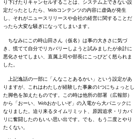
り下げたりキャンセルすることは、システム上できない設
定だったとしたら、Webコンテンツの内容に虚偽が発生
し、それがニュースリリースや会社の経営に関することだ
ったら大変な騒ぎになってしまいます。
ちなみにこの時山田さん（仮名）は事の大きさに気づ
き、慌てて自分でリカバリーしようと試みましたが余計に
悪化させてしまい、直属上司や部長にこっぴどく怒られま
した。
上記逸話の一部に「んなことあるかい」という設定があ
りますが、これはわたしが経験した事象の1つにちょっとし
た脚色を加えたものです。この時は他所の部署（広報部）
から「おーい、Webおかしいぞ」の入電から大パニックに
なりました。迫り来るタイムリミット、原因追求・リカバ
リに奮闘したのもいい思い出です。でも、もう二度とやり
たくない。