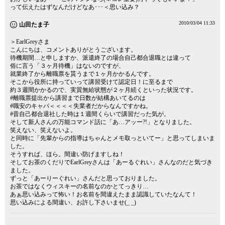
って伝えたはずなんだけどなあ･･･＜思い込み？
2010/03/04 11:33
山田たま子
＞EarlGreyさま
こんにちは、コメントありがとうございます。
待機期間…と申しますか、派遣終了の場合自己都合退職とは違って
俗に言う「３ヶ月待機」はないのですが、
就業終了から離職票を貰うまで１ヶ月かかるんです。
そこから役所に持っていって講習受けて認定日！に至るまで
約３週間かかるので、実質無給状態が２ヶ月続くといった状況です。
#離職票提出から講習まで日数が結構あいてるのは
#職安のキャパ＜＜＜＜失業者だからなんですかね。
#昔自己都合退社した時は１週間くらいで講習だった気が。
そして新人さんの万能コマンド話に「あ…アッー?!」となりました。
笑えない、笑えないよ。
と同時に「先輩からの指導はちゃんとメモ取っといてー」と思ってしまいま
した。
そうすれば、ほら。間違い防げますしね！
そしてお茶のくだりでEarlGreyさんは「あーるぐれい」さんなのだと気づき
ました。
ずっと「あーりーぐれい」さんだと思っておりました。
お茶ではなくウィスキーの名前なのかとてっきり…
あぁ思い込みって怖い！お名前を間違えたまま認識していたなんて！
思い込みによる間違い、お許し下さいませ(_ _)