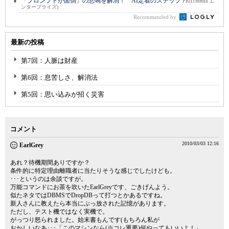
「プロンプトが面倒」の悲鳴を解消！ AI定着のステップ
PR(ITmedia エ
ンタープライズ)
Recommended by
最新の投稿
第7回：人脈は財産
第6回：息苦しさ、解消法
第5回：思い込みが招く災害
コメント
2010/03/03 12:16
EarlGrey
あれ？待機期間ありですか？
条件的に特定理由離職者に当たりそうな感じでしたけども。
･･･というのは余談ですが。
万能コマンドにお茶を吹いたEarlGreyです、ごきげんよう。
似たネタではDBMSでDropDBって打つとかあるですね。
新人さんに教えたら本当にぶっ放された記憶があります。
ただし、テスト機ではなく実機で。
がっつり怒られました。始末書もんです(もちろん私が
おかしいなあ･･･「このマシンなら(※コレ重要)何やってもいいよ！」