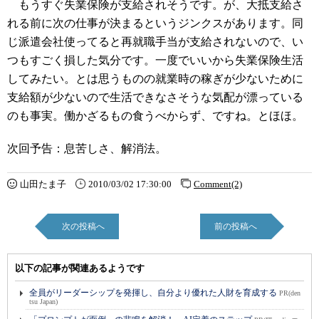
もうすぐ失業保険が支給されそうです。が、大抵支給さ
れる前に次の仕事が決まるというジンクスがあります。同
じ派遣会社使ってると再就職手当が支給されないので、い
つもすごく損した気分です。一度でいいから失業保険生活
してみたい。とは思うものの就業時の稼ぎが少ないために
支給額が少ないので生活できなさそうな気配が漂っている
のも事実。働かざるもの食うべからず、ですね。とほほ。
次回予告：息苦しさ、解消法。
山田たま子
2010/03/02 17:30:00
Comment(2)
次の投稿へ
前の投稿へ
以下の記事が関連あるようです
全員がリーダーシップを発揮し、自分より優れた人財を育成する
PR(den
tsu Japan)