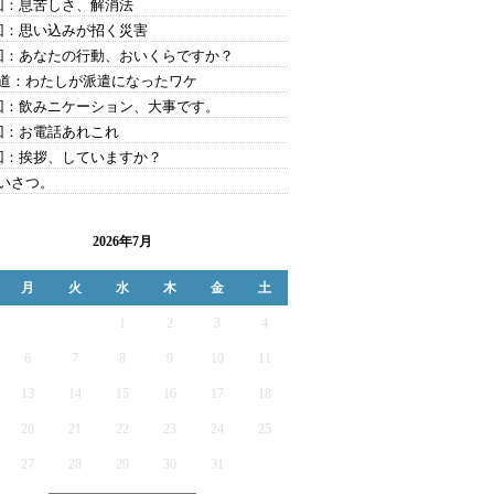
回：息苦しさ、解消法
回：思い込みが招く災害
回：あなたの行動、おいくらですか？
道：わたしが派遣になったワケ
回：飲みニケーション、大事です。
回：お電話あれこれ
回：挨拶、していますか？
いさつ。
2026年7月
月
火
水
木
金
土
1
2
3
4
6
7
8
9
10
11
13
14
15
16
17
18
20
21
22
23
24
25
27
28
29
30
31