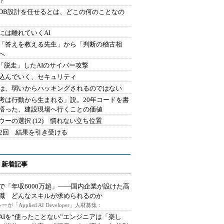
？
にDB設計を任せるとは、どこの何のことなの
には離れていくAI
を「答えを教える先生」から「判断の稽古相
へ
2.「脱走」したAIのサイバー攻撃
込んでいく、セキュリティ
は、弱いからハッキングされるのではない
考は行動から生まれる」説。20年コードを書
悟った、建設現場へ行くことの価値
ウーの選択 (12) 慣れない立ち位置
42回 結果を引き受ける
 新着記事
で「年収6000万超」――国内企業が設けた高
I職 どんなスキルが求められるのか
ーが「Applied AI Developer」人材募集：
AIを“使ったことない”エンジニアは「楽し