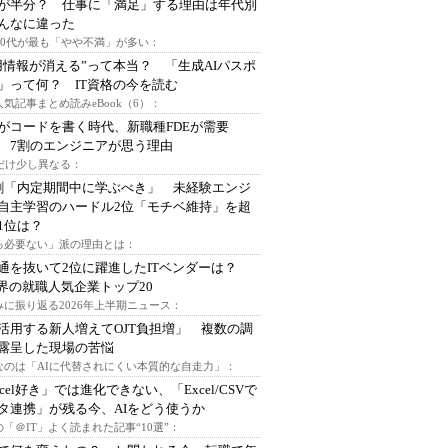
が半分？ 仕事に「満足」する理由は年代別
んなに違った
～30代が最も「やや不満」が多い：
用情報が消える”って本当？ 「生成AIパスポ
」って何？ IT資格の今を読む
人気記事まとめ読みeBook（6）：
Iがコードを書く時代、新職種FDEが需要
 7割のエンジニアが思う理由
代だけ少し異なる：
割「内定期間中に学ぶべき」 未経験エンジ
自主学習のハードル2位「モチベ維持」を超
1位は？
る必要ない」派の理由とは：
通を抜いて2位に躍進したITベンダーは？
業界の就職人気企業トップ20
みに振り返る2026年上半期ニュース：
I活用する新人増えてOJT負担増」 複数の調
露呈した現場の苦悩
なのは「AIに代替されにくい本質的な自走力」：
xcel好き」では進化できない、「Excel/CSVで
タ連携」が残る今、AIをどう使うか
「＠IT」よく読まれた記事“10選”：