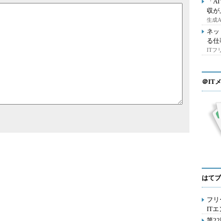
「A
収が
生成
ネッ
る仕
IT
＠IT
はてブ
フリ
IT
第2