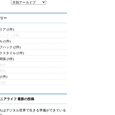
リー
ア (1件)
ュニティ活動
 (1件)
フハック (2件)
クスタイル (1件)
係 (3件)
動向
動向
(1件)
活動
ニアライフ 最新の投稿
ちはデジタル世界で生きる準備ができている