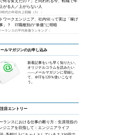
Iで何を変えたの？」と問われる今、転職で年
上がる人／上がらない人
AI時代の年収向上戦略（3）：
トワークエンジニア、社内SEって実は「稼げ
事」？ IT職種別の“単価”に明暗
フリーランスの平均単価ランキング：
メールマガジンのお申し込み
新着記事をいち早く知りたい、
オリジナルコラムを読みたい
――メールマガジンに登録し
て、＠ITを120％使いこなそ
う。
注目エントリー
ーランスにおける仕事の断り方：生涯現役の
エンジニアを目指して：エンジニアライフ
2回: 予想以上にちゃんとしている？ 330円で