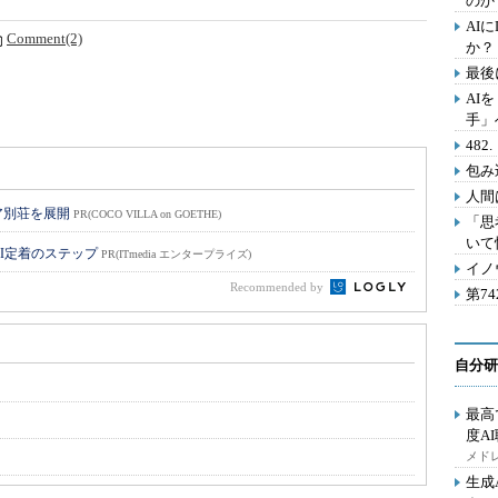
のか
AI
Comment(2)
か？
最後
AI
手」
48
包み
人間
ア別荘を展開
PR(COCO VILLA on GOETHE)
「思
いて
I定着のステップ
PR(ITmedia エンタープライズ)
イノ
Recommended by
第7
自分研
最高
度A
メドレ
生成