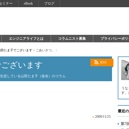
セミナー
eBook
ブログ
エンジニアライフとは
コラムニスト募集
プライバシーポリ
山田たま子でございます
>
ごあいさつ。：
でございます
RSS
に生息している山田たま子（仮名）のコラム
うな
す。
最近の
»
2009/11/25
第7