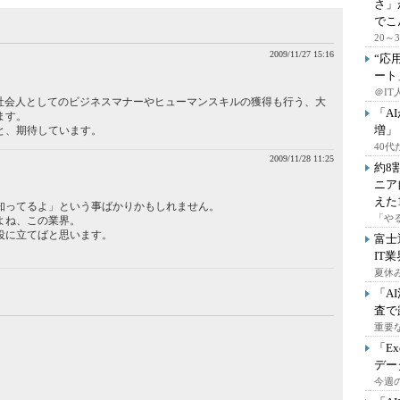
さ」
でこ
20
2009/11/27 15:16
“応
ート
。
＠IT
、社会人としてのビジネスマナーやヒューマンスキルの獲得も行う、大
「A
ます。
増」
と、期待しています。
40
2009/11/28 11:25
約8
ニア
えた
知ってるよ」という事ばかりかもしれません。
「や
よね、この業界。
役に立てばと思います。
富士
IT
夏休
「A
査で
重要
「E
デー
今週の