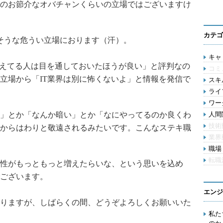
のお節介なオバチャンくらいの立場ではございますけ
カテゴ
そうな危うい立場におります（汗）。
キャリ
考えてる人は目を通しておいたほうが良い」と評判なの
コミ
立場から「IT業界は別に怖くないよ」と情報を発信で
スキル
ライ
ワー
」とか「なんか暗い」とか「なにやってるのか良くわ
人間関
技術
からはわりと敬遠されるみたいです。こんなステキ職
業界
職場 
転職
性がもっともっと増えたらいな、という思いを込め
ございます。
エンジ
りますが、しばらくの間、どうぞよろしくお願いいた
私た