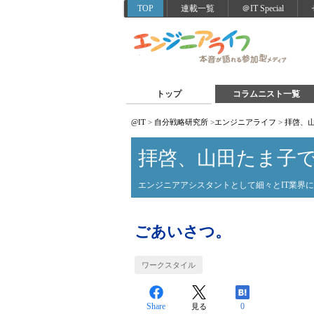
TOP
連載一覧
＠IT Special
トップ
コラムニスト一覧
@IT
>
自分戦略研究所
>
エンジニアライフ
>
拝啓、
拝啓、山田たま子
エンジニアアシスタントとして細々とIT業界
ごあいさつ。
ワークスタイル
Share
0
見る