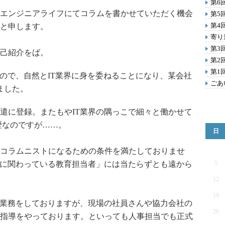
第6
エンジニアライフにてコラムを書かせていただく機会
第5
第4
と申します。
寄り
第3
己紹介をば。
第2
第1
ので、自然とIT業界に身を委ねることになり、某会社
ごあ
ました。
に登録。またもやIT業界の隅っこで細々と働かせて
歴なのですが……。
日
コラムニストになるための条件を満たしておりませ
成に関わっている教育担当者」には当たらずとも遠から
5
12
19
業務をしておりますが、現場の社員さんや協力会社の
26
指導をやっております。といっても人事担当でも正式