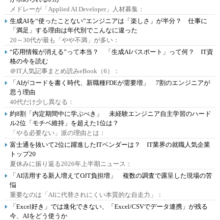
メドレーが「Applied AI Developer」人材募集：
生成AIを“使ったことない”エンジニアは「楽しさ」が半分？ 仕事に
「満足」する理由は年代別でこんなに違った
20～30代が最も「やや不満」が多い：
“応用情報が消える”って本当？ 「生成AIパスポート」って何？ IT資
格の今を読む
＠IT人気記事まとめ読みeBook（6）：
「AIがコードを書く時代、新職種FDEが需要増」 7割のエンジニアが
思う理由
40代だけ少し異なる：
約8割「内定期間中に学ぶべき」 未経験エンジニア自主学習のハード
ル2位「モチベ維持」を超えた1位は？
「やる必要ない」派の理由とは：
富士通を抜いて2位に躍進したITベンダーは？ IT業界の就職人気企業
トップ20
夏休みに振り返る2026年上半期ニュース：
「AI活用する新人増えてOJT負担増」 複数の調査で露呈した現場の苦
悩
重要なのは「AIに代替されにくい本質的な自走力」：
「Excel好き」では進化できない、「Excel/CSVでデータ連携」が残る
今、AIをどう使うか