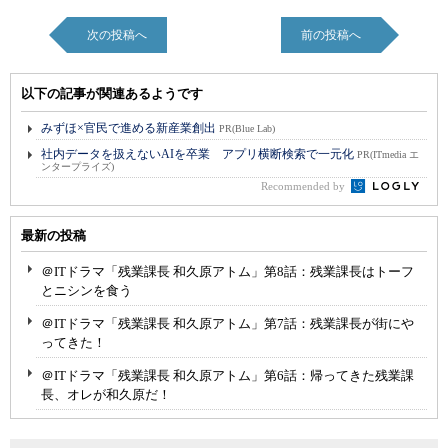
次の投稿へ
前の投稿へ
以下の記事が関連あるようです
みずほ×官民で進める新産業創出
PR(Blue Lab)
社内データを扱えないAIを卒業 アプリ横断検索で一元化
PR(ITmedia エ
ンタープライズ)
Recommended by
最新の投稿
＠ITドラマ「残業課長 和久原アトム」第8話：残業課長はトーフ
とニシンを食う
＠ITドラマ「残業課長 和久原アトム」第7話：残業課長が街にや
ってきた！
＠ITドラマ「残業課長 和久原アトム」第6話：帰ってきた残業課
長、オレが和久原だ！