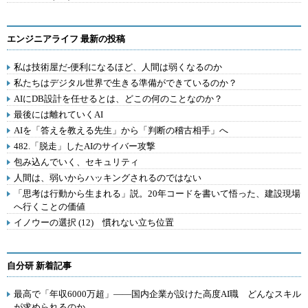
エンジニアライフ 最新の投稿
私は技術屋だ-便利になるほど、人間は弱くなるのか
私たちはデジタル世界で生きる準備ができているのか？
AIにDB設計を任せるとは、どこの何のことなのか？
最後には離れていくAI
AIを「答えを教える先生」から「判断の稽古相手」へ
482.「脱走」したAIのサイバー攻撃
包み込んでいく、セキュリティ
人間は、弱いからハッキングされるのではない
「思考は行動から生まれる」説。20年コードを書いて悟った、建設現場
へ行くことの価値
イノウーの選択 (12) 慣れない立ち位置
自分研 新着記事
最高で「年収6000万超」――国内企業が設けた高度AI職 どんなスキル
が求められるのか