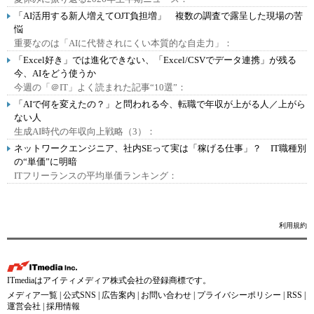
「AI活用する新人増えてOJT負担増」 複数の調査で露呈した現場の苦
悩
重要なのは「AIに代替されにくい本質的な自走力」：
「Excel好き」では進化できない、「Excel/CSVでデータ連携」が残る
今、AIをどう使うか
今週の「＠IT」よく読まれた記事“10選”：
「AIで何を変えたの？」と問われる今、転職で年収が上がる人／上がら
ない人
生成AI時代の年収向上戦略（3）：
ネットワークエンジニア、社内SEって実は「稼げる仕事」？ IT職種別
の“単価”に明暗
ITフリーランスの平均単価ランキング：
利用規約
ITmediaはアイティメディア株式会社の登録商標です。
メディア一覧
|
公式SNS
|
広告案内
|
お問い合わせ
|
プライバシーポリシー
|
RSS
|
運営会社
|
採用情報