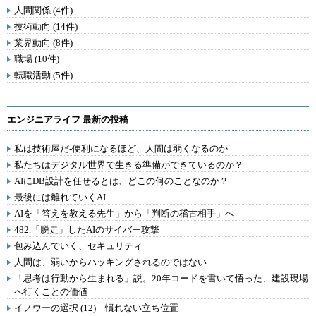
人間関係 (4件)
技術動向 (14件)
業界動向 (8件)
職場 (10件)
転職活動 (5件)
エンジニアライフ 最新の投稿
私は技術屋だ-便利になるほど、人間は弱くなるのか
私たちはデジタル世界で生きる準備ができているのか？
AIにDB設計を任せるとは、どこの何のことなのか？
最後には離れていくAI
AIを「答えを教える先生」から「判断の稽古相手」へ
482.「脱走」したAIのサイバー攻撃
包み込んでいく、セキュリティ
人間は、弱いからハッキングされるのではない
「思考は行動から生まれる」説。20年コードを書いて悟った、建設現場
へ行くことの価値
イノウーの選択 (12) 慣れない立ち位置