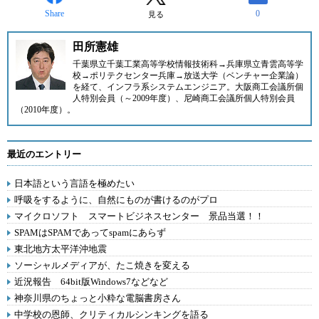
Share
0
見る
田所憲雄
千葉県立千葉工業高等学校情報技術科→兵庫県立青雲高等学
校→ポリテクセンター兵庫→放送大学（ベンチャー企業論）
を経て、インフラ系システムエンジニア。大阪商工会議所個
人特別会員（～2009年度）、尼崎商工会議所個人特別会員
（2010年度）。
最近のエントリー
日本語という言語を極めたい
呼吸をするように、自然にものが書けるのがプロ
マイクロソフト スマートビジネスセンター 景品当選！！
SPAMはSPAMであってspamにあらず
東北地方太平洋沖地震
ソーシャルメディアが、たこ焼きを変える
近況報告 64bit版Windows7などなど
神奈川県のちょっと小粋な電脳書房さん
中学校の恩師、クリティカルシンキングを語る