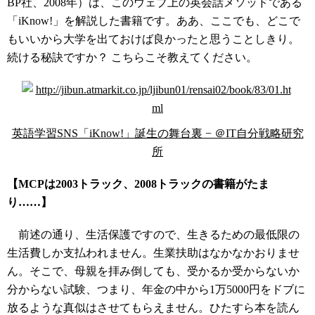
BP社、2008年）は、このウェブ上の英会話メソッドである
「iKnow!」を解説した書籍です。ああ、ここでも、どこで
もいいから大学を出ておけば良かったと思うことしきり。
続ける秘訣ですか？ こちらこそ教えてください。
英語学習SNS「iKnow!」誕生の舞台裏 − ＠IT自分戦略研究
所
【MCPは2003トラック、2008トラックの書籍がたま
り……】
前述の通り、生活保護ですので、生きるための最低限の
生活費しか支払われません。生業扶助はなかなかおりませ
ん。そこで、母親を拝み倒しても、受かるか受からないか
分からない試験、つまり、年金の中から1万5000円をドブに
放るような真似はさせてもらえません。ひたすら本を読ん