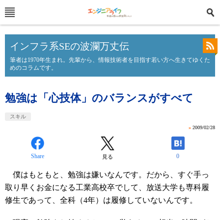
インフラ系SEの波瀾万丈伝
筆者は1970年生まれ。先輩から、情報技術者を目指す若い方へ生きてゆくた
めのコラムです。
勉強は「心技体」のバランスがすべて
スキル
»
2009/02/28
Share
0
見る
僕はもともと、勉強は嫌いなんです。だから、すぐ手っ
取り早くお金になる工業高校卒でして、放送大学も専科履
修生であって、全科（4年）は履修していないんです。