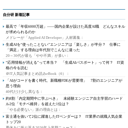
自分研 新着記事
最高で「年収6000万超」――国内企業が設けた高度AI職 どんなスキル
が求められるのか
メドレーが「Applied AI Developer」人材募集：
生成AIを“使ったことない”エンジニアは「楽しさ」が半分？ 仕事に
「満足」する理由は年代別でこんなに違った
20～30代が最も「やや不満」が多い：
“応用情報が消える”って本当？ 「生成AIパスポート」って何？ IT資
格の今を読む
＠IT人気記事まとめ読みeBook（6）：
「AIがコードを書く時代、新職種FDEが需要増」 7割のエンジニアが
思う理由
40代だけ少し異なる：
約8割「内定期間中に学ぶべき」 未経験エンジニア自主学習のハード
ル2位「モチベ維持」を超えた1位は？
「やる必要ない」派の理由とは：
富士通を抜いて2位に躍進したITベンダーは？ IT業界の就職人気企業
トップ20
夏休みに振り返る2026年上半期ニュース：