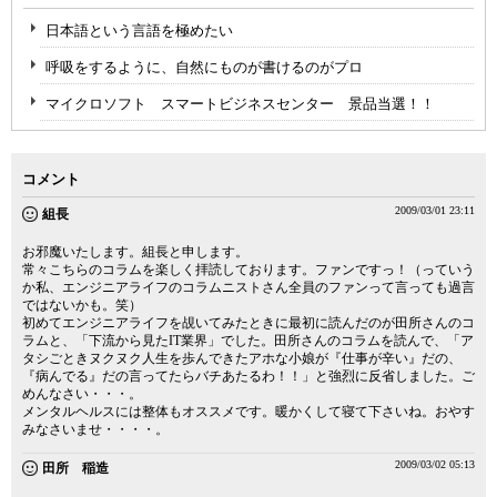
日本語という言語を極めたい
呼吸をするように、自然にものが書けるのがプロ
マイクロソフト スマートビジネスセンター 景品当選！！
コメント
2009/03/01 23:11
組長
お邪魔いたします。組長と申します。
常々こちらのコラムを楽しく拝読しております。ファンですっ！（っていう
か私、エンジニアライフのコラムニストさん全員のファンって言っても過言
ではないかも。笑）
初めてエンジニアライフを覘いてみたときに最初に読んだのが田所さんのコ
ラムと、「下流から見たIT業界」でした。田所さんのコラムを読んで、「ア
タシごときヌクヌク人生を歩んできたアホな小娘が『仕事が辛い』だの、
『病んでる』だの言ってたらバチあたるわ！！」と強烈に反省しました。ご
めんなさい・・・。
メンタルヘルスには整体もオススメです。暖かくして寝て下さいね。おやす
みなさいませ・・・・。
2009/03/02 05:13
田所 稲造