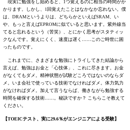
現実に勉強をし始めると、1つ覚えるのに相当の時間がか
かります。しかし、1回覚えたことはなかなか忘れない。僕
は、DRAMというよりは、どちらかといえばSRAM、い
や、もっと言えばEPROMに似ていると思います。紫外線当
てると忘れるという（苦笑）、とにかく思考がスタティッ
クなんです。覚えにくく、速度は遅く……このご時世に困
ったものです。
これまでに、さまざまな勉強にトライしてきた結論から
言えば、勉強はお金と「心技体」、これに尽きます。お金
がなくてもダメ。精神状態が試験どころではないのならダ
メ。いま会社で使っている技術でなければダメ。体力気力
がなければダメ。加えて言うならば、働きながら勉強する
時間を確保する技術……。秘訣ですか？ こちらこそ教えて
ください。
【TOEICテスト、実に29.6％がエンジニアによる受験】