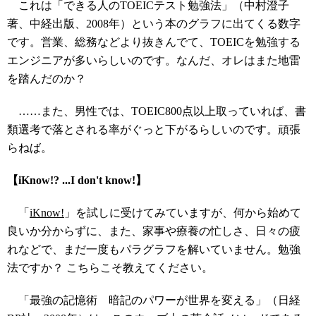
これは「できる人のTOEICテスト勉強法」（中村澄子
著、中経出版、2008年）という本のグラフに出てくる数字
です。営業、総務などより抜きんでて、TOEICを勉強する
エンジニアが多いらしいのです。なんだ、オレはまた地雷
を踏んだのか？
……また、男性では、TOEIC800点以上取っていれば、書
類選考で落とされる率がぐっと下がるらしいのです。頑張
らねば。
【iKnow!? ...I don't know!】
「
iKnow!
」を試しに受けてみていますが、何から始めて
良いか分からずに、また、家事や療養の忙しさ、日々の疲
れなどで、まだ一度もパラグラフを解いていません。勉強
法ですか？ こちらこそ教えてください。
「最強の記憶術 暗記のパワーが世界を変える」（日経