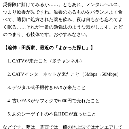
災保険に賭けてみるか……。ともあれ、メンタルヘルス、
つまり療養が先ですね。滋養のあるものをバランスよく食
べて、適切に処方された薬を飲み、夜は何もかも忘れてよ
く眠る……それが一番の勉強法のような気がします。とど
のつまり、心技体です。おやすみなさい。
【追伸：田所家、最近の「よかった探し」】
CATVが来たこと（多チャンネル）
CATVインターネットが来たこと（
5Mbps
→
50Mbps
）
デジタル式子機付きFAXが来たこと
古いFAXがヤフオクで
6000
円で売れたこと
あのシーゲイトの不良HDDが直ったこと
などです。夢は、関西では一般の地上波ではオンエアして