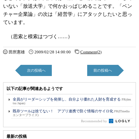
いない「放送大学」
で何かおっぱじめることです。「ベン
チャー企業論」の次は「経営学」にアタックしたいと思っ
ています。
（思索と模索はつづく……）
田所憲雄
2009/02/28 14:00:00
Comment(2)
次の投稿へ
前の投稿へ
以下の記事が関連あるようです
全員がリーダーシップを発揮し、自分より優れた人財を育成する
PR(den
tsu Japan)
既存ツールは捨てない！ アプリ連携で防ぐ情報のサイロ化
PR(ITmedia
エンタープライズ)
Recommended by
最新の投稿