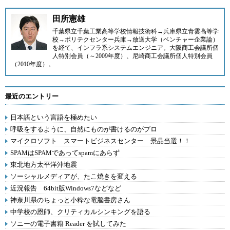
田所憲雄
千葉県立千葉工業高等学校情報技術科→兵庫県立青雲高等学
校→ポリテクセンター兵庫→放送大学（ベンチャー企業論）
を経て、インフラ系システムエンジニア。大阪商工会議所個
人特別会員（～2009年度）、尼崎商工会議所個人特別会員
（2010年度）。
最近のエントリー
日本語という言語を極めたい
呼吸をするように、自然にものが書けるのがプロ
マイクロソフト スマートビジネスセンター 景品当選！！
SPAMはSPAMであってspamにあらず
東北地方太平洋沖地震
ソーシャルメディアが、たこ焼きを変える
近況報告 64bit版Windows7などなど
神奈川県のちょっと小粋な電脳書房さん
中学校の恩師、クリティカルシンキングを語る
ソニーの電子書籍 Reader を試してみた