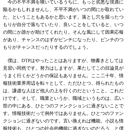
今の不平不満を嘆いているうちに、もっと劣悪な境遇に
陥るかもしれませんし、不平不満がいつの間にか取れてい
た、ということもあるかと思います。落とし穴を掘ったつ
もりが自分で落ちていたり、良いことをしていると、いつ
の間にか誰かが助けてくれたり。そんな風にして因果応報
があり、チャンスのはずがピンチになったり、ピンチのつ
もりがチャンスだったりするのでしょう。
僕は、DTPはやったことはありますが、物書きとしては
見習い同然です。努力はしますが、果たしてこの目論見が
うまく行くかどうかの保証もありません。ここ二十年、情
報技術業界周辺を転々として、ただひとつ、得られたもの
は、謙虚な人ほど他人の上を行くのだということ。これだ
けです。そして、職業というか、職域というものは、広い
世の中にある、ひとつのファンクションに過ぎないことで
す。情報技術だって例外ではありません。ひとつのファン
クションに過ぎないのです。言い換えれば機能。小説も情
報技術も、ひとつの社会的機能に過ぎないのだろう、と僕