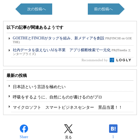
次の投稿へ
前の投稿へ
以下の記事が関連あるようです
GOETHEとFINCHIがタッグを組み、新メディアを創設
PR(FINCHI on GOE
THE)
社内データを扱えないAIを卒業 アプリ横断検索で一元化
PR(ITmedia エ
ンタープライズ)
Recommended by
最新の投稿
日本語という言語を極めたい
呼吸をするように、自然にものが書けるのがプロ
マイクロソフト スマートビジネスセンター 景品当選！！
Share
1
見る