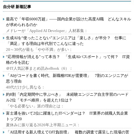
自分研 新着記事
最高で「年収6000万超」――国内企業が設けた高度AI職 どんなスキル
が求められるのか
メドレーが「Applied AI Developer」人材募集：
生成AIを“使ったことない”エンジニアは「楽しさ」が半分？ 仕事に
「満足」する理由は年代別でこんなに違った
20～30代が最も「やや不満」が多い：
“応用情報が消える”って本当？ 「生成AIパスポート」って何？ IT資
格の今を読む
＠IT人気記事まとめ読みeBook（6）：
「AIがコードを書く時代、新職種FDEが需要増」 7割のエンジニアが
思う理由
40代だけ少し異なる：
約8割「内定期間中に学ぶべき」 未経験エンジニア自主学習のハード
ル2位「モチベ維持」を超えた1位は？
「やる必要ない」派の理由とは：
富士通を抜いて2位に躍進したITベンダーは？ IT業界の就職人気企業
トップ20
夏休みに振り返る2026年上半期ニュース：
「AI活用する新人増えてOJT負担増」 複数の調査で露呈した現場の苦