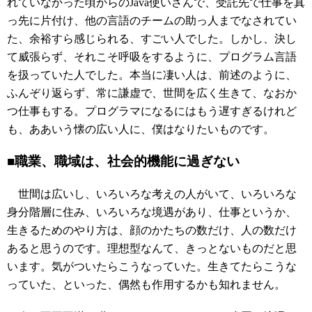
れていなかった頃からのJava使いさんで、受託先で仕事を真
っ先に片付け、他の言語のチームの助っ人までなされてい
た、余裕すら感じられる、すごい人でした。しかし、決し
て威張らず、それこそ呼吸をするように、プログラム言語
を扱っていた人でした。本当に凄い人は、前述のように、
ふんぞり返らず、常に謙虚で、世間を広く生きて、なおか
つ仕事もする。プログラマになるにはもう遅すぎるけれど
も、ああいう懐の広い人に、僕はなりたいものです。
■職業、職域は、社会的機能に過ぎない
世間は広いし、いろいろな考えの人がいて、いろいろな
身分階層に住み、いろいろな境遇があり、仕事というか、
生きるためのやり方は、顔のかたちの数だけ、人の数だけ
あると思うのです。理想型なんて、きっとないものだと思
います。気がついたらこうなっていた。生きてたらこうな
っていた、といった、偶然も作用するかも知れません。