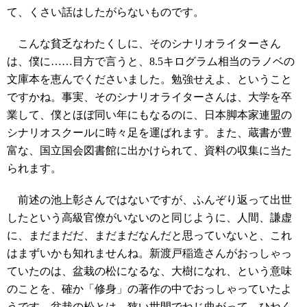
て、くさい話はしたがらないものです。
こんな貧乏なわたくしに、そのシナリオライターさん
は、僕に……目方で言うと、8.5キログラム相当のラノベの
文庫本を恵んでくださいました。勉強せえよ、ということ
ですかね。事実、そのシナリオライターさんは、大学を卒
業して、僕とほぼ同い年にもなるのに、日本脚本家連盟の
シナリオスクールに時々足を運ばれます。また、蔵書が豊
富な、国立国会図書館に出かけられて、資料の収集に当た
られます。
前述の池上彰さんではないですが、ふんぞり返って出世
したという高級官僚がいないのと同じように、人間、謙虚
に、まだまだだ、まだまだなんだと思っていないと、これ
はまずいかも知れませんね。新渡戸稲造さんがおっしゃっ
ていたのは、盆栽の松になるな、大樹になれ、という意味
のことを、確か「修身」の著作の中でおっしゃっていたよ
うです。盆栽の松とは、狭い世間でねじ曲がって、ひねく