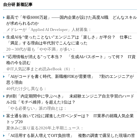
自分研 新着記事
最高で「年収6000万超」――国内企業が設けた高度AI職 どんなスキル
が求められるのか
メドレーが「Applied AI Developer」人材募集：
生成AIを“使ったことない”エンジニアは「楽しさ」が半分？ 仕事に
「満足」する理由は年代別でこんなに違った
20～30代が最も「やや不満」が多い：
“応用情報が消える”って本当？ 「生成AIパスポート」って何？ IT資
格の今を読む
＠IT人気記事まとめ読みeBook（6）：
「AIがコードを書く時代、新職種FDEが需要増」 7割のエンジニアが
思う理由
40代だけ少し異なる：
約8割「内定期間中に学ぶべき」 未経験エンジニア自主学習のハード
ル2位「モチベ維持」を超えた1位は？
「やる必要ない」派の理由とは：
富士通を抜いて2位に躍進したITベンダーは？ IT業界の就職人気企業
トップ20
夏休みに振り返る2026年上半期ニュース：
「AI活用する新人増えてOJT負担増」 複数の調査で露呈した現場の苦