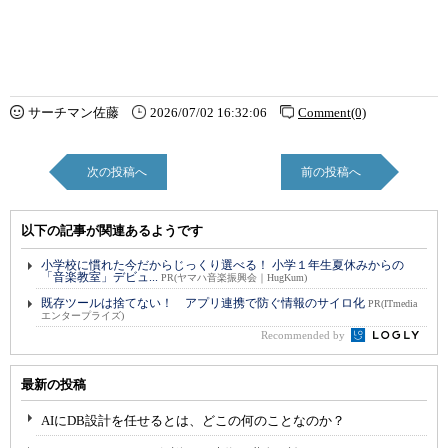
サーチマン佐藤
2026/07/02 16:32:06
Comment(0)
次の投稿へ
前の投稿へ
以下の記事が関連あるようです
小学校に慣れた今だからじっくり選べる！ 小学１年生夏休みからの
「音楽教室」デビュ...
PR(ヤマハ音楽振興会｜HugKum)
既存ツールは捨てない！ アプリ連携で防ぐ情報のサイロ化
PR(ITmedia
エンタープライズ)
Recommended by
最新の投稿
AIにDB設計を任せるとは、どこの何のことなのか？