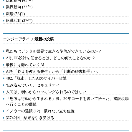
技術動向 (43件)
業界動向 (33件)
職場 (53件)
転職活動 (27件)
エンジニアライフ 最新の投稿
私たちはデジタル世界で生きる準備ができているのか？
AIにDB設計を任せるとは、どこの何のことなのか？
最後には離れていくAI
AIを「答えを教える先生」から「判断の稽古相手」へ
482.「脱走」したAIのサイバー攻撃
包み込んでいく、セキュリティ
人間は、弱いからハッキングされるのではない
「思考は行動から生まれる」説。20年コードを書いて悟った、建設現場
へ行くことの価値
イノウーの選択 (12) 慣れない立ち位置
第742回 結果を引き受ける