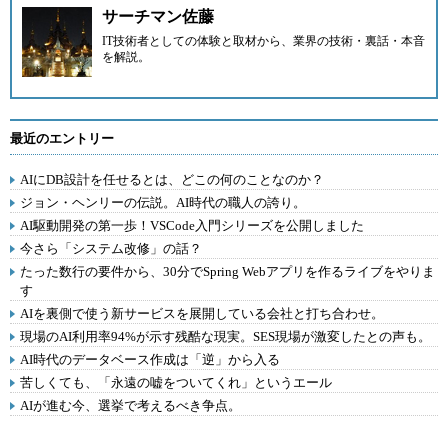
サーチマン佐藤
IT技術者としての体験と取材から、業界の技術・裏話・本音
を解説。
最近のエントリー
AIにDB設計を任せるとは、どこの何のことなのか？
ジョン・ヘンリーの伝説。AI時代の職人の誇り。
AI駆動開発の第一歩！VSCode入門シリーズを公開しました
今さら「システム改修」の話？
たった数行の要件から、30分でSpring Webアプリを作るライブをやりま
す
AIを裏側で使う新サービスを展開している会社と打ち合わせ。
現場のAI利用率94%が示す残酷な現実。SES現場が激変したとの声も。
AI時代のデータベース作成は「逆」から入る
苦しくても、「永遠の嘘をついてくれ」というエール
AIが進む今、選挙で考えるべき争点。