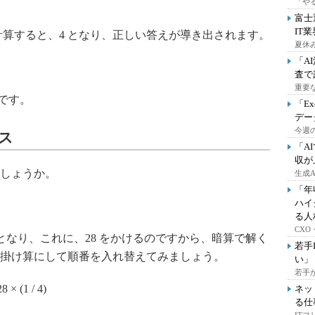
「や
富士
IT
) にして計算すると、4 となり、正しい答えが導き出されます。
夏休
「A
査で
重要
です。
「E
デー
今週の
ス
「A
収が
しょうか。
生成
「年
ハイ
る人
CX
25 となり、これに、28 をかけるのですから、暗算で解く
若手
掛け算にして順番を入れ替えてみましょう。
い」
若手
 × (1 / 4)
ネッ
る仕