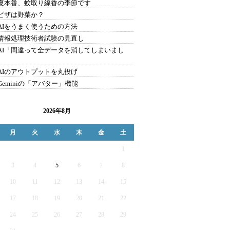
9.夏本番、蚊取り線香の季節です
8.ピザは野菜か？
7.AIをうまく使うための方法
6.情報処理技術者試験の見直し
5.AI「間違って全データを消してしまいまし
4.AIのアウトプットを丸投げ
.Geminiの「アバター」機能
2026年8月
月
火
水
木
金
土
1
3
4
5
6
7
8
10
11
12
13
14
15
17
18
19
20
21
22
24
25
26
27
28
29