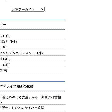
31
リー
 (1件)
設計 (1件)
 (1件)
ピタリズムハラスメント (1件)
 (3件)
on (1件)
(1件)
ニアライフ 最新の投稿
を「答えを教える先生」から「判断の稽古相
へ
2.「脱走」したAIのサイバー攻撃