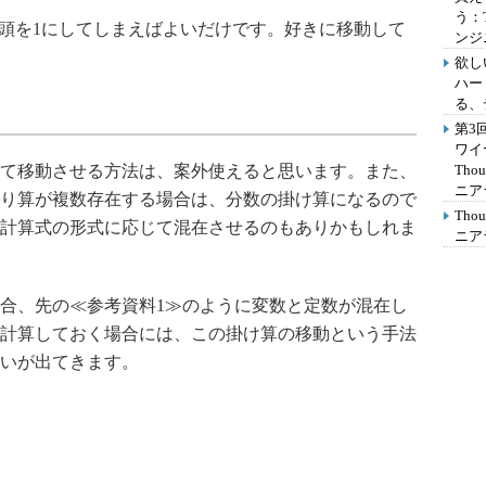
う：
考えて、先頭を1にしてしまえばよいだけです。好きに移動して
ンジ
欲し
ハー
る、
第3
ワイ
て移動させる方法は、案外使えると思います。また、
Th
ニア
り算が複数存在する場合は、分数の掛け算になるので
Th
計算式の形式に応じて混在させるのもありかもしれま
ニア
合、先の≪参考資料1≫のように変数と定数が混在し
計算しておく場合には、この掛け算の移動という手法
いが出てきます。