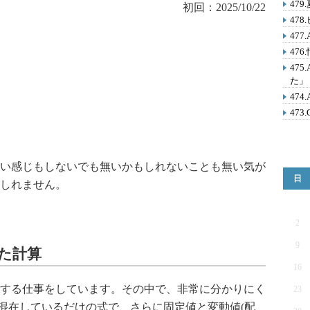
47
初回：2025/10/22
47
47
47
47
た」
47
473
い感じもしないでも無いかもしれないことも無い気が
日
しれません。
2
9
した計算
16
する仕事をしています。その中で、非常に分かりにく
23
が混在しているだけの式で、さらに固定値と変動値(配