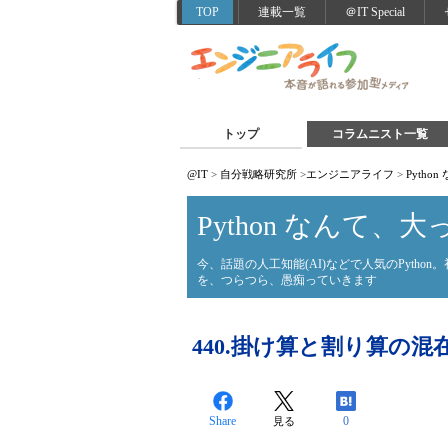
TOP
連載一覧
＠IT Special
トップ
コラムニスト一覧
@IT
>
自分戦略研究所
>
エンジニアライフ
>
Pyth
Python なんて、
今、話題の人工知能(AI)などで人気のPyth
を、つらつら、愚痴っていきます
440.掛け算と割り算の混
Share
0
見る