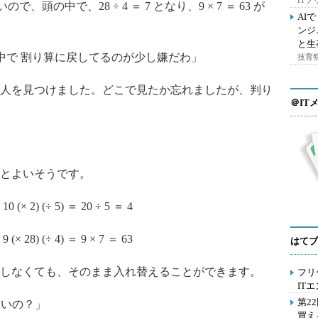
IT
ので、頭の中で、28 ÷ 4 ＝ 7 となり、9 × 7 ＝ 63 が
AI
ンジ
と生
中で 割り算に戻してるのが少し嫌だわ」
技育祭
人を見つけました。どこで見たか忘れましたが、判り
＠IT
」
とよいそうです。
0 (× 2) (÷ 5) ＝ 20 ÷ 5 ＝ 4
 (× 28) (÷ 4) ＝ 9 × 7 ＝ 63
はてブ
しなくても、そのまま入れ替えることができます。
フリ
IT
第2
きないの？」
買え