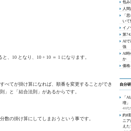
包み
人間
「思
いて
イノ
第7
AI
強
AI
、10 となり、10 ÷ 10 ＝ 1 になります。
か
価格
すべてが掛け算になれば、順番を変更することができ
自分研
則」と「結合法則」があるからです。
「A
増」
40
約8
分数の掛け算にしてしまおうという事です。
ニア
えた