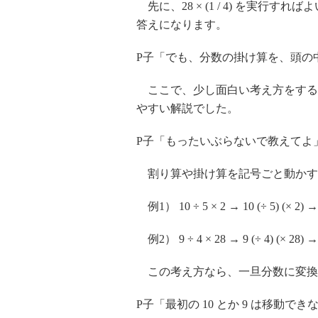
先に、28 × (1 / 4) を実行すればよい
答えになります。
P子「でも、分数の掛け算を、頭の
ここで、少し面白い考え方をする
やすい解説でした。
P子「もったいぶらないで教えてよ
割り算や掛け算を記号ごと動かす
例1） 10 ÷ 5 × 2 → 10 (÷ 5) (× 2) → 1
例2） 9 ÷ 4 × 28 → 9 (÷ 4) (× 28) → 9
この考え方なら、一旦分数に変換
P子「最初の 10 とか 9 は移動で