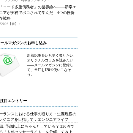
フリーランスの平均単価ランキング：
で「コード多重債務者」の世界線へ――新卒エ
ニアが実務でボコされて学んだ、4つの挫折
存戦略
2026【春】：
メールマガジンのお申し込み
新着記事をいち早く知りたい、
オリジナルコラムを読みたい
――メールマガジンに登録し
て、＠ITを120％使いこなそ
う。
注目エントリー
ーランスにおける仕事の断り方：生涯現役の
エンジニアを目指して：エンジニアライフ
2回: 予想以上にちゃんとしている？ 330円で
る「人感センサーライト」を分解してみよ