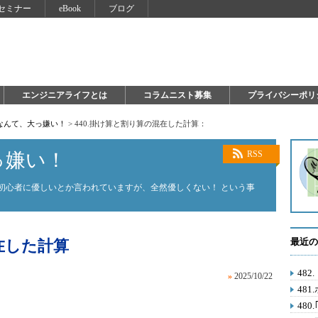
セミナー
eBook
ブログ
エンジニアライフとは
コラムニスト募集
プライバシーポリ
on なんて、大っ嫌い！
>
440.掛け算と割り算の混在した計算：
大っ嫌い！
RSS
on。初心者に優しいとか言われていますが、全然優しくない！ という事
最近の
在した計算
48
»
2025/10/22
481
48