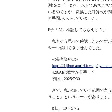
列)をコピー＆ペーストであちこち
いるのですが、変換した計算式が間
と手間がかかっていました。
P子「AIに検証してもらえば？」
私もそう思って確認したのですが
今一つ信用できませんでした。
≪参考資料1≫
https://el.jibun.atmarkit.co.jp/python
428.AIは数学が苦手！？
初回：2025/7/30
さて、私が知っている範囲で言う
うこと』というルールがあります。
例1） 10 ÷ 5 × 2