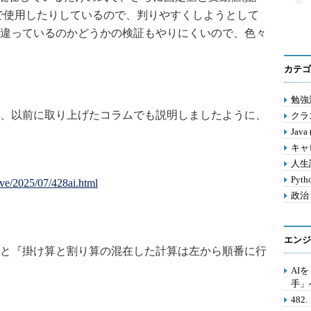
30
で使用したりしているので、判りやすくしようとして
違っているのかどうかの検証もやりにくいので、色々
カテゴ
勉強法
、以前に取り上げたコラムでも説明しましたように、
クラス
Java
キャ
人生訓
Pyth
love/2025/07/428ai.html
政治 
エンジ
と『掛け算と割り算の混在した計算は左から順番に行
AI
手」
48