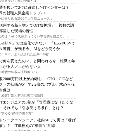
る必要ない」派の理由とは：
通を抜いて2位に躍進したITベンダーは？
業界の就職人気企業トップ20
みに振り返る2026年上半期ニュース：
I活用する新人増えてOJT負担増」 複数の調
露呈した現場の苦悩
なのは「AIに代替されにくい本質的な自走力」：
xcel好き」では進化できない、「Excel/CSVで
タ連携」が残る今、AIをどう使うか
「＠IT」よく読まれた記事“10選”：
Iで何を変えたの？」と問われる今、転職で年
上がる人／上がらない人
AI時代の年収向上戦略（3）：
収2000万円以上が約6割」 CTO、CIOなど
クラス転職が5年で2.2倍のバブル、求められ
材像は
O・経営幹部人材の転職市場動向：
ITエンジニアの5割が「管理職になりたくな
 それでも「引き受ける条件」とは？
が求める“納得の働き方”：
トワークエンジニア、社内SEって実は「稼げ
事」？ IT職種別の“単価”に明暗