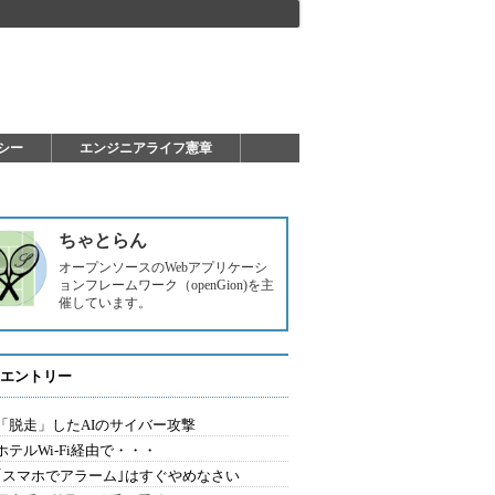
シー
エンジニアライフ憲章
ちゃとらん
オープンソースのWebアプリケーシ
ョンフレームワーク（openGion)を主
催しています。
エントリー
2.「脱走」したAIのサイバー攻撃
.ホテルWi-Fi経由で・・・
0.｢スマホでアラーム｣はすぐやめなさい