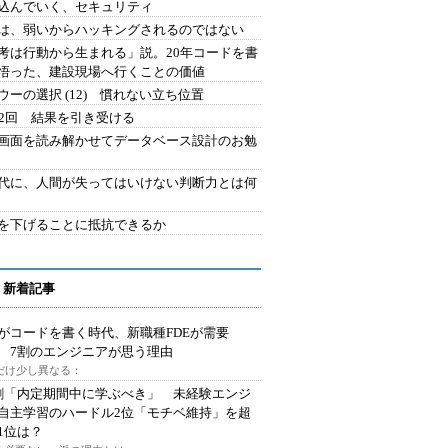
込んでいく、セキュリティ
は、弱いからハッキングされるのではない
考は行動から生まれる」説。20年コードを書
悟った、建設現場へ行くことの価値
ウーの選択 (12) 慣れない立ち位置
42回 結果を引き受ける
で画面を読み解かせてデータベース設計のお勉
時代に、人間が失ってはいけない判断力とは何
を下げることに抵抗できるか
 新着記事
Iがコードを書く時代、新職種FDEが需要
 7割のエンジニアが思う理由
代だけ少し異なる：
割「内定期間中に学ぶべき」 未経験エンジ
自主学習のハードル2位「モチベ維持」を超
1位は？