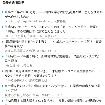
自分研 新着記事
最高で「年収6000万超」――国内企業が設けた高度AI職 どんなスキル
が求められるのか
メドレーが「Applied AI Developer」人材募集：
生成AIを“使ったことない”エンジニアは「楽しさ」が半分？ 仕事に
「満足」する理由は年代別でこんなに違った
20～30代が最も「やや不満」が多い：
“応用情報が消える”って本当？ 「生成AIパスポート」って何？ IT資
格の今を読む
＠IT人気記事まとめ読みeBook（6）：
「AIがコードを書く時代、新職種FDEが需要増」 7割のエンジニアが
思う理由
40代だけ少し異なる：
約8割「内定期間中に学ぶべき」 未経験エンジニア自主学習のハード
ル2位「モチベ維持」を超えた1位は？
「やる必要ない」派の理由とは：
富士通を抜いて2位に躍進したITベンダーは？ IT業界の就職人気企業
トップ20
夏休みに振り返る2026年上半期ニュース：
「AI活用する新人増えてOJT負担増」 複数の調査で露呈した現場の苦