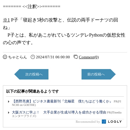
======= <<注釈>>=======
※1
P子「寝起き5秒の攻撃と、伝説の両手ドーナツの回
ね」
P子とは、私があこがれているツンデレPythonの仮想女性
の心の声です。
ちゃとらん
2024/07/31 06:00:00
Comment(0)
次の投稿へ
前の投稿へ
以下の記事が関連あるようです
【西野亮廣】ビジネス書最新刊『北極星 僕たちはどう働くか』
PR(FI
NCHI on GOETHE)
大阪ガスに学ぶ！ 大手企業が生成AI導入を成功させる理由
PR(ITmedia
エンタープライズ)
Recommended by