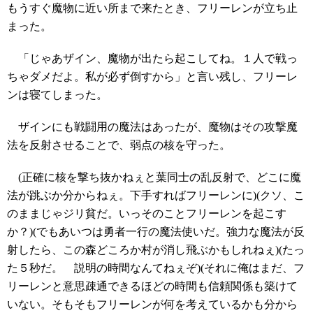
もうすぐ魔物に近い所まで来たとき、フリーレンが立ち止
まった。
「じゃあザイン、魔物が出たら起こしてね。１人で戦っ
ちゃダメだよ。私が必ず倒すから」と言い残し、フリーレ
ンは寝てしまった。
ザインにも戦闘用の魔法はあったが、魔物はその攻撃魔
法を反射させることで、弱点の核を守った。
(正確に核を撃ち抜かねぇと葉同士の乱反射で、どこに魔
法が跳ぶか分からねぇ。下手すればフリーレンに)(クソ、こ
のままじゃジリ貧だ。いっそのことフリーレンを起こす
か？)(でもあいつは勇者一行の魔法使いだ。強力な魔法が反
射したら、この森どころか村が消し飛ぶかもしれねぇ)(たっ
た５秒だ。 説明の時間なんてねぇぞ)(それに俺はまだ、フ
リーレンと意思疎通できるほどの時間も信頼関係も築けて
いない。そもそもフリーレンが何を考えているかも分から