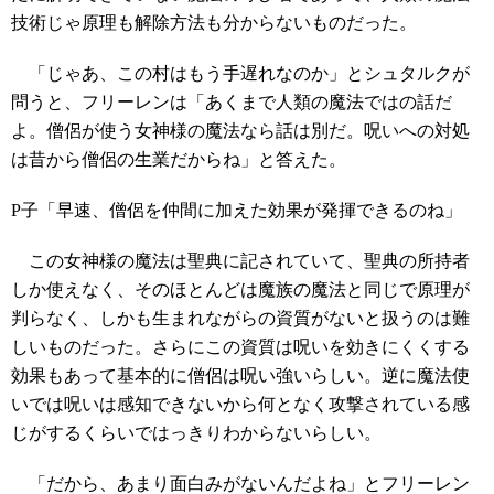
技術じゃ原理も解除方法も分からないものだった。
「じゃあ、この村はもう手遅れなのか」とシュタルクが
問うと、フリーレンは「あくまで人類の魔法ではの話だ
よ。僧侶が使う女神様の魔法なら話は別だ。呪いへの対処
は昔から僧侶の生業だからね」と答えた。
P子「早速、僧侶を仲間に加えた効果が発揮できるのね」
この女神様の魔法は聖典に記されていて、聖典の所持者
しか使えなく、そのほとんどは魔族の魔法と同じで原理が
判らなく、しかも生まれながらの資質がないと扱うのは難
しいものだった。さらにこの資質は呪いを効きにくくする
効果もあって基本的に僧侶は呪い強いらしい。逆に魔法使
いでは呪いは感知できないから何となく攻撃されている感
じがするくらいではっきりわからないらしい。
「だから、あまり面白みがないんだよね」とフリーレン