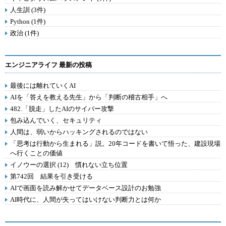
人生訓 (3件)
Python (1件)
政治 (1件)
エンジニアライフ 最新の投稿
最後には離れていくAI
AIを「答えを教える先生」から「判断の稽古相手」へ
482.「脱走」したAIのサイバー攻撃
包み込んでいく、セキュリティ
人間は、弱いからハッキングされるのではない
「思考は行動から生まれる」説。20年コードを書いて悟った、建設現場
へ行くことの価値
イノウーの選択 (12) 慣れない立ち位置
第742回 結果を引き受ける
AIで画面を読み解かせてデータベース設計のお勉強
AI時代に、人間が失ってはいけない判断力とは何か