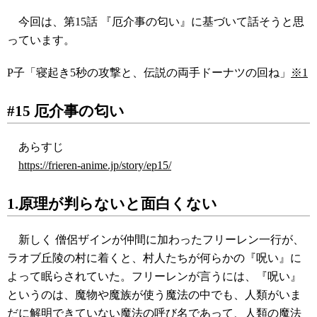
今回は、第15話 『厄介事の匂い』に基づいて話そうと思
っています。
P子「寝起き5秒の攻撃と、伝説の両手ドーナツの回ね」
※1
#15 厄介事の匂い
あらすじ
https://frieren-anime.jp/story/ep15/
1.原理が判らないと面白くない
新しく 僧侶ザインが仲間に加わったフリーレン一行が、
ラオブ丘陵の村に着くと、村人たちが何らかの『呪い』に
よって眠らされていた。フリーレンが言うには、『呪い』
というのは、魔物や魔族が使う魔法の中でも、人類がいま
だに解明できていない魔法の呼び名であって、人類の魔法