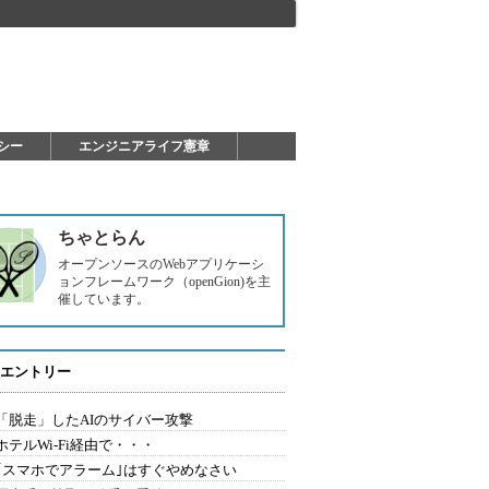
シー
エンジニアライフ憲章
ちゃとらん
オープンソースのWebアプリケーシ
ョンフレームワーク（openGion)を主
催しています。
エントリー
2.「脱走」したAIのサイバー攻撃
.ホテルWi-Fi経由で・・・
0.｢スマホでアラーム｣はすぐやめなさい