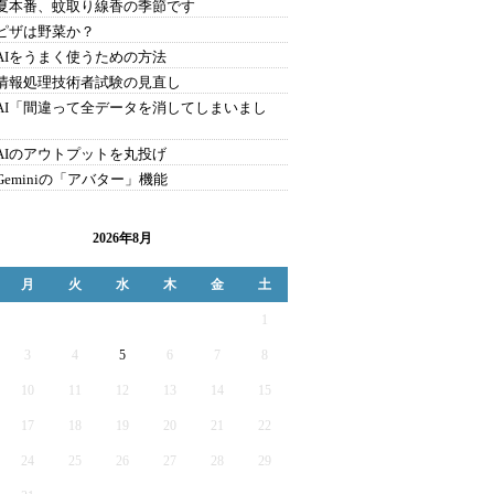
9.夏本番、蚊取り線香の季節です
8.ピザは野菜か？
7.AIをうまく使うための方法
6.情報処理技術者試験の見直し
5.AI「間違って全データを消してしまいまし
4.AIのアウトプットを丸投げ
.Geminiの「アバター」機能
2026年8月
月
火
水
木
金
土
1
3
4
5
6
7
8
10
11
12
13
14
15
17
18
19
20
21
22
24
25
26
27
28
29