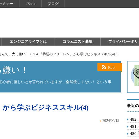
セミナー
eBook
ブログ
エンジニアライフとは
コラムニスト募集
プライバシーポリ
on なんて、大っ嫌い！
>
364.『葬送のフリーレン』から学ぶビジネススキル(4)：
大っ嫌い！
RSS
on。初心者に優しいとか言われていますが、全然優しくない！ という事
最近の
』から学ぶビジネススキル(4)
48
»
2024/05/15
481
48