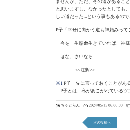
ませんが、ただ、その道があること
と思いますし、なかったとしても、
しい道だった...という事もあるの
P子「幸せに向かう道も神頼みって
今を一生懸命生きていれば、神様
ほな、さいなら
======= <<注釈>>=======
※1
P子「先に言っておくことがあ
P子とは、私があこがれているツンデ
ちゃとらん
2024/05/15 06:00:00
次の投稿へ