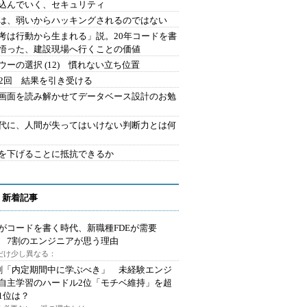
込んでいく、セキュリティ
は、弱いからハッキングされるのではない
考は行動から生まれる」説。20年コードを書
悟った、建設現場へ行くことの価値
ウーの選択 (12) 慣れない立ち位置
42回 結果を引き受ける
で画面を読み解かせてデータベース設計のお勉
時代に、人間が失ってはいけない判断力とは何
を下げることに抵抗できるか
 新着記事
Iがコードを書く時代、新職種FDEが需要
 7割のエンジニアが思う理由
代だけ少し異なる：
割「内定期間中に学ぶべき」 未経験エンジ
自主学習のハードル2位「モチベ維持」を超
1位は？