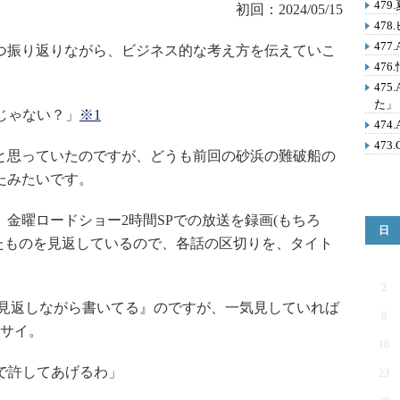
47
初回：2024/05/15
47
47
つ振り返りながら、ビジネス的な考え方を伝えていこ
47
47
た」
じゃない？」
※1
47
473
と思っていたのですが、どうも前回の砂浜の難破船の
たみたいです。
金曜ロードショー2時間SPでの放送を録画(もちろ
日
たものを見返しているので、各話の区切りを、タイト
2
見返しながら書いてる』のですが、一気見していれば
9
サイ。
16
で許してあげるわ」
23