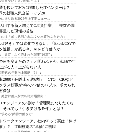
る必要ない」派の理由とは：
通を抜いて2位に躍進したITベンダーは？
業界の就職人気企業トップ20
みに振り返る2026年上半期ニュース：
I活用する新人増えてOJT負担増」 複数の調
露呈した現場の苦悩
なのは「AIに代替されにくい本質的な自走力」：
xcel好き」では進化できない、「Excel/CSVで
タ連携」が残る今、AIをどう使うか
「＠IT」よく読まれた記事“10選”：
Iで何を変えたの？」と問われる今、転職で年
上がる人／上がらない人
AI時代の年収向上戦略（3）：
収2000万円以上が約6割」 CTO、CIOなど
クラス転職が5年で2.2倍のバブル、求められ
材像は
O・経営幹部人材の転職市場動向：
ITエンジニアの5割が「管理職になりたくな
 それでも「引き受ける条件」とは？
が求める“納得の働き方”：
トワークエンジニア、社内SEって実は「稼げ
事」？ IT職種別の“単価”に明暗