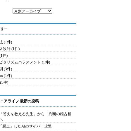
31
リー
 (1件)
設計 (1件)
 (1件)
ピタリズムハラスメント (1件)
 (3件)
on (1件)
(1件)
ニアライフ 最新の投稿
を「答えを教える先生」から「判断の稽古相
へ
2.「脱走」したAIのサイバー攻撃