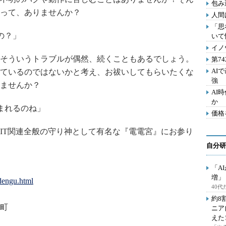
包み
って、ありませんか？
人間
「思
の？」
いて
イノ
そういうトラブルが偶然、続くこともあるでしょう。
第7
AI
ているのではないかと考え、お祓いしてもらいたくな
強
ませんか？
AI
か
まれるのね」
価格
T関連全般の守り神として有名な『電電宮』にお参り
自分研
「A
増」
dengu.html
40
約8
町
ニア
えた