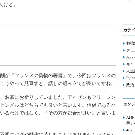
30
んけど。
カテゴ
勉強法
クラス
Java
キャ
人生訓
酬が『フランメの偽物の著書』で、今回はフランメの
Pyth
こうやって見直すと、話しの組み立てが良いですね。
政治 
、お墓にお祈りしていました。アイゼンもフリーレン
エンジ
ヒンメルはどちらでも良いと言います。僧侶であるハ
いるわけではなく、『その方が都合が良い』と言いま
AI
手」
48
不明のバグや動作に苦しむことはありませんか？そん