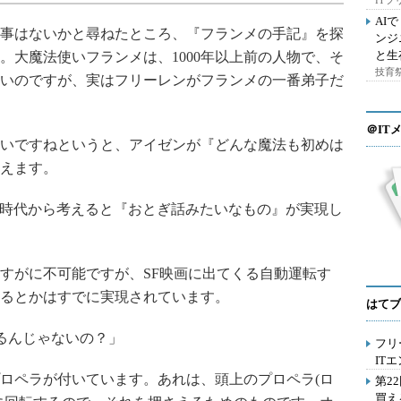
IT
AI
事はないかと尋ねたところ、『フランメの手記』を探
ンジ
と生
。大魔法使いフランメは、1000年以上前の人物で、そ
技育祭
いのですが、実はフリーレンがフランメの一番弟子だ
＠IT
いですねというと、アイゼンが『どんな魔法も初めは
えます。
時代から考えると『おとぎ話みたいなもの』が実現し
すがに不可能ですが、SF映画に出てくる自動運転す
るとかはすでに実現されています。
はてブ
るんじゃないの？」
フリ
IT
ロペラが付いています。あれは、頭上のプロペラ(ロ
第2
買え