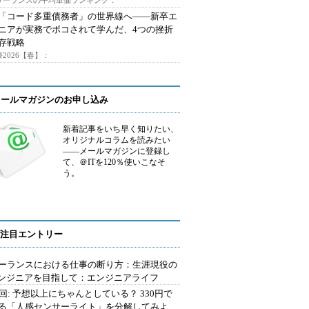
フリーランスの平均単価ランキング：
で「コード多重債務者」の世界線へ――新卒エ
ニアが実務でボコされて学んだ、4つの挫折
存戦略
2026【春】：
メールマガジンのお申し込み
新着記事をいち早く知りたい、
オリジナルコラムを読みたい
――メールマガジンに登録し
て、＠ITを120％使いこなそ
う。
注目エントリー
ーランスにおける仕事の断り方：生涯現役の
エンジニアを目指して：エンジニアライフ
2回: 予想以上にちゃんとしている？ 330円で
る「人感センサーライト」を分解してみよ