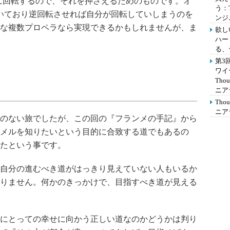
に回転するので、それを押さえるためのものです。オ
う：
いており逆回転させれば自分が回転していしまうのを
ンジ
な複数プロペラなら実現できるかもしれませんが、ま
欲し
ハー
る、
第3
ワイ
Th
ニア
Th
ニア
のない旅でしたが、この回の『フランメの手記』から
メルを知りたいという目的に合致する道でもあるの
たという事です。
自分の進むべき道がはっきり見えていない人もいるか
りません。何かのきっかけで、目指すべき道が見える
にとっての幸せに向かう正しい道なのかどうかは判り