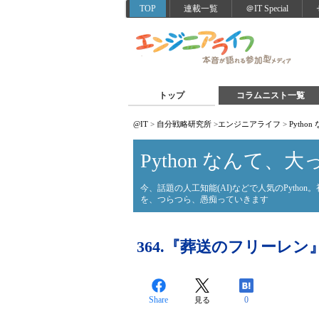
TOP
連載一覧
＠IT Special
トップ
コラムニスト一覧
@IT
>
自分戦略研究所
>
エンジニアライフ
>
Pyth
Python なんて、
今、話題の人工知能(AI)などで人気のPyth
を、つらつら、愚痴っていきます
364.『葬送のフリーレン
Share
0
見る