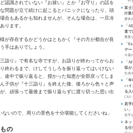
「や
ど認識されていない『お祓い』とか『お守り』の話を
富士
な問題が立て続けに起こるとパニックになったり、頭
IT
場合もあるかも知れませんが、そんな場合は、一旦冷
夏休
あります。
「A
査で
重要
様が存在するかどうかはともかく『その方が都合が良
「E
う手はありでしょう。
デー
今週の
三詣り』で有名な寺ですが、お詣りが終わってからお
「A
収が
り終わるまで、けしてうしろを振り返ってはいけない
生成
、途中で振り返ると、授かった知恵が全部戻ってしま
「年
ん子供が『十三詣り』を終えた後、後ろから色々と声
ハイ
が、頑張って最後まで振り返らずに渡り切った思い出
る人
CX
若手
い」
いないので、周りの景色を十分堪能してくださいね」
若手
ネッ
る仕
なもの