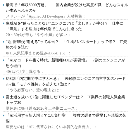
最高で「年収6000万超」――国内企業が設けた高度AI職 どんなスキル
が求められるのか
メドレーが「Applied AI Developer」人材募集：
生成AIを“使ったことない”エンジニアは「楽しさ」が半分？ 仕事に
「満足」する理由は年代別でこんなに違った
20～30代が最も「やや不満」が多い：
“応用情報が消える”って本当？ 「生成AIパスポート」って何？ IT資
格の今を読む
＠IT人気記事まとめ読みeBook（6）：
「AIがコードを書く時代、新職種FDEが需要増」 7割のエンジニアが
思う理由
40代だけ少し異なる：
約8割「内定期間中に学ぶべき」 未経験エンジニア自主学習のハード
ル2位「モチベ維持」を超えた1位は？
「やる必要ない」派の理由とは：
富士通を抜いて2位に躍進したITベンダーは？ IT業界の就職人気企業
トップ20
夏休みに振り返る2026年上半期ニュース：
「AI活用する新人増えてOJT負担増」 複数の調査で露呈した現場の苦
悩
重要なのは「AIに代替されにくい本質的な自走力」：