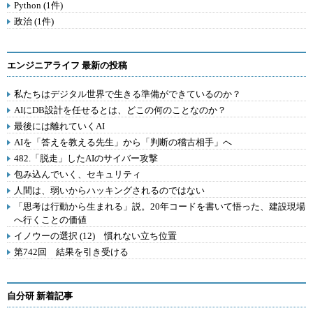
Python (1件)
政治 (1件)
エンジニアライフ 最新の投稿
私たちはデジタル世界で生きる準備ができているのか？
AIにDB設計を任せるとは、どこの何のことなのか？
最後には離れていくAI
AIを「答えを教える先生」から「判断の稽古相手」へ
482.「脱走」したAIのサイバー攻撃
包み込んでいく、セキュリティ
人間は、弱いからハッキングされるのではない
「思考は行動から生まれる」説。20年コードを書いて悟った、建設現場
へ行くことの価値
イノウーの選択 (12) 慣れない立ち位置
第742回 結果を引き受ける
自分研 新着記事