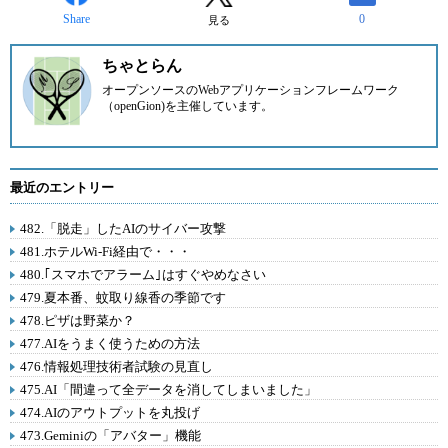
Share
0
見る
ちゃとらん
オープンソースのWebアプリケーションフレームワーク
（openGion)を主催しています。
最近のエントリー
482.「脱走」したAIのサイバー攻撃
481.ホテルWi-Fi経由で・・・
480.｢スマホでアラーム｣はすぐやめなさい
479.夏本番、蚊取り線香の季節です
478.ピザは野菜か？
477.AIをうまく使うための方法
476.情報処理技術者試験の見直し
475.AI「間違って全データを消してしまいました」
474.AIのアウトプットを丸投げ
473.Geminiの「アバター」機能