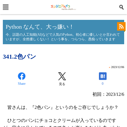
Python なんて、大っ嫌い！
今、話題の人工知能(AI)などで人気のPython。初心者に優しいとか言われて
いますが、全然優しくない！ という事を、つらつら、愚痴っていきます
341.2色パン
»
2023/12/06
Share
0
見る
初回：2023/12/6
皆さんは、『2色パン』というのをご存じでしょうか？
ひとつのパンにチョコとクリームが入っているのです