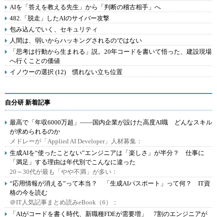
AIを「答えを教える先生」から「判断の稽古相手」へ
482.「脱走」したAIのサイバー攻撃
包み込んでいく、セキュリティ
人間は、弱いからハッキングされるのではない
「思考は行動から生まれる」説。20年コードを書いて悟った、建設現場
へ行くことの価値
イノウーの選択 (12) 慣れない立ち位置
自分研 新着記事
最高で「年収6000万超」――国内企業が設けた高度AI職 どんなスキル
が求められるのか
メドレーが「Applied AI Developer」人材募集：
生成AIを“使ったことない”エンジニアは「楽しさ」が半分？ 仕事に
「満足」する理由は年代別でこんなに違った
20～30代が最も「やや不満」が多い：
“応用情報が消える”って本当？ 「生成AIパスポート」って何？ IT資
格の今を読む
＠IT人気記事まとめ読みeBook（6）：
「AIがコードを書く時代、新職種FDEが需要増」 7割のエンジニアが