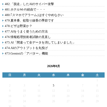
482.「脱走」したAIのサイバー攻撃
481.ホテルWi-Fi経由で・・・
480.｢スマホでアラーム｣はすぐやめなさい
479.夏本番、蚊取り線香の季節です
478.ピザは野菜か？
477.AIをうまく使うための方法
476.情報処理技術者試験の見直し
475.AI「間違って全データを消してしまいました」
474.AIのアウトプットを丸投げ
473.Geminiの「アバター」機能
2026年8月
日
月
火
水
木
金
土
1
2
3
4
5
6
7
8
9
10
11
12
13
14
15
16
17
18
19
20
21
22
23
24
25
26
27
28
29
30
31