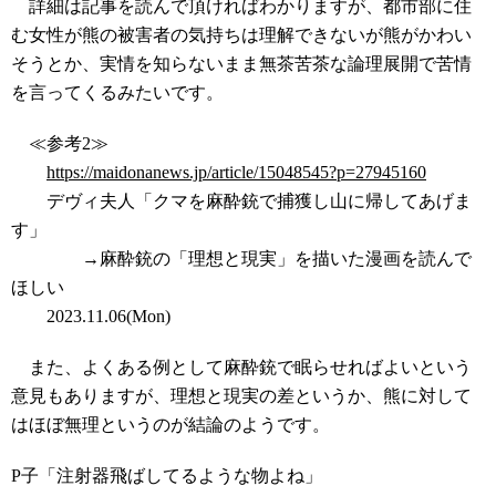
詳細は記事を読んで頂ければわかりますが、都市部に住
む女性が熊の被害者の気持ちは理解できないが熊がかわい
そうとか、実情を知らないまま無茶苦茶な論理展開で苦情
を言ってくるみたいです。
≪参考2≫
https://maidonanews.jp/article/15048545?p=27945160
デヴィ夫人「クマを麻酔銃で捕獲し山に帰してあげま
す」
→麻酔銃の「理想と現実」を描いた漫画を読んで
ほしい
2023.11.06(Mon)
また、よくある例として麻酔銃で眠らせればよいという
意見もありますが、理想と現実の差というか、熊に対して
はほぼ無理というのが結論のようです。
P子「注射器飛ばしてるような物よね」