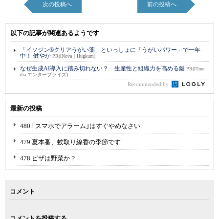
次の投稿へ
前の投稿へ
以下の記事が関連あるようです
「イソジン®クリアうがい薬」といっしょに「うがいパワー」で一年
中！ 健やか
PR(iNova｜Hugkum)
なぜ生成AI導入に踏み切れない？ 生産性と組織力を高める鍵
PR(ITme
dia エンタープライズ)
Recommended by
最新の投稿
480.｢スマホでアラーム｣はすぐやめなさい
479.夏本番、蚊取り線香の季節です
478.ピザは野菜か？
コメント
コメントを投稿する