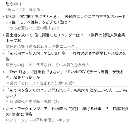
思う理由
40代だけ少し異なる：
約8割「内定期間中に学ぶべき」 未経験エンジニア自主学習のハード
ル2位「モチベ維持」を超えた1位は？
「やる必要ない」派の理由とは：
富士通を抜いて2位に躍進したITベンダーは？ IT業界の就職人気企業
トップ20
夏休みに振り返る2026年上半期ニュース：
「AI活用する新人増えてOJT負担増」 複数の調査で露呈した現場の苦
悩
重要なのは「AIに代替されにくい本質的な自走力」：
「Excel好き」では進化できない、「Excel/CSVでデータ連携」が残る
今、AIをどう使うか
今週の「＠IT」よく読まれた記事“10選”：
「AIで何を変えたの？」と問われる今、転職で年収が上がる人／上がら
ない人
生成AI時代の年収向上戦略（3）：
ネットワークエンジニア、社内SEって実は「稼げる仕事」？ IT職種別
の“単価”に明暗
ITフリーランスの平均単価ランキング：