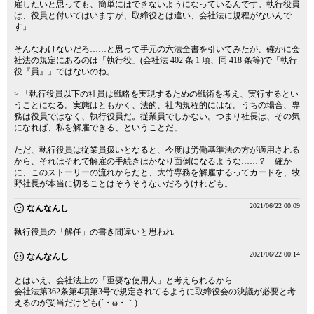
雇したいと思っても、簡単にはできないようになっているんです。執行役員
は、役員と付いてはいますが、取締役とは違い、会社法に規程がないんで
す」
そんなわけないだろ……と思って手元の六法全書を引いてみたが、確かに会
社法の規定にあるのは「執行役」(会社法 402 条 1 項、同 418 条等)で「執行
役『員』」ではないのね。
> 「執行役員以下の社員は戦略を実現するための戦術を考え、実行するとい
うことになる。実態はともかく、法的、社内規程的にはな。うちの場合、専
務は役員ではなく、執行役員だ。従業員でしかない。つまり社長は、その気
になれば、私を解雇できる、ということだ」
ただ、執行役員は従業員扱いとなると、今度は労働基準法の方が適用される
から、それはそれで解雇の手続きはかなり面倒になるような……？ 確か
に、このストーリーの流れからだと、大竹専務を解雇するってカードを、牧
野社長が本当に切ることはそうそうないだろうけれども。
2021/06/22 00:09
なんなんし
執行役員の「解任」の書き間違いと思われ
2021/06/22 00:14
なんなんし
とはいえ、会社法上の「重要な使用人」と考えられるから
会社法第362条第4項第3号で規定されてるように取締役会の決議が必要と考
えるのが妥当だけども(´・ω・｀)