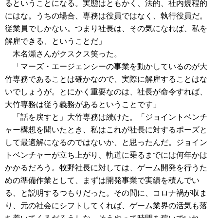
るということになる。実態はともかく、法的、社内規程的
にはな。うちの場合、専務は役員ではなく、執行役員だ。
従業員でしかない。つまり社長は、その気になれば、私を
解雇できる、ということだ」
木名瀬さんがクスクス笑った。
「マーズ・エージェンシーの事業を動かしているのが大
竹専務であることは確かなので、実際に解雇することはな
いでしょうが。とにかく重要なのは、社長が命令すれば、
大竹専務は従う義務があるということです」
「話を戻すと」大竹専務は続けた。「ジョイントベンチ
ャー構想を聞いたとき、私はこれが社長に対するポーズと
して最適解になるのではないか、と思ったんだ。ジョイン
トベンチャーが立ち上がり、軌道に乗るまでには何年かは
かかるだろう。牧野社長に対しては、ゲーム開発を行うた
めの準備作業として、まずは開発事業で実績を積んでい
る、と説明するつもりだった。その間に、コロナ禍が収ま
り、元の社会にシフトしてくれば、ゲーム業界の活気も落