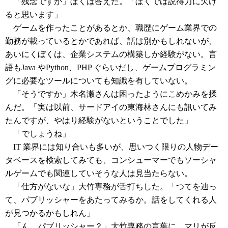
「残念ですが」ぼくは答えた。「ぼくでは説得力に欠け
ると思います」
ゲームを作ったことがあるとか、職歴にゲーム業界での
勤務が載っているとかであれば、話は別かもしれないが、
あいにくぼくは、企業システムの構築しか経験がない。言
語もJava やPython、PHP ぐらいだし、ゲームプログラミン
グに必要なツールについても知識を有していない。
「そうですか」木名瀬さんは困ったようにこめかみを揉
んだ。「実は以前、サードアイの東海林さんにも訊いてみ
たんですが、やはり経験がないということでした」
「でしょうね」
IT 業界には知り合いも多いが、思いつく限りの人物デー
タベースを検索してみても、コンシューマーでもソーシャ
ルゲームでも関連していそうな人は見当たらない。
「仕方がないな」大竹専務が舌打ちした。「つてを辿っ
て、パブリッシャーをあたってみるか。話をしてくれる人
が見つかるかもしれん」
「ん、パブリッシャー？」大竹専務の言葉に、マリが反