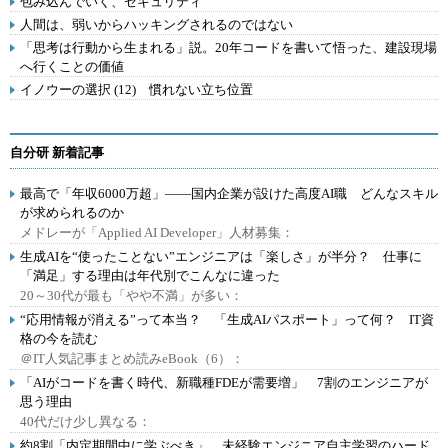
包み込んでいく、セキュリティ
人間は、弱いからハッキングされるのではない
「思考は行動から生まれる」説。20年コードを書いて悟った、建設現場
へ行くことの価値
イノウーの選択 (12) 慣れない立ち位置
自分研 新着記事
最高で「年収6000万超」――国内企業が設けた高度AI職 どんなスキル
が求められるのか
メドレーが「Applied AI Developer」人材募集：
生成AIを“使ったことない”エンジニアは「楽しさ」が半分？ 仕事に
「満足」する理由は年代別でこんなに違った
20～30代が最も「やや不満」が多い：
“応用情報が消える”って本当？ 「生成AIパスポート」って何？ IT資
格の今を読む
＠IT人気記事まとめ読みeBook（6）：
「AIがコードを書く時代、新職種FDEが需要増」 7割のエンジニアが
思う理由
40代だけ少し異なる：
約8割「内定期間中に学ぶべき」 未経験エンジニア自主学習のハード