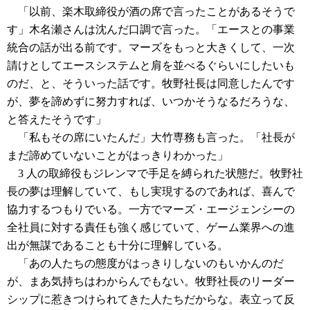
「以前、楽木取締役が酒の席で言ったことがあるそうで
す」木名瀬さんは沈んだ口調で言った。「エースとの事業
統合の話が出る前です。マーズをもっと大きくして、一次
請けとしてエースシステムと肩を並べるぐらいにしたいも
のだ、と、そういった話です。牧野社長は同意したんです
が、夢を諦めずに努力すれば、いつかそうなるだろうな、
と答えたそうです」
「私もその席にいたんだ」大竹専務も言った。「社長が
まだ諦めていないことがはっきりわかった」
3 人の取締役もジレンマで手足を縛られた状態だ。牧野社
長の夢は理解していて、もし実現するのであれば、喜んで
協力するつもりでいる。一方でマーズ・エージェンシーの
全社員に対する責任も強く感じていて、ゲーム業界への進
出が無謀であることも十分に理解している。
「あの人たちの態度がはっきりしないのもいかんのだ
が、まあ気持ちはわからんでもない。牧野社長のリーダー
シップに惹きつけられてきた人たちだからな。表立って反