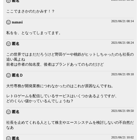
匿名
ここでまさかのたかみす！？
2021/06/21 08:14
nanasi
私をを、となってしまってます。
2021/06/21 08:24
匿名
この世界ではまだだろうけど野田ゲーや桃鉄がヒットしちゃったのも社長の
追い風よね
前者は作者の知名度、後者はブランドあってのものだけど
2021/06/21 09:18
匿名Ｄ
大竹専務が開発業務につれなかったのはこれが原因なんですね。
レトロゲームを配信しているサービスはいくつかあるようですが、
どのくらい儲かっているんでしょうね？
2021/06/21 09:50
匿名
社長を止めてくれる人として株主やエースシステムを検討しないの不自然だ
なあ
2021/06/21 10:02
匿名