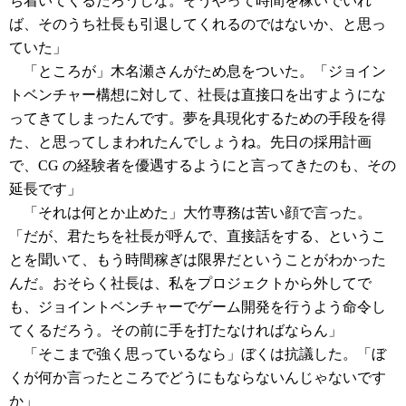
ち着いてくるだろうしな。そうやって時間を稼いでいれ
ば、そのうち社長も引退してくれるのではないか、と思っ
ていた」
「ところが」木名瀬さんがため息をついた。「ジョイン
トベンチャー構想に対して、社長は直接口を出すようにな
ってきてしまったんです。夢を具現化するための手段を得
た、と思ってしまわれたんでしょうね。先日の採用計画
で、CG の経験者を優遇するようにと言ってきたのも、その
延長です」
「それは何とか止めた」大竹専務は苦い顔で言った。
「だが、君たちを社長が呼んで、直接話をする、というこ
とを聞いて、もう時間稼ぎは限界だということがわかった
んだ。おそらく社長は、私をプロジェクトから外してで
も、ジョイントベンチャーでゲーム開発を行うよう命令し
てくるだろう。その前に手を打たなければならん」
「そこまで強く思っているなら」ぼくは抗議した。「ぼ
くが何か言ったところでどうにもならないんじゃないです
か」