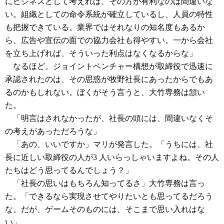
にビジネスとして考えれば、その方が有利なのは間違いな
い。組織としての命令系統が確立しているし、人員の特性
も把握できている。業界ではそれなりの知名度もあるか
ら、広告や宣伝の面での協力会社も得やすい。一から会社
を立ち上げれば、そういった利点はなくなるからな」
なるほど。ジョイントベンチャー構想が取締役で迅速に
承認されたのは、その思惑が牧野社長にあったからでもあ
るのかもしれない。ぼくがそう言うと、大竹専務は頷い
た。
「明言はされなかったが、社長の頭には、間違いなくそ
の考えがあっただろうな」
「あの、いいですか」マリが発言した。「うちには、社
長に近しい取締役の人が3 人いらっしゃいますよね。その人
たちはどう思ってるんでしょう？」
「社長の思いはもちろん知ってるさ」大竹専務は言っ
た。「できるなら実現させてやりたいとも思ってるだろう
な。だが、ゲームそのものには、そこまで思い入れはな
い」