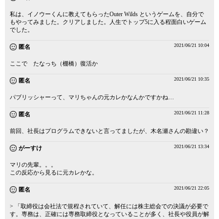
私は、イノウーくんに教えてもらったOuter Wilds というゲームを、自分で
もやってみました。クリアしました。人生でトップ5に入る程面白いゲーム
でした。
2021/06/21 10:04
匿名
ここで たなっち（棚橋）復活か
2021/06/21 10:35
匿名
パブリッシャーって、マリちゃんの元カレかなんかですかね…
2021/06/21 11:28
匿名
前回、社長はプログラムできないと言ってましたが、木名瀬さんの勘違い？
2021/06/21 13:34
がーすけ
マリの先輩。。。
この反応から見るに元カレかな。
2021/06/21 22:05
匿名
> 「取締役は会社法で規程されていて、解任には株主総会での決議が必要で
す。専務は、正確には専務取締役となっていることが多く、社長や役員が解