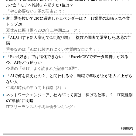
ル2位「モチベ維持」を超えた1位は？
「やる必要ない」派の理由とは：
富士通を抜いて2位に躍進したITベンダーは？ IT業界の就職人気企業
トップ20
夏休みに振り返る2026年上半期ニュース：
「AI活用する新人増えてOJT負担増」 複数の調査で露呈した現場の苦
悩
重要なのは「AIに代替されにくい本質的な自走力」：
「Excel好き」では進化できない、「Excel/CSVでデータ連携」が残る
今、AIをどう使うか
今週の「＠IT」よく読まれた記事“10選”：
「AIで何を変えたの？」と問われる今、転職で年収が上がる人／上がら
ない人
生成AI時代の年収向上戦略（3）：
ネットワークエンジニア、社内SEって実は「稼げる仕事」？ IT職種別
の“単価”に明暗
ITフリーランスの平均単価ランキング：
利用規約