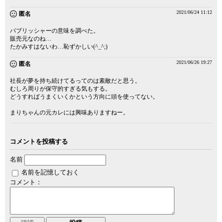
2021/06/24 11:12
匿名
パブリッシャーの意味を調べた。
販売元なのね…
たかみすはないわ…恥ずかしい(^_^;)
2021/06/26 19:27
匿名
社長が夢を持ち続けてるってのは素敵だと思う。
むしろ周りが保守的すぎる気もする。
どうすればうまくいくかという方向に頭を使ってない。
まりちゃんの元カレには興味ありますねー。
コメントを投稿する
名前
名前を記憶しておく
コメント：