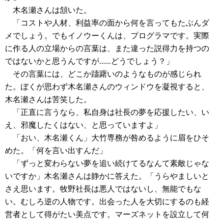
木名瀬さんは頷いた。
「コストや人材、利益率の面から何を言ってもたぶんダ
メでしょう。でもイノウーくんは、プログラマです。実際
に作る人の立場からの言葉は、また違った説得力を持つの
ではないかと思うんですが......どうでしょう？」
その言葉には、どこか躊躇いのようなものが感じられ
た。ぼくが思わず木名瀬さんのウィンドウを凝視すると、
木名瀬さんは苦笑した。
「正直に言うなら、私自身は社長の夢を応援したい、い
え、邪魔したくはない、と思っていますよ」
「おい、木名瀬くん」大竹専務が咎めるように眉をひそ
めた。「何を言い出すんだ」
「ずっと変わらない夢を追い続けてるなんて素敵じゃな
いですか」木名瀬さんは静かに答えた。「うらやましいと
さえ思います。牧野社長は悪人ではないし、無能でもな
い。むしろ逆の人物です。出会った人を大切にするのも経
営者として得がたい美点です。マーズネットを設立して何