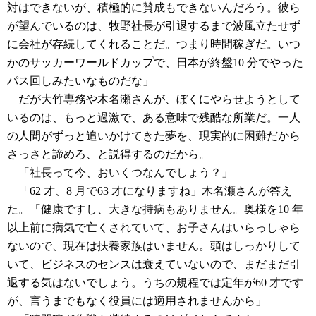
対はできないが、積極的に賛成もできないんだろう。彼ら
が望んでいるのは、牧野社長が引退するまで波風立たせず
に会社が存続してくれることだ。つまり時間稼ぎだ。いつ
かのサッカーワールドカップで、日本が終盤10 分でやった
パス回しみたいなものだな」
だが大竹専務や木名瀬さんが、ぼくにやらせようとして
いるのは、もっと過激で、ある意味で残酷な所業だ。一人
の人間がずっと追いかけてきた夢を、現実的に困難だから
さっさと諦めろ、と説得するのだから。
「社長って今、おいくつなんでしょう？」
「62 才、8 月で63 才になりますね」木名瀬さんが答え
た。「健康ですし、大きな持病もありません。奥様を10 年
以上前に病気で亡くされていて、お子さんはいらっしゃら
ないので、現在は扶養家族はいません。頭はしっかりして
いて、ビジネスのセンスは衰えていないので、まだまだ引
退する気はないでしょう。うちの規程では定年が60 才です
が、言うまでもなく役員には適用されませんから」