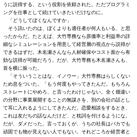
うに説得する、という役割を依頼された。ただプログラミ
ングを仕事として続けていきたいだけなのに。
「どうしてぼくなんですか」
そう訊いたのは、ぼくよりも適任者が何人もいる、と思
ったからだ。たとえば、大竹専務なら原価率と利益率の詳
細なシミュレーションを用意して経営層の視点から説得が
できるはずだ。木名瀬さんなら人材確保やコスト面から有
効な説得が可能だろう。だが、大竹専務も木名瀬さんも、
首を横に振った。
「そういうことはな、イノウー」大竹専務はらしくない
ため息をついた。「もう何度もやってきたんだ。もちろん
ストレートにやめろ、と言ったわけじゃない。全く畑違い
の分野に事業展開することの無謀さを、別の会社の話とし
て耳に入れるようにしてきたんだ。恋愛相談をするとき、
これは友だちの話なんだけど、と枕詞を付けるようにな。
だが、ダメだった。言っておくが、うちの社長はバカでも
頑固でも物が見えない人でもない。それどころか経営者と