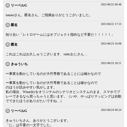
2021/06/22 00:48
リーベルG
nanasiさん、匿名さん、ご指摘ありがとうございました。
2021/06/22 17:13
匿名
知り合い「レトロゲームにはオブジェクト指向など不要だ！！！！！」
2021/06/23 10:08
匿名
これはこれはお久しゅうございます、staticおじさん…
2021/06/23 18:11
きゅういち
〜事業を動かしているのが大竹専務であることには確かなので
↓
〜事業を動かしているのが大竹専務であることは確かなので
のほうが読みやすい気がします。
私の場合、Wizardryをオリジナルのシナリオとシステムのまま、スマホでプ
レーできるなら買っちゃうと思います。（いや、やっぱりマッピングは自動
でできたほうがありがたいですね…）
2021/06/24 00:24
リーベルG
きゅういちさん、ありがとうございます。
「に」は不要の一文字でした。