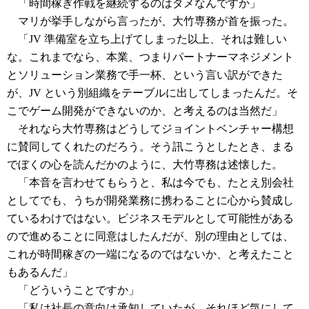
「時間稼ぎ作戦を継続するのはダメなんですか」
マリが挙手しながら言ったが、大竹専務が首を振った。
「JV 準備室を立ち上げてしまった以上、それは難しい
な。これまでなら、本業、つまりパートナーマネジメント
とソリューション業務で手一杯、という言い訳ができた
が、JV という別組織をテーブルに出してしまったんだ。そ
こでゲーム開発ができないのか、と考えるのは当然だ」
それなら大竹専務はどうしてジョイントベンチャー構想
に賛同してくれたのだろう。そう訊こうとしたとき、まる
でぼくの心を読んだかのように、大竹専務は述懐した。
「本音を言わせてもらうと、私は今でも、たとえ別会社
としてでも、うちが開発業務に携わることに心から賛成し
ているわけではない。ビジネスモデルとして可能性がある
ので進めることに同意はしたんだが、別の理由としては、
これが時間稼ぎの一端になるのではないか、と考えたこと
もあるんだ」
「どういうことですか」
「私は社長の意向は承知していたが、それほど気にして