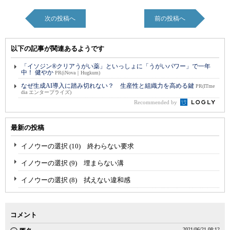
次の投稿へ
前の投稿へ
以下の記事が関連あるようです
「イソジン®クリアうがい薬」といっしょに「うがいパワー」で一年
中！ 健やか
PR(iNova｜Hugkum)
なぜ生成AI導入に踏み切れない？ 生産性と組織力を高める鍵
PR(ITme
dia エンタープライズ)
Recommended by
最新の投稿
イノウーの選択 (10) 終わらない要求
イノウーの選択 (9) 埋まらない溝
イノウーの選択 (8) 拭えない違和感
コメント
2021/06/21 08:12