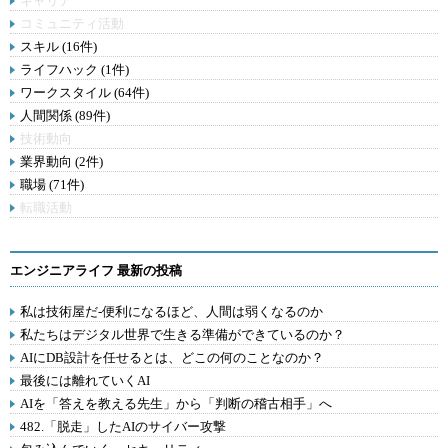
キャリア
コミュニティ活動
スキル (16件)
ライフハック (1件)
ワークスタイル (64件)
人間関係 (89件)
技術動向
業界動向 (2件)
職場 (71件)
転職活動
エンジニアライフ 最新の投稿
私は技術屋だ-便利になるほど、人間は弱くなるのか
私たちはデジタル世界で生きる準備ができているのか？
AIにDB設計を任せるとは、どこの何のことなのか？
最後には離れていくAI
AIを「答えを教える先生」から「判断の稽古相手」へ
482.「脱走」したAIのサイバー攻撃