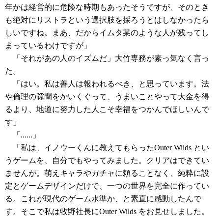
年かは経営的に危険な時期もあったそうですが、そのとき
も絶対にリストラという選択肢を採ろうとはしなかったら
しいですね。まあ、だからイムタ某のような人が残ってし
まっているわけですが」
「それがあの人のイズムだ」大竹専務が素っ気なく言っ
た。
「はい。私は善人は報われるべき、と思っています。法
や倫理の隙間をかいくぐって、うまいことやって大金を得
るより、地道に努力した人こそ幸福をつかんでほしいんで
す」
「......」
「私は、イノウーくんに教えてもらったOuter Wilds とい
うゲームを、自分でもやってみました。クリアはできてい
ませんが。萌えキャラやガチャに頼ることなく、純粋に設
定とゲームデザインだけで、一つの世界を完全に作ってい
る。これが現代のゲーム水準か、と素直に感動したんで
す。そこで私は牧野社長にOuter Wilds をお見せしました。