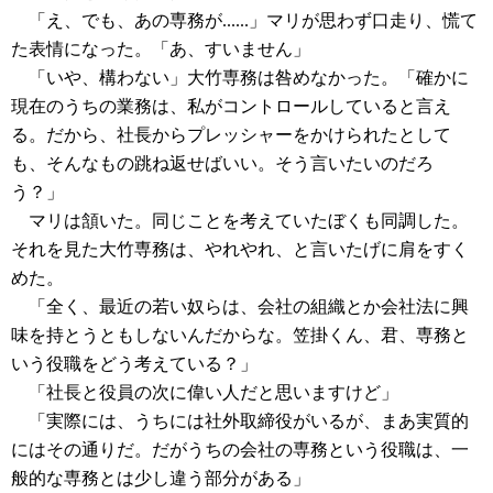
「え、でも、あの専務が......」マリが思わず口走り、慌て
た表情になった。「あ、すいません」
「いや、構わない」大竹専務は咎めなかった。「確かに
現在のうちの業務は、私がコントロールしていると言え
る。だから、社長からプレッシャーをかけられたとして
も、そんなもの跳ね返せばいい。そう言いたいのだろ
う？」
マリは頷いた。同じことを考えていたぼくも同調した。
それを見た大竹専務は、やれやれ、と言いたげに肩をすく
めた。
「全く、最近の若い奴らは、会社の組織とか会社法に興
味を持とうともしないんだからな。笠掛くん、君、専務と
いう役職をどう考えている？」
「社長と役員の次に偉い人だと思いますけど」
「実際には、うちには社外取締役がいるが、まあ実質的
にはその通りだ。だがうちの会社の専務という役職は、一
般的な専務とは少し違う部分がある」