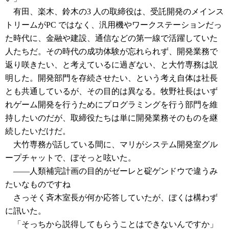
有田、楽木、鈴木の3 人の取締役は、受託開発のメインス
トリームがPC ではなく、汎用機やワークステーションだっ
た時代に、金融や建設、通信などの第一線で活躍していた
人たちだ。その時代の成功体験が忘れられず、開発業務で
返り咲きたい、と考えているに過ぎない、と大竹専務は説
明した。開発部門を存続させたい、という考え自体は社長
とも共通しているが、その目的は異なる。牧野社長はいず
れゲーム開発を行うためにプログラミングを行う部門を維
持したいのだが、取締役たちは単に開発業務そのものを継
続したいだけだ。
大竹専務が話している間に、マリがシステム開発室グル
ープチャットで、ぼそっと呟いた。
――人類補完計画の目的がゼーレと碇ゲンドウで違うみ
たいなものですね
さっそく斉木室長が何か応答していたが、ぼくは構わず
に訊いた。
「そっちから説得してもらうことはできないんですか」