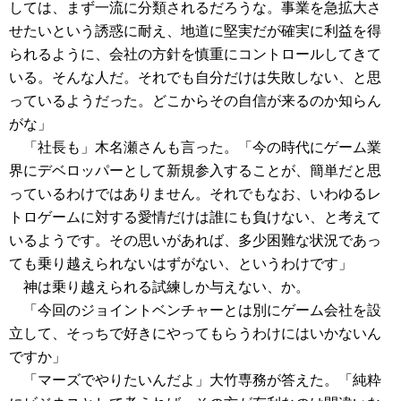
しては、まず一流に分類されるだろうな。事業を急拡大さ
せたいという誘惑に耐え、地道に堅実だが確実に利益を得
られるように、会社の方針を慎重にコントロールしてきて
いる。そんな人だ。それでも自分だけは失敗しない、と思
っているようだった。どこからその自信が来るのか知らん
がな」
「社長も」木名瀬さんも言った。「今の時代にゲーム業
界にデベロッパーとして新規参入することが、簡単だと思
っているわけではありません。それでもなお、いわゆるレ
トロゲームに対する愛情だけは誰にも負けない、と考えて
いるようです。その思いがあれば、多少困難な状況であっ
ても乗り越えられないはずがない、というわけです」
神は乗り越えられる試練しか与えない、か。
「今回のジョイントベンチャーとは別にゲーム会社を設
立して、そっちで好きにやってもらうわけにはいかないん
ですか」
「マーズでやりたいんだよ」大竹専務が答えた。「純粋