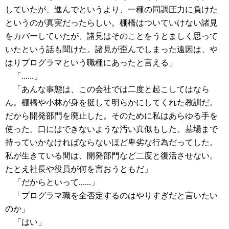
していたが、進んでというより、一種の同調圧力に負けた
というのが真実だったらしい。棚橋はついていけない諸見
をカバーしていたが、諸見はそのことをうとましく思って
いたという話も聞けた。諸見が歪んでしまった遠因は、や
はりプログラマという職種にあったと言える」
「......」
「あんな事態は、この会社では二度と起こしてはなら
ん。棚橋や小林が身を挺して明らかにしてくれた教訓だ。
だから開発部門を廃止した。そのために私はあらゆる手を
使った。口にはできないような汚い真似もした。墓場まで
持っていかなければならないほど卑劣な行為だってした。
私が生きている間は、開発部門など二度と復活させない。
たとえ社長や役員が何を言おうともだ」
「だからといって......」
「プログラマ職を全否定するのはやりすぎだと言いたい
のか」
「はい」