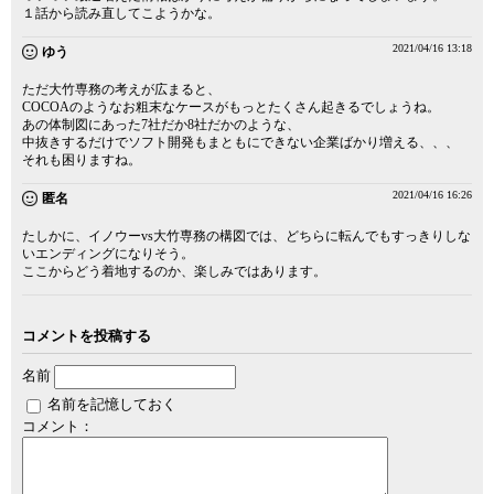
１話から読み直してこようかな。
2021/04/16 13:18
ゆう
ただ大竹専務の考えが広まると、
COCOAのようなお粗末なケースがもっとたくさん起きるでしょうね。
あの体制図にあった7社だか8社だかのような、
中抜きするだけでソフト開発もまともにできない企業ばかり増える、、、
それも困りますね。
2021/04/16 16:26
匿名
たしかに、イノウーvs大竹専務の構図では、どちらに転んでもすっきりしな
いエンディングになりそう。
ここからどう着地するのか、楽しみではあります。
コメントを投稿する
名前
名前を記憶しておく
コメント：