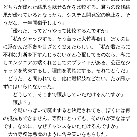
どちらが優れた結果を残せるかを比較する。君らの改修結
果が優れているとなったら、システム開発室の廃止を、そ
うだな、一年間猶予しよう」
「優れた、ってどうやって比較するんですか」
「私がジャッジする」そう言った大竹専務は、ぼくの目
に浮かんだ不審を目ざとく捉えたらしい。「私が君たちに
不利な判断を下すんじゃないかと心配してるのなら、私に
もエンジニアの端くれとしてのプライドがある。公正なジ
ャッジを約束するし、理由を明確にする。それでどうだ」
どうだ、と問われても、他に選択肢などない。だが訊か
ずにはいられなかった。
「どうして、そこまで譲歩していただけるんですか」
「譲歩？」
「今期いっぱいで廃止すると決定されても、ぼくには何
の抵抗もできません。専務にとっても、その方が楽なはず
です。なのに、なぜチャンスをいただけるんですか」
大竹専務は悪魔のように含み笑いをもらした。