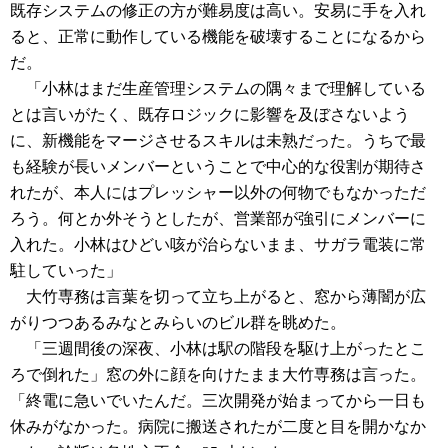
既存システムの修正の方が難易度は高い。安易に手を入れ
ると、正常に動作している機能を破壊することになるから
だ。
「小林はまだ生産管理システムの隅々まで理解している
とは言いがたく、既存ロジックに影響を及ぼさないよう
に、新機能をマージさせるスキルは未熟だった。うちで最
も経験が長いメンバーということで中心的な役割が期待さ
れたが、本人にはプレッシャー以外の何物でもなかっただ
ろう。何とか外そうとしたが、営業部が強引にメンバーに
入れた。小林はひどい咳が治らないまま、サガラ電装に常
駐していった」
大竹専務は言葉を切って立ち上がると、窓から薄闇が広
がりつつあるみなとみらいのビル群を眺めた。
「三週間後の深夜、小林は駅の階段を駆け上がったとこ
ろで倒れた」窓の外に顔を向けたまま大竹専務は言った。
「終電に急いでいたんだ。三次開発が始まってから一日も
休みがなかった。病院に搬送されたが二度と目を開かなか