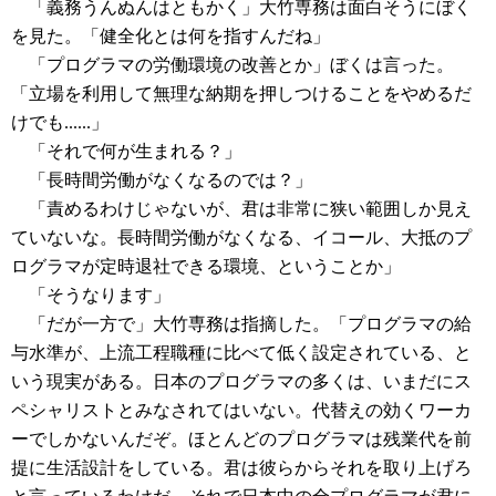
「義務うんぬんはともかく」大竹専務は面白そうにぼく
を見た。「健全化とは何を指すんだね」
「プログラマの労働環境の改善とか」ぼくは言った。
「立場を利用して無理な納期を押しつけることをやめるだ
けでも......」
「それで何が生まれる？」
「長時間労働がなくなるのでは？」
「責めるわけじゃないが、君は非常に狭い範囲しか見え
ていないな。長時間労働がなくなる、イコール、大抵のプ
ログラマが定時退社できる環境、ということか」
「そうなります」
「だが一方で」大竹専務は指摘した。「プログラマの給
与水準が、上流工程職種に比べて低く設定されている、と
いう現実がある。日本のプログラマの多くは、いまだにス
ペシャリストとみなされてはいない。代替えの効くワーカ
ーでしかないんだぞ。ほとんどのプログラマは残業代を前
提に生活設計をしている。君は彼らからそれを取り上げろ