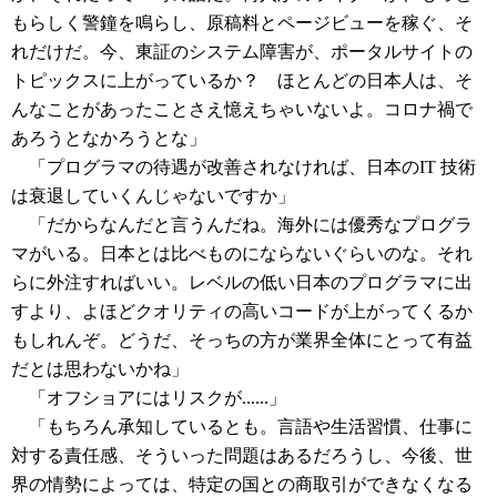
もらしく警鐘を鳴らし、原稿料とページビューを稼ぐ、そ
れだけだ。今、東証のシステム障害が、ポータルサイトの
トピックスに上がっているか？ ほとんどの日本人は、そ
んなことがあったことさえ憶えちゃいないよ。コロナ禍で
あろうとなかろうとな」
「プログラマの待遇が改善されなければ、日本のIT 技術
は衰退していくんじゃないですか」
「だからなんだと言うんだね。海外には優秀なプログラ
マがいる。日本とは比べものにならないぐらいのな。それ
らに外注すればいい。レベルの低い日本のプログラマに出
すより、よほどクオリティの高いコードが上がってくるか
もしれんぞ。どうだ、そっちの方が業界全体にとって有益
だとは思わないかね」
「オフショアにはリスクが......」
「もちろん承知しているとも。言語や生活習慣、仕事に
対する責任感、そういった問題はあるだろうし、今後、世
界の情勢によっては、特定の国との商取引ができなくなる