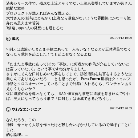
過去シリーズ作で、残念な上流とそうでない上流も登場していますが皆さん
結構な激務
プロジェクトが燃えればみんな燃える…
大竹さんの(給与はともかく)上流なら激務がないような雰囲気はかなーり詭
弁にも思えます苦笑
3倍速い赤い人の発想にも通じるな
2021/04/12 19:00
匿名
> 例えば遺族がたまたま事故にあって一人もいなくなるとか五体満足でなく
なったら裁判を起こしたくても起こせなくなるよね
「たまたま事故にあって(その「事故」に何者かの作為が介在していないと
は言っていない)」という事ですね分かりました。
さすがにそんな口封じめいた事をしてまで、訴訟活動を妨害をするような企
業なんてありえないだろ……とも思ったが、 Press Enter■ 世界はクトゥルフ
神話とクロスオーバーしていることまで計算に入れるなら、ワンチャンあり
えなくもないか？
仮に遺族の命を奪わなくても、 SAN 値直葬な事態に遺族を巻き込んでやれ
ば、廃人になってもらう形で「口封じ」は達成できるだろうし。
2021/04/12 20:09
やわなエンジニア
なんだろう、この
神様「せっかく人類を作ったけど殺し合いばかりしているので滅ぼすことに
した」
的な論理……