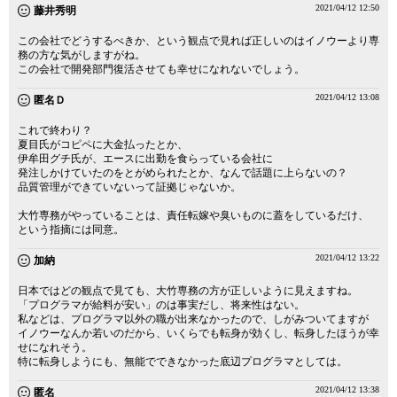
2021/04/12 12:50
藤井秀明
この会社でどうするべきか、という観点で見れば正しいのはイノウーより専
務の方な気がしますがね。
この会社で開発部門復活させても幸せになれないでしょう。
2021/04/12 13:08
匿名Ｄ
これで終わり？
夏目氏がコピペに大金払ったとか、
伊牟田グチ氏が、エースに出勤を食らっている会社に
発注しかけていたのをとがめられたとか、なんで話題に上らないの？
品質管理ができていないって証拠じゃないか。
大竹専務がやっていることは、責任転嫁や臭いものに蓋をしているだけ、
という指摘には同意。
2021/04/12 13:22
加納
日本ではどの観点で見ても、大竹専務の方が正しいように見えますね。
「プログラマが給料が安い」のは事実だし、将来性はない。
私などは、プログラマ以外の職が出来なかったので、しがみついてますが
イノウーなんか若いのだから、いくらでも転身が効くし、転身したほうが幸
せになれそう。
特に転身しようにも、無能でできなかった底辺プログラマとしては。
2021/04/12 13:38
匿名