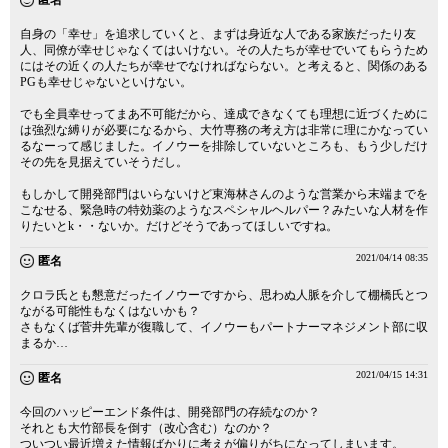
匿名
自身の「幸せ」を追求していくと、まずは身近な人である家族だったり友
人、同僚が幸せじゃなくてはいけない。その人たちが幸せでいてもらうため
にはその近くの人たちが幸せでなければならない。と考えると、関係のある
PGも幸せじゃないといけない。
でも全員幸せってまあ不可能だから、達成できなくても理想に近づくために
は強烈な縛りが必要になるから、大竹専務の考え方は非常に理にかなってい
るなーって感じました。イノウーを排除していないところも、もう少しだけ
その先を見据えていそうだし。
もしかして開発部門はいらないけど東海林さんのような営業から末端までを
こなせる、緊急時の特効薬のようなスペシャルヘルパー？みたいな人材を作
りたいとk・・ないか。だけどそうであってほしいですね。
2021/04/14 08:35
匿名
クロラ氏とも懇意だったイノウーですから、思わぬ人脈を介して棚橋氏とつ
ながる可能性もなくはないかも？
さもなくば菅井先輩が復職して、イノウーもパートナーマネジメント部に収
まるか…
2021/04/15 14:31
匿名
今回のハッピーエンド条件は、開発部門の存続なのか？
それとも大竹部長を倒す（改心含む）なのか？
ついつい最近増えた情報ばかりに考えが偏りがちになってしまいます。