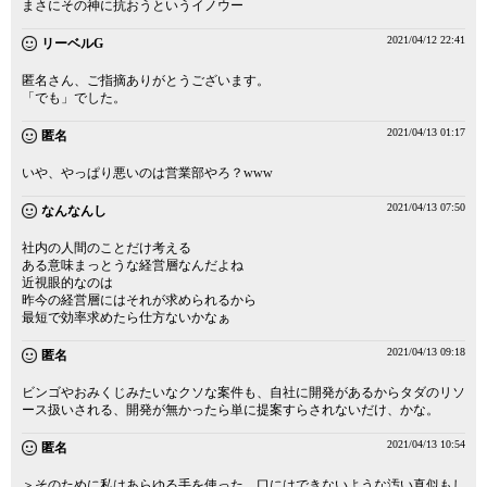
まさにその神に抗おうというイノウー
2021/04/12 22:41
リーベルG
匿名さん、ご指摘ありがとうございます。
「でも」でした。
2021/04/13 01:17
匿名
いや、やっぱり悪いのは営業部やろ？www
2021/04/13 07:50
なんなんし
社内の人間のことだけ考える
ある意味まっとうな経営層なんだよね
近視眼的なのは
昨今の経営層にはそれが求められるから
最短で効率求めたら仕方ないかなぁ
2021/04/13 09:18
匿名
ビンゴやおみくじみたいなクソな案件も、自社に開発があるからタダのリソ
ース扱いされる、開発が無かったら単に提案すらされないだけ、かな。
2021/04/13 10:54
匿名
＞そのために私はあらゆる手を使った。口にはできないような汚い真似もし