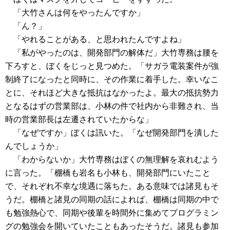
「大竹さんは何をやったんですか」
「ん？」
「やれることがある、と思われたんですよね」
「私がやったのは、開発部門の解体だ」大竹専務は腰を
下ろすと、ぼくをじっと見つめた。「サガラ電装案件が強
制終了になったと同時に、その作業に着手した。幸いなこ
とに、それほど大きな抵抗はなかったよ。最大の抵抗勢力
となるはずの営業部は、小林の件で社内から非難され、当
時の営業部長は左遷されていたからな」
「なぜですか」ぼくは訊いた。「なぜ開発部門を潰した
んでしょうか」
「わからないか」大竹専務はぼくの無理解を哀れむよう
に言った。「棚橋も岩名も小林も、開発部門にいたこと
で、それぞれ不幸な境遇に落ちた。ある意味では諸見もそ
うだ。棚橋と諸見の同期の話によれば、棚橋は同期の中で
も勉強熱心で、同期や後輩を時間外に集めてプログラミン
グの勉強会を開いていたこともあったそうだ。諸見も参加