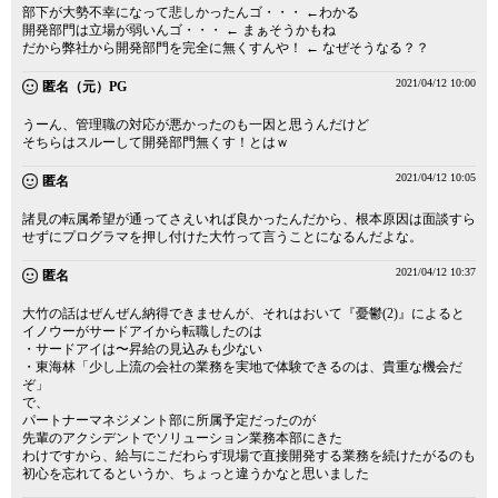
部下が大勢不幸になって悲しかったんゴ・・・ ←わかる
開発部門は立場が弱いんゴ・・・ ← まぁそうかもね
だから弊社から開発部門を完全に無くすんや！ ← なぜそうなる？？
2021/04/12 10:00
匿名（元）PG
うーん、管理職の対応が悪かったのも一因と思うんだけど
そちらはスルーして開発部門無くす！とはｗ
2021/04/12 10:05
匿名
諸見の転属希望が通ってさえいれば良かったんだから、根本原因は面談すら
せずにプログラマを押し付けた大竹って言うことになるんだよな。
2021/04/12 10:37
匿名
大竹の話はぜんぜん納得できませんが、それはおいて『憂鬱(2)』によると
イノウーがサードアイから転職したのは
・サードアイは〜昇給の見込みも少ない
・東海林「少し上流の会社の業務を実地で体験できるのは、貴重な機会だ
ぞ」
で、
パートナーマネジメント部に所属予定だったのが
先輩のアクシデントでソリューション業務本部にきた
わけですから、給与にこだわらず現場で直接開発する業務を続けたがるのも
初心を忘れてるというか、ちょっと違うかなと思いました