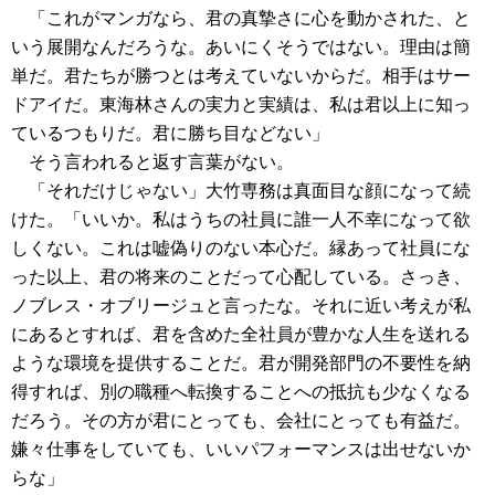
「これがマンガなら、君の真摯さに心を動かされた、と
いう展開なんだろうな。あいにくそうではない。理由は簡
単だ。君たちが勝つとは考えていないからだ。相手はサー
ドアイだ。東海林さんの実力と実績は、私は君以上に知っ
ているつもりだ。君に勝ち目などない」
そう言われると返す言葉がない。
「それだけじゃない」大竹専務は真面目な顔になって続
けた。「いいか。私はうちの社員に誰一人不幸になって欲
しくない。これは嘘偽りのない本心だ。縁あって社員にな
った以上、君の将来のことだって心配している。さっき、
ノブレス・オブリージュと言ったな。それに近い考えが私
にあるとすれば、君を含めた全社員が豊かな人生を送れる
ような環境を提供することだ。君が開発部門の不要性を納
得すれば、別の職種へ転換することへの抵抗も少なくなる
だろう。その方が君にとっても、会社にとっても有益だ。
嫌々仕事をしていても、いいパフォーマンスは出せないか
らな」