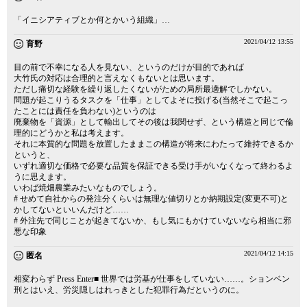
「イニシアティブとか何とかいう組織」…
2021/04/12 13:55
育野
目の前で不幸になる人を見ない、というのだけが目的であれば
大竹氏の対応は合理的と言えなくもないとは思います。
ただし痛切な経験を繰り返したくないがための局所最適解でしかない。
問題が起こりうるタスクを「仕事」としてよそに投げる(当然そこで起こっ
たことには責任を負わない)というのは
廃棄物を「資源」として輸出してその後は我関せず、という構造と同じで倫
理的にどうかと私は考えます。
それに本質的な問題を放置したままこの構造が将来にわたって維持できるか
というと、
いずれ適切な価格で必要な品質を保証できる受け手がいなくなって終わるよ
うに思えます。
いわば焼畑農業みたいなものでしょう。
# せめて自社からの発注分くらいは無理な値切りとか納期設定(変更不可)と
かしてないといいんだけど……
# 外注先で同じことが起きてないか、もし気にもかけていないなら相当に邪
悪な印象
2021/04/12 14:15
匿名
相変わらず Press Enter■ 世界では労基が仕事をしていない……。ションベン
刑とはいえ、労災隠しはれっきとした犯罪行為だというのに。