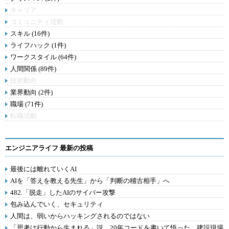
キャリア
コミュニティ活動
スキル (16件)
ライフハック (1件)
ワークスタイル (64件)
人間関係 (89件)
技術動向
業界動向 (2件)
職場 (71件)
転職活動
エンジニアライフ 最新の投稿
最後には離れていくAI
AIを「答えを教える先生」から「判断の稽古相手」へ
482.「脱走」したAIのサイバー攻撃
包み込んでいく、セキュリティ
人間は、弱いからハッキングされるのではない
「思考は行動から生まれる」説。20年コードを書いて悟った、建設現場