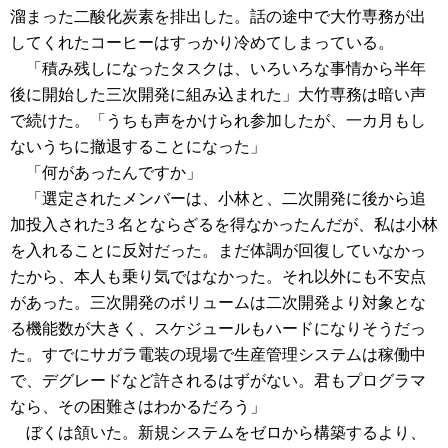
溜まった二酸化炭素を排出した。話の途中で大竹専務が出
してくれたコーヒーはすっかり冷めてしまっている。
「積み残しになったタスクは、いろいろな事情から半年
後に開始した三次開発に組み込まれた」大竹専務は暗い声
で続けた。「うちも声をかけられ参加したが、一カ月もし
ないうちに撤退することになった」
「何があったんですか」
「選定されたメンバーは、小林と、二次開発に後から追
加投入された3 名とならざるを得なかったんだが、私は小林
を入れることに反対だった。まだ体調が回復していなかっ
たから、本人も乗り気ではなかった。それ以外にも不安点
があった。三次開発のボリュームは二次開発より対象とな
る機能数が大きく、スケジュールもハードになりそうだっ
た。すでにサガラ電装の現場で生産管理システムは稼働中
で、デグレードなど許されるはずがない。君もプログラマ
なら、その困難さはわかるだろう」
ぼくは頷いた。新規システムをゼロから構築するより、