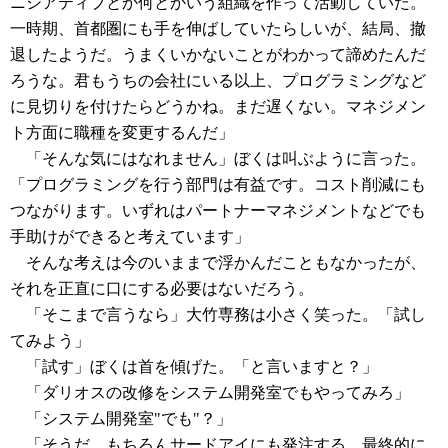
ニシアティブとか何とかいう組織を作って活動していた。
一時期、首都圏にも手を伸ばしていたらしいが、結局、撤
退したようだ。うまくいかないことがわかって諦めたんだ
ろうな。君もうちの会社にいる以上、プログラミングなど
に見切りを付けたらどうかね。まだ遅くない。マネジメン
ト方面に職種を変更するんだ」
「そんな気にはなれません」ぼくは叫ぶように言った。
「プログラミングを行う部門は有益です。コスト削減にも
つながります。いずれはパートナーマネジメントなどでも
手助けができると考えています」
そんな考えは今のいままで浮かんだこともなかったが、
それを正直に口にする必要はないだろう。
「そこまで言うなら」大竹専務は小さく笑った。「試し
てみよう」
「試す」ぼくは首を傾げた。「と言いますと？」
「ダリオスの改修をシステム開発室でもやってみろ」
「システム開発室"でも"？」
「そうだ。もちろんサードアイにも発注する。最終的に