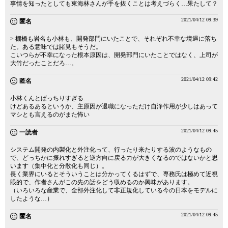
事情を知ったとしても東海林さんが手を抜くことは考えづらく…果たして？
2021/04/12 09:39
匿名
> 棚橋も岩名も小林も、開発部門にいたことで、それぞれ不幸な境遇に落ち
た。ある意味では諸見もそうだ。
こいつらが不幸になった根本原因は、開発部門にいたことではなく、上司が
大竹だったことだろ…。
2021/04/12 09:42
匿名
小林くんとばっちりすぎる…
けどあるあるというか、主原因が退職になっただけ自浄作用が少しはあって
マシとも言えるのがまた怖い
2021/04/12 09:45
一読者
システム開発の内製化と外注化って、行ったり来たりする波のようなもの
で、どっちかに振れすぎると逆方向に戻る力が大きくなるのではないかと思
います（集中化と分散化も同じ）。
長く業界にいるとそういうことは分かってくるはずで、専務氏は極めて近視
眼的で、作者さんがこの先の話をどう収めるのか興味があります。
（いろいろな産業で、全部外注化して非正規化している今の日本をモデルに
したような…）
2021/04/12 09:45
匿名