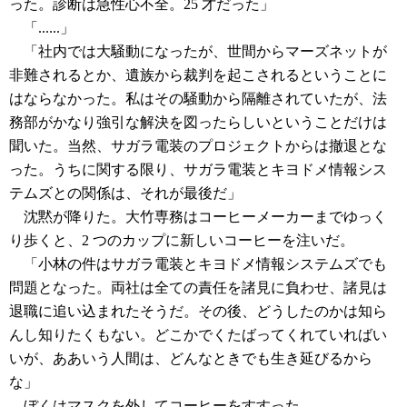
った。診断は急性心不全。25 才だった」
「......」
「社内では大騒動になったが、世間からマーズネットが
非難されるとか、遺族から裁判を起こされるということに
はならなかった。私はその騒動から隔離されていたが、法
務部がかなり強引な解決を図ったらしいということだけは
聞いた。当然、サガラ電装のプロジェクトからは撤退とな
った。うちに関する限り、サガラ電装とキヨドメ情報シス
テムズとの関係は、それが最後だ」
沈黙が降りた。大竹専務はコーヒーメーカーまでゆっく
り歩くと、2 つのカップに新しいコーヒーを注いだ。
「小林の件はサガラ電装とキヨドメ情報システムズでも
問題となった。両社は全ての責任を諸見に負わせ、諸見は
退職に追い込まれたそうだ。その後、どうしたのかは知ら
んし知りたくもない。どこかでくたばってくれていればい
いが、ああいう人間は、どんなときでも生き延びるから
な」
ぼくはマスクを外してコーヒーをすすった。