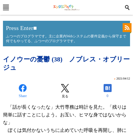
Press Enter■
ふつーのプログラマです。主に企業内Webシステムの要件定義から保守まで
何でもやってる、ふつーのプログラマです。
イノウーの憂鬱 (38) ノブレス・オブリー
ジュ
»
2021/04/12
Share
0
見る
「話が長くなったな」大竹専務は時計を見た。「残りは
簡単に話すことにしよう。お互い、ヒマな身ではないから
な」
ぼくは気付かないうちに止めていた呼吸を再開し、肺に