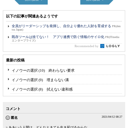
以下の記事が関連あるようです
全員がリーダーシップを発揮し、自分より優れた人財を育成する
PR(den
tsu Japan)
既存ツールは捨てない！ アプリ連携で防ぐ情報のサイロ化
PR(ITmedia
エンタープライズ)
Recommended by
最新の投稿
イノウーの選択 (10) 終わらない要求
イノウーの選択 (9) 埋まらない溝
イノウーの選択 (8) 拭えない違和感
コメント
2021/04/12 08:27
匿名
> ああいう人間は、どんなときても生き延びるからな