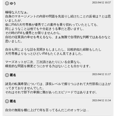
2021/04/12 10:57
ゆう
極端な人だなぁ。
自身のマネージメントの内容や問題を先送りし続けたことの反省は？とは思
いましたが、
仮にPMの大竹専務が優秀でこの案件を乗り切れっていたとしても、
同じようなことは他でも十分起きうる事だと思いますし、
その時のPMも優秀とか限りませんから,
自社の従業員の幸せを考えるなら、まぁ無難で合理的な判断ではあるかなと
思いました。
自分も同じような話を見聞きもしましたし、比較的似た経験もしたし
大竹専務よりもっとひどいPMもたくさん見てきました。
マーズネットが二次、三次請けあたりにいる企業なら、
構造的な問題を猶更どうにかする力はないことも分かります。
2021/04/12 11:17
匿名
諸見の転属希望については、課長レベルで握りつぶされて大竹部長には上が
ってきておりませんでした。
それはそれで部下の掌握に難があったエピソードではありますが。
2021/04/12 11:54
匿名
自分の無能を棚に上げて何を言ってるんだこのオッサンは…