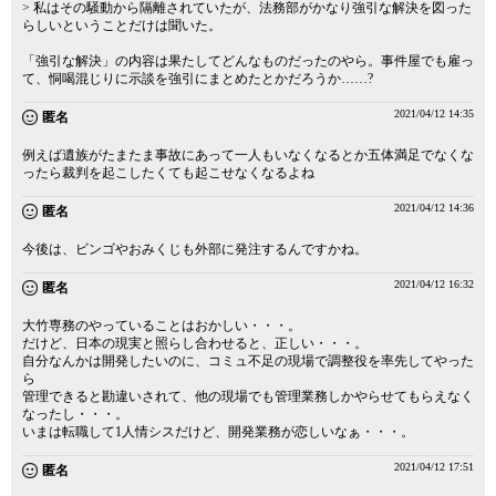
> 私はその騒動から隔離されていたが、法務部がかなり強引な解決を図った
らしいということだけは聞いた。
「強引な解決」の内容は果たしてどんなものだったのやら。事件屋でも雇っ
て、恫喝混じりに示談を強引にまとめたとかだろうか……?
2021/04/12 14:35
匿名
例えば遺族がたまたま事故にあって一人もいなくなるとか五体満足でなくな
ったら裁判を起こしたくても起こせなくなるよね
2021/04/12 14:36
匿名
今後は、ビンゴやおみくじも外部に発注するんですかね。
2021/04/12 16:32
匿名
大竹専務のやっていることはおかしい・・・。
だけど、日本の現実と照らし合わせると、正しい・・・。
自分なんかは開発したいのに、コミュ不足の現場で調整役を率先してやった
ら
管理できると勘違いされて、他の現場でも管理業務しかやらせてもらえなく
なったし・・・。
いまは転職して1人情シスだけど、開発業務が恋しいなぁ・・・。
2021/04/12 17:51
匿名