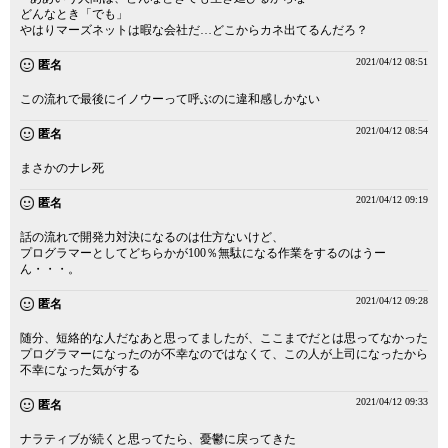
どんなとき「でも」
やはりマーズネットは暇な会社だ…どこからカネ出てるんだろ？
2021/04/12 08:51
匿名
この流れで最後にイノウーって呼ぶのに違和感しかない
2021/04/12 08:54
匿名
まさかのナレ死
2021/04/12 09:19
匿名
話の流れで開発力対決になるのは仕方ないけど、
プログラマーとしてどちらかが100％無駄になる作業をするのはうー
ん・・・。
2021/04/12 09:28
匿名
随分、短絡的な人だなあと思ってましたが、ここまでだとは思ってなかった
プログラマーになったのが不幸なのではなくて、この人が上司になったから
不幸になった気がする
2021/04/12 09:33
匿名
ナラティブが続くと思ってたら、憂鬱に戻ってきた