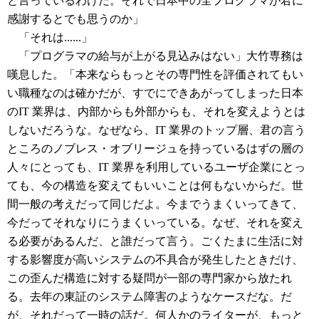
と言っているわけだ。それで日本中の全プログラマが君に
感謝するとでも思うのか」
「それは......」
「プログラマの給与が上がる見込みはない」大竹専務は
嘆息した。「本来ならもっとその専門性を評価されてもい
い職種なのは確かだが、すでにできあがってしまった日本
のIT 業界は、内部からも外部からも、それを変えようとは
しないだろうな。なぜなら、IT 業界のトップ層、君の言う
ところのノブレス・オブリージュを持っているはずの層の
人々にとっても、IT 業界を利用しているユーザ企業にとっ
ても、今の構造を変えてもいいことは何もないからだ。世
間一般の考えだって同じだよ。今までうまくいってきて、
今だってそれなりにうまくいっている。なぜ、それを変え
る必要があるんだ、と誰だって言う。ごくたまに生活に対
する影響度が高いシステムの不具合が発生したときだけ、
この歪んだ構造に対する疑問が一部の専門家から放たれ
る。去年の東証のシステム障害のようなケースだな。だ
が、それだって一時の話だ。何人かのライターが、もっと