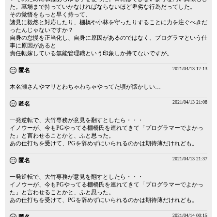
た。墓場まで持っていかなければならないほど卑劣な行為だってした。
その覚悟をもっと早く持って、
諸見に毅然と対応したり、棚橋や小林を守ったりすることに力を注ぐべきだ
ったんじゃないですか？
自身の怠慢を正当化し、自身に原因があるのではなく、プログラマという仕
事に原因があると
責任転嫁している無能管理職という印象しか持てないですが。
2021/04/13 17:13
匿名
木名瀬さんやマリとわちゃわちゃやってた頃が懐かしい…
2021/04/13 21:08
匿名
一発逆転で、大竹専務が意見を翻すとしたら・・・
イノウーが、今もPGやってる棚橋氏を連れてきて「プログラマーでよかっ
た」と言わせることかと、ふと思った。
あの仕打ちを受けて、PGを辞めずにいられるのかは期待薄だけれども。
2021/04/13 21:37
匿名
一発逆転で、大竹専務が意見を翻すとしたら・・・
イノウーが、今もPGやってる棚橋氏を連れてきて「プログラマーでよかっ
た」と言わせることかと、ふと思った。
あの仕打ちを受けて、PGを辞めずにいられるのかは期待薄だけれども。
2021/04/14 00:15