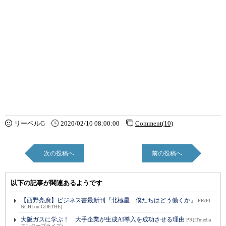
リーベルG
2020/02/10 08:00:00
Comment(10)
次の投稿へ
前の投稿へ
以下の記事が関連あるようです
【西野亮廣】ビジネス書最新刊『北極星 僕たちはどう働くか』
PR(FI
NCHI on GOETHE)
大阪ガスに学ぶ！ 大手企業が生成AI導入を成功させる理由
PR(ITmedia
エンタープライズ)