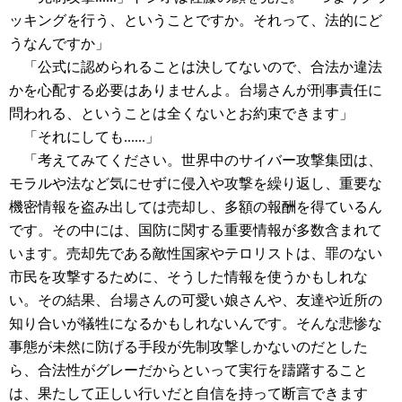
ッキングを行う、ということですか。それって、法的にど
うなんですか」
「公式に認められることは決してないので、合法か違法
かを心配する必要はありませんよ。台場さんが刑事責任に
問われる、ということは全くないとお約束できます」
「それにしても......」
「考えてみてください。世界中のサイバー攻撃集団は、
モラルや法など気にせずに侵入や攻撃を繰り返し、重要な
機密情報を盗み出しては売却し、多額の報酬を得ているん
です。その中には、国防に関する重要情報が多数含まれて
います。売却先である敵性国家やテロリストは、罪のない
市民を攻撃するために、そうした情報を使うかもしれな
い。その結果、台場さんの可愛い娘さんや、友達や近所の
知り合いが犠牲になるかもしれないんです。そんな悲惨な
事態が未然に防げる手段が先制攻撃しかないのだとした
ら、合法性がグレーだからといって実行を躊躇すること
は、果たして正しい行いだと自信を持って断言できます