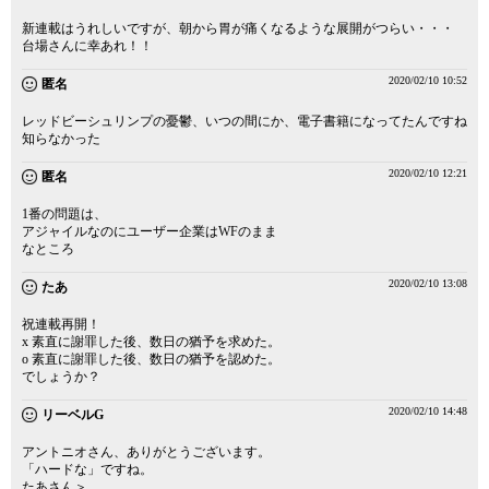
新連載はうれしいですが、朝から胃が痛くなるような展開がつらい・・・
台場さんに幸あれ！！
2020/02/10 10:52
匿名
レッドビーシュリンプの憂鬱、いつの間にか、電子書籍になってたんですね
知らなかった
2020/02/10 12:21
匿名
1番の問題は、
アジャイルなのにユーザー企業はWFのまま
なところ
2020/02/10 13:08
たあ
祝連載再開！
x 素直に謝罪した後、数日の猶予を求めた。
o 素直に謝罪した後、数日の猶予を認めた。
でしょうか？
2020/02/10 14:48
リーベルG
アントニオさん、ありがとうございます。
「ハードな」ですね。
たあさん＞