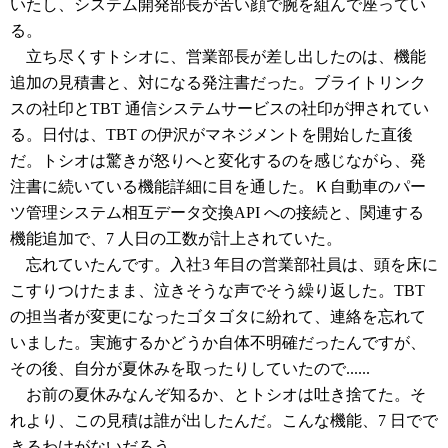
いたし、システム開発部長が苦い顔で腕を組んで座ってい
る。
立ち尽くすトシオに、営業部長が差し出したのは、機能
追加の見積書と、対になる発注書だった。ブライトリンク
スの社印とTBT 通信システムサービスの社印が押されてい
る。日付は、TBT の伊沢がマネジメントを開始した直後
だ。トシオは驚きが怒りへと変化するのを感じながら、発
注書に続いている機能詳細に目を通した。Ｋ自動車のパー
ツ管理システム相互データ交換API への接続と、関連する
機能追加で、7 人日の工数が計上されていた。
忘れていたんです。入社3 年目の営業部社員は、頭を床に
こすりつけたまま、泣きそうな声でそう繰り返した。TBT
の担当者が変更になったゴタゴタに紛れて、連絡を忘れて
いました。実施するかどうか自体不明確だったんですが、
その後、自分が夏休みを取ったりしていたので......
お前の夏休みなんぞ知るか、とトシオは吐き捨てた。そ
れより、この見積は誰が出したんだ。こんな機能、7 日でで
きるわけがないだろう。