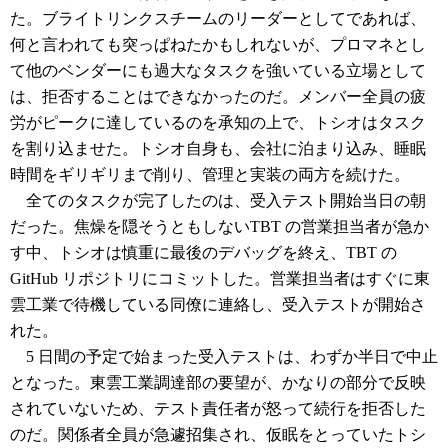
た。ブライトリンクスチームのリーダーとしてであれば、
何と言われても突っぱねたかもしれないが、プロマネとし
て他のベンダーにも過大なタスクを強いている立場として
は、拒否することはできなかったのだ。メンバー全員の疲
労がピークに達しているのを承知の上で、トシオはタスク
を割り込ませた。トシオ自身も、会社に泊まり込み、睡眠
時間をギリギリまで削り、管理と実装の両方を続けた。
全てのタスクが完了したのは、受入テスト開始当日の朝
だった。焦燥を隠そうともしないTBT の営業担当者が急か
す中、トシオは慎重に最後のデバッグを終え、TBT の
GitHub リポジトリにコミットした。営業担当者はすぐに東
雲工業で待機している同僚に連絡し、受入テストが開始さ
れた。
5 日間の予定で始まった受入テストは、わずか半日で中止
となった。東雲工業調達部の要望が、かなりの部分で反映
されていないため、テスト責任者が怒って続行を拒否した
のだ。関係者全員が急遽招集され、仮眠をとっていたトシ