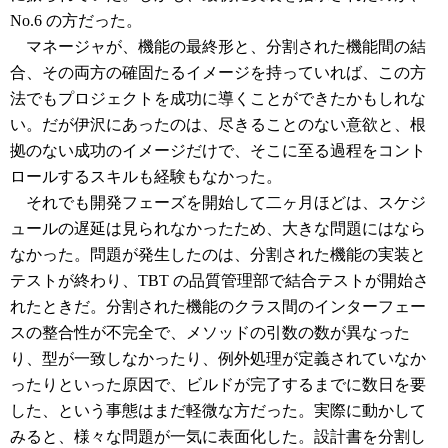
No.6 の方だった。
マネージャが、機能の最終形と、分割された機能間の結
合、その両方の確固たるイメージを持っていれば、この方
法でもプロジェクトを成功に導くことができたかもしれな
い。だが伊沢にあったのは、尽きることのない意欲と、根
拠のない成功のイメージだけで、そこに至る過程をコント
ロールするスキルも経験もなかった。
それでも開発フェーズを開始して二ヶ月ほどは、スケジ
ュールの遅延は見られなかったため、大きな問題にはなら
なかった。問題が発生したのは、分割された機能の実装と
テストが終わり、TBT の品質管理部で結合テストが開始さ
れたときだ。分割された機能のクラス間のインターフェー
スの整合性が不完全で、メソッドの引数の数が異なった
り、型が一致しなかったり、例外処理が定義されていなか
ったりといった原因で、ビルドが完了するまでに数日を要
した、という事態はまだ軽微な方だった。実際に動かして
みると、様々な問題が一気に表面化した。設計書を分割し