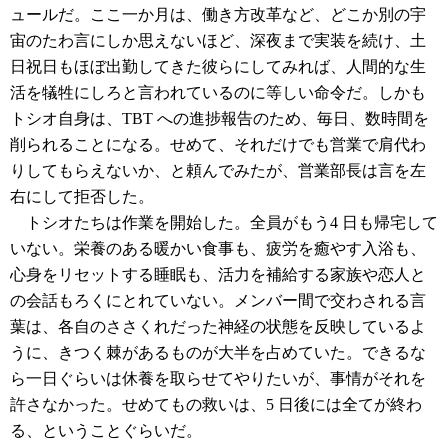
ュールだ。ここ一か月は、働き方改革など、どこか別の宇
宙のたわ言にしか思えないほど、深夜まで実装を続け、土
日祝日もほぼ出勤してきた彼らにしてみれば、人間的な生
活を犠牲にしろと言われているのに等しい命令だ。しかも
トシオ自身は、TBT への進捗報告のため、毎日、数時間を
削られることになる。せめて、それだけでも営業で肩代わ
りしてもらえないか、と頼んでみたが、営業部長は言を左
右にして拒否した。
トシオたちは作業を開始した。全員がもう4 日も帰宅して
いない。栄養のある暖かい食事も、疲労を癒やす入浴も、
心身をリセットする睡眠も、活力を補給する家族や恋人と
の会話もろくにとれていない。メンバー間で交わされる言
葉は、各自のささくれだった神経の状態を反映しているよ
うに、きつく棘があるものが大半を占めていた。できるな
ら一日ぐらいは休養を取らせてやりたいが、事情がそれを
許さなかった。せめてもの救いは、5 日後には全てが終わ
る、ということぐらいだ。