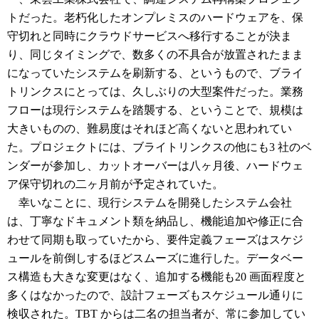
トだった。老朽化したオンプレミスのハードウェアを、保
守切れと同時にクラウドサービスへ移行することが決ま
り、同じタイミングで、数多くの不具合が放置されたまま
になっていたシステムを刷新する、というもので、ブライ
トリンクスにとっては、久しぶりの大型案件だった。業務
フローは現行システムを踏襲する、ということで、規模は
大きいものの、難易度はそれほど高くないと思われてい
た。プロジェクトには、ブライトリンクスの他にも3 社のベ
ンダーが参加し、カットオーバーは八ヶ月後、ハードウェ
ア保守切れの二ヶ月前が予定されていた。
幸いなことに、現行システムを開発したシステム会社
は、丁寧なドキュメント類を納品し、機能追加や修正に合
わせて同期も取っていたから、要件定義フェーズはスケジ
ュールを前倒しするほどスムーズに進行した。データベー
ス構造も大きな変更はなく、追加する機能も20 画面程度と
多くはなかったので、設計フェーズもスケジュール通りに
検収された。TBT からは二名の担当者が、常に参加してい