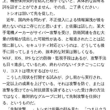
上、機密保持契約を結んだ相手でないと、具体的な固有名
詞を話すことができません。その点、ご了承ください」
トシオは頷いて先を促した。
近年、国内外を問わず、不正侵入による情報漏洩が後を
絶たないのはご存じだと思います、と佐藤は話した。某大
手電機メーカーがサイバー攻撃を受け、防衛関連を含む大
量の情報が流出した可能性がある、と報道されたことは記
憶に新しい。セキュリティ対応というのは、どうしても後
手に回ってしまうため、抜本的な対策は難しくなる。
WAF、IDS、IPS などの防御・監視手段はあるが、攻撃手法
も日々進歩しているため、終わりのないイタチごっこにな
り、コストは増大するばかりだ。
こうした現状を打開する試みが、少し前から実行され、
一定以上の成果を上げている。それは攻撃を防ぐ、または
攻撃を受けてから対抗措置を講ずるといった受け身の方法
ではなく、敵対的なグループに対して先制攻撃を仕掛け
る、というものだ。
「先制攻撃......」トシオは佐藤の顔を見た。「つまりクラ