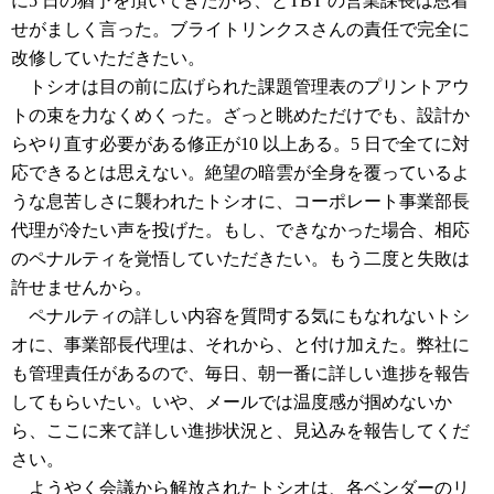
に5 日の猶予を頂いてきたから、とTBT の営業課長は恩着
せがましく言った。ブライトリンクスさんの責任で完全に
改修していただきたい。
トシオは目の前に広げられた課題管理表のプリントアウ
トの束を力なくめくった。ざっと眺めただけでも、設計か
らやり直す必要がある修正が10 以上ある。5 日で全てに対
応できるとは思えない。絶望の暗雲が全身を覆っているよ
うな息苦しさに襲われたトシオに、コーポレート事業部長
代理が冷たい声を投げた。もし、できなかった場合、相応
のペナルティを覚悟していただきたい。もう二度と失敗は
許せませんから。
ペナルティの詳しい内容を質問する気にもなれないトシ
オに、事業部長代理は、それから、と付け加えた。弊社に
も管理責任があるので、毎日、朝一番に詳しい進捗を報告
してもらいたい。いや、メールでは温度感が掴めないか
ら、ここに来て詳しい進捗状況と、見込みを報告してくだ
さい。
ようやく会議から解放されたトシオは、各ベンダーのリ