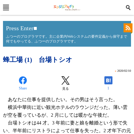
Press Enter■
ふつーのプログラマです。主に企業内Webシステムの要件定義から保守まで
何でもやってる、ふつーのプログラマです。
蜂工場 (1) 台場トシオ
»
2020/02/10
Share
1
見る
あなたに仕事を提供したい。その男はそう言った。
横浜中華街に近い観光ホテルのラウンジだった。薄い雲
が空を覆っているが、2 月にしては暖かな午後だ。
台場トシオは44 才。3 年前に妻と娘を離婚という形で失
い、半年前にリストラによって仕事を失った。2 才年下の元