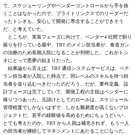
て、スケジューリングやベンダーコントロールから手を抜
くことはなかったので、ブライトリンクスでのリーダーだ
ったトシオも、安心して開発に専念することができそう
だ、と考えていた。
ところが、実装フェーズに向けて、ベンダー4 社間で割り
振りを行っている最中、TBT のメイン担当者が、食道ガン
の治療のため長期入院になることが判明した。これがトシ
オにとって悪夢の始まりだった。
結果論から言えば、TBT 通信システムサービスは、ベテ
ラン担当者が入院した時点で、同レベルのスキルを持つ担
当者を送り込むべきだったのだろう。だが、要件定義、設
計フェーズは完了していて、開発工程の主役はベンダーに
移りつつあった。元請けとしてのロールは、スケジュール
管理程度でしかないはずで、しかも難易度が高くないプロ
ジェクトだ。若手の経験値を高めるためにちょうどいい、
とでも考えたのか、TBT から人員は補充されず、もう一人
の担当者が継続してマネジメントにあたることになった。