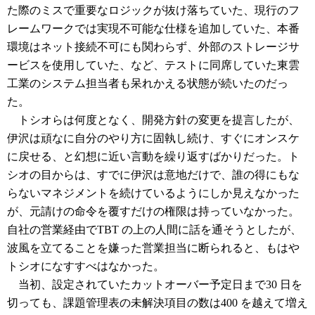
た際のミスで重要なロジックが抜け落ちていた、現行のフ
レームワークでは実現不可能な仕様を追加していた、本番
環境はネット接続不可にも関わらず、外部のストレージサ
ービスを使用していた、など、テストに同席していた東雲
工業のシステム担当者も呆れかえる状態が続いたのだっ
た。
トシオらは何度となく、開発方針の変更を提言したが、
伊沢は頑なに自分のやり方に固執し続け、すぐにオンスケ
に戻せる、と幻想に近い言動を繰り返すばかりだった。ト
シオの目からは、すでに伊沢は意地だけで、誰の得にもな
らないマネジメントを続けているようにしか見えなかった
が、元請けの命令を覆すだけの権限は持っていなかった。
自社の営業経由でTBT の上の人間に話を通そうとしたが、
波風を立てることを嫌った営業担当に断られると、もはや
トシオになすすべはなかった。
当初、設定されていたカットオーバー予定日まで30 日を
切っても、課題管理表の未解決項目の数は400 を越えて増え