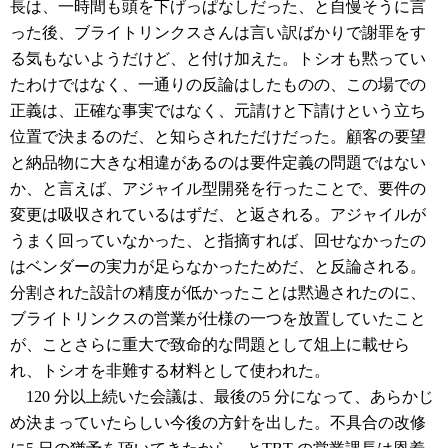
長は、一時間も頭を下げっぱなしだった、と自慢そうに言
った後、ブライトリンクスさんは言い訳ばかりで謝罪をす
る気もないようだけど、と付け加えた。トシオも黙ってい
たわけではなく、一通りの反論はしたものの、この場での
正義は、正確な事実ではなく、元請けと下請けという立ち
位置で決まるのだ、と知らされただけだった。顧客の要望
と納品物に大きな相違があるのは要件定義の問題ではない
か、と言えば、アジャイル型開発を行ったことで、要件の
変更は吸収されているはずだ、と返される。アジャイルが
うまく回っていなかった、と指摘すれば、回せなかったの
はベンダーの実力が足らなかったためだ、と反論される。
分割された設計の精度が低かったことは黙過されたのに、
ブライトリンクスの営業が仕様の一つを放置していたこと
が、ことさらに重大で致命的な問題として俎上に載せら
れ、トシオを非難する材料として使われた。
120 分以上続いた会議は、最後の5 分になって、あらかじ
め決まっていたらしい今後の方針を出した。不具合の改修