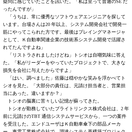
疑問に感じていたことを訊いた。「私は至って普通のSE だ
ったんですが」
「うちは、常に優秀なソフトウェアエンジニアを探して
います。台場さんは20 年以上、システム開発会社で開発一
筋にやってこられた方です。最後はプレイングマネージャ
として、Ｋ自動車関連企業の技術系システム開発で活躍さ
れてたんですよね」
「リストラされましたけどね」トシオは自嘲気味に答え
た。「私がリーダーをやっていたプロジェクトで、大きな
損失を会社に与えたからですよ」
「はい、調べました」佐藤は穏やかな笑みを浮かべてト
シオを見た。「大部分の責任は、元請け担当者と、営業担
当にあった。違いますか？」
トシオの脳裏に苦々しい記憶が蘇ってきた。
トシオが勤務していたブライトリンクス株式会社は、2 年
前に元請けのTBT 通信システムサービスから、一つの案件
を受注した。エンドユーザはＫ自動車傘下の部品メーカ
ー、東雲工業株式会社で、調達システム再構築プロジェク