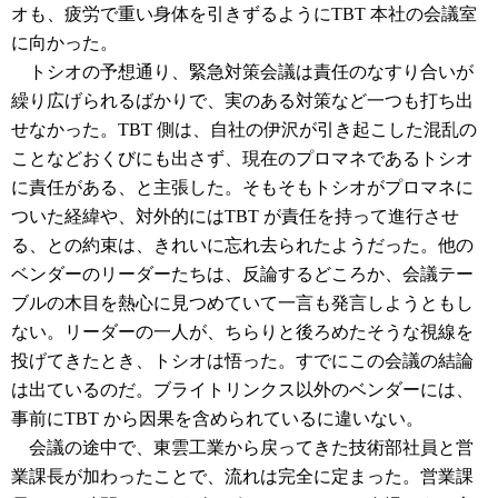
オも、疲労で重い身体を引きずるようにTBT 本社の会議室
に向かった。
トシオの予想通り、緊急対策会議は責任のなすり合いが
繰り広げられるばかりで、実のある対策など一つも打ち出
せなかった。TBT 側は、自社の伊沢が引き起こした混乱の
ことなどおくびにも出さず、現在のプロマネであるトシオ
に責任がある、と主張した。そもそもトシオがプロマネに
ついた経緯や、対外的にはTBT が責任を持って進行させ
る、との約束は、きれいに忘れ去られたようだった。他の
ベンダーのリーダーたちは、反論するどころか、会議テー
ブルの木目を熱心に見つめていて一言も発言しようともし
ない。リーダーの一人が、ちらりと後ろめたそうな視線を
投げてきたとき、トシオは悟った。すでにこの会議の結論
は出ているのだ。ブライトリンクス以外のベンダーには、
事前にTBT から因果を含められているに違いない。
会議の途中で、東雲工業から戻ってきた技術部社員と営
業課長が加わったことで、流れは完全に定まった。営業課