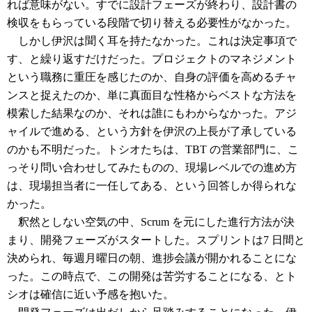
れば意味がない。すでに設計フェーズが終わり、設計書の
検収をもらっている段階で切り替える必要性がなかった。
しかし伊沢は聞く耳を持たなかった。これは決定事項で
す、と繰り返すだけだった。プロジェクトのマネジメント
という職務に重圧を感じたのか、自身の評価を高めるチャ
ンスと捉えたのか、単に真面目な性格からベストな方法を
模索した結果なのか、それは誰にもわからなかった。アジ
ャイルで進める、という方針を伊沢の上長が了承している
のかも不明だった。トシオたちは、TBT の営業部門に、こ
っそり問い合わせしてみたものの、現場レベルでの進め方
は、現場担当者に一任してある、という回答しか得られな
かった。
釈然としない空気の中、Scrum を元にした進行方法が決
まり、開発フェーズがスタートした。スプリントは7 日間と
決められ、毎週月曜日の朝、進捗会議が開かれることにな
った。この時点で、この開発は苦労することになる、とト
シオは確信に近い予感を抱いた。