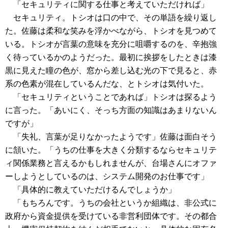
「セキュリティに関する仕事と考えていただければ」
セキュリティ。トシオは口の中で、その単語を繰り返し
た。佐藤は柔和な笑みを浮かべながら、トシオを見つめて
いる。トシオが言葉の意味を充分に咀嚼するのを、辛抱強
く待っているかのようだった。最初に挨拶をしたときは漆
黒に見えた瞳の色が、窓から差し込む光の下で見ると、赤
系の色素が混在しているんだな、とトシオは気付いた。
「セキュリティということであれば」トシオは探るよう
に言った。「あいにく、そっち方面の知識はあまりないん
ですが」
「失礼、言葉が足りなかったようです」佐藤は面白そう
に頷いた。「うちの仕事を大きく分類するならセキュリテ
ィ関係業務と言えるかもしれませんが、台場さんにオファ
ーしようとしているのは、システム開発のお仕事です」
「具体的に教えていただけるんでしょうか」
「もちろんです。うちの会社というか組織は、非公式に
政府から資金提供を受けている非営利団体です。その都合