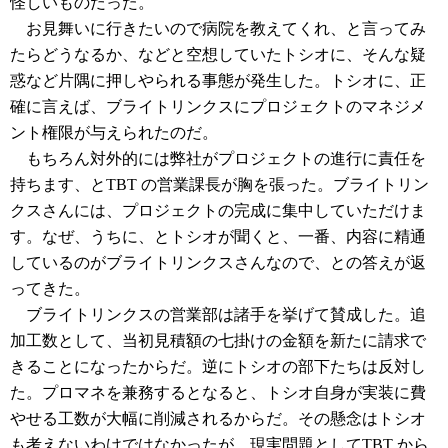
怪しいものだった。
お見舞いに行きたいので病院を教えてくれ、と言ってみ
たらどうなるか、などと空想していたトシオに、そんな疑
惑など片隅に押しやられる事態が発生した。トシオに、正
確に言えば、ブライトリンクスにプロジェクトのマネジメ
ント権限が与えられたのだ。
もちろん対外的には弊社がプロジェクトの進行に責任を
持ちます、とTBT の営業課長が胸を張った。ブライトリン
クスさんには、プロジェクトの完成に集中していただけま
す。なぜ、うちに、とトシオが聞くと、一番、内容に精通
しているのがブライトリンクスさんなので、との答えが返
ってきた。
ブライトリンクスの営業部は諸手を挙げて賛成した。追
加工数として、当初見積額の七掛けの金額を新たに請求で
きることになったからだ。逆にトシオの部下たちは反対し
た。プロマネを兼務するとなると、トシオ自身が実装に費
やせる工数が大幅に削減されるからだ。その懸念はトシオ
も考えないわけではなかったが、現実問題としてTBT から