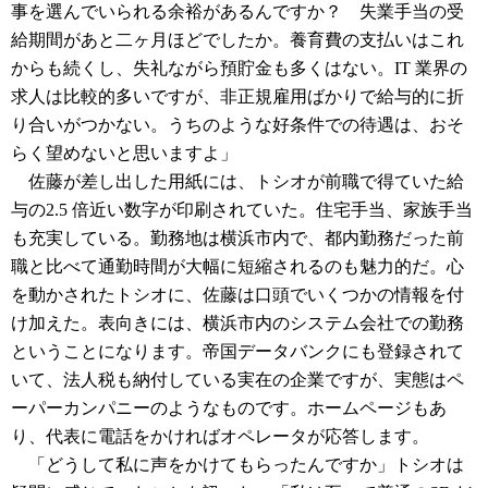
事を選んでいられる余裕があるんですか？ 失業手当の受
給期間があと二ヶ月ほどでしたか。養育費の支払いはこれ
からも続くし、失礼ながら預貯金も多くはない。IT 業界の
求人は比較的多いですが、非正規雇用ばかりで給与的に折
り合いがつかない。うちのような好条件での待遇は、おそ
らく望めないと思いますよ」
佐藤が差し出した用紙には、トシオが前職で得ていた給
与の2.5 倍近い数字が印刷されていた。住宅手当、家族手当
も充実している。勤務地は横浜市内で、都内勤務だった前
職と比べて通勤時間が大幅に短縮されるのも魅力的だ。心
を動かされたトシオに、佐藤は口頭でいくつかの情報を付
け加えた。表向きには、横浜市内のシステム会社での勤務
ということになります。帝国データバンクにも登録されて
いて、法人税も納付している実在の企業ですが、実態はペ
ーパーカンパニーのようなものです。ホームページもあ
り、代表に電話をかければオペレータが応答します。
「どうして私に声をかけてもらったんですか」トシオは