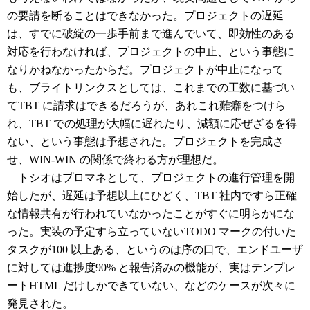
の要請を断ることはできなかった。プロジェクトの遅延
は、すでに破綻の一歩手前まで進んでいて、即効性のある
対応を行わなければ、プロジェクトの中止、という事態に
なりかねなかったからだ。プロジェクトが中止になって
も、ブライトリンクスとしては、これまでの工数に基づい
てTBT に請求はできるだろうが、あれこれ難癖をつけら
れ、TBT での処理が大幅に遅れたり、減額に応ぜざるを得
ない、という事態は予想された。プロジェクトを完成さ
せ、WIN-WIN の関係で終わる方が理想だ。
トシオはプロマネとして、プロジェクトの進行管理を開
始したが、遅延は予想以上にひどく、TBT 社内ですら正確
な情報共有が行われていなかったことがすぐに明らかにな
った。実装の予定すら立っていないTODO マークの付いた
タスクが100 以上ある、というのは序の口で、エンドユーザ
に対しては進捗度90% と報告済みの機能が、実はテンプレ
ートHTML だけしかできていない、などのケースが次々に
発見された。