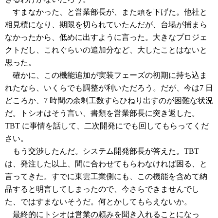
すまなかった、と営業部長が、また頭を下げた。他社と
相見積になり、期限を切られていたんだが、台場が捕まら
なかったから、低めに出すように言った。大きなプロジェ
クトだし、これぐらいの追加分など、大したことはないと
思った。
確かに、この機能追加が実装フェーズの初期に持ち込ま
れたなら、いくらでも調整が利いただろう。だが、今は7 日
どころか、7 時間の余剰工数すらひねり出すのが困難な状況
だ。トシオはそう言い、書類を営業部長に突き返した。
TBT に事情を話して、二次開発にでも回してもらってくだ
さい。
もう交渉したんだ。システム開発部長が答えた。TBT
は、発注した以上、間に合わせてもらわなければ困る、と
言ってきた。すでに東雲工業側にも、この機能を含めて納
品すると明言してしまったので、今さらできませんでし
た、ではすまないそうだ。何とかしてもらえないか。
最終的にトシオは営業の頼みを聞き入れることになっ