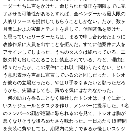
ーダーたちに声をかけた。命じられた修正を期限までに完
了させる可能性があるとすれば、全ベンダーから最大限の
人的リソースを提供してもらうことしかない。だが、数ヶ
月間におよぶ実装とテストを通して、信頼関係を築けた、
と思っていたリーダーたちは、まるで申し合わせたように
改修作業に人員を出すことを拒んだ。すでに他案件に人を
アサインしてしまった、うちのタスクは終わっている、工
数の持ち出しになることは禁止されている、など、理由は
様々だったが、この案件にこれ以上関わりたくない、とい
う意思表示を声高に宣言しているのと同じだった。トシオ
が彼らの立場だったら、やはり手を引きたいと願っただろ
うから、失望はしても、責める気にはなれなかった。
何の助力を得ることなく帰社したトシオは、すぐに新し
いスケジュールとタスクを作り、メンバーに提示した。3 名
のメンバーの顔が絶望に彩られるのを見て、トシオは胸が
悪くなりそうな後ろめたさを味わった。一日あたり18 時間
を実装に費やしても、期限内に完了できるか怪しいスケジ