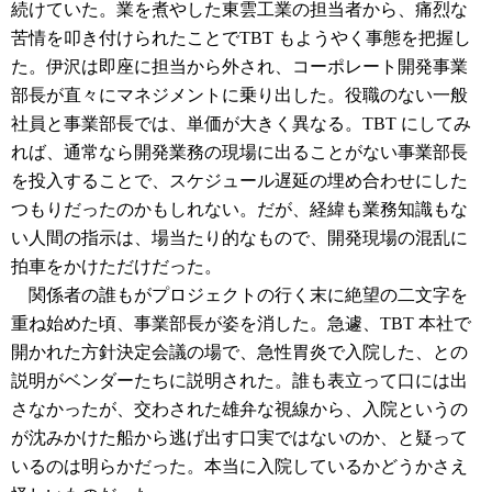
続けていた。業を煮やした東雲工業の担当者から、痛烈な
苦情を叩き付けられたことでTBT もようやく事態を把握し
た。伊沢は即座に担当から外され、コーポレート開発事業
部長が直々にマネジメントに乗り出した。役職のない一般
社員と事業部長では、単価が大きく異なる。TBT にしてみ
れば、通常なら開発業務の現場に出ることがない事業部長
を投入することで、スケジュール遅延の埋め合わせにした
つもりだったのかもしれない。だが、経緯も業務知識もな
い人間の指示は、場当たり的なもので、開発現場の混乱に
拍車をかけただけだった。
関係者の誰もがプロジェクトの行く末に絶望の二文字を
重ね始めた頃、事業部長が姿を消した。急遽、TBT 本社で
開かれた方針決定会議の場で、急性胃炎で入院した、との
説明がベンダーたちに説明された。誰も表立って口には出
さなかったが、交わされた雄弁な視線から、入院というの
が沈みかけた船から逃げ出す口実ではないのか、と疑って
いるのは明らかだった。本当に入院しているかどうかさえ