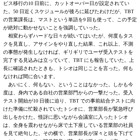
ビス移行の10 日前に、カットオーバー日が設定されてい
た。50 日近くスケジュールが後ろに延びたわけだが、TBT
の営業課長は、マストという単語を9 回も使って、この予定
が絶対に動かせないことを強調していった。
相変わらずハードな日々が続いてはいたが、何度もタス
クを見直し、アサインをやり直した結果、これ以上、不測
の事態が発生しなければ、ギリギリでユーザ受入テストを
完了する見込みは立っていて、TBT にも報告していた。上
長に確認されたときも、トシオは同じことを言った。何も
なければ間に合います。
あいにく、何もない、ということはなかった。しかも今
度は、身内である自社の営業部門からの一撃だった。受入
テスト開始が10 日後に迫り、TBT での事前結合テストに向
けた準備に忙殺されていたトシオに、営業部長が緊急呼び
出しをかけた。怪訝に思いながら会議室に入ったトシオ
は、全身を震わせながら床で土下座している営業部の社員
を見て絶句した。その横で、営業部長が深々と頭を下げて