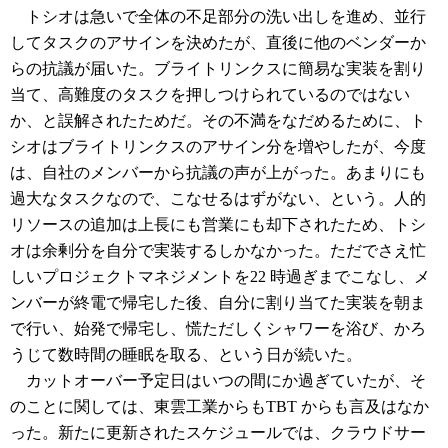
トシオは急いで全体の不足部分の洗い出しを進め、並行
してタスクのアサインを決めたが、直後に他のベンダーか
らの抗議が届いた。ブライトリンクスに簡易な実装を割り
当て、高難度のタスクを押しつけられているのではない
か、と誤解されたためだ。その不満をなだめるために、ト
シオはブライトリンクスのアサイン分を増やしたが、今度
は、自社のメンバーから抗議の声が上がった。あまりにも
過大なタスクなので、こなせるはずがない、という。人的
リソースの追加は上長にも営業にも却下されたため、トシ
オは余剰分を自分で実装するしかなかった。ただでさえ忙
しいプロジェクトマネジメントを22 時過ぎまでこなし、メ
ンバーが終電で帰宅した後、自分に割り当てた実装を朝ま
で行い、始発で帰宅し、慌ただしくシャワーを浴び、かろ
うじて数時間の睡眠を取る、という日が続いた。
カットオーバー予定日はいつの間にか過ぎていたが、そ
のことに関しては、東雲工業からもTBT からも言及はなか
った。新たに更新されたスケジュールでは、クラウドサー