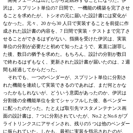
開発フェーズは出だしから足踏みすることになった。伊
沢は、スプリント単位の7 日間で、一機能の構築を完了させ
ることを求めたが、トシオの元に届いた設計書には変化が
なかった。元々、20 から30 人日で実装することを前提に作
成された設計書の内容を、7 日間で実装・テストまで完了さ
せることができるはずがない。指摘を受けた伊沢は、実装
単位の分割が必要だと初めて知ったようで、素直に謝罪し
た後、数日の猶予を求めた。もちろん、設計の分割が数日
で終わるはずもなく、更新された設計書が届いたのは、2 週
間も経過してからだった。
それでも、一つのベンダーが、スプリント単位に分割さ
れた機能を連続して実装できるのであれば、まだ何とかな
ったかもしれないが、どういう意図があったのか、伊沢は
分割後の全機能単位を全てシャッフルした後、各ベンダー
に配ったのだった。たとえば取引先マスタメンテナンス画
面の設計書は、7 つに分割されていたが、No.2 とNo.6 がブ
ライトリンクスにアサインされ、残りの5 つは他のベンダー
に振られていた。しかも、最初に実装を指示されたのが、