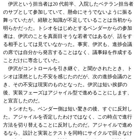
伊沢という担当者は20 代前半、入院したベテラン担当者
のサブとして参加していて、懸命にそうでないように振る
舞っていたが、経験と知識が不足していることは当初から
明らかだった。トシオをはじめとするベンダーからの参加
者は、伊沢のことを真面目そうな若者ではあるが、話をす
る相手としては見ていなかった。事実、伊沢も、進捗会議
の席では自分から発言することはなく、議事録を作成する
ことだけに専念していた。
伊沢がコントロールを引き継ぐ、と聞かされたとき、ト
シオは漠然とした不安を感じたのだが、次の進捗会議のと
き、その不安は現実のものとなった。伊沢は短い挨拶の
後、実装フェーズはアジャイル型で進めることにします、
と宣言したのだ。
トシオたち、ベンダー側は短い驚きの後、すぐに反対し
た。アジャイルを否定したわけではなく、この時点で進行
方法を切り替えることに反対したのだ。アジャイルで進め
るなら、設計と実装とテストを同時にサイクルで回さなけ