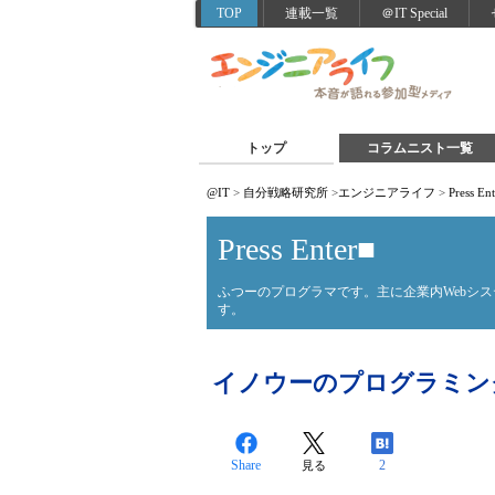
TOP
連載一覧
＠IT Special
トップ
コラムニスト一覧
@IT
>
自分戦略研究所
>
エンジニアライフ
>
Press En
Press Enter■
ふつーのプログラマです。主に企業内Webシ
す。
イノウーのプログラミング
Share
2
見る