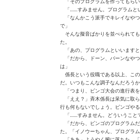
「そのプログラムを作ってもらい
「......すみません。プログラム
「なんかこう派手でキレイなやつ
で」
そんな擬音ばかりを並べられても
た。
「あの、プログラムといいますと
「だから、ドーン、バーンなやつ
は」
係長という役職である以上、この
だ。いつもこんな調子なんだろうか
「つまり、ビンゴ大会の進行表を
「ええ？」斉木係長は呆気に取ら
行も何もないでしょう。ビンゴやる
「......すみません。どういうこ
「だから、ビンゴのプログラムだ
た。「イノウーちゃん、プログラム
「ああ」ようやく腑に落ちた。「