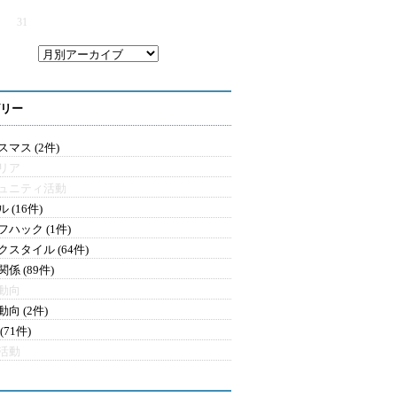
31
リー
マス (2件)
リア
ュニティ活動
 (16件)
フハック (1件)
クスタイル (64件)
係 (89件)
動向
向 (2件)
(71件)
活動