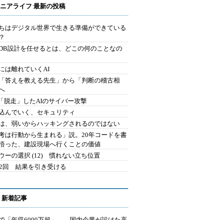
ニアライフ 最新の投稿
ちはデジタル世界で生きる準備ができている
？
にDB設計を任せるとは、どこの何のことなの
には離れていくAI
を「答えを教える先生」から「判断の稽古相
へ
2.「脱走」したAIのサイバー攻撃
込んでいく、セキュリティ
は、弱いからハッキングされるのではない
考は行動から生まれる」説。20年コードを書
悟った、建設現場へ行くことの価値
ウーの選択 (12) 慣れない立ち位置
42回 結果を引き受ける
 新着記事
で「年収6000万超」――国内企業が設けた高