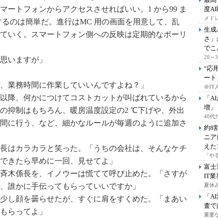
ートフォンからアクセスさせればいい。1 から99 ま
度A
メドレ
するのは簡単だ。進行はMC 用の画面を用意して、乱
生成
ていく。スマートフォン側への反映は定期的なポーリ
さ」
でこ
20
思いますが」
“応
ート
、業務時間に作業していいんですよね？」
＠IT
以降、何かにつけてコストカットが叫ばれているから
「A
増」
の抑制はもちろん、暖房温度設定の2 ℃下げや、外出
40
間に行う、など、細かなルールが毎週のように追加さ
約8
ニア
えた
長はカラカラと笑った。「うちの会社は、そんなケチ
「や
できたら早めに一回、見せてよ」
富士
斉木係長を、イノウーは慌てて呼び止めた。「さすが
IT
、誰かに手伝ってもらっていいですか」
夏休
「A
少し顔を曇らせたが、すぐに肩をすくめた。「まあい
査で
もらってよ」
重要