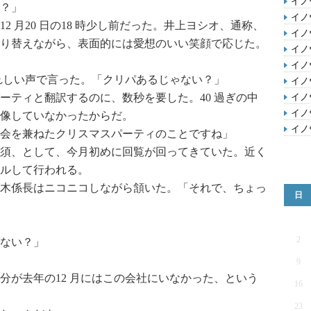
イノ
？」
イノ
 月20 日の18 時少し前だった。井上ヨシオ、通称、
イノ
り替えながら、表面的には愛想のいい笑顔で応じた。
イノ
イノ
れしい声で言った。「クリパあるじゃない？」
イノ
ティと翻訳するのに、数秒を要した。40 過ぎの中
イノ
イノ
像していなかったからだ。
イノ
会を兼ねたクリスマスパーティのことですね」
須、として、今月初めに回覧が回ってきていた。近く
ルして行われる。
木係長はニコニコしながら頷いた。「それで、ちょっ
日
2
ない？」
9
が去年の12 月にはこの会社にいなかった、という
16
23