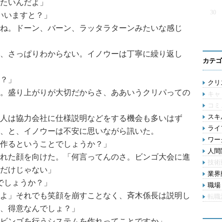
たいんだよ」
30
といいますと？」
ね。ドーン、バーン、ラッタラターンみたいな感じ
、さっぱりわからない。イノウーは丁寧に繰り返し
カテゴ
？」
クリス
。盛り上がりが大切だからさ、ああいうクリパっての
キャ
コミ
スキル
人は協力会社に仕様説明などをする機会も多いはず
ライ
、と、イノウーは不安に思いながら訊いた。
ワー
作るということでしょうか？」
人間関
れた顔を向けた。「何言ってんのさ。ビンゴ大会に進
技術
だけじゃない」
業界動
とでしょうか？」
職場 
よ」それでも笑顔を崩すことなく、斉木係長は説明し
転職
、得意なんでしょ？」
ビンゴを行うシステムを作れってことですか」