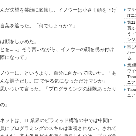
んだ失望を笑顔に変換し、イノウーは小さく頭を下げ
フリ
IT
第2
言葉を遮った。「何でしょうか？」
買え
う：
ンジ
は顔をしかめた。
欲し
......」そう言いながら、イノウーの顔を睨み付け
ハー
際になって」
る、
第3
ワイ
ノウーに、というより、自分に向かって呟いた。「あ
Th
んな調子だし。IT でやる気になっただけマシか」
ニア
思いついて言った。「プログラミングの経験あったり
Th
ニア
の」
ットは、IT 業界のピラミッド構造の中では中間に
員にプログラミングのスキルは重視されない。されて