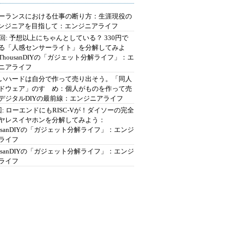
ーランスにおける仕事の断り方：生涯現役の
エンジニアを目指して：エンジニアライフ
2回: 予想以上にちゃんとしている？ 330円で
る「人感センサーライト」を分解してみよ
ThousanDIYの「ガジェット分解ライフ」：エ
ニアライフ
いハードは自分で作って売り出そう。「同人
ドウェア」のすゝめ：個人がものを作って売
デジタルDIYの最前線：エンジニアライフ
回: ローエンドにもRISC-Vが！ダイソーの完全
ヤレスイヤホンを分解してみよう：
ousanDIYの「ガジェット分解ライフ」：エンジ
ライフ
ousanDIYの「ガジェット分解ライフ」：エンジ
ライフ