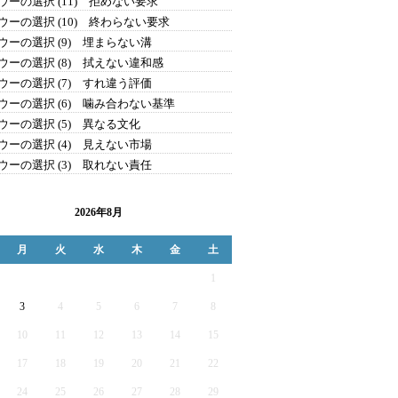
ウーの選択 (11) 拒めない要求
ウーの選択 (10) 終わらない要求
ウーの選択 (9) 埋まらない溝
ウーの選択 (8) 拭えない違和感
ウーの選択 (7) すれ違う評価
ウーの選択 (6) 噛み合わない基準
ウーの選択 (5) 異なる文化
ウーの選択 (4) 見えない市場
ウーの選択 (3) 取れない責任
2026年8月
月
火
水
木
金
土
1
3
4
5
6
7
8
10
11
12
13
14
15
17
18
19
20
21
22
24
25
26
27
28
29