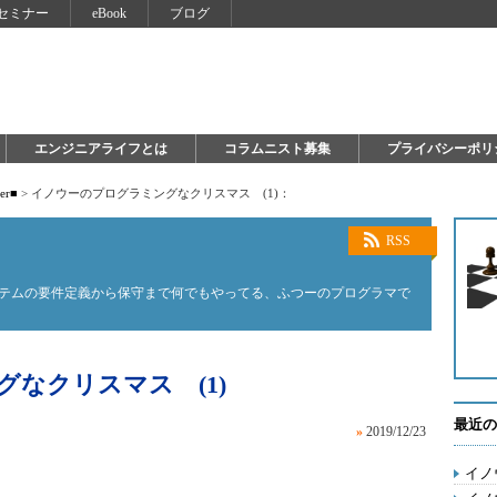
セミナー
eBook
ブログ
エンジニアライフとは
コラムニスト募集
プライバシーポリ
ter■
>
イノウーのプログラミングなクリスマス (1)：
RSS
ステムの要件定義から保守まで何でもやってる、ふつーのプログラマで
なクリスマス (1)
最近の
»
2019/12/23
イノ