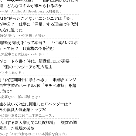
I職 どんなスキルが求められるのか
ーが「Applied AI Developer」人材募集：
AIを“使ったことない”エンジニアは「楽し
が半分？ 仕事に「満足」する理由は年代別
んなに違った
～30代が最も「やや不満」が多い：
用情報が消える”って本当？ 「生成AIパスポ
」って何？ IT資格の今を読む
人気記事まとめ読みeBook（6）：
Iがコードを書く時代、新職種FDEが需要
 7割のエンジニアが思う理由
代だけ少し異なる：
割「内定期間中に学ぶべき」 未経験エンジ
自主学習のハードル2位「モチベ維持」を超
1位は？
る必要ない」派の理由とは：
通を抜いて2位に躍進したITベンダーは？
業界の就職人気企業トップ20
みに振り返る2026年上半期ニュース：
I活用する新人増えてOJT負担増」 複数の調
露呈した現場の苦悩
なのは「AIに代替されにくい本質的な自走力」：