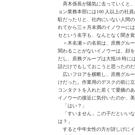
斉木係長が陽気に去っていくと、
ョン業務本部には100 人以上の
駐だったりと、社内にいない人間の
れてから三ヶ月未満のイノウーには
セという名字も、なんとなく聞き覚
＜木名瀬＞の名前は、庶務グルー
関わることがないイノウーは、顔を
だし、庶務グループは大抵18 時
話だけでもしておこうと思ったのだ
広いフロアを横断し、庶務グルー
けだった。作業用のデスクの前に立
コンタクトを入れた若くて愛嬌のあ
イノウーの接近に気付いたのか、美
「はい？」
「すいません」この子だといいな
は？」
すると中年女性の方が訝しげにイ