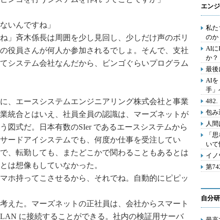
エンジ
ないんですね」
私た
ね」斉木係長は周囲を少し見回し、少しだけ声のボリ
のか
AI
の役員さんが何人か参加されるでしょ。そんで、支社
か？
てシステム会社なんだから、ビンゴぐらいプログラム
最後
AI
手」
に、エースシステムエンジニアリング株式会社と事業
48
包み
業統合とはいえ、社員全員の認識は、マーズネットが
人間
図式だ。日本有数のSIer であるエースシステムから
「思
サードアイシステムでも、何度か仕事を受注してい
いて
で、転勤しても、またどこかで関わることもあるとは
イノ
とは想像もしていなかった。
第7
マホ持ってこさせるから、それでね。自動的にピピッ
自分研
考えた。マーズネットの正社員は、会社からスマート
内LAN に接続することができる。社内の検証用サーバ
最高