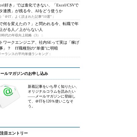
xcel好き」では進化できない、「Excel/CSVで
タ連携」が残る今、AIをどう使うか
「＠IT」よく読まれた記事“10選”：
Iで何を変えたの？」と問われる今、転職で年
上がる人／上がらない人
AI時代の年収向上戦略（3）：
トワークエンジニア、社内SEって実は「稼げ
事」？ IT職種別の“単価”に明暗
フリーランスの平均単価ランキング：
メールマガジンのお申し込み
新着記事をいち早く知りたい、
オリジナルコラムを読みたい
――メールマガジンに登録し
て、＠ITを120％使いこなそ
う。
注目エントリー