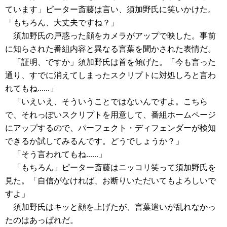
ています」ピーター斎藤は言い、須加野氏に笑いかけた。
「もちろん、大丈夫ですね？」
須加野氏の戸惑った顔をカメラがアップで映した。事前
に知らされた番組内容と異なる言葉を聞かされた表情だ。
「証明、ですか」須加野氏は首を傾げた。「今も言った
通り、すでに消えてしまったスクリプトに対処しろと言わ
れてもね......」
「いえいえ、そういうことではないんですよ。こちら
で、それっぽいスクリプトを用意して、番組ホームページ
にアップするので、パーフェクト・ディフェンダーが検知
できるか試してみるんです。どうでしょうか？」
「そう言われてもね......」
「もちろん」ピーター斎藤はニッコリ笑って須加野氏を
見た。「自信がなければ、お断りいただいてもよろしいで
すよ」
須加野氏はキッと顔を上げたが、言葉遣いが乱れなかっ
たのはあっぱれだ。