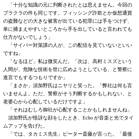
「十分な知識の元に判断されたとは思えません。今回の
ブラクラの件も同じです。フィッシング詐欺とか仮想通貨
の盗難などの大きな被害が出ている犯罪には手をつけず、
単に捕まえやすいところから手を出していると言われても
仕方がないでしょう」
「サイバー対策課の人が、この配信を見ていないといい
ですね」
「なるほど」私は微笑んだ。「次は、高村ミスズという
人間が、危険な技術を世に広めようとしている、と警察に
進言でもするつもりですか」
「まさか」須加野氏はニヤリと笑った。「弊社は何も言
いませんよ。ただ、警察がそう判断するかもしれない、と
老婆心から心配しているだけですよ」
「それはむしろ御社が心配することかもしれませんね」
須加野氏が怪訝な顔をしたとき、Echo が音楽と光でタイ
ムアップを告げた。
「では、タカミス先生」ピーター斎藤が言った。「最後