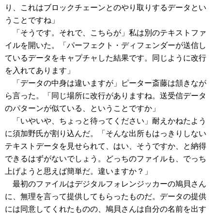
り、これはブロックチェーンとのやり取りするデータとい
うことですね」
「そうです。それで、こちらが」私は別のテキストファ
イルを開いた。「パーフェクト・ディフェンダーが送信し
ているデータをキャプチャした結果です。同じように改行
を入れてあります」
「データの中身は違いますが」ピーター斎藤は頷きなが
ら言った。「同じ場所に改行がありますね。送受信データ
のパターンが似ている、ということですか」
「いやいや、ちょっと待ってください」耐えかねたよう
に須加野氏が割り込んだ。「そんな出所もはっきりしない
テキストデータを見せられて、はい、そうですか、と納得
できるはずがないでしょう。どっちのファイルも、でっち
上げようと思えば簡単だ。違いますか？」
最初のファイルはデジタルフォレンジッカーの鳩貝さん
に、無理を言って提供してもらったものだ。データの提供
には同意してくれたものの、鳩貝さんは自分の名前を出す