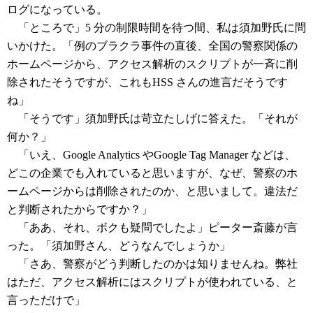
ログになっている。
「ところで」5 分の制限時間を待つ間、私は須加野氏に問
いかけた。「例のブラクラ事件の直後、全国の警察関係の
ホームページから、アクセス解析のスクリプトが一斉に削
除されたそうですが、これもHSS さんの進言だそうです
ね」
「そうです」須加野氏は苛立たしげに答えた。「それが
何か？」
「いえ、Google Analytics やGoogle Tag Manager などは、
どこの企業でも入れていると思いますが、なぜ、警察のホ
ームページからは削除されたのか、と思いまして。違法だ
と判断されたからですか？」
「ああ、それ、ボクも疑問でしたよ」ピーター斎藤が言
った。「須加野さん、どうなんでしょうか」
「さあ、警察がどう判断したのかは知りませんね。弊社
はただ、アクセス解析にはスクリプトが使われている、と
言っただけで」