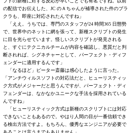
プトの新種に対する反応が早いことでも有名ですね。以前
の配信でお伝えした、JC のＡちゃんが補導された件のブラ
クラも、即座に対応されたんですね」
「ええ。うちでは、専門のスタッフが24 時間365 日態勢
で、世界中のネットに網を張って、新種スクリプトの発生
に目を光らせています。怪しいスクリプトが発見される
と、すぐにテクニカルチームが内容を確認し、悪質だと判
断されれば、シグネチャーとして、パーフェクト・ディフ
ェンダーに適用するんです」
「なるほど」ピーター斎藤は感心したように言った。
「アンチウィルスソフトの対応法だと、ヒューリスティッ
ク方式がメジャーだと思うんですが、パーフェクト・ディ
フェンダーは、なかなかユニークな手法を採用されている
んですね」
「ヒューリスティック方式は新種のスクリプトには対応
できないこともあるので。やはり人間の目が一番信頼でき
る検出方法ですよ。もちろん、優秀なエンジニアが必要で
あることは言うまでもありません」