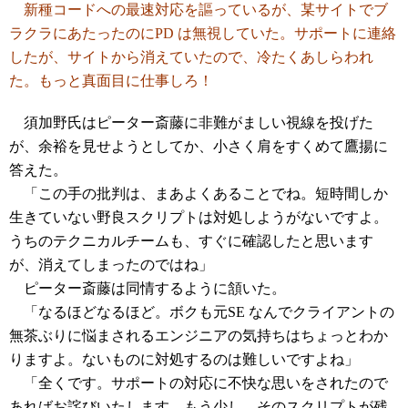
新種コードへの最速対応を謳っているが、某サイトでブ
ラクラにあたったのにPD は無視していた。サポートに連絡
したが、サイトから消えていたので、冷たくあしらわれ
た。もっと真面目に仕事しろ！
須加野氏はピーター斎藤に非難がましい視線を投げた
が、余裕を見せようとしてか、小さく肩をすくめて鷹揚に
答えた。
「この手の批判は、まあよくあることでね。短時間しか
生きていない野良スクリプトは対処しようがないですよ。
うちのテクニカルチームも、すぐに確認したと思います
が、消えてしまったのではね」
ピーター斎藤は同情するように頷いた。
「なるほどなるほど。ボクも元SE なんでクライアントの
無茶ぶりに悩まされるエンジニアの気持ちはちょっとわか
りますよ。ないものに対処するのは難しいですよね」
「全くです。サポートの対応に不快な思いをされたので
あればお詫びいたします。もう少し、そのスクリプトが残