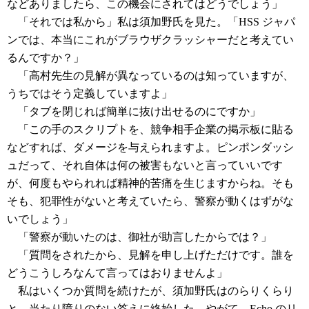
などありましたら、この機会にされてはどうでしょう」
「それでは私から」私は須加野氏を見た。「HSS ジャパ
ンでは、本当にこれがブラウザクラッシャーだと考えてい
るんですか？」
「高村先生の見解が異なっているのは知っていますが、
うちではそう定義していますよ」
「タブを閉じれば簡単に抜け出せるのにですか」
「この手のスクリプトを、競争相手企業の掲示板に貼る
などすれば、ダメージを与えられますよ。ピンポンダッシ
ュだって、それ自体は何の被害もないと言っていいです
が、何度もやられれば精神的苦痛を生じますからね。そも
そも、犯罪性がないと考えていたら、警察が動くはずがな
いでしょう」
「警察が動いたのは、御社が助言したからでは？」
「質問をされたから、見解を申し上げただけです。誰を
どうこうしろなんて言ってはおりませんよ」
私はいくつか質問を続けたが、須加野氏はのらりくらり
と、当たり障りのない答えに終始した。やがて、Echo のリ