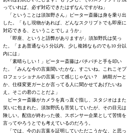
っていれば、必ず対応できたはずなんですがね」
「ということは須加野さん」ピーター斎藤は身を乗り出
した。「もし現物があれば、どんなスクリプトでも即座に
対応できる、ということでしょうか」
「即座、というと語弊がありますが」須加野氏は笑っ
た。「まあ普通なら5 分以内、少し複雑なものでも10 分以
内には」
「素晴らしい！」ピーター斎藤はパチパチと手を叩い
た。「みんな今の言葉聞いたかな。すごいね。これこそプ
ロフェッショナルの言葉って感じじゃない？ 納期ガーと
か、仕様変更ガーとか言ってる人に聞かせてあげたいね
え。そこの君のことだよ」
ピーター斎藤がカメラを真っ直ぐ指し、スタジオはまた
笑いに包まれた。須加野氏も苦笑していたが、その目元は
険しい。配信が終わった後、スポンサー企業として苦情を
言ってやろうとでも考えているのだろう。
「では、今のお言葉を証明していただこうかな、と思っ