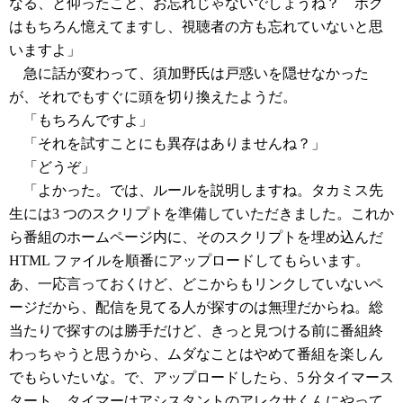
なる、と仰ったこと、お忘れじゃないでしょうね？ ボク
はもちろん憶えてますし、視聴者の方も忘れていないと思
いますよ」
急に話が変わって、須加野氏は戸惑いを隠せなかった
が、それでもすぐに頭を切り換えたようだ。
「もちろんですよ」
「それを試すことにも異存はありませんね？」
「どうぞ」
「よかった。では、ルールを説明しますね。タカミス先
生には3 つのスクリプトを準備していただきました。これか
ら番組のホームページ内に、そのスクリプトを埋め込んだ
HTML ファイルを順番にアップロードしてもらいます。
あ、一応言っておくけど、どこからもリンクしていないペ
ージだから、配信を見てる人が探すのは無理だからね。総
当たりで探すのは勝手だけど、きっと見つける前に番組終
わっちゃうと思うから、ムダなことはやめて番組を楽しん
でもらいたいな。で、アップロードしたら、5 分タイマース
タート。タイマーはアシスタントのアレクサくんにやって