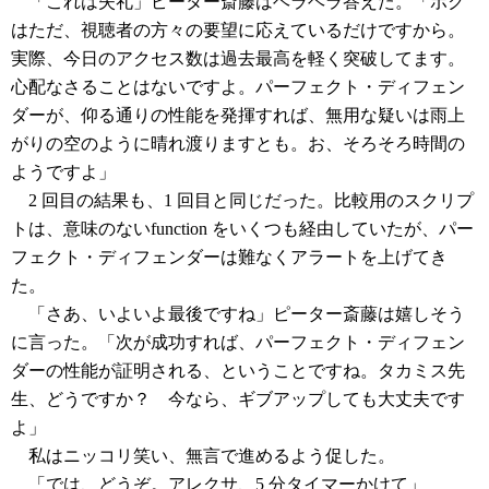
「これは失礼」ピーター斎藤はヘラヘラ答えた。「ボク
はただ、視聴者の方々の要望に応えているだけですから。
実際、今日のアクセス数は過去最高を軽く突破してます。
心配なさることはないですよ。パーフェクト・ディフェン
ダーが、仰る通りの性能を発揮すれば、無用な疑いは雨上
がりの空のように晴れ渡りますとも。お、そろそろ時間の
ようですよ」
2 回目の結果も、1 回目と同じだった。比較用のスクリプ
トは、意味のないfunction をいくつも経由していたが、パー
フェクト・ディフェンダーは難なくアラートを上げてき
た。
「さあ、いよいよ最後ですね」ピーター斎藤は嬉しそう
に言った。「次が成功すれば、パーフェクト・ディフェン
ダーの性能が証明される、ということですね。タカミス先
生、どうですか？ 今なら、ギブアップしても大丈夫です
よ」
私はニッコリ笑い、無言で進めるよう促した。
「では、どうぞ。アレクサ、5 分タイマーかけて」