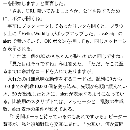
ーを開始します」と宣言した。
「さあ、URL 開いてみましょうか。公平を期するため
に、ボクが開くね」
事前にブックマークしてあったリンクを開くと、ブラウ
ザ上に「Hello, World!」がポップアップした。JavaScript の
alert で開いていて、OK ボタンを押しても、同じメッセージ
が表示される。
「これは、例のJC のＡちゃんが貼ったのと同じですね」
「見た目はそうですね」私は答えた。「ただ、そこに至
るまでに余計なコードを入れてありますが」
入れたのは無意味な動作をするコードだ。配列に0 から
100 までの乱数10,000 個を突っ込み、先頭から順に読んでい
き、50 が出現したときに、alert が表示するようになってい
る。比較用のスクリプトでは、メッセージと、乱数の生成
数、alert 表示の条件が変えてある。
「5 分間ボーッと待っているのもあれですから」ピーター
斎藤が、私と須加野氏を交互に見た。「お互い、何か質問