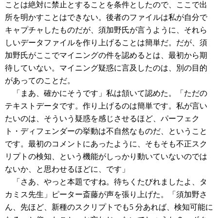
ことは絶対に禁止とすることを条件としたので、ここで出
所を明かすことはできない。後者のファイルは私が自分で
キャプチャしたものだが、須加野氏が言うように、それら
しいデータファイルを作り上げることは簡単だ。だが、須
加野氏がここでマイニングの件を認めるとは、最初から期
待していない。マイニング疑惑に言及したのは、別の目的
があってのことだ。
「まあ、確かにそうです」私は頷いて認めた。「ただの
テキストデータです。作り上げるのは簡単です。私が言い
たいのは、そういう疑惑を感じさせるほど、パーフェク
ト・ディフェンダーの挙動は不自然なものだ、ということ
です。最初のコメントにあったように、そもそも不正スク
リプトの検知、という機能がしっかり動いていないのでは
ないか、と思わせるほどに、です」
「さあ、やっと本題ですね。待ちくたびれましたよ、タ
カミス先生」ピーター斎藤が声を張り上げた。「須加野さ
ん、先ほど、新種のスクリプトでも5 分あれば、検知可能に