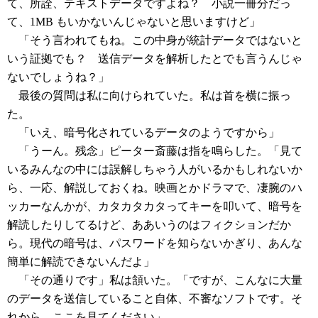
て、所詮、テキストデータですよね？ 小説一冊分だっ
て、1MB もいかないんじゃないと思いますけど」
「そう言われてもね。この中身が統計データではないと
いう証拠でも？ 送信データを解析したとでも言うんじゃ
ないでしょうね？」
最後の質問は私に向けられていた。私は首を横に振っ
た。
「いえ、暗号化されているデータのようですから」
「うーん。残念」ピーター斎藤は指を鳴らした。「見て
いるみんなの中には誤解しちゃう人がいるかもしれないか
ら、一応、解説しておくね。映画とかドラマで、凄腕のハ
ッカーなんかが、カタカタカタってキーを叩いて、暗号を
解読したりしてるけど、ああいうのはフィクションだか
ら。現代の暗号は、パスワードを知らないかぎり、あんな
簡単に解読できないんだよ」
「その通りです」私は頷いた。「ですが、こんなに大量
のデータを送信していること自体、不審なソフトです。そ
れから、ここを見てください」