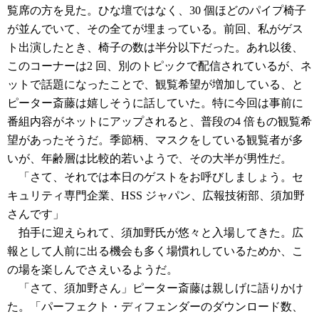
覧席の方を見た。ひな壇ではなく、30 個ほどのパイプ椅子
が並んでいて、その全てが埋まっている。前回、私がゲス
ト出演したとき、椅子の数は半分以下だった。あれ以後、
このコーナーは2 回、別のトピックで配信されているが、ネ
ットで話題になったことで、観覧希望が増加している、と
ピーター斎藤は嬉しそうに話していた。特に今回は事前に
番組内容がネットにアップされると、普段の4 倍もの観覧希
望があったそうだ。季節柄、マスクをしている観覧者が多
いが、年齢層は比較的若いようで、その大半が男性だ。
「さて、それでは本日のゲストをお呼びしましょう。セ
キュリティ専門企業、HSS ジャパン、広報技術部、須加野
さんです」
拍手に迎えられて、須加野氏が悠々と入場してきた。広
報として人前に出る機会も多く場慣れしているためか、こ
の場を楽しんでさえいるようだ。
「さて、須加野さん」ピーター斎藤は親しげに語りかけ
た。「パーフェクト・ディフェンダーのダウンロード数、