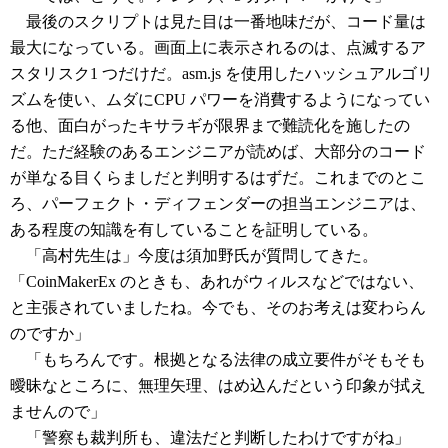
最後のスクリプトは見た目は一番地味だが、コード量は
最大になっている。画面上に表示されるのは、点滅するア
スタリスク1 つだけだ。asm.js を使用したハッシュアルゴリ
ズムを使い、ムダにCPU パワーを消費するようになってい
る他、面白がったキサラギが限界まで難読化を施したの
だ。ただ経験のあるエンジニアが読めば、大部分のコード
が単なる目くらましだと判明するはずだ。これまでのとこ
ろ、パーフェクト・ディフェンダーの担当エンジニアは、
ある程度の知識を有していることを証明している。
「高村先生は」今度は須加野氏が質問してきた。
「CoinMakerEx のときも、あれがウィルスなどではない、
と主張されていましたね。今でも、そのお考えは変わらん
のですか」
「もちろんです。根拠となる法律の成立要件がそもそも
曖昧なところに、無理矢理、はめ込んだという印象が拭え
ませんので」
「警察も裁判所も、違法だと判断したわけですがね」