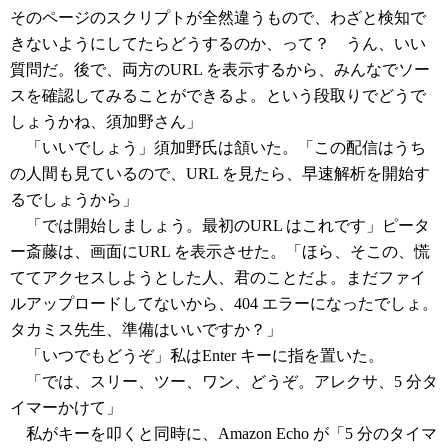
そのページのスクリプトが全然違うもので、わざと検知で
きないようにしてたらどうするのか、って？ うん、いい
質問だ。後で、両方のURL を表示するから、みんなでソー
スを確認してみることができるよ。という段取りでどうで
しょうかね、須加野さん」
「いいでしょう」須加野氏は頷いた。「この配信はうち
の人間も見ているので、URL を見たら、早速解析を開始す
るでしょうから」
「では開始しましょう。最初のURL はこれです」ピータ
ー斎藤は、画面にURL を表示させた。「ほら、そこの、慌
ててアクセスしようとした人、君のことだよ。まだファイ
ルアップロードしてないから、404 エラーになったでしょ。
タカミス先生、準備はいいですか？」
「いつでもどうぞ」私はEnter キーに指を置いた。
「では、スリー、ツー、ワン、どうぞ。アレクサ、5 分タ
イマーかけて」
私がキーを叩くと同時に、Amazon Echo が「5 分のタイマ