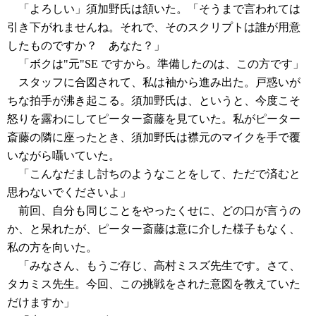
「よろしい」須加野氏は頷いた。「そうまで言われては
引き下がれませんね。それで、そのスクリプトは誰が用意
したものですか？ あなた？」
「ボクは"元"SE ですから。準備したのは、この方です」
スタッフに合図されて、私は袖から進み出た。戸惑いが
ちな拍手が沸き起こる。須加野氏は、というと、今度こそ
怒りを露わにしてピーター斎藤を見ていた。私がピーター
斎藤の隣に座ったとき、須加野氏は襟元のマイクを手で覆
いながら囁いていた。
「こんなだまし討ちのようなことをして、ただで済むと
思わないでくださいよ」
前回、自分も同じことをやったくせに、どの口が言うの
か、と呆れたが、ピーター斎藤は意に介した様子もなく、
私の方を向いた。
「みなさん、もうご存じ、高村ミスズ先生です。さて、
タカミス先生。今回、この挑戦をされた意図を教えていた
だけますか」