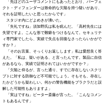
「先ほどのユーザコメントにもあったとおり、パーフェ
クト・ディフェンダーは致命的な欠陥を持つ疑いがあり、
それを証明したいと思ったからです」
スタジオ内にどよめきが沸いた。
「失礼ですね」須加野氏は私を睨んだ。「高村先生には
失望ですよ。こんな形で難癖をつけるなんて。セキュリテ
ィ専門家でしたら、実績で失点を回復なさったらいかがで
すか？」
「そのお言葉、そっくりお返しします」私は愛想良く答
えた。「私は、疑いがある、と言ったんです。製品に自信
があるなら、実績で証明されてはいかがですか？」
「欠陥と仰るが、言った通り、すでに存在しないスクリ
プトに対する防御など不可能でしょう。そもそも、存在し
たかどうかも疑わしい。何かの警告機能をブラクラだと誤
解した可能性もありますよ」
「実はですね」ピーター斎藤が言った。「こんなコメン
トもあるんです」