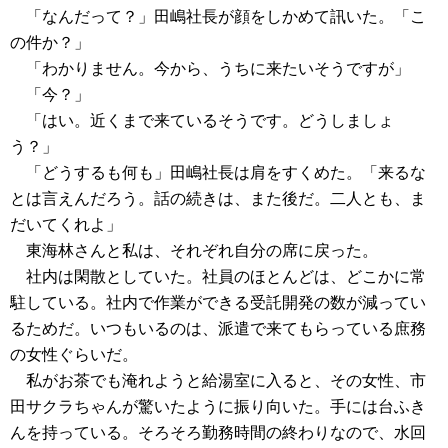
「なんだって？」田嶋社長が顔をしかめて訊いた。「こ
の件か？」
「わかりません。今から、うちに来たいそうですが」
「今？」
「はい。近くまで来ているそうです。どうしましょ
う？」
「どうするも何も」田嶋社長は肩をすくめた。「来るな
とは言えんだろう。話の続きは、また後だ。二人とも、ま
だいてくれよ」
東海林さんと私は、それぞれ自分の席に戻った。
社内は閑散としていた。社員のほとんどは、どこかに常
駐している。社内で作業ができる受託開発の数が減ってい
るためだ。いつもいるのは、派遣で来てもらっている庶務
の女性ぐらいだ。
私がお茶でも淹れようと給湯室に入ると、その女性、市
田サクラちゃんが驚いたように振り向いた。手には台ふき
んを持っている。そろそろ勤務時間の終わりなので、水回