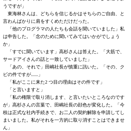
うですが」
東海林さんは、どちらを信じるかはそちらのご自由、と
言わんばかりに肩をすくめただけだった。
「他のプログラマの人たちも会話を聞いていました」私
は申告した。「念のために聞いてみてはいかがでしょう
か」
「すでに聞いています」高杉さんは答えた。「大筋で、
サードアイさんの話と一致していました」
「あの、それで」田嶋社長が慎重に訊いた。「その、ク
ビの件ですが......」
「私がここに来た2 つ目の理由はその件です」
「と言いますと」
「私の権限で取り消します、と言いたいところなのです
が」高杉さんの言葉で、田嶋社長の顔色が変化した。「今
枝は正式な社内手続きで、お二人の契約解除を申請してし
まいました。私がそれを一方的に取り消すことはできませ
ん」