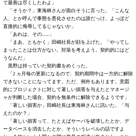
て最善は尽くしたわよ」
「そうか？」東海林さんが面白そうに言った。「こんな
人、とか呼んで事態を悪化させたのは誰だっけ。よっぽど
直接的に侮辱してるじゃないか」
「あれは、その......」
「まあ、ともかく」田嶋社長が顔を上げた。「やってし
まったことは仕方がない。対策を考えよう。契約的にはど
うなんだ」
黒野は持っていた契約書をめくった。
「2 ヵ月毎の更新になるので、契約期間中は一方的に解除
できないことになってます。ただ、例外もあります。意図
的にプロジェクトに対して著しい損害を与えたとマネージ
ャが判断した場合、契約を無条件に解除できるようです」
「著しい損害か」田嶋社長は東海林さんに訊いた。「与
えたのか？」
「著しい損害って、たとえばサーバを破壊したとか、デ
ータベースを消去したとか、そういうレベルの話ですよ