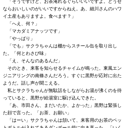
「そうですけど、お茶淹れるぐらいいいですよ。どうせ
ならおいしいのがいいですからねえ。あ、細川さんのハワ
イ土産もありますよ。食べます？」
「へえ、何？」
「マカダミアナッツです」
「やっぱり」
「でも」サクラちゃんは棚からスチール缶を取り出し
た。「何とわさび味」
「え、そんなのあるんだ」
そのとき、来客を知らせるチャイムが鳴った。東風エン
ジニアリングの南條さんだろう。すぐに黒野が応対に出た
ようだ。話し声が聞こえる。
私とサクラちゃんが無駄話をしながらお湯が沸くのを待
っていると、黒野が給湯室に駆け込んできた。
「あ、市田さん、まだいたか、よかった」黒野は緊張し
た顔で言った。「お茶、お願い」
「はーい」サクラちゃんは頷いて、来客用のお茶のペッ
トボトルが入れてあるダンボール箱に向き直った。「いく