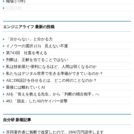
職場 (71件)
転職活動
エンジニアライフ 最新の投稿
「分からない」と分かる力
イノウーの選択 (13) 見えない不運
第743回 社畜を考える
判断は、正解を当てることではない
私は技術屋だ-便利になるほど、人間は弱くなるのか
私たちはデジタル世界で生きる準備ができているのか？
AIにDB設計を任せるとは、どこの何のことなのか？
最後には離れていくAI
AIを「答えを教える先生」から「判断の稽古相手」へ
482.「脱走」したAIのサイバー攻撃
自分研 新着記事
共同著作者に無断で改変したので、2800万円請求します