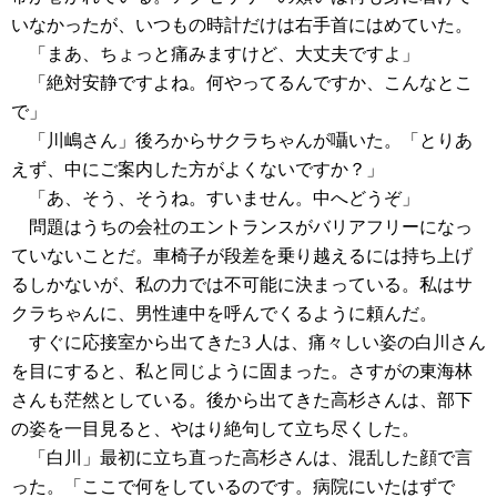
いなかったが、いつもの時計だけは右手首にはめていた。
「まあ、ちょっと痛みますけど、大丈夫ですよ」
「絶対安静ですよね。何やってるんですか、こんなとこ
で」
「川嶋さん」後ろからサクラちゃんが囁いた。「とりあ
えず、中にご案内した方がよくないですか？」
「あ、そう、そうね。すいません。中へどうぞ」
問題はうちの会社のエントランスがバリアフリーになっ
ていないことだ。車椅子が段差を乗り越えるには持ち上げ
るしかないが、私の力では不可能に決まっている。私はサ
クラちゃんに、男性連中を呼んでくるように頼んだ。
すぐに応接室から出てきた3 人は、痛々しい姿の白川さん
を目にすると、私と同じように固まった。さすがの東海林
さんも茫然としている。後から出てきた高杉さんは、部下
の姿を一目見ると、やはり絶句して立ち尽くした。
「白川」最初に立ち直った高杉さんは、混乱した顔で言
った。「ここで何をしているのです。病院にいたはずで