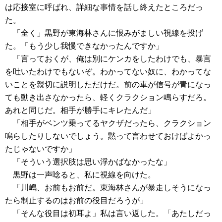
は応接室に呼ばれ、詳細な事情を話し終えたところだっ
た。
「全く」黒野が東海林さんに恨みがましい視線を投げ
た。「もう少し我慢できなかったんですか」
「言っておくが、俺は別にケンカをしたわけでも、暴言
を吐いたわけでもないぞ。わかってない奴に、わかってな
いことを親切に説明しただけだ。前の車が信号が青になっ
ても動き出さなかったら、軽くクラクション鳴らすだろ。
あれと同じだ。相手が勝手にキレたんだ」
「相手がベンツ乗ってるヤクザだったら、クラクション
鳴らしたりしないでしょう。黙って言わせておけばよかっ
たじゃないですか」
「そういう選択肢は思い浮かばなかったな」
黒野は一声唸ると、私に視線を向けた。
「川嶋、お前もお前だ。東海林さんが暴走しそうになっ
たら制止するのはお前の役目だろうが」
「そんな役目は初耳よ」私は言い返した。「あたしだっ