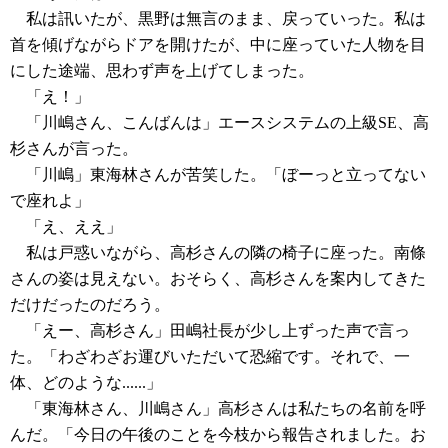
私は訊いたが、黒野は無言のまま、戻っていった。私は
首を傾げながらドアを開けたが、中に座っていた人物を目
にした途端、思わず声を上げてしまった。
「え！」
「川嶋さん、こんばんは」エースシステムの上級SE、高
杉さんが言った。
「川嶋」東海林さんが苦笑した。「ぼーっと立ってない
で座れよ」
「え、ええ」
私は戸惑いながら、高杉さんの隣の椅子に座った。南條
さんの姿は見えない。おそらく、高杉さんを案内してきた
だけだったのだろう。
「えー、高杉さん」田嶋社長が少し上ずった声で言っ
た。「わざわざお運びいただいて恐縮です。それで、一
体、どのような......」
「東海林さん、川嶋さん」高杉さんは私たちの名前を呼
んだ。「今日の午後のことを今枝から報告されました。お