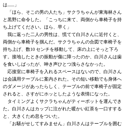
は......」
「ほら、そこの男の人たち」サクラちゃんが東海林さん
と黒野に命令した。「こっちに来て、両側から車椅子を持
ち上げてください。ほら、早く」
我に返った二人の男性は、慌てて白川さんに近付くと、
両側から車椅子を掴んだ。サクラちゃんの合図で車椅子を
持ち上げ、数10 センチを移動して、床の上にそっと下ろ
す。接地したときの振動が傷に障ったのか、白川さんは歯
を食いしばったが、呻き声ひとつ洩らさなかった。
応接室に車椅子を入れるスペースはないので、白川さん
は会議用テーブルに案内された。その短い移動でも身体へ
のダメージがあったらしく、テーブルの前で車椅子が固定
されると、さすがにホッとしたような表情になった。
タイミングよくサクラちゃんがティーポットを運んでき
た。白川さんはカップに注がれた暖かい紅茶を一口すする
と、大きくため息をついた。
「お騒がせしてすみません」白川さんはテーブルを囲む