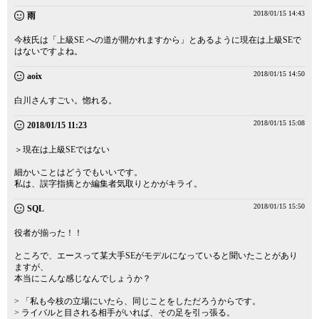
2018/01/15 14:43
雨
今枝氏は「上級SE への道が開かれますから」とあるように現在は上級SEで
はないですよね。
2018/01/15 14:50
aoix
白川さんすごい。惚れる。
2018/01/15 15:08
2018/01/15 11:23
＞現在は上級SEではない
細かいことはどうでもいいです。
私は、誤字指摘とか編集者気取りとかがキライ。
2018/01/15 15:50
SQL
役者が揃った！！
ところで、エースって某大手SEがモデルになっていると聞いたことがあり
ますが、
本当にこんな感じなんでしょうか？
> 「私も今枝の立場にいたら、同じことをしただろうからです。
> ライバルと目される相手がいれば、その足を引っ張る。