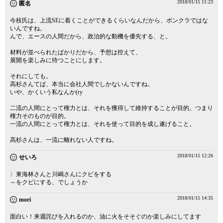
2018/01/15 11:23
匿名
今枝氏は、上流SEに着くことができるくらいなんだから、ボンクラではな
いんですね。
んで、エースの人間だから、政治的な動機を優先する、と。
材料が並べられたばかりだから、予想は控えて、
展開を楽しみに待つことにします。
それにしても。
高杉さんてば、本当に会社人間でしかないんですね。
いや、かくいう私なんか(ry
二流の人間にとって権力とは、それを獲得して維持することが目的。つまり
権力そのものが目的。
一流の人間にとって権力とは、それを使って目的を成し遂げること。
高杉さんは、一流に離れない人ですね。
2018/01/15 12:26
せいろ
〉東海林さんと川嶋さんにクビをする
～をクビにする、でしょうか
2018/01/15 14:35
mori
面白い！来週詫びを入れるのか、油に火をそそぐのか楽しみにしてます