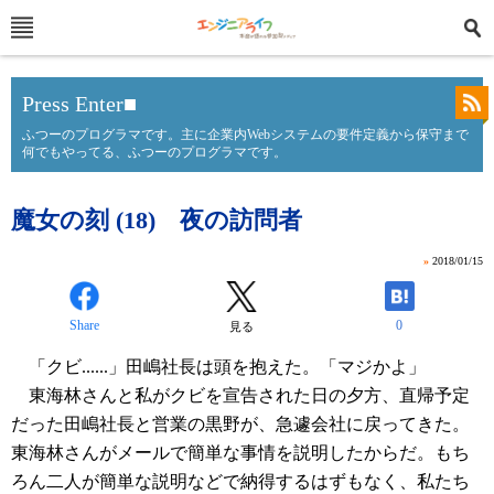
Press Enter■
ふつーのプログラマです。主に企業内Webシステムの要件定義から保守まで
何でもやってる、ふつーのプログラマです。
魔女の刻 (18) 夜の訪問者
»
2018/01/15
Share
0
見る
「クビ......」田嶋社長は頭を抱えた。「マジかよ」
東海林さんと私がクビを宣告された日の夕方、直帰予定
だった田嶋社長と営業の黒野が、急遽会社に戻ってきた。
東海林さんがメールで簡単な事情を説明したからだ。もち
ろん二人が簡単な説明などで納得するはずもなく、私たち