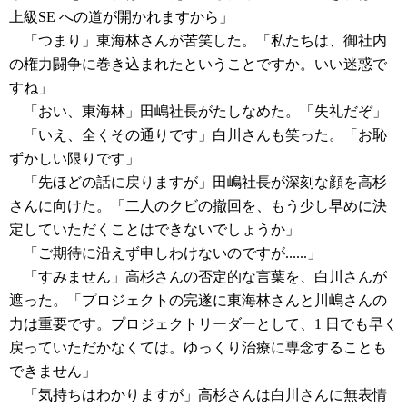
上級SE への道が開かれますから」
「つまり」東海林さんが苦笑した。「私たちは、御社内
の権力闘争に巻き込まれたということですか。いい迷惑で
すね」
「おい、東海林」田嶋社長がたしなめた。「失礼だぞ」
「いえ、全くその通りです」白川さんも笑った。「お恥
ずかしい限りです」
「先ほどの話に戻りますが」田嶋社長が深刻な顔を高杉
さんに向けた。「二人のクビの撤回を、もう少し早めに決
定していただくことはできないでしょうか」
「ご期待に沿えず申しわけないのですが......」
「すみません」高杉さんの否定的な言葉を、白川さんが
遮った。「プロジェクトの完遂に東海林さんと川嶋さんの
力は重要です。プロジェクトリーダーとして、1 日でも早く
戻っていただかなくては。ゆっくり治療に専念することも
できません」
「気持ちはわかりますが」高杉さんは白川さんに無表情