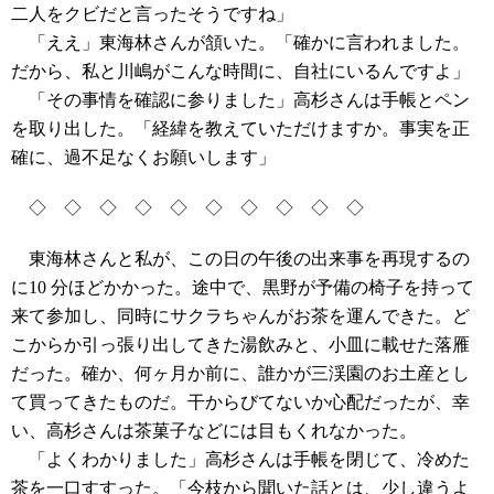
二人をクビだと言ったそうですね」
「ええ」東海林さんが頷いた。「確かに言われました。
だから、私と川嶋がこんな時間に、自社にいるんですよ」
「その事情を確認に参りました」高杉さんは手帳とペン
を取り出した。「経緯を教えていただけますか。事実を正
確に、過不足なくお願いします」
◇ ◇ ◇ ◇ ◇ ◇ ◇ ◇ ◇ ◇
東海林さんと私が、この日の午後の出来事を再現するの
に10 分ほどかかった。途中で、黒野が予備の椅子を持って
来て参加し、同時にサクラちゃんがお茶を運んできた。ど
こからか引っ張り出してきた湯飲みと、小皿に載せた落雁
だった。確か、何ヶ月か前に、誰かが三渓園のお土産とし
て買ってきたものだ。干からびてないか心配だったが、幸
い、高杉さんは茶菓子などには目もくれなかった。
「よくわかりました」高杉さんは手帳を閉じて、冷めた
茶を一口すすった。「今枝から聞いた話とは、少し違うよ