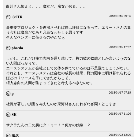
白川さん怖ええ。。。魔女だ、魔女がおる。。。
2018/01/16 09:56
３STR
最重要プロジェクトを遅滞させれば自己評価になるって、エリートさんの集
う会社は魔窟だなあと凡百なわたしゃ思うです
そんなベンダーに任せるのやだなぁ
2018/01/16 17:42
phecda
しかし、これだけ権力志向を通り越して、権力欲の奴隷としか言いようのな
い人間ばっかりで、
エースシステムが会社としての体を保てているのは不思議でしょうがない。
それとも、エースシステムは会社の成長の結果、権力闘争に明け暮れられる
ほどのリソースを手にできたからこそ、
権力志向の人間が集まってきたと考えるべきなのか。
2018/01/17 07:19
p
社長が著しい損害を与えたのか東海林さんにわざわざ聞くとこすき
2018/01/17 11:26
SK
サクラたんの二の腕にタトゥー！？何かの伏線！？
2018/01/22 12:26
匿名