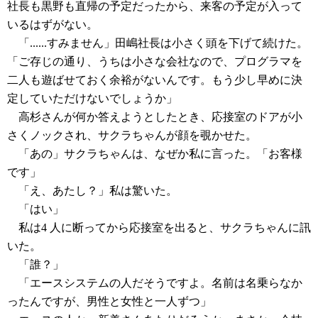
社長も黒野も直帰の予定だったから、来客の予定が入って
いるはずがない。
「......すみません」田嶋社長は小さく頭を下げて続けた。
「ご存じの通り、うちは小さな会社なので、プログラマを
二人も遊ばせておく余裕がないんです。もう少し早めに決
定していただけないでしょうか」
高杉さんが何か答えようとしたとき、応接室のドアが小
さくノックされ、サクラちゃんが顔を覗かせた。
「あの」サクラちゃんは、なぜか私に言った。「お客様
です」
「え、あたし？」私は驚いた。
「はい」
私は4 人に断ってから応接室を出ると、サクラちゃんに訊
いた。
「誰？」
「エースシステムの人だそうですよ。名前は名乗らなか
ったんですが、男性と女性と一人ずつ」