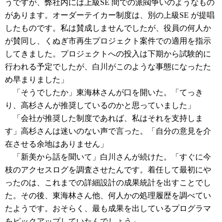
うですが、弊社内には上級SE 間での派閥争いのようなもの
があります。オーダーテイカー制度は、別の上級SE が提唱
したものです。私は賛成しませんでしたが、役員の何人か
が賛同し、くぬぎ市再生プロジェクト案件での適用を指示
してきました。プロジェクトへの投入は下期から試験的に
行われる予定でしたが、白川がこのような事態になったた
め早まりました」
「そうでしたか」東海林さんが口を開いた。「てっき
り、高杉さんが推奨しているのかと思っていました」
「会社が推奨した制度であれば、私はそれを支持しま
す」高杉さんは迷いのない声で言った。「自分の意見を介
在させる余地はありません」
「新美から話を聞いて」白川さんが続けた。「すぐに今
枝のアクセスログを調査させたんです。着任して最初にや
ったのは、これまでの詳細設計の成果統計を出すことでし
た。その後、東海林さん他、何人かの処理履歴を調べてい
たようです。おそらく、最も成果を出しているプログラマ
をピックアップしていたんでしょう」