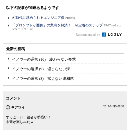
以下の記事が関連あるようです
AI時代に求められるエンジニア像
PR(＠IT)
「プロンプトが面倒」の悲鳴を解消！ AI定着のステップ
PR(ITmedia エ
ンタープライズ)
Recommended by
最新の投稿
イノウーの選択 (10) 終わらない要求
イノウーの選択 (9) 埋まらない溝
イノウーの選択 (8) 拭えない違和感
コメント
2018/01/15 09:32
キアワイ
すっごーい！役者が勢揃い！
来週が楽しみだｗ