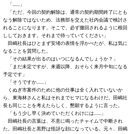
「......」
「ただ、今回の契約解除は、通常の契約期間終了にとも
なう解除ではないため、法務部を交えた社内会議で検討さ
れることになります。そこで、必ず撤回されるように根回
ししておきます。それまで待っていてください」
田嶋社長はひとまず安堵の表情を浮かべたが、私は気に
なることを質問した。
「その結果が出るのはいつになるんでしょうか？」
「まだ未定ですが、来週以降、おそらく来月中旬になる
予定です」
「そうですか......」
くぬぎ市案件のために他の仕事は全く入れていないか
ら、東海林さんと私はそれまでヒマになるわけだ。田嶋社
長も同じことを考えたらしく、懇願するように言った。
「もう少し早く決めていただくわけには......」
田嶋社長の言葉は、不意に鳴ったチャイムで中断され
た。田嶋社長と黒野は怪訝な顔になっている。元々、田嶋