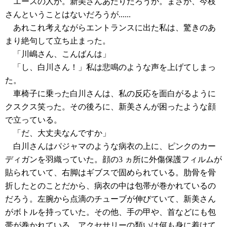
エースの人か。新美さんあたりだろうか。まさか、今枝
さんということはないだろうが......
あれこれ考えながらエントランスに出た私は、驚きのあ
まり絶句して立ち止まった。
「川嶋さん、こんばんは」
「し、白川さん！」私は悲鳴のような声を上げてしまっ
た。
車椅子に乗った白川さんは、私の反応を面白がるように
クスクス笑った。その後ろに、新美さんが困ったような顔
で立っている。
「だ、大丈夫なんですか」
白川さんはパジャマのような病衣の上に、ピンクのカー
ディガンを羽織っていた。顔の3 ヵ所に外傷保護フィルムが
貼られていて、右脚はギブスで固められている。肋骨を骨
折したとのことだから、病衣の中は包帯が巻かれているの
だろう。左腕から点滴のチューブが伸びていて、新美さん
がボトルを持っていた。その他、手の甲や、首などにも包
帯が巻かれている。アクセサリーの類いは何も身に着けて