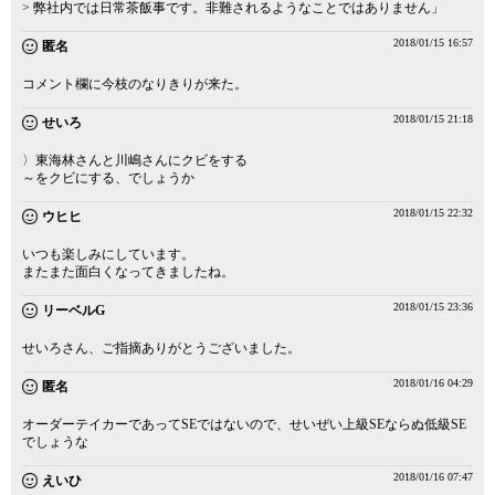
> 弊社内では日常茶飯事です。非難されるようなことではありません」
2018/01/15 16:57
匿名
コメント欄に今枝のなりきりが来た。
2018/01/15 21:18
せいろ
〉東海林さんと川嶋さんにクビをする
～をクビにする、でしょうか
2018/01/15 22:32
ウヒヒ
いつも楽しみにしています。
またまた面白くなってきましたね。
2018/01/15 23:36
リーベルG
せいろさん、ご指摘ありがとうございました。
2018/01/16 04:29
匿名
オーダーテイカーであってSEではないので、せいぜい上級SEならぬ低級SE
でしょうな
2018/01/16 07:47
えいひ