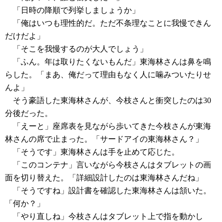
「日時の降順で列挙しましょうか」
「俺はいつも理性的だ。ただ不条理なことに我慢できん
だけだよ」
「そこを我慢するのが大人でしょう」
「ふん。年は取りたくないもんだ」東海林さんは鼻を鳴
らした。「まあ、俺だって理由もなく人に噛みついたりせ
んよ」
そう豪語した東海林さんが、今枝さんと衝突したのは30
分後だった。
「えーと」座席表を見ながら歩いてきた今枝さんが東海
林さんの席で止まった。「サードアイの東海林さん？」
「そうです」東海林さんは手を止めて応じた。
「このコンテナ」言いながら今枝さんはタブレットの画
面を切り替えた。「詳細設計したのは東海林さんだね」
「そうですね」設計書を確認した東海林さんは頷いた。
「何か？」
「やり直しね」今枝さんはタブレット上で指を動かし