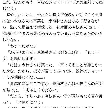
これ。なんかもう、単なるジャストアイデアの羅列って感
じだよ」
感心したことに、やたらに横文字が多いだけで全く中身
のない今枝さんの言葉を、東海林さんは小さく頷きなが
ら、黙って最後まで拝聴した。初対面の今枝さんには、一
次請け担当者の言葉に恐れ入っているように見えたのかも
しれない。
「わかったかな」
「わかりません」東海林さんは顔を上げた。「もう一
度、お願いします」
「はは」今枝さんは笑った。「言ってることが難しかっ
たかな。だから、ぼくが言ってるのはさ、設計のディティ
ールが明確じゃない......」
「具体的にはどこですか」東海林さんは今枝さんの言葉
を遮った。「明示してください」
「だから、そりゃあ」今枝さんの手が意味もなく宙を舞
った。「全体的にだよ」