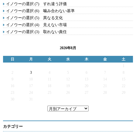
イノウーの選択 (7) すれ違う評価
イノウーの選択 (6) 噛み合わない基準
イノウーの選択 (5) 異なる文化
イノウーの選択 (4) 見えない市場
イノウーの選択 (3) 取れない責任
2026年8月
日
月
火
水
木
金
土
1
2
3
4
5
6
7
8
9
10
11
12
13
14
15
16
17
18
19
20
21
22
23
24
25
26
27
28
29
30
31
カテゴリー