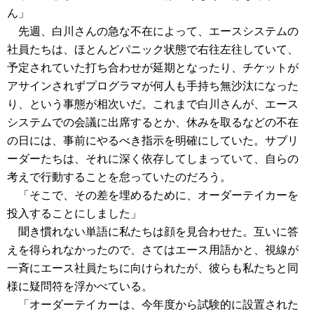
ん」
先週、白川さんの急な不在によって、エースシステムの
社員たちは、ほとんどパニック状態で右往左往していて、
予定されていた打ち合わせが延期となったり、チケットが
アサインされずプログラマが何人も手持ち無沙汰になった
り、という事態が相次いだ。これまで白川さんが、エース
システムでの会議に出席するとか、休みを取るなどの不在
の日には、事前にやるべき指示を明確にしていた。サブリ
ーダーたちは、それに深く依存してしまっていて、自らの
考えで行動することを怠っていたのだろう。
「そこで、その差を埋めるために、オーダーテイカーを
投入することにしました」
聞き慣れない単語に私たちは顔を見合わせた。互いに答
えを得られなかったので、さてはエース用語かと、視線が
一斉にエース社員たちに向けられたが、彼らも私たちと同
様に疑問符を浮かべている。
「オーダーテイカーは、今年度から試験的に設置された