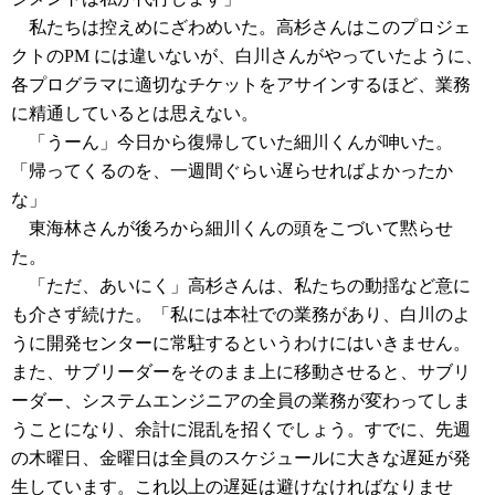
私たちは控えめにざわめいた。高杉さんはこのプロジェ
クトのPM には違いないが、白川さんがやっていたように、
各プログラマに適切なチケットをアサインするほど、業務
に精通しているとは思えない。
「うーん」今日から復帰していた細川くんが呻いた。
「帰ってくるのを、一週間ぐらい遅らせればよかったか
な」
東海林さんが後ろから細川くんの頭をこづいて黙らせ
た。
「ただ、あいにく」高杉さんは、私たちの動揺など意に
も介さず続けた。「私には本社での業務があり、白川のよ
うに開発センターに常駐するというわけにはいきません。
また、サブリーダーをそのまま上に移動させると、サブリ
ーダー、システムエンジニアの全員の業務が変わってしま
うことになり、余計に混乱を招くでしょう。すでに、先週
の木曜日、金曜日は全員のスケジュールに大きな遅延が発
生しています。これ以上の遅延は避けなければなりませ