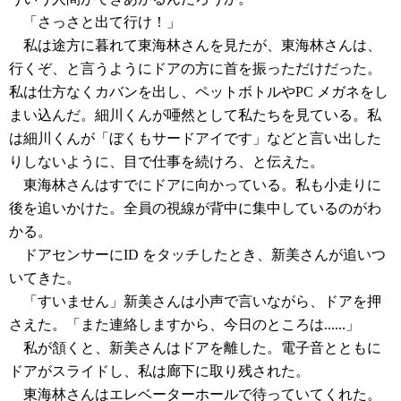
「さっさと出て行け！」
私は途方に暮れて東海林さんを見たが、東海林さんは、
行くぞ、と言うようにドアの方に首を振っただけだった。
私は仕方なくカバンを出し、ペットボトルやPC メガネをし
まい込んだ。細川くんが唖然として私たちを見ている。私
は細川くんが「ぼくもサードアイです」などと言い出した
りしないように、目で仕事を続けろ、と伝えた。
東海林さんはすでにドアに向かっている。私も小走りに
後を追いかけた。全員の視線が背中に集中しているのがわ
かる。
ドアセンサーにID をタッチしたとき、新美さんが追いつ
いてきた。
「すいません」新美さんは小声で言いながら、ドアを押
さえた。「また連絡しますから、今日のところは......」
私が頷くと、新美さんはドアを離した。電子音とともに
ドアがスライドし、私は廊下に取り残された。
東海林さんはエレベーターホールで待っていてくれた。