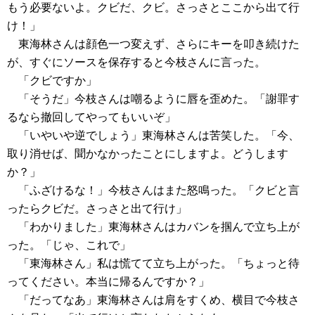
もう必要ないよ。クビだ、クビ。さっさとここから出て行
け！」
東海林さんは顔色一つ変えず、さらにキーを叩き続けた
が、すぐにソースを保存すると今枝さんに言った。
「クビですか」
「そうだ」今枝さんは嘲るように唇を歪めた。「謝罪す
るなら撤回してやってもいいぞ」
「いやいや逆でしょう」東海林さんは苦笑した。「今、
取り消せば、聞かなかったことにしますよ。どうします
か？」
「ふざけるな！」今枝さんはまた怒鳴った。「クビと言
ったらクビだ。さっさと出て行け」
「わかりました」東海林さんはカバンを掴んで立ち上が
った。「じゃ、これで」
「東海林さん」私は慌てて立ち上がった。「ちょっと待
ってください。本当に帰るんですか？」
「だってなあ」東海林さんは肩をすくめ、横目で今枝さ