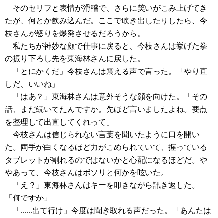
そのセリフと表情が滑稽で、さらに笑いがこみ上げてき
たが、何とか飲み込んだ。ここで吹き出したりしたら、今
枝さんが怒りを爆発させるだろうから。
私たちが神妙な顔で仕事に戻ると、今枝さんは挙げた拳
の振り下ろし先を東海林さんに戻した。
「とにかくだ」今枝さんは震える声で言った。「やり直
しだ、いいね」
「はあ？」東海林さんは意外そうな顔を向けた。「その
話、まだ続いてたんですか。先ほど言いましたよね。要点
を整理して出直してくれって」
今枝さんは信じられない言葉を聞いたように口を開い
た。両手が白くなるほど力がこめられていて、握っている
タブレットが割れるのではないかと心配になるほどだ。や
やあって、今枝さんはボソリと何かを呟いた。
「え？」東海林さんはキーを叩きながら訊き返した。
「何ですか」
「......出て行け」今度は聞き取れる声だった。「あんたは