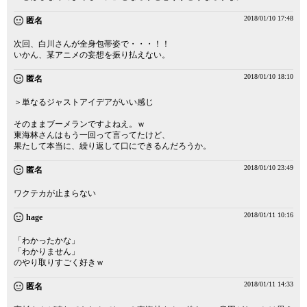
2018/01/10 17:48
匿名
次回、白川さんが全身包帯姿で・・・！！
いかん、某アニメの妄想を振り払えない。
2018/01/10 18:10
匿名
＞単なるジャストアイデアがいい感じ
そのままブーメランですよねえ。ｗ
東海林さんはもう一回って言ってたけど、
果たして本当に、繰り返して口にできるんだろうか。
2018/01/10 23:49
匿名
ワクテカが止まらない
2018/01/11 10:16
hage
「わかったかな」
「わかりません」
のやり取りすごく好きｗ
2018/01/11 14:33
匿名