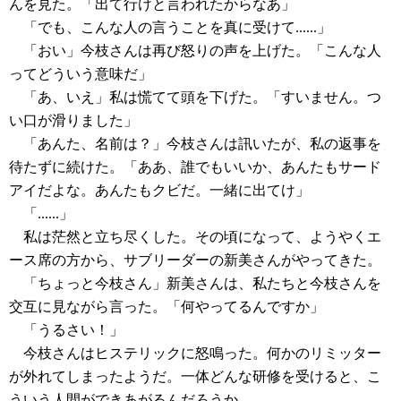
んを見た。「出て行けと言われたからなあ」
「でも、こんな人の言うことを真に受けて......」
「おい」今枝さんは再び怒りの声を上げた。「こんな人
ってどういう意味だ」
「あ、いえ」私は慌てて頭を下げた。「すいません。つ
い口が滑りました」
「あんた、名前は？」今枝さんは訊いたが、私の返事を
待たずに続けた。「ああ、誰でもいいか、あんたもサード
アイだよな。あんたもクビだ。一緒に出てけ」
「......」
私は茫然と立ち尽くした。その頃になって、ようやくエ
ース席の方から、サブリーダーの新美さんがやってきた。
「ちょっと今枝さん」新美さんは、私たちと今枝さんを
交互に見ながら言った。「何やってるんですか」
「うるさい！」
今枝さんはヒステリックに怒鳴った。何かのリミッター
が外れてしまったようだ。一体どんな研修を受けると、こ
ういう人間ができあがるんだろうか。