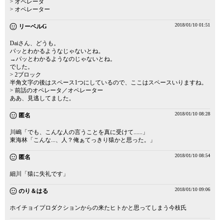
> オペレータ
> オペレーター
2018/01/10 01:51
リーベルG
Daiさん、どうも。
パッとわかるようなじゃないとね。
→パッとわかるようなのじゃないとね。
でした。
> 2ブロック
半角文字の後はスペース1つにしているので、ここはスペースいりますね。
> 前話のオペレータ／オペレーター
ああ、見逃してました。
2018/01/10 08:28
匿名
川嶋「でも、こんな人の言うことを真に受けて......」
東海林「こんな...、人？俺ぁてっきり猿かと思った。」
2018/01/10 08:54
匿名
細川「猿に失礼です」
2018/01/10 09:06
のり＆はる
ホイチョイプロダクションからの来たヒトかと思ってしまう今枝氏