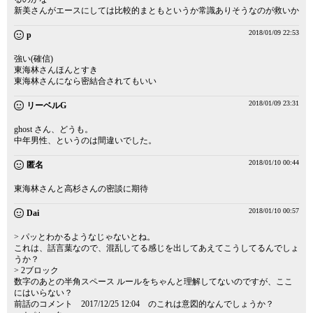
新美さんがエースにしては比較的まともというか常識ありそうなのが救いか
2018/01/09 22:53
p
強い(確信)
東海林さんほんとすき
東海林さんになら密結合されてもいい
2018/01/09 23:31
リーベルG
ghost さん、どうも。
中年男性、というのは間違いでした。
2018/01/10 00:44
匿名
東海林さんと高杉さんの密談に期待
2018/01/10 00:57
Dai
> パッとわかるようなじゃないとね。
これは、話言葉なので、混乱してる感じを出してあえてこうしてるんでしょ
うか？
> 2ブロック
数字のあとの半角スペース ルールをちゃんと理解してないのですが、ここ
にはいらない？
前話のコメント 2017/12/25 12:04 のこれは意図的なんでしょうか？