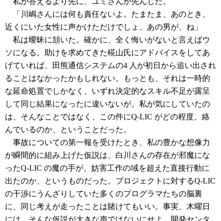
私が答えるより先に、ユミさんが先んじた。
「川嶋さんには何も責任ないよ。たまたま、あのとき、
近くにいた女性に声かけただけでしょ、あの男が、ね」
私は曖昧に頷いた。確かに、全く悔いがないと言えばウ
ソになる。助けを求めてきた椛山氏にアドバイスをしてあ
げていれば、田熊通信システムの4 人が初日から追い出され
ることはなかったかもしれない。もっとも、それは一時的
な延命処置でしかなく、いずれ決定的なスキル不足が露呈
して同じ結果になったに違いないが。私が気にしていたの
は、そんなことではなく、この件にQ-LIC がどの程度、絡
んでいるのか、ということだった。
事故についての第一報を受けたとき、私の豊かな想像力
が瞬間的に組み上げた仮説は、白川さんの存在が邪魔にな
ったQ-LIC の魔の手が、妨害工作の域を超えた直接行動に
出たのか、というものだった。プロジェクトに対するQ-LIC
の干渉にうんざりしていた多くのプログラマたちの脳裏
に、同じ考えが走ったことは賭けてもいい。事実、木曜日
には、そんな仮説が大きな声ではないにせよ、開発センタ