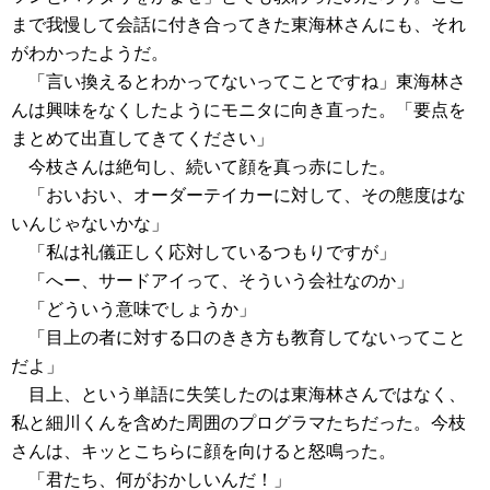
まで我慢して会話に付き合ってきた東海林さんにも、それ
がわかったようだ。
「言い換えるとわかってないってことですね」東海林さ
んは興味をなくしたようにモニタに向き直った。「要点を
まとめて出直してきてください」
今枝さんは絶句し、続いて顔を真っ赤にした。
「おいおい、オーダーテイカーに対して、その態度はな
いんじゃないかな」
「私は礼儀正しく応対しているつもりですが」
「へー、サードアイって、そういう会社なのか」
「どういう意味でしょうか」
「目上の者に対する口のきき方も教育してないってこと
だよ」
目上、という単語に失笑したのは東海林さんではなく、
私と細川くんを含めた周囲のプログラマたちだった。今枝
さんは、キッとこちらに顔を向けると怒鳴った。
「君たち、何がおかしいんだ！」