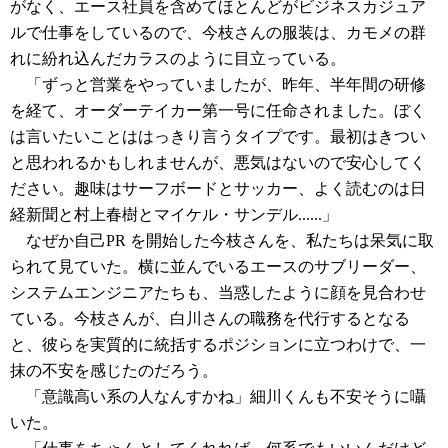
がなく、エース社員を含めてほとんどがビジネスカジュア
ルで仕事をしているので、今枝さんの服装は、カモメの群
れに紛れ込んだカラスのように目立っている。
「ずっと営業をやっていましたが、昨年、半年間の研修
を経て、オーダーテイカー第一号に任命されました。ぼく
は言いたいことははっきり言うタイプです。最初はきつい
と思われるかもしれませんが、悪気はないので安心してく
ださい。趣味はサーフボードとサッカー、よく読むのは日
経新聞と村上春樹とマイケル・サンデル......」
なぜか自己PR を開始した今枝さんを、私たちは呆気に取
られて見ていた。横に並んでいるエースのサブリーダー、
システムエンジニアたちも、当惑したように顔を見合わせ
ている。今枝さんが、白川さんの職務を代行するとなる
と、彼らを実質的に統括するポジションに立つわけで、一
抹の不安を感じたのだろう。
「意識高い系の人なんすかね」細川くんも不安そうに囁
いた。