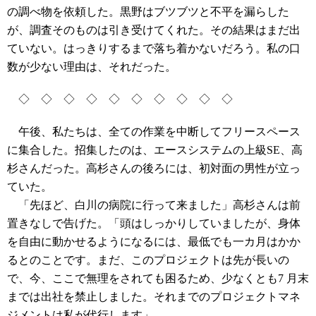
の調べ物を依頼した。黒野はブツブツと不平を漏らした
が、調査そのものは引き受けてくれた。その結果はまだ出
ていない。はっきりするまで落ち着かないだろう。私の口
数が少ない理由は、それだった。
◇ ◇ ◇ ◇ ◇ ◇ ◇ ◇ ◇ ◇
午後、私たちは、全ての作業を中断してフリースペース
に集合した。招集したのは、エースシステムの上級SE、高
杉さんだった。高杉さんの後ろには、初対面の男性が立っ
ていた。
「先ほど、白川の病院に行って来ました」高杉さんは前
置きなしで告げた。「頭はしっかりしていましたが、身体
を自由に動かせるようになるには、最低でも一カ月はかか
るとのことです。まだ、このプロジェクトは先が長いの
で、今、ここで無理をされても困るため、少なくとも7 月末
までは出社を禁止しました。それまでのプロジェクトマネ
ジメントは私が代行します」