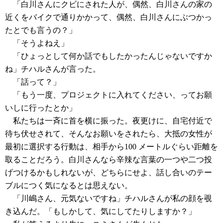
「白川さんにクビにされた人が、偶然、白川さんの家の
近くをバイクで通りかかって、偶然、白川さんにぶつかっ
たとでも言うの？」
「そうよねえ」
「ひょっとして何か話でもしたかったんじゃないですか
ね」チハルさんが言った。
「話って？」
「もう一度、プロジェクトに入れてください、ってお願
いしに行ったとか」
私たちは一斉に首を横に振った。夜更けに、自宅付近で
待ち伏せされて、そんなお願いをされたら、大抵の女性が
最初に選択する行動は、相手から100 メートルぐらい距離を
取ることだろう。白川さんなら辛辣な言葉の一つや二つ投
げつけるかもしれないが、どちらにせよ、話し合いのテー
ブルにつく気になるとは思えない。
「川嶋さん、元気ないですね」チハルさんが私の顔を覗
き込んだ。「もしかして、気にしてたりしますか？」