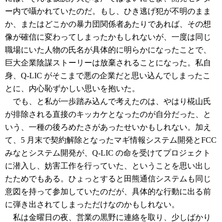
ー内で囁かれていたのだ。もし、ひき逃げ犯が不明のまま
か、またはどこかの暴力団関係者あたりであれば、その想
像が確信に変わってしまったかもしれないが、一度は同じ
職場にいた人物の氏名が具体的に明らかになったことで、
巨大企業陰謀ストーリーは放棄されることになった。私自
身、Q-LIC がそこまで悪の企業だと思い込んでしまったこ
とに、内心恥ずかしい思いを抱いた。
でも、と私が一歩踏み込んで考えたのは、やはり椛山氏
が排除される直接のキッカケとなったのが自分だった、と
いう、一種の後ろめたさがあったせいかもしれない。加え
て、5 月末で契約解除となったマギ情報システム開発とFCC
みなとシステム開発が、Q-LIC の命を受けてプロジェクト
に潜入し、妨害工作を行っていた、ということを思い出し
たためでもある。ひょっとすると田熊通信システムも同じ
意図を持って参加していたのだが、具体的な行動に出る前
に弾き出されてしまっただけなのかもしれない。
私は金曜日の夜、営業の黒野に連絡を取り、少しばかり