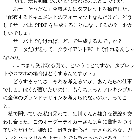
「では、最も明確でないと思われたのはどこですか」
「あー、そうだな」今枝さんはタブレットを操作した。
「配布するドキュメントのフォーマットなんだけど、どう
してサーバ上でPDF を生成することになってるの？ おか
しいでしょ」
「サーバ上でなければ、どこで生成するんですか？」
「データだけ送って、クライアントPC 上で作れるんじゃ
ないの」
「......つまり受け取る側で、ということですか。タブレッ
トやスマホの場合はどうするんですか？」
「どうするってさ、それを考えるのが、あんたらの仕事
でしょ。ぼくが言いたいのは、もうちょっとフレキシブル
に全体のグランドデザインを考えられないのか、ってこ
と」
横で聞いていた私は呆れて、細川くんと雄弁な視線を交
わし合った。このオーダーテイカーさんは単に難癖をつけ
ているだけだ。誰かに「最初が肝心だ。ナメられるな。ガ
ツンとハッタリをかませ」とでも教わったのだろう。ここ