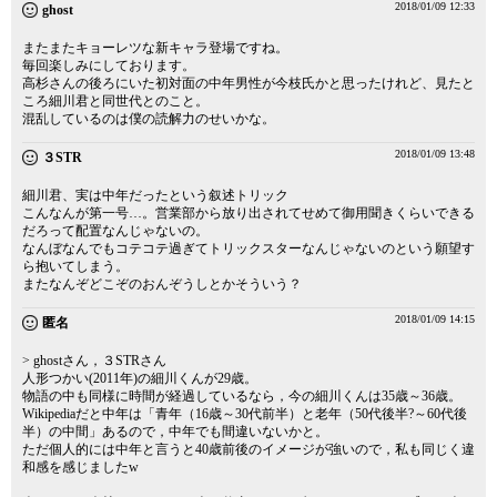
2018/01/09 12:33
ghost
またまたキョーレツな新キャラ登場ですね。
毎回楽しみにしております。
高杉さんの後ろにいた初対面の中年男性が今枝氏かと思ったけれど、見たと
ころ細川君と同世代とのこと。
混乱しているのは僕の読解力のせいかな。
2018/01/09 13:48
３STR
細川君、実は中年だったという叙述トリック
こんなんが第一号…。営業部から放り出されてせめて御用聞きくらいできる
だろって配置なんじゃないの。
なんぼなんでもコテコテ過ぎてトリックスターなんじゃないのという願望す
ら抱いてしまう。
またなんぞどこぞのおんぞうしとかそういう？
2018/01/09 14:15
匿名
> ghostさん，３STRさん
人形つかい(2011年)の細川くんが29歳。
物語の中も同様に時間が経過しているなら，今の細川くんは35歳～36歳。
Wikipediaだと中年は「青年（16歳～30代前半）と老年（50代後半?～60代後
半）の中間」あるので，中年でも間違いないかと。
ただ個人的には中年と言うと40歳前後のイメージが強いので，私も同じく違
和感を感じましたw