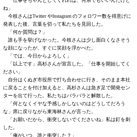
「仕事をちゃんとしてくれれば、何系でもいいんだけど
ね」
今枝さんはTwitter やInstagram のフォロワー数を得意げに
発表した後、言葉を切って私たちを見回した。
「何か質問は？」
誰も手を挙げなかった。今枝さんは少し面白くなさそう
な顔になったが、すぐに笑顔を浮かべた。
「では、今日からよろしく」
「以上です」高杉さんが宣言した。「仕事を開始してく
ださい」
自分はくぬぎ市役所で打ち合わせに行き、そのまま本社
に戻ることを付け加えると、高杉さんは急ぎ足で開発セン
ターを出て行った。私たちはバラバラと解散した。
「何となくイヤな予感しかしないのはどうしてだろう
な」席に戻りながら東海林さんが言った。
「お願いだから、衝突しないでくださいね」私は釘を刺
した。
「俺がいつ、誰と衝突した？」