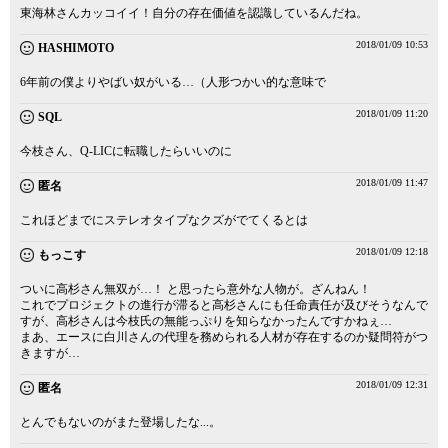
東海林さんカッコイイ！自分の存在価値を認識しているんだね。
2018/01/09 10:53
HASHIMOTO
6年前の僕よりやばい奴がいる…（人形つかい的な意味で
2018/01/09 11:20
SQL
今枝さん、Q-LICに転職したらいいのに
2018/01/09 11:47
匿名
これほどまでにステレオタイプなクズがでてくるとは
2018/01/09 12:18
もっこす
ついに高杉さん無双が…！ と思ったら意外な人物が。ざんねん！
これでプロジェクトの進行が滞ると高杉さんにも任命責任が及びそうなんで
すが、高杉さんは今枝氏の無能っぷりを知らなかったんですかねぇ…
まあ、エースに白川さんの代理を務められる人材が存在するのか疑問符がつ
きますが…
2018/01/09 12:31
匿名
とんでもないのがまた登場したな...。