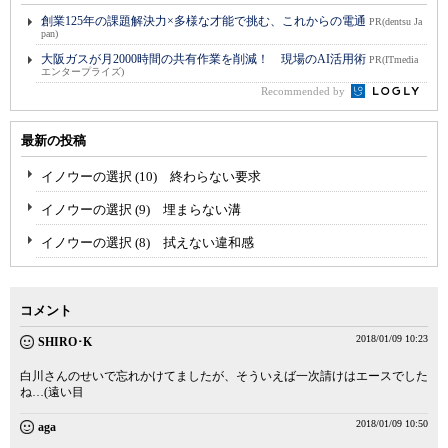
創業125年の課題解決力×多様な才能で挑む、これからの電通
PR(dentsu Ja
pan)
大阪ガスが月2000時間の共有作業を削減！ 現場のAI活用術
PR(ITmedia
エンタープライズ)
Recommended by
最新の投稿
イノウーの選択 (10) 終わらない要求
イノウーの選択 (9) 埋まらない溝
イノウーの選択 (8) 拭えない違和感
コメント
2018/01/09 10:23
SHIRO･K
白川さんのせいで忘れかけてましたが、そういえば一次請けはエースでした
ね…(遠い目
2018/01/09 10:50
aga