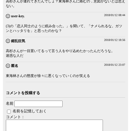
高杉さんが連れてきたんでしょ？東海林さんに絡むの，意図がないとは思え
ない。
2018/01/12 08:44
user-key.
(3)の「恋人同士のように睨み合った。」を聞いて、「ナメられるな。ガツ
ンとハッタリを」と思ったのかな？
2018/01/12 18:56
錯乱狂気
高杉さんが一目置いてるって言う人をやり込めたかったんだろうな。
迷惑な人だ
2018/01/12 23:07
匿名
東海林さんの態度が徐々に悪くなっていくのが笑える
コメントを投稿する
名前
名前を記憶しておく
コメント：