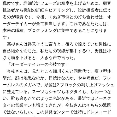
職位です。詳細設計フェーズの精度を上げるために、顧客
担当者から機能の詳細をヒアリングし、設計担当者に伝え
るのが職責です。今後、くぬぎ市側との打ち合わせは、オ
ーダーテイカーが全て担当します。これであなたたちは、
本来の職種、プログラミングに集中できることになりま
す」
高杉さんは得意そうに言うと、後ろで控えていた男性に
自己紹介を命じた。私たちの視線が集中する中、男性は小
さく頭を下げると、大きな声で言った。
「オーダーテイカーの今枝です」
今枝さんは、見たところ細川くんと同世代で、痩せ型体
型だ。顔は地黒なのか、日焼けなのか、やや褐色だ。フレ
ームレスのメガネで、頭髪は2 ブロックの刈り上げマッシュ
に整えている。スーツもシャツもネクタイも、しわ一つな
い。靴も磨きたてのように光沢がある。最近ではノーネク
タイの営業マンも増えてきたが、今枝さんはそちらの派閥
ではないらしい。この開発センターでは特にドレスコード