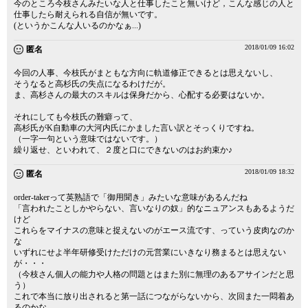
今のところ今枝さんみたいな人と仕事したこと無いけど，こんな感じの人と
仕事したら耐えられる自信が無いです。
(というかこんな人いるのかなぁ...)
2018/01/09 16:02
匿名
今回の人事、今枝氏がまともな方向に軌道修正できるとは思えないし、
そうなると高杉氏の失点になるわけだが。
ま、高杉さんの最大のスキルは保身だから、心配する必要はないか。
それにしても今枝氏の難癖って、
高杉氏がK自動車の大河内氏にかました言い訳とそっくりですね。
（一字一句という意味ではないです。）
繰り返せ、といわれて、２度と口にできないのはお約束か♪
2018/01/09 18:32
匿名
order-takerって英熟語で「御用聞き」みたいな意味があるんだね
「言われたことしかやらない、言いなりの奴」的なニュアンスもあるようだ
けど
これらをマイナスの意味と捉えないのがエース流です、っていう皮肉なのか
な
いずれにせよ半年研修受けただけの元営業にいきなり務まるとは思えない
が・・・
（今枝さん個人の能力や人格の問題とはまた別に無理のあるアサインだと思
う）
これで本当に放り出されると第一話につながらないから、次回また一悶着あ
るのかな