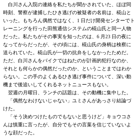
白川さん入院の連絡を私たちが聞かされていた、ほぼ同
時刻、警察が逮捕したひき逃げの被疑者の名前は、椛山と
いった。もちろん偶然ではなく、1 日だけ開発センターでト
レーニングを行った田熊通信システムの椛山氏と同一人物
だった。私たちがその事実を知ったのは、6 月23 日の夜に
なってからだったが、その頃には、椛山氏の身柄は検察に
送られていた。椛山氏が一切の抗弁をしなかったためだ。
ただ、白川さんをバイクではねたのが計画的犯行なのか、
それとも何らかの偶然だったのか、ということまではわか
らない。この手のよくあるひき逃げ事件について、深い動
機まで後追いしてくれるネットニュースもない。
翌週の月曜日、ランチの話題は、その動機に集中した。
「偶然なわけないじゃない」ユミさんがあっさり結論づ
けた。
「そう決めつけたものでもないと思うけど」キョウコさ
んは慎重に言ったが、自分でもその言葉を信じていないよ
うな顔だった。