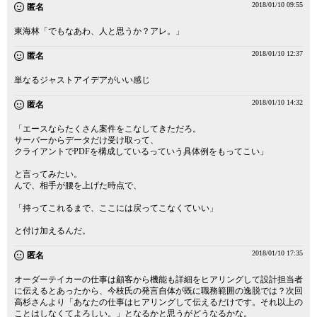
2018/01/10 09:55
匿名
東海林「でもなあわ、人と思うか？アレ。」
2018/01/10 12:37
匿名
単なるジャストアイデアがいい感じ
2018/01/10 14:32
匿名
「エースならたくさん案件をこなしてきただろ。
サーバーからデータだけ受け取って、
クライアントでPDFを構成しているっていう具体例をもってこい」
と言ってみたい。
んで、相手が腰を上げた時点で、
「持ってこれるまで、ここには戻ってこなくていい」
と付け加えるんだ。
2018/01/10 17:35
匿名
オーダーテイカーの仕事は顧客から機能も詳細をヒアリングして設計担当者
に伝えるとあったから、今枝氏の発言自体が既に職務範囲の逸脱では？次回
高杉さんより「あなたの仕事はヒアリングして伝えるだけです。それ以上の
ことはしなくてよろしい。」となるかと思うがどうなるかな。