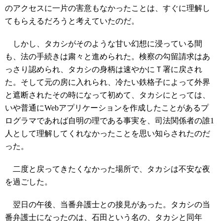
のアクセスに一片の害意もなかったことは、すぐに理解し
てもらえるだろうと考えていたのだ。
しかし、タカシがそのような甘い幻想に浸っている間
も、法の手続きは粛々と進められた。検察の勾留請求はあ
っさり認められ、タカシの身柄は速やかにＴ署に戻され
た。そして元の房に入れられ、冷たい鉄格子によって外界
と遮断されたその時になって初めて、タカシにとっては、
いや普通にWebアプリケーションを作成したことがあるプ
ログラマであれば自明の理である事実を、司法関係者の誰1
人として理解してくれなかったことを思い知らされたのだ
った。
二度と戻ってきたくなかった場所で、タカシは不安な夜
を過ごした。
翌日の午後、当番弁護士との接見があった。タカシの当
番弁護士になったのは、石田という名の、タカシと同年