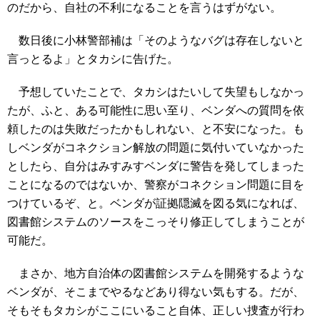
のだから、自社の不利になることを言うはずがない。
数日後に小林警部補は「そのようなバグは存在しないと
言っとるよ」とタカシに告げた。
予想していたことで、タカシはたいして失望もしなかっ
たが、ふと、ある可能性に思い至り、ベンダへの質問を依
頼したのは失敗だったかもしれない、と不安になった。も
しベンダがコネクション解放の問題に気付いていなかった
としたら、自分はみすみすベンダに警告を発してしまった
ことになるのではないか、警察がコネクション問題に目を
つけているぞ、と。ベンダが証拠隠滅を図る気になれば、
図書館システムのソースをこっそり修正してしまうことが
可能だ。
まさか、地方自治体の図書館システムを開発するような
ベンダが、そこまでやるなどあり得ない気もする。だが、
そもそもタカシがここにいること自体、正しい捜査が行わ