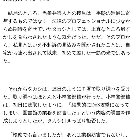
結局のところ、当番弁護人との接見は、事態の進展に寄
与するものではなく、法律のプロフェッショナルに少なか
らぬ期待を寄せていたタカシとしては、正直なところ肩す
かしを食らわされたような気分だった。ただ、そのプロか
ら、私見とはいえ不起訴の見込みを聞かされたことは、自
宅から連れ出されて以来、初めて差した一筋の光ではあっ
た。
それからタカシは、連日のようにＴ署で取り調べを受け
た。取り調べはほとんど小林警部補が行った。小林警部補
は、初日に聴取したように、「結果的にDoS攻撃になって
しまい、図書館の業務を妨害した」という内容の調書を作
成しようとしたが、タカシはきっぱり拒否した。
「検察でも言いましたが、あれは業務妨害でもないし、