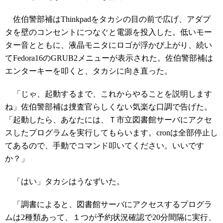
佐伯警部補はThinkpadをタカシの目の前で広げ、アダプ
タを壁のコンセントにつなぐと電源を投入した。低いモー
ター音とともに、液晶モニタにロゴが浮かび上がり、続い
てFedora16のGRUB2メニューが表示された。佐伯警部補は
エンターキーを叩くと、タカシに向き直った。
「じゃ、起動するまで、これからやることを説明します
ね」佐伯警部補は捜査官らしくない気楽な口調で告げた。
「起動したら、あなたには、Ｔ市立図書館サーバにアクセ
スしたプログラムを実行してもらいます。cronは全部停止し
てあるので、手動でコマンド叩いてください。いいです
か？」
「はい」タカシはうなずいた。
「調書によると、図書館サーバにアクセスするプログラ
ムは2種類あって、１つが予約状況確認で20分間隔に実行、