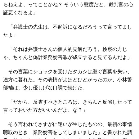
らねえよ、ってことかね？ そういう態度だと、裁判官の心
証悪くなるよ」
「弁護士の先生は、不起訴になるだろうって言ってまし
たよ」
「それは弁護士さんの個人的見解だろう。検察の方じ
ゃ、ちゃんと偽計業務妨害罪が成立すると見てるんだよ」
その言葉にショックを受けたタカシは継ぐ言葉を失い、
途方に暮れた。その表情がよほどひどかったのか、小林警
部補は、少し優しげな口調で続けた。
「だから、反省すべきところは、きちんと反省したって
言っておいた方がいいんだよ。な？」
そう言われてさすがに迷いが生じたものの、最初の事情
聴取のとき「業務妨害をしてしまいました」と書かれた調