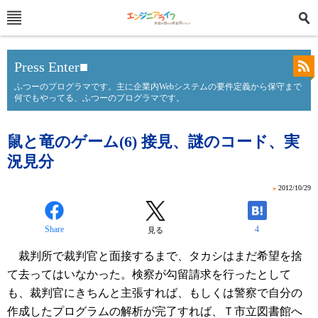
Press Enter■
ふつーのプログラマです。主に企業内Webシステムの要件定義から保守まで
何でもやってる、ふつーのプログラマです。
鼠と竜のゲーム(6) 接見、謎のコード、実
況見分
»
2012/10/29
Share
4
見る
裁判所で裁判官と面接するまで、タカシはまだ希望を捨
て去ってはいなかった。検察が勾留請求を行ったとして
も、裁判官にきちんと主張すれば、もしくは警察で自分の
作成したプログラムの解析が完了すれば、Ｔ市立図書館へ