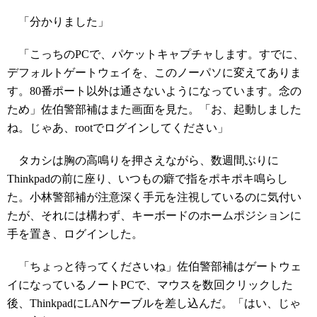
「分かりました」
「こっちのPCで、パケットキャプチャします。すでに、
デフォルトゲートウェイを、このノーパソに変えてありま
す。80番ポート以外は通さないようになっています。念の
ため」佐伯警部補はまた画面を見た。「お、起動しました
ね。じゃあ、rootでログインしてください」
タカシは胸の高鳴りを押さえながら、数週間ぶりに
Thinkpadの前に座り、いつもの癖で指をポキポキ鳴らし
た。小林警部補が注意深く手元を注視しているのに気付い
たが、それには構わず、キーボードのホームポジションに
手を置き、ログインした。
「ちょっと待ってくださいね」佐伯警部補はゲートウェ
イになっているノートPCで、マウスを数回クリックした
後、ThinkpadにLANケーブルを差し込んだ。「はい、じゃ