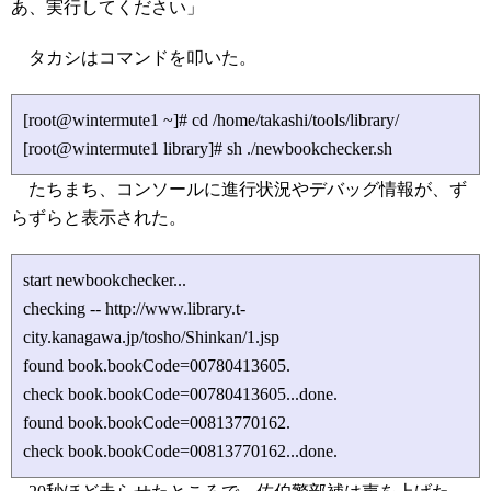
あ、実行してください」
タカシはコマンドを叩いた。
[root@wintermute1 ~]# cd /home/takashi/tools/library/
[root@wintermute1 library]# sh ./newbookchecker.sh
たちまち、コンソールに進行状況やデバッグ情報が、ず
らずらと表示された。
start newbookchecker...
checking -- http://www.library.t-
city.kanagawa.jp/tosho/Shinkan/1.jsp
found book.bookCode=00780413605.
check book.bookCode=00780413605...done.
found book.bookCode=00813770162.
check book.bookCode=00813770162...done.