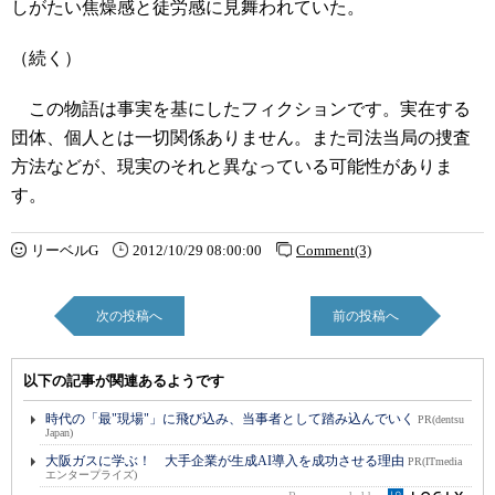
しがたい焦燥感と徒労感に見舞われていた。
（続く）
この物語は事実を基にしたフィクションです。実在する
団体、個人とは一切関係ありません。また司法当局の捜査
方法などが、現実のそれと異なっている可能性がありま
す。
リーベルG
2012/10/29 08:00:00
Comment(3)
次の投稿へ
前の投稿へ
以下の記事が関連あるようです
時代の「最"現場"」に飛び込み、当事者として踏み込んでいく
PR(dentsu
Japan)
大阪ガスに学ぶ！ 大手企業が生成AI導入を成功させる理由
PR(ITmedia
エンタープライズ)