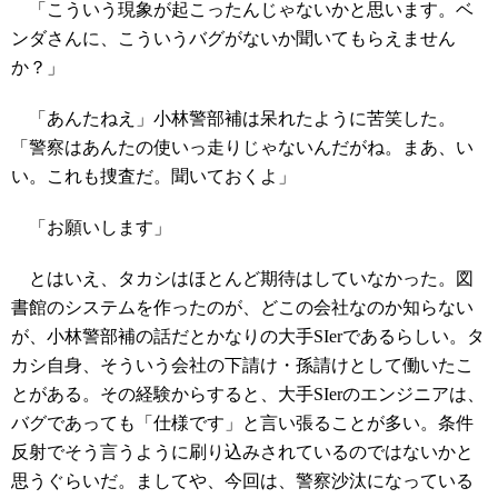
「こういう現象が起こったんじゃないかと思います。ベ
ンダさんに、こういうバグがないか聞いてもらえません
か？」
「あんたねえ」小林警部補は呆れたように苦笑した。
「警察はあんたの使いっ走りじゃないんだがね。まあ、い
い。これも捜査だ。聞いておくよ」
「お願いします」
とはいえ、タカシはほとんど期待はしていなかった。図
書館のシステムを作ったのが、どこの会社なのか知らない
が、小林警部補の話だとかなりの大手SIerであるらしい。タ
カシ自身、そういう会社の下請け・孫請けとして働いたこ
とがある。その経験からすると、大手SIerのエンジニアは、
バグであっても「仕様です」と言い張ることが多い。条件
反射でそう言うように刷り込みされているのではないかと
思うぐらいだ。ましてや、今回は、警察沙汰になっている