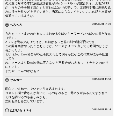
の児童に対する年間放射線許容量が20mシーベルトが規定され、現地のPTA
が「うちの子を殺す気か」と言わんばかりの勢いで、文部科学書に怒鳴り込
みに行った件などを見ていると、洒落にならないぐらい、ここの話と本質が
似通っているような。
2011/05/31 01:20
へろへろ
うわぁ・・・またわかる人にはわかるやばいキーワードいっぱいの回だなぁ
（笑）。
Aフレは元ネタありだけど、名前はもっと前の別の開発手法だね。
この開発案件やったことあるけど、ソースよりExcel直してる時間のほうが
長かったよ。
というか、Excel部分がやたら肥大化して明らかにそこの作業がほかを圧迫
してた
ね。ソースよりExcelを先に直さないと不整合がおきるし、やたらとわかり
にくいし。
まだやってんのかなぁ？
2011/06/01 13:53
セルカー
面白いですねー、ぐいぐい引き込まれます。
コメント欄で皆さんが書いているのをみると、元ネタがあるんですかね？
それを調べるのも楽しみかも。
次回も楽しみにしています。
2011/06/01 18:14
たけひろ（PG）