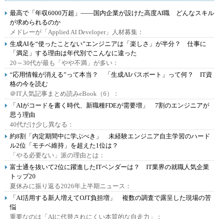
最高で「年収6000万超」――国内企業が設けた高度AI職 どんなスキル
が求められるのか
メドレーが「Applied AI Developer」人材募集：
生成AIを“使ったことない”エンジニアは「楽しさ」が半分？ 仕事に
「満足」する理由は年代別でこんなに違った
20～30代が最も「やや不満」が多い：
“応用情報が消える”って本当？ 「生成AIパスポート」って何？ IT資
格の今を読む
＠IT人気記事まとめ読みeBook（6）：
「AIがコードを書く時代、新職種FDEが需要増」 7割のエンジニアが
思う理由
40代だけ少し異なる：
約8割「内定期間中に学ぶべき」 未経験エンジニア自主学習のハード
ル2位「モチベ維持」を超えた1位は？
「やる必要ない」派の理由とは：
富士通を抜いて2位に躍進したITベンダーは？ IT業界の就職人気企業
トップ20
夏休みに振り返る2026年上半期ニュース：
「AI活用する新人増えてOJT負担増」 複数の調査で露呈した現場の苦
悩
重要なのは「AIに代替されにくい本質的な自走力」：