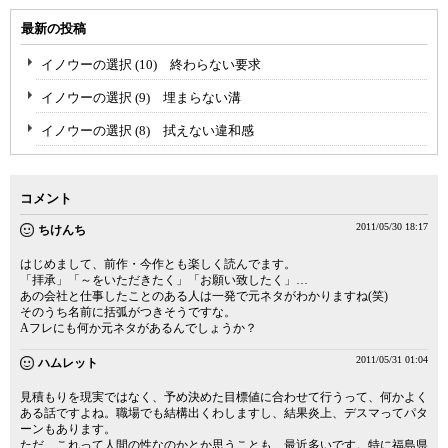
最新の投稿
イノウーの選択 (10) 終わらない要求
イノウーの選択 (9) 埋まらない溝
イノウーの選択 (8) 拭えない違和感
コメント
2011/05/30 18:17
ちけんち
はじめまして、前作・今作とも楽しく読んでます。
「拝承」「～をいただきたく」「お願い致したく」…
あの会社と仕事したことのある人は一発で元ネタがわかりますね(笑)
そのうち名前に括弧がつきそうですな。
Aフレにも何か元ネタがあるんでしょうか？
2011/05/31 01:04
ハムレット
見積もりを現実ではなく、予め決めた目標値に合わせて行うって、何かよく
ある話ですよね。職場でも結構出くわしますし、結果炎上、デスマってパタ
ーンもあります。
ただ、これって人間の性なのかとか思うことも、最近多いです。特に福島県