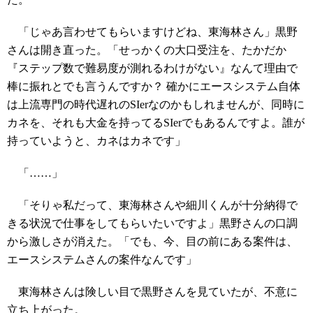
「じゃあ言わせてもらいますけどね、東海林さん」黒野
さんは開き直った。「せっかくの大口受注を、たかだか
『ステップ数で難易度が測れるわけがない』なんて理由で
棒に振れとでも言うんですか？ 確かにエースシステム自体
は上流専門の時代遅れのSIerなのかもしれませんが、同時に
カネを、それも大金を持ってるSIerでもあるんですよ。誰が
持っていようと、カネはカネです」
「……」
「そりゃ私だって、東海林さんや細川くんが十分納得で
きる状況で仕事をしてもらいたいですよ」黒野さんの口調
から激しさが消えた。「でも、今、目の前にある案件は、
エースシステムさんの案件なんです」
東海林さんは険しい目で黒野さんを見ていたが、不意に
立ち上がった。