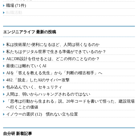
職場 (71件)
転職活動
エンジニアライフ 最新の投稿
私は技術屋だ-便利になるほど、人間は弱くなるのか
私たちはデジタル世界で生きる準備ができているのか？
AIにDB設計を任せるとは、どこの何のことなのか？
最後には離れていくAI
AIを「答えを教える先生」から「判断の稽古相手」へ
482.「脱走」したAIのサイバー攻撃
包み込んでいく、セキュリティ
人間は、弱いからハッキングされるのではない
「思考は行動から生まれる」説。20年コードを書いて悟った、建設現場
へ行くことの価値
イノウーの選択 (12) 慣れない立ち位置
自分研 新着記事