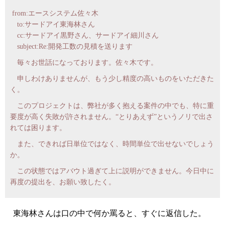
from:エースシステム佐々木
to:サードアイ東海林さん
cc:サードアイ黒野さん、サードアイ細川さん
subject:Re:開発工数の見積を送ります
毎々お世話になっております。佐々木です。
申しわけありませんが、もう少し精度の高いものをいただきた
く。
このプロジェクトは、弊社が多く抱える案件の中でも、特に重
要度が高く失敗が許されません。“とりあえず”というノリで出さ
れては困ります。
また、できれば日単位ではなく、時間単位で出せないでしょう
か。
この状態ではアバウト過ぎて上に説明ができません。今日中に
再度の提出を、お願い致したく。
東海林さんは口の中で何か罵ると、すぐに返信した。