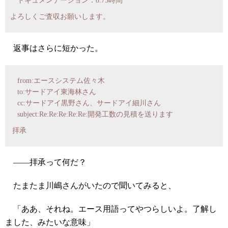
ドキュメンテーション：8.75時間
よろしくご査収お願いします。
返事はさらに短かった。
from:エースシステム佐々木
to:サードアイ東海林さん
cc:サードアイ黒野さん、サードアイ細川さん
subject:Re:Re:Re:Re:Re:開発工数の見積を送ります
拝承
――拝承って何だ？
たまたま川嶋さんがいたので聞いてみると、
「ああ、それね。エース用語ってやつらしいよ。了解し
ました、みたいな意味」