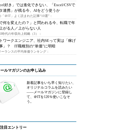
xcel好き」では進化できない、「Excel/CSVで
タ連携」が残る今、AIをどう使うか
「＠IT」よく読まれた記事“10選”：
Iで何を変えたの？」と問われる今、転職で年
上がる人／上がらない人
AI時代の年収向上戦略（3）：
トワークエンジニア、社内SEって実は「稼げ
事」？ IT職種別の“単価”に明暗
フリーランスの平均単価ランキング：
メールマガジンのお申し込み
新着記事をいち早く知りたい、
オリジナルコラムを読みたい
――メールマガジンに登録し
て、＠ITを120％使いこなそ
う。
注目エントリー