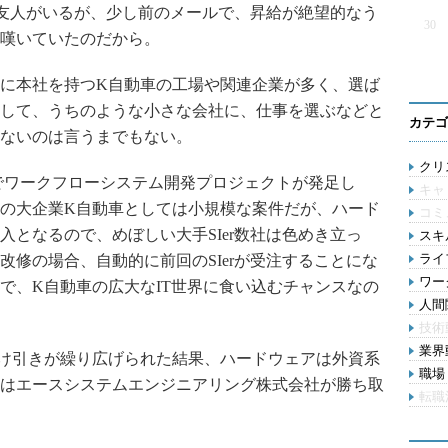
める友人がいるが、少し前のメールで、昇給が絶望的なう
30
と嘆いていたのだから。
に本社を持つK自動車の工場や関連企業が多く、選ば
して、うちのような小さな会社に、仕事を選ぶなどと
カテゴ
ないのは言うまでもない。
クリス
でワークフローシステム開発プロジェクトが発足し
キャ
有数の大企業K自動車としては小規模な案件だが、ハード
コミ
入となるので、めぼしい大手SIer数社は色めき立っ
スキル
ライ
改修の場合、自動的に前回のSIerが受注することにな
ワー
で、K自動車の広大なIT世界に食い込むチャンスなの
人間関
技術
業界動
け引きが繰り広げられた結果、ハードウェアは外資系
職場 
はエースシステムエンジニアリング株式会社が勝ち取
転職