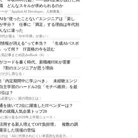
I職 どんなスキルが求められるのか
ーが「Applied AI Developer」人材募集：
AIを“使ったことない”エンジニアは「楽し
が半分？ 仕事に「満足」する理由は年代別
んなに違った
～30代が最も「やや不満」が多い：
用情報が消える”って本当？ 「生成AIパスポ
」って何？ IT資格の今を読む
人気記事まとめ読みeBook（6）：
Iがコードを書く時代、新職種FDEが需要
 7割のエンジニアが思う理由
代だけ少し異なる：
割「内定期間中に学ぶべき」 未経験エンジ
自主学習のハードル2位「モチベ維持」を超
1位は？
る必要ない」派の理由とは：
通を抜いて2位に躍進したITベンダーは？
業界の就職人気企業トップ20
みに振り返る2026年上半期ニュース：
I活用する新人増えてOJT負担増」 複数の調
露呈した現場の苦悩
なのは「AIに代替されにくい本質的な自走力」：