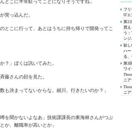
んとこに半常駐ってことになりそうですね」
フリ
が突っ込んだ。
IT
第2
買え
のとこに行って、あとはうちに持ち帰りで開発ってこ
う：
ンジ
欲し
ハー
る、
か？」ぼくは訊いてみた。
第3
ワイ
Th
斉藤さんの顔を見た。
ニア
Th
数も決まってないからな。細川、行きたいのか？」
ニア
噂を聞かないよなあ」技術課課長の東海林さんがつぶ
とか、離職率が高いとか」