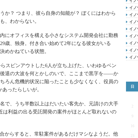
イノ
イノ
か？ つまり、彼ら自身の知能が？ ぼくにはわから
イノ
も、わからない。
イノ
イノ
内にオフィスを構える小さなシステム開発会社に勤務
イノ
29歳、独身。付き合い始めて2年になる彼女がいる
イノ
イノ
決めかねている状態。
イノ
rからスピンアウトした6人が立ち上げた、いわゆるベン
後退の大波を何とかしのいで、ここまで黒字を――か
ちろん危機的状況に陥ったことも少なくなく、役員の
日
かあったらしいが。
5名で、うち半数以上はだいたい客先か、元請けの大手
2
。最近は利益の出る受託開発の案件がほとんど取れないの
9
16
合からすると、常駐案件があるだけマシなようだ。他
23