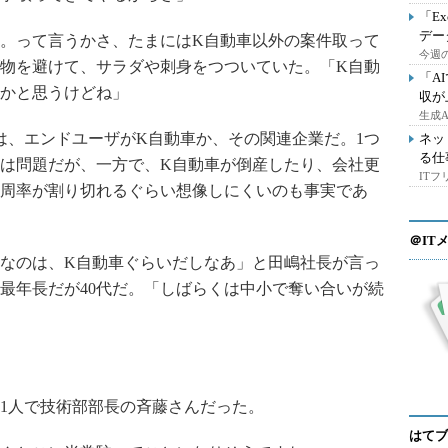
「E
デー
。って言うかさ、たまにはK自動車以外の案件取って
今週の
物を避けて、サラダや刺身をつついていた。「K自動
「A
かと思うけどね」
収が
生成
、エンドユーザがK自動車か、その関連企業だ。1つ
ネッ
る仕
は問題だが、一方で、K自動車が倒産したり、会社更
IT
周率が割り切れるぐらい想像しにくいのも事実であ
＠IT
なのは、K自動車ぐらいだしなあ」と田嶋社長が言っ
最年長だが40代だ。「しばらくは中小で奪い合いが続
1人で技術部部長の斉藤さんだった。
はてブ