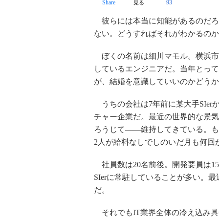
Share
93
見る
彼らには本当に知能があるのだろう
ない。どうすればそれがわかるのか
ぼくの名前は細川マモル。横浜市
しているエンジニアだ。当年とって
が、結婚を意識していいのかどうか
うちの会社は7年前に某大手SIe
チャー企業だ。最近の世界的な景気
ろうじて――維持してきている。も
2人が給料なしでしのいだ月も何回
社員数は20名前後。開発要員は1
SIerに常駐していることが多い
だ。
それでもIT業界全体の冷え込み具