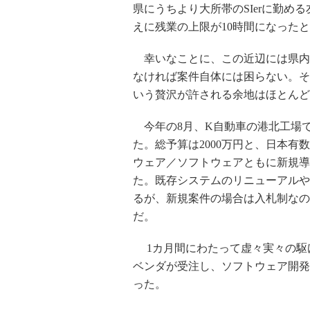
県にうちより大所帯のSIerに勤
えに残業の上限が10時間になった
幸いなことに、この近辺には県内
なければ案件自体には困らない。そ
いう贅沢が許される余地はほとんど
今年の8月、K自動車の港北工場
た。総予算は2000万円と、日本
ウェア／ソフトウェアともに新規導
た。既存システムのリニューアルや
るが、新規案件の場合は入札制なの
だ。
1カ月間にわたって虚々実々の駆
ベンダが受注し、ソフトウェア開発
った。