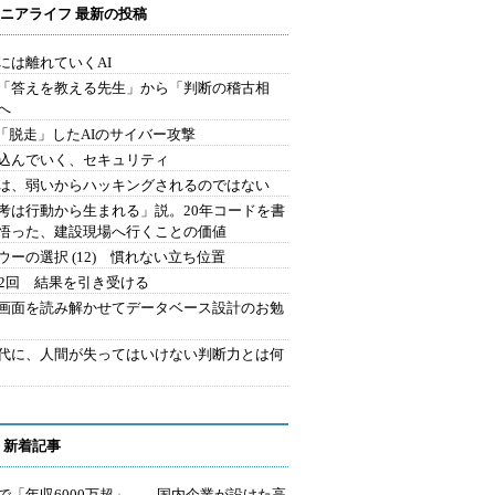
ニアライフ 最新の投稿
には離れていくAI
を「答えを教える先生」から「判断の稽古相
へ
2.「脱走」したAIのサイバー攻撃
込んでいく、セキュリティ
は、弱いからハッキングされるのではない
考は行動から生まれる」説。20年コードを書
悟った、建設現場へ行くことの価値
ウーの選択 (12) 慣れない立ち位置
42回 結果を引き受ける
で画面を読み解かせてデータベース設計のお勉
時代に、人間が失ってはいけない判断力とは何
 新着記事
で「年収6000万超」――国内企業が設けた高