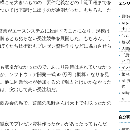
模こそ大きいものの、要件定義などの上流工程までを
エンジ
ついては下請けに出すのが通例だった。もちろん、た
最後
AI
手」
の営業がエースシステムに殺到することになり、規模は
48
勝るとも劣らない受注競争を展開した。もちろん、う
包み
ぼくたち技術部もプレゼン資料作りなどに協力させら
人間
「思
いて
も取引がなかったので、あまり期待はされていなかっ
イノ
か、ソフトウェア開発一式500万円（概算）なりを見
第7
AI
。他に同業他社が参加するので独占とはいかなかった
強
は、突出して高い受注額だ。
AI
か
飲み会の席で、営業の黒野さんは天下でも取ったかの
自分研
徹夜でプレゼン資料作ったかいがあったってもんだ
最高