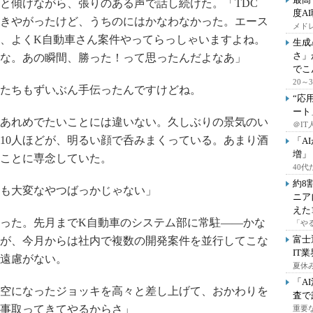
と傾けながら、張りのある声で話し続けた。「TDC
度A
きやがったけど、うちのにはかなわなかった。エース
メドレ
、よくK自動車さん案件やってらっしゃいますよね。
生成
さ」
な。あの瞬間、勝った！って思ったんだよなあ」
でこ
20
たちもずいぶん手伝ったんですけどね。
“応
ート
あれめでたいことには違いない。久しぶりの景気のい
＠IT
10人ほどが、明るい顔で呑みまくっている。あまり酒
「A
増」
ことに専念していた。
40
約8
も大変なやつばっかじゃない」
ニア
えた
った。先月までK自動車のシステム部に常駐――かな
「や
富士
が、今月からは社内で複数の開発案件を並行してこな
IT
遠慮がない。
夏休
「A
空になったジョッキを高々と差し上げて、おかわりを
査で
事取ってきてやるからさ」
重要