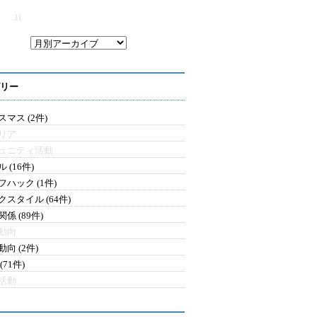
31
リー
マス (2件)
リア
ュニティ活動
 (16件)
フハック (1件)
クスタイル (64件)
係 (89件)
動向
向 (2件)
(71件)
活動