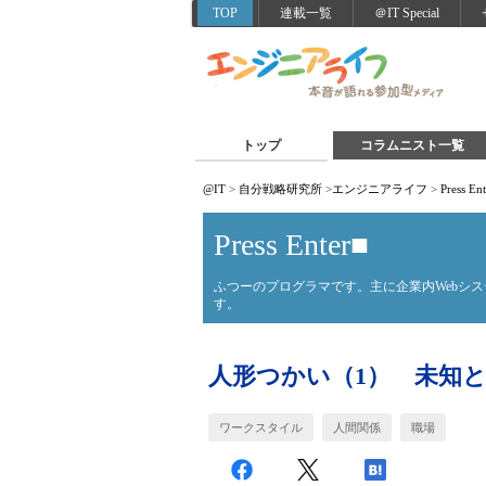
TOP
連載一覧
＠IT Special
トップ
コラムニスト一覧
@IT
>
自分戦略研究所
>
エンジニアライフ
>
Press En
Press Enter■
ふつーのプログラマです。主に企業内Webシ
す。
人形つかい（1） 未知
ワークスタイル
人間関係
職場