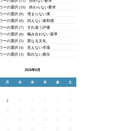
ウーの選択 (11) 拒めない要求
ウーの選択 (10) 終わらない要求
ウーの選択 (9) 埋まらない溝
ウーの選択 (8) 拭えない違和感
ウーの選択 (7) すれ違う評価
ウーの選択 (6) 噛み合わない基準
ウーの選択 (5) 異なる文化
ウーの選択 (4) 見えない市場
ウーの選択 (3) 取れない責任
2026年8月
月
火
水
木
金
土
1
3
4
5
6
7
8
10
11
12
13
14
15
17
18
19
20
21
22
24
25
26
27
28
29