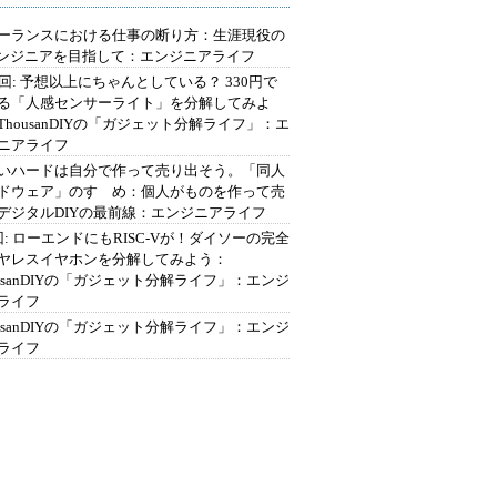
ーランスにおける仕事の断り方：生涯現役の
エンジニアを目指して：エンジニアライフ
2回: 予想以上にちゃんとしている？ 330円で
る「人感センサーライト」を分解してみよ
ThousanDIYの「ガジェット分解ライフ」：エ
ニアライフ
いハードは自分で作って売り出そう。「同人
ドウェア」のすゝめ：個人がものを作って売
デジタルDIYの最前線：エンジニアライフ
回: ローエンドにもRISC-Vが！ダイソーの完全
ヤレスイヤホンを分解してみよう：
ousanDIYの「ガジェット分解ライフ」：エンジ
ライフ
ousanDIYの「ガジェット分解ライフ」：エンジ
ライフ