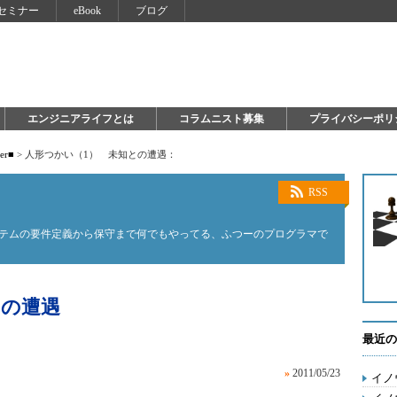
セミナー
eBook
ブログ
エンジニアライフとは
コラムニスト募集
プライバシーポリ
ter■
>
人形つかい（1） 未知との遭遇：
RSS
ステムの要件定義から保守まで何でもやってる、ふつーのプログラマで
との遭遇
最近の
»
2011/05/23
イノ