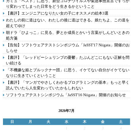
カミュ「ペスト」に思う、新型コロナウイルスや緊急事態宣言ですっか
り変わってしまった日常をどう生きるかということ
【書評】エンジニアになりたい女の子にオススメの絵本3選
わたしの前に道はない、わたしの後に道はできる。娘たちよ、この道を
超えてゆけ
朝ドラ「ひよっこ」に見る、夢とか成長とかいう言葉がしんどいときの
処方箋
【告知】ソフトウェアテストシンポジウム「JaSST'17 Niigata」開催のお
しらせ
【書評】「レッドビーシュリンプの憂鬱」たぶんどこにもない正解を問
い続ける
「不機嫌な姫とブルックナー団」に思う、イケてない自分がイケてない
なりに生きていくということ
【書評】「マンガでやさしくわかるプログラミングの基本」もっと早く
読んでいたら人生変わっていたかもしれない
ソフトウェアテストシンポジウム「JaSST'16 Niigata」開催のお知らせ
2026年7月
日
月
火
水
木
金
土
1
2
3
4