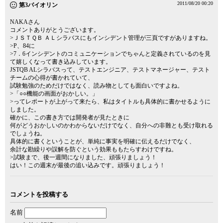
2011/08/20 00:20
第3バイオリン
NAKAさん
コメントありがとうございます。
>ＪＳＴＱＢ ＡＬシラバスにもインシデント管理が三頁ですがありますね。
>P、84に
>7．6インシデントのコミュニケーションでちゃんと定義されているのを見
て嬉しくなって書き込みしています。
JSTQB ALシラバスって、テストエンジニア、テストマネージャー、テスト
チームの心得が書かれていて、
試験勉強のためだけではなく、読み物としても面白いですよね。
>「○○機能の画面がおかしい。」
>ってレポートが上がって来たら、私はタイトルも具体的に書かせるように
しました。
確かに、この書き方では開発者が見たときに
何がどうおかしいのかわからないだけでなく、自分への非難とも受け取れる
でしょうね。
具体的に書くということが、単純に事実を明確に伝えるだけでなく、
余計な勘繰りや誤解を防ぐという効果ももたらすわけですね。
>試験まで、後一週間になりました、頑張りましょう！
はい！この週末が最後の追い込みです。頑張りましょう！
コメントを投稿する
名前