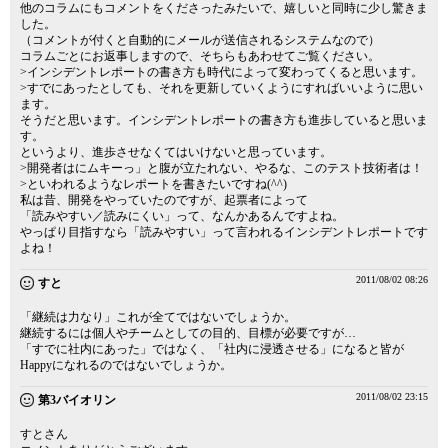
他のコラムにもコメントをくださったみたいで、嬉しいと同時に少し驚きま
した。
（コメントが付くと自動的にメールが送信されるシステムなので）
コラムごとにお返事しますので、そちらもあわせてご覧ください。
>インシデントレポートの書き方も時代によって変わってくると思います。
>すでにあったとしても、それを更新していくようにすればいいように思い
ます。
そうだと思います。インシデントレポートの書き方も進歩していると思いま
す。
というより、進歩させなくてはいけないと思っています。
>開発者はにムキーっ」と腹が立たれない、やるな、このテスト技術者は！
>といわれるようなレポートを書きたいですね(^^)
私は昔、開発をやっていたのですが、起票者によって
「読みやすい／読みにくい」って、なんかあるんですよね。
やっぱり目指すなら「読みやすい」って言われるインシデントレポートです
よね！
2011/08/02 08:26
すと
「継続は力なり」これが全てではないでしょうか。
継続するには個人やチームとしての目的、目標が必要ですが…
「すでに社内にあった」ではなく、「社内に浸透させる」になると皆が
Happyになれるのではないでしょうか。
2011/08/02 23:15
第3バイオリン
すとさん