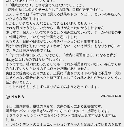
コメントありがとうございます。
>「継続は力なり」これが全てではないでしょうか。
>継続するには個人やチームとしての目的、目標が必要ですが…
ええ、今までは「今すぐ目に見える効果をドカーンと！」というのを狙って
いたような気がします。
しかし、いきなりそんなことができるわけありません（汗）
それを目指そうとしていたから、焦りがあったのかもしれません。
少しずつ、個人レベルでできることを積み重ねていって、チームや部署の中
に仲間を増やしていくのが一番だと思いました。
もちろん、目的や目標がないとモチベーションにも影響するし、
気がつけば何がしたいのかよくわからない…という状況にもなりかねないの
で、そこは注意が必要ですね。
>「すでに社内にあった」ではなく、「社内に浸透させる」になると皆が
Happyになれるのではないでしょうか。
そうですね。社内にあったとしても、それが活用されていない、存在すら顧
みられていないというのでは作った意味がありません。
実はこの提案のくだりのあと、上長に「書き方ガイドの内容に不足や、現状
にそぐわない部分があったら修正案を出してくれるとありがたい」というお
話がありました。
こちらのほうも、少しずつ取り組んでみようと思っています。
2011/08/19 12:31
ＮＡＫＡ
今日は夏期休暇、最後の休みで、実家の近くにある図書館です。
図書館のパソコンは書き込み禁止になっていたので、携帯からです。
ＪＳＴＱＢ ＡＬシラバスにもインシデント管理が三頁ですがありますね。
P、84に
7．6インシデントのコミュニケーションでちゃんと定義されているのを見て