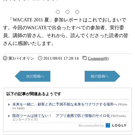
◇ ◇ ◇
「WACATE 2011 夏」参加レポートはこれでおしまいで
す。今回のWACATEで出会ったすべての参加者、実行委
員、講師の皆さん、それから、読んでくださった読者の皆
さんに感謝いたします。
第3バイオリン
2011/08/01 17:28:14
Comment(6)
次の投稿へ
前の投稿へ
以下の記事が関連あるようです
未来を一緒に…顧客と共に予測不能な未来をワクワクする場所へ
PR(den
tsu Japan)
既存ツールは捨てない！ アプリ連携で防ぐ情報のサイロ化
PR(ITmedia
エンタープライズ)
Recommended by