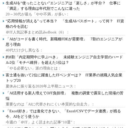
生成AIを“使ったことない”エンジニアは「楽しさ」が半分？ 仕事に
「満足」する理由は年代別でこんなに違った
20～30代が最も「やや不満」が多い：
“応用情報が消える”って本当？ 「生成AIパスポート」って何？ IT資
格の今を読む
＠IT人気記事まとめ読みeBook（6）：
「AIがコードを書く時代、新職種FDEが需要増」 7割のエンジニアが
思う理由
40代だけ少し異なる：
約8割「内定期間中に学ぶべき」 未経験エンジニア自主学習のハード
ル2位「モチベ維持」を超えた1位は？
「やる必要ない」派の理由とは：
富士通を抜いて2位に躍進したITベンダーは？ IT業界の就職人気企業
トップ20
夏休みに振り返る2026年上半期ニュース：
「AI活用する新人増えてOJT負担増」 複数の調査で露呈した現場の苦
悩
重要なのは「AIに代替されにくい本質的な自走力」：
「Excel好き」では進化できない、「Excel/CSVでデータ連携」が残る
今、AIをどう使うか
今週の「＠IT」よく読まれた記事“10選”：