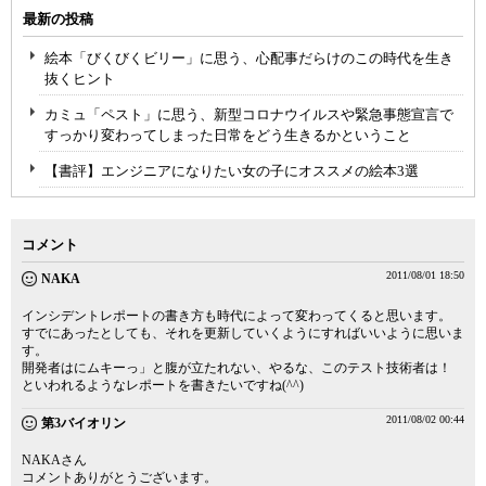
最新の投稿
絵本「びくびくビリー」に思う、心配事だらけのこの時代を生き
抜くヒント
カミュ「ペスト」に思う、新型コロナウイルスや緊急事態宣言で
すっかり変わってしまった日常をどう生きるかということ
【書評】エンジニアになりたい女の子にオススメの絵本3選
コメント
2011/08/01 18:50
NAKA
インシデントレポートの書き方も時代によって変わってくると思います。
すでにあったとしても、それを更新していくようにすればいいように思いま
す。
開発者はにムキーっ」と腹が立たれない、やるな、このテスト技術者は！
といわれるようなレポートを書きたいですね(^^)
2011/08/02 00:44
第3バイオリン
NAKAさん
コメントありがとうございます。