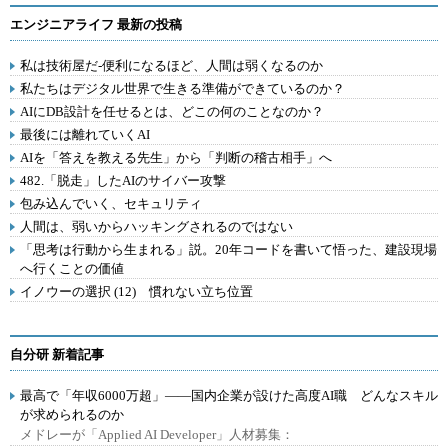
エンジニアライフ 最新の投稿
私は技術屋だ-便利になるほど、人間は弱くなるのか
私たちはデジタル世界で生きる準備ができているのか？
AIにDB設計を任せるとは、どこの何のことなのか？
最後には離れていくAI
AIを「答えを教える先生」から「判断の稽古相手」へ
482.「脱走」したAIのサイバー攻撃
包み込んでいく、セキュリティ
人間は、弱いからハッキングされるのではない
「思考は行動から生まれる」説。20年コードを書いて悟った、建設現場
へ行くことの価値
イノウーの選択 (12) 慣れない立ち位置
自分研 新着記事
最高で「年収6000万超」――国内企業が設けた高度AI職 どんなスキル
が求められるのか
メドレーが「Applied AI Developer」人材募集：