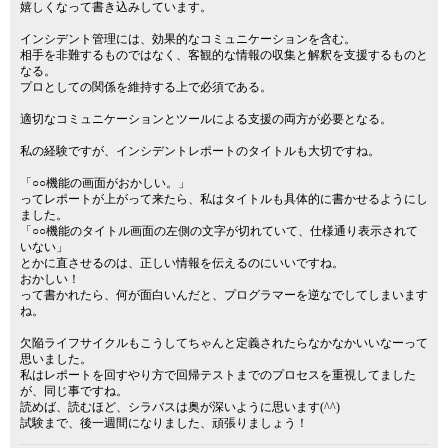
嬉しくなって書き込みしています。
インシデント管理には、効果的なコミュニケーションを含む。
相手を非難するものではなく、客観的な情報の収集と解釈を支援するものと
なる。
プロとしての関係を維持する上で必須である。
適切なコミュニケーションとツールによる支援の両方が必要となる。
私の経験ですが、インシデントレポートのタイトルも大切ですね。
「○○機能の画面がおかしい。」
ってレポートが上がって来たら、私はタイトルも具体的に書かせるようにし
ました。
「○○機能のタイトル画面の左側の文字が切れていて、仕様通り表示されて
いない」
とかに直させるのは、正しい情報を伝えるのにいいですね。
おかしい！
って書かれたら、何が面白いんだと、プログラマーを逆なでしてしまいます
ね。
欠陥ライフサイクルもこうしてちゃんと定義されたらなかなかいいなーって
思いました。
私はレポートを回すやり方で回帰テストまでのプロセスを重視してました
が、同じ事ですね。
読めば、読むほど、シラバスは奥が深いように思います(^^)
試験まで、後一週間になりました、頑張りましょう！