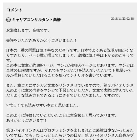
コメント
2016/11/23 02:38
キャリアコンサルタント高橋
お邪魔します、高橋です。
書評をいただきありがとうございました！
IT本の一番の問題は読了率なのだそうです。IT本でよくある説明が細かくな
りすぎたり、ページ数が増えてしまうと、途端に読了率は下がるのだそうで
す。
この本は文章が約180ページ、マンガが約100ページほどあります。マンガは
全体の1/3程度ですが、それでもマンガだけを読んでいただいても概要レベ
ルが理解していただけることを狙ってシナリオを書いています。
また、章ごとにマンガと文章をリンクさせていますので、第３バイオリンさ
んのように章の内容をマンガで予習していただき、文章で実際に学んでいた
だくような読み方もできるようにさせていただきました。ですので、
> 忙しくても読みやすい本だと思いました。
このように評価していただいたことは大変嬉しく思っております。
ありがとうございます！
第３バイオリンさんはプログラミングを楽しまれたご経験は少なかったみた
いですね。でも、ひょっとしたらいつの日か、第３バイオリンさん自身がプ