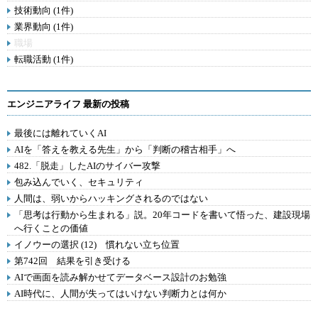
技術動向 (1件)
業界動向 (1件)
職場
転職活動 (1件)
エンジニアライフ 最新の投稿
最後には離れていくAI
AIを「答えを教える先生」から「判断の稽古相手」へ
482.「脱走」したAIのサイバー攻撃
包み込んでいく、セキュリティ
人間は、弱いからハッキングされるのではない
「思考は行動から生まれる」説。20年コードを書いて悟った、建設現場
へ行くことの価値
イノウーの選択 (12) 慣れない立ち位置
第742回 結果を引き受ける
AIで画面を読み解かせてデータベース設計のお勉強
AI時代に、人間が失ってはいけない判断力とは何か