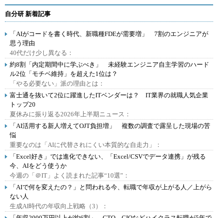
自分研 新着記事
「AIがコードを書く時代、新職種FDEが需要増」 7割のエンジニアが
思う理由
40代だけ少し異なる：
約8割「内定期間中に学ぶべき」 未経験エンジニア自主学習のハード
ル2位「モチベ維持」を超えた1位は？
「やる必要ない」派の理由とは：
富士通を抜いて2位に躍進したITベンダーは？ IT業界の就職人気企業
トップ20
夏休みに振り返る2026年上半期ニュース：
「AI活用する新人増えてOJT負担増」 複数の調査で露呈した現場の苦
悩
重要なのは「AIに代替されにくい本質的な自走力」：
「Excel好き」では進化できない、「Excel/CSVでデータ連携」が残る
今、AIをどう使うか
今週の「＠IT」よく読まれた記事“10選”：
「AIで何を変えたの？」と問われる今、転職で年収が上がる人／上がら
ない人
生成AI時代の年収向上戦略（3）：
「年収2000万円以上が約6割」 CTO、CIOなどハイクラス転職が5年で