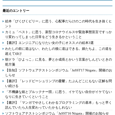
最近のエントリー
絵本「びくびくビリー」に思う、心配事だらけのこの時代を生き抜くヒ
ント
カミュ「ペスト」に思う、新型コロナウイルスや緊急事態宣言ですっか
り変わってしまった日常をどう生きるかということ
【書評】エンジニアになりたい女の子にオススメの絵本3選
わたしの前に道はない、わたしの後に道はできる。娘たちよ、この道を
超えてゆけ
朝ドラ「ひよっこ」に見る、夢とか成長とかいう言葉がしんどいときの
処方箋
【告知】ソフトウェアテストシンポジウム「JaSST'17 Niigata」開催のお
しらせ
【書評】「レッドビーシュリンプの憂鬱」たぶんどこにもない正解を問
い続ける
「不機嫌な姫とブルックナー団」に思う、イケてない自分がイケてない
なりに生きていくということ
【書評】「マンガでやさしくわかるプログラミングの基本」もっと早く
読んでいたら人生変わっていたかもしれない
ソフトウェアテストシンポジウム「JaSST'16 Niigata」開催のお知らせ