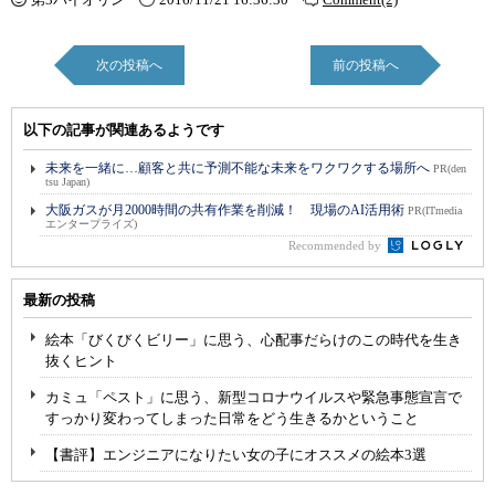
次の投稿へ
前の投稿へ
以下の記事が関連あるようです
未来を一緒に…顧客と共に予測不能な未来をワクワクする場所へ
PR(den
tsu Japan)
大阪ガスが月2000時間の共有作業を削減！ 現場のAI活用術
PR(ITmedia
エンタープライズ)
Recommended by
最新の投稿
絵本「びくびくビリー」に思う、心配事だらけのこの時代を生き
抜くヒント
カミュ「ペスト」に思う、新型コロナウイルスや緊急事態宣言で
すっかり変わってしまった日常をどう生きるかということ
【書評】エンジニアになりたい女の子にオススメの絵本3選