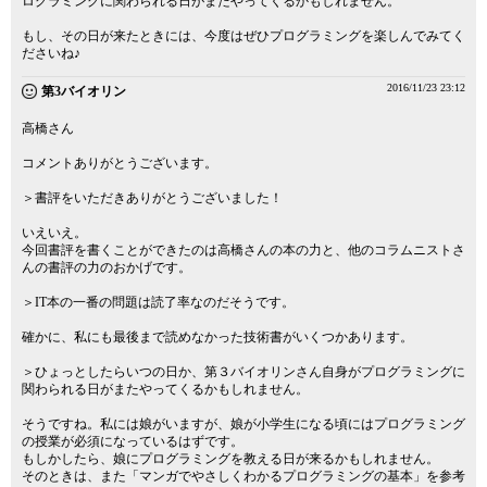
ログラミングに関わられる日がまたやってくるかもしれません。
もし、その日が来たときには、今度はぜひプログラミングを楽しんでみてく
ださいね♪
2016/11/23 23:12
第3バイオリン
高橋さん
コメントありがとうございます。
＞書評をいただきありがとうございました！
いえいえ。
今回書評を書くことができたのは高橋さんの本の力と、他のコラムニストさ
んの書評の力のおかげです。
＞IT本の一番の問題は読了率なのだそうです。
確かに、私にも最後まで読めなかった技術書がいくつかあります。
＞ひょっとしたらいつの日か、第３バイオリンさん自身がプログラミングに
関わられる日がまたやってくるかもしれません。
そうですね。私には娘がいますが、娘が小学生になる頃にはプログラミング
の授業が必須になっているはずです。
もしかしたら、娘にプログラミングを教える日が来るかもしれません。
そのときは、また「マンガでやさしくわかるプログラミングの基本」を参考