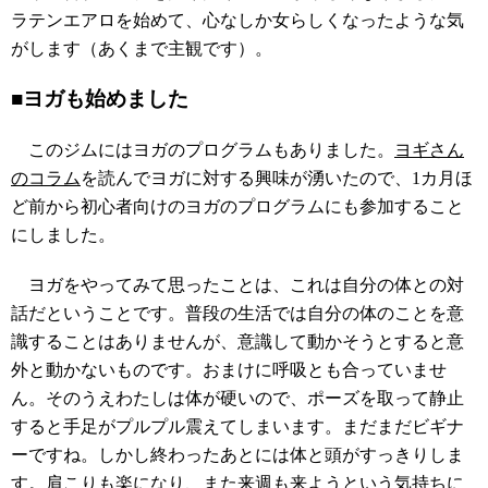
ラテンエアロを始めて、心なしか女らしくなったような気
がします（あくまで主観です）。
■ヨガも始めました
このジムにはヨガのプログラムもありました。
ヨギさん
のコラム
を読んでヨガに対する興味が湧いたので、1カ月ほ
ど前から初心者向けのヨガのプログラムにも参加すること
にしました。
ヨガをやってみて思ったことは、これは自分の体との対
話だということです。普段の生活では自分の体のことを意
識することはありませんが、意識して動かそうとすると意
外と動かないものです。おまけに呼吸とも合っていませ
ん。そのうえわたしは体が硬いので、ポーズを取って静止
すると手足がプルプル震えてしまいます。まだまだビギナ
ーですね。しかし終わったあとには体と頭がすっきりしま
す。肩こりも楽になり、また来週も来ようという気持ちに