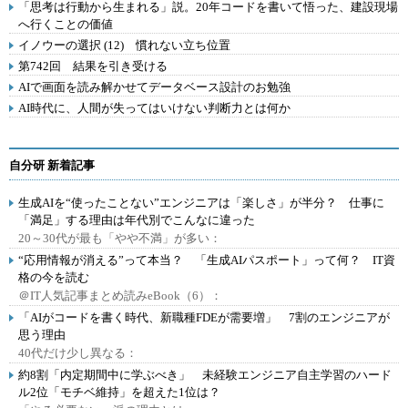
「思考は行動から生まれる」説。20年コードを書いて悟った、建設現場
へ行くことの価値
イノウーの選択 (12) 慣れない立ち位置
第742回 結果を引き受ける
AIで画面を読み解かせてデータベース設計のお勉強
AI時代に、人間が失ってはいけない判断力とは何か
自分研 新着記事
生成AIを“使ったことない”エンジニアは「楽しさ」が半分？ 仕事に
「満足」する理由は年代別でこんなに違った
20～30代が最も「やや不満」が多い：
“応用情報が消える”って本当？ 「生成AIパスポート」って何？ IT資
格の今を読む
＠IT人気記事まとめ読みeBook（6）：
「AIがコードを書く時代、新職種FDEが需要増」 7割のエンジニアが
思う理由
40代だけ少し異なる：
約8割「内定期間中に学ぶべき」 未経験エンジニア自主学習のハード
ル2位「モチベ維持」を超えた1位は？