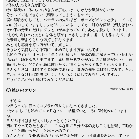
>意識して動かそうとすると意外と動かない
>体の力の抜き方が肝心
特に最後の「体の力の抜き方が肝心」は、なかなか気付かないか、
分かっててもできない（頑張ってしまう）ものです。
僕の経験からしても、ベテランの先生ほど、ポーズがビシッと決まっている
のに脱力していますし、力が入っているにしても、肝心な箇所（例えばおへ
その下の丹田）だけにグッと力が集まっていて、あとは脱力しています。
>しかし終わったあとには体と頭がすっきりします。肩こりも楽になり、ま
た来週も来ようという気持ちになります。
私と同じ感覚を持つ方がいて、嬉しい。
そういう気持ちになる前に、止めてしまう方多いんです。
お節介ですが、４ヶ月～半年くらい経つと、身体の奥に溜まっていた疲れや
汚れが、ゆるゆると出てきて、思い当たるフシがないのに微熱が出たり、頭
痛がしたり、どこかが急に腫れたり、痛くなったりすることがあります。
そんなときは、相談できる関係であれば、ヨガの先生に相談してみて、それ
でわからなければ医者に行く、というふうにしてみるといいですよ。
どうかこれからも続けてみてくださいね。
2009/05/14 00:19
第3バイオリン
ヨギさん
今日もヨガに行ってコブラの気持ちになってきました。
>それにしても始めて４ヶ月なのに、結構深いところに気付かれています
ね。
ヨガのほうはまだ1か月ちょっとくらいです。
初めてやってみたときに、「こんな風に自分の体のあちこちを意識して動か
したこと無かったな」と思ったのです。
なんとなく、NHK教育の「からだであそぼ」という番組を思い出していま