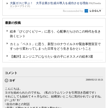
大阪ガスに学ぶ！ 大手企業が生成AI導入を成功させる理由
PR(ITmedia
エンタープライズ)
Recommended by
最新の投稿
絵本「びくびくビリー」に思う、心配事だらけのこの時代を生き
抜くヒント
カミュ「ペスト」に思う、新型コロナウイルスや緊急事態宣言で
すっかり変わってしまった日常をどう生きるかということ
【書評】エンジニアになりたい女の子にオススメの絵本3選
コメント
2009/05/13 10:21
ヨギ
こんにちは。
ヨガを始められたのですね。（私のコラムリンクを引用頂き恐縮です）
それにしても始めて４ヶ月なのに、結構深いところに気付かれていますね。
(^^ ;;) ﾀｼﾞﾀｼﾞ
>自分の体との対話