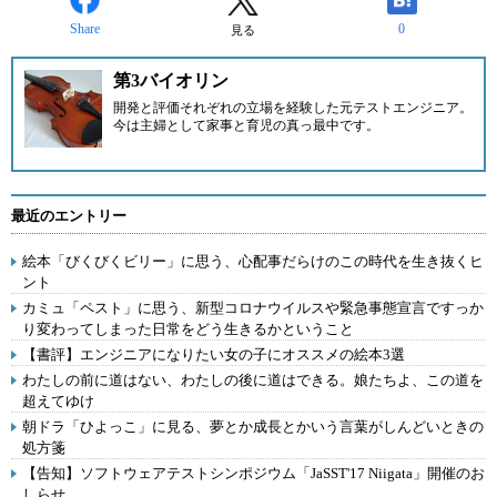
Share
0
見る
第3バイオリン
開発と評価それぞれの立場を経験した元テストエンジニア。
今は主婦として家事と育児の真っ最中です。
最近のエントリー
絵本「びくびくビリー」に思う、心配事だらけのこの時代を生き抜くヒ
ント
カミュ「ペスト」に思う、新型コロナウイルスや緊急事態宣言ですっか
り変わってしまった日常をどう生きるかということ
【書評】エンジニアになりたい女の子にオススメの絵本3選
わたしの前に道はない、わたしの後に道はできる。娘たちよ、この道を
超えてゆけ
朝ドラ「ひよっこ」に見る、夢とか成長とかいう言葉がしんどいときの
処方箋
【告知】ソフトウェアテストシンポジウム「JaSST'17 Niigata」開催のお
しらせ