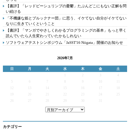
【書評】「レッドビーシュリンプの憂鬱」たぶんどこにもない正解を問
い続ける
「不機嫌な姫とブルックナー団」に思う、イケてない自分がイケてない
なりに生きていくということ
【書評】「マンガでやさしくわかるプログラミングの基本」もっと早く
読んでいたら人生変わっていたかもしれない
ソフトウェアテストシンポジウム「JaSST'16 Niigata」開催のお知らせ
2026年7月
日
月
火
水
木
金
土
1
2
3
4
5
6
7
8
9
10
11
12
13
14
15
16
17
18
19
20
21
22
23
24
25
26
27
28
29
30
31
カテゴリー