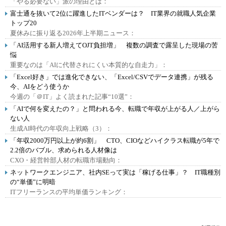
「やる必要ない」派の理由とは：
富士通を抜いて2位に躍進したITベンダーは？ IT業界の就職人気企業
トップ20
夏休みに振り返る2026年上半期ニュース：
「AI活用する新人増えてOJT負担増」 複数の調査で露呈した現場の苦
悩
重要なのは「AIに代替されにくい本質的な自走力」：
「Excel好き」では進化できない、「Excel/CSVでデータ連携」が残る
今、AIをどう使うか
今週の「＠IT」よく読まれた記事“10選”：
「AIで何を変えたの？」と問われる今、転職で年収が上がる人／上がら
ない人
生成AI時代の年収向上戦略（3）：
「年収2000万円以上が約6割」 CTO、CIOなどハイクラス転職が5年で
2.2倍のバブル、求められる人材像は
CXO・経営幹部人材の転職市場動向：
ネットワークエンジニア、社内SEって実は「稼げる仕事」？ IT職種別
の“単価”に明暗
ITフリーランスの平均単価ランキング：