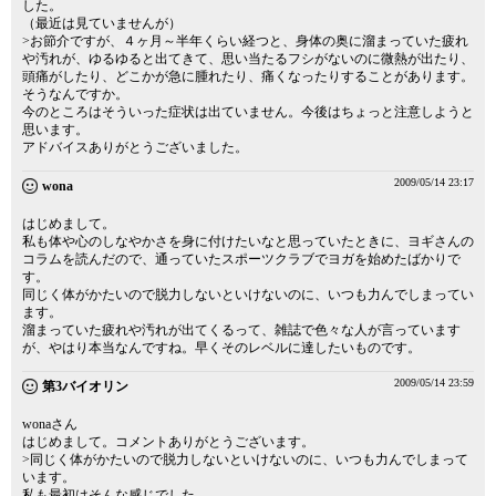
した。
（最近は見ていませんが）
>お節介ですが、４ヶ月～半年くらい経つと、身体の奥に溜まっていた疲れ
や汚れが、ゆるゆると出てきて、思い当たるフシがないのに微熱が出たり、
頭痛がしたり、どこかが急に腫れたり、痛くなったりすることがあります。
そうなんですか。
今のところはそういった症状は出ていません。今後はちょっと注意しようと
思います。
アドバイスありがとうございました。
2009/05/14 23:17
wona
はじめまして。
私も体や心のしなやかさを身に付けたいなと思っていたときに、ヨギさんの
コラムを読んだので、通っていたスポーツクラブでヨガを始めたばかりで
す。
同じく体がかたいので脱力しないといけないのに、いつも力んでしまってい
ます。
溜まっていた疲れや汚れが出てくるって、雑誌で色々な人が言っています
が、やはり本当なんですね。早くそのレベルに達したいものです。
2009/05/14 23:59
第3バイオリン
wonaさん
はじめまして。コメントありがとうございます。
>同じく体がかたいので脱力しないといけないのに、いつも力んでしまって
います。
私も最初はそんな感じでした。