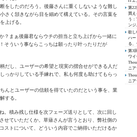
IT
断をしたのだろう。後藤さんに重くしないような難し
第2
買え
小さく頷きながら目を細めて構えている。その言葉を
う：
を上げる。
ンジ
欲し
か？まぁ後藤君ならウチの担当と立ち上げから一緒に
ハー
る、
！そういう事ならこっちは願ったり叶ったりだが
第3
ワイ
Th
柄だし、ユーザーの希望と現実の摺合せができる人だ
ニア
しっかりしている手練れで、私も何度も助けてもらっ
Th
ニア
ちんとユーザーの信頼を得ていたのだという事を、業
解する。
ね。積み残し仕様を次フェーズ送りとして、次に回し
させていただくか。草薙さんが言うとおり、弊社側の
コストについて、どういう内容でご納得いただけるか