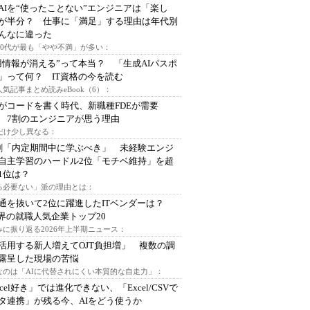
AIを“使ったことない”エンジニアは「楽し
が半分？ 仕事に「満足」する理由は年代別
んなに違った
～30代が最も「やや不満」が多い：
用情報が消える”って本当？ 「生成AIパスポ
」って何？ IT資格の今を読む
人気記事まとめ読みeBook（6）：
Iがコードを書く時代、新職種FDEが需要
 7割のエンジニアが思う理由
代だけ少し異なる：
割「内定期間中に学ぶべき」 未経験エンジ
自主学習のハードル2位「モチベ維持」を超
1位は？
る必要ない」派の理由とは：
通を抜いて2位に躍進したITベンダーは？
業界の就職人気企業トップ20
みに振り返る2026年上半期ニュース：
I活用する新人増えてOJT負担増」 複数の調
露呈した現場の苦悩
なのは「AIに代替されにくい本質的な自走力」：
xcel好き」では進化できない、「Excel/CSVで
タ連携」が残る今、AIをどう使うか