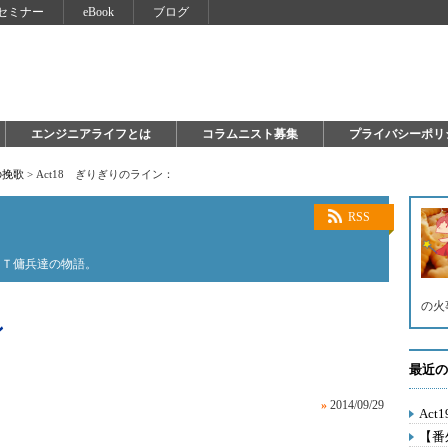
セミナー
eBook
ブログ
エンジニアライフとは
コラムニスト募集
プライバシーポリ
の挽歌
>
Act18 ぎりぎりのライン：
RSS
ＩＴ傭兵達の物語。
の火
ン
最近の
»
2014/09/29
Ac
【番