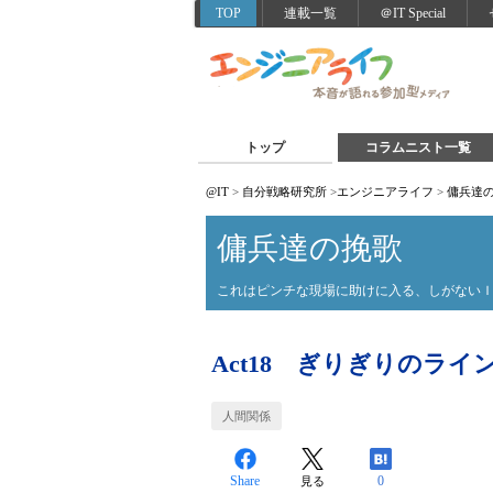
TOP
連載一覧
＠IT Special
トップ
コラムニスト一覧
@IT
>
自分戦略研究所
>
エンジニアライフ
>
傭兵達
傭兵達の挽歌
これはピンチな現場に助けに入る、しがない
Act18 ぎりぎりのライ
人間関係
Share
0
見る