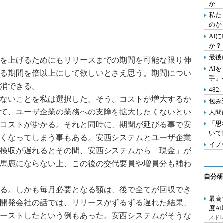
か
私た
のか
AI
か？
最後
を上げるためにもリリースまでの期間を可能な限り伸
AI
る期間を倍以上にして欲しいとさえ思う。期間につい
手」
消できる。
48
ないことを私は選択した。そう、コストが増大するか
包み
て、ユーザ企業の業務への支障を拡大したくないとい
人間
「思
コストが掛かる。それと同時に、期間が延びる事で安
いて
くなってしまう事もある。安西システムとユーザ企業
イノ
検収が遅れるとその間、安西システムから「現金」が
馬鹿にならない上、この後の交代要員や増員分も補わ
自分研
る。しかも毎月必要となる額は、後で全てが回収でき
最高
開発会社の話では、リリースがずるずる遅れた結果、
度A
ーストしたという例もあった。安西システムがそうな
メドレ