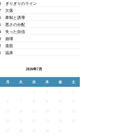
t18 ぎりぎりのライン
17 欠落
t16 牽制と誘導
t15 悪さの分配
t14 失った自信
13 崩壊
12 道筋
11 温床
2026年7月
月
火
水
木
金
土
1
2
3
4
6
7
8
9
10
11
13
14
15
16
17
18
20
21
22
23
24
25
27
28
29
30
31