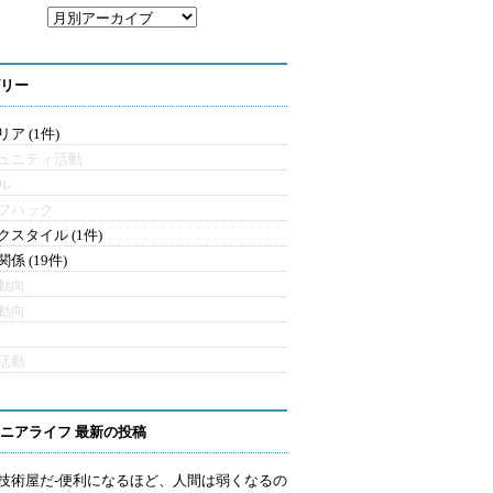
リー
ア (1件)
ュニティ活動
ル
フハック
クスタイル (1件)
係 (19件)
動向
動向
活動
ニアライフ 最新の投稿
技術屋だ-便利になるほど、人間は弱くなるの