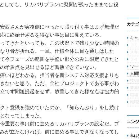
としても、リカバリプランに疑問が残ったままでは役
カテゴ
安西さんが実務側にべったり張り付く事はまず無理だ
応に終始せざるを得ない事は目に見えている。
キャリ
ってきたといっても、この状況下で残り少ない時間の
コミ
なり骨が折れる。一旦、仕様全体に目を通しはした
スキ
て今フェーズの範囲を手堅い部分のみに限定できたと
ライ
ワー
の矛盾点を見出せるほど習熟できていない。
人間関
痛いほどわかる。担当者を新システム対応支援よりも
技術
きないと思う。ただ、全社プロジェクトである事がわ
業界
立てず問題提起をせず、放置してきた様な点は協力的
職場
転職
クト意識を強めていたのか、「知らんぷり」をし続け
となってしまった。
エンジ
今重要な事は前に進めるリカバリプランの設定だ。プ
みが立たなければ、前に進める事はできなくなってし
私は