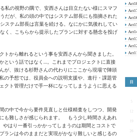
Ac
る私の視野の隅で、安西さんは目立たない様にスマフ
Act
うだが、私の頭の中ではシステム部長にも指摘された
Ac
システム部長は言葉を続ける。なにかに気後れしてい
Ac
なく、こちらから提示したプランに対する懸念を投げ
Ac
Act
Act
Act
クトから離れるという事を安西さんから聞きました。
かという話ではなく...。これまでプロジェクトに直接
んが、抜ける杉野さんの代わりにここから現場で陣頭
私の予想では、役員会への説明支援や、進行・課題管
日
ェクト管理だけで手一杯になってしまうように思える
5
間の中で今から要件見直しと仕様精査をしつつ、開発
12
にも難しさが感じられます。 もう少し時間さえあれ
19
..。やはり一番引っかかってしまうのは期間とコストで
26
プランは今のままだと実現がかなり難しいと感じるの