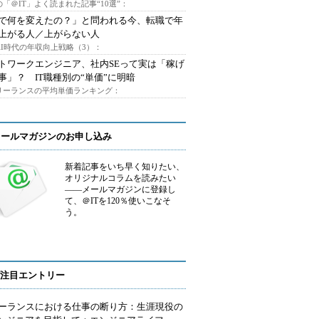
「＠IT」よく読まれた記事“10選”：
Iで何を変えたの？」と問われる今、転職で年
上がる人／上がらない人
AI時代の年収向上戦略（3）：
トワークエンジニア、社内SEって実は「稼げ
事」？ IT職種別の“単価”に明暗
フリーランスの平均単価ランキング：
メールマガジンのお申し込み
新着記事をいち早く知りたい、
オリジナルコラムを読みたい
――メールマガジンに登録し
て、＠ITを120％使いこなそ
う。
注目エントリー
ーランスにおける仕事の断り方：生涯現役の