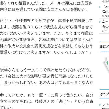
今週の
て電話をくれた後藤さんだった。メールの宛先には安西さ
「A
内容に目を通している間に安西さんが口を開いた。
収が
生成
ださい。仕様調整の部分ですが、体調不良で離脱して
ネッ
る仕
ます。後藤を週３くらいで状況を見ながら復帰させて
IT
のではないかと考えています。ただ、あくまで後藤は
会議設定や進捗管理、各種調整については早瀬さんに
料の作成や役員会の説明支援などを兼務してもらおう
＠IT
限通りに行けると考えますが、いかがでしょうか？」
後藤さんをもう一度ここで戦わせたくはないだろう。
たり会社に大きな影響が及ぶ責任問題になったりした
しまうかもしれない。あの人はとても真っ直ぐな人だ
はてブ
参っていたが、もう一度ＰＪに戻って働きたい。自分
立てるのであれば。後藤さんの「逃げた」という自責
フリ
ていた。