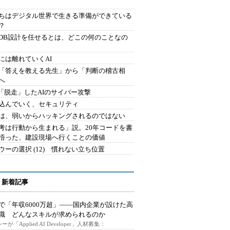
ちはデジタル世界で生きる準備ができている
？
にDB設計を任せるとは、どこの何のことなの
には離れていくAI
を「答えを教える先生」から「判断の稽古相
へ
2.「脱走」したAIのサイバー攻撃
込んでいく、セキュリティ
は、弱いからハッキングされるのではない
考は行動から生まれる」説。20年コードを書
悟った、建設現場へ行くことの価値
ウーの選択 (12) 慣れない立ち位置
 新着記事
で「年収6000万超」――国内企業が設けた高
I職 どんなスキルが求められるのか
ーが「Applied AI Developer」人材募集：