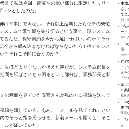
考えて私は今回、確実性の高い部分に限定したリリー
生成
さ」
プランとしたのだ。
でこ
20
伸ばす事はできない。それ以上延期したらウチの繁忙
“応
システムで繁忙期を乗り切るという事で、現システム
ート
＠IT
てるんだ。保守契約を今から延ばせばいいのか？そう
「A
に今から組み込まなければならないだろ！捨てるシス
増」
か？それこそ間に合うのか？」
40
約8
。先ほどより心なしか控えた声だが、システム部長を
ニア
えた
期間を延ばされちゃ困るという部分は、業務部長と私
「や
富士
IT
ォの画面を見ていた安西さんが私の方に視線を送って
夏休
「A
査で
視線を流している。ああ、「メールを見てくれ」とい
重要
内でそっと指を滑らせる。新着メールを開くと、そこ
「E
ールが届いていた。
デー