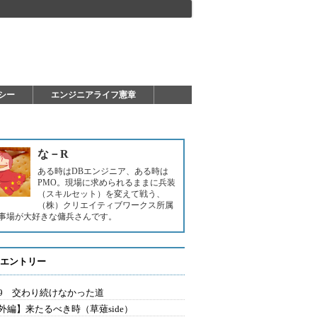
シー
エンジニアライフ憲章
な－R
ある時はDBエンジニア、ある時は
PMO。現場に求められるままに兵装
（スキルセット）を変えて戦う、
（株）クリエイティブワークス所属
事場が大好きな傭兵さんです。
エントリー
t19 交わり続けなかった道
外編】来たるべき時（草薙side）