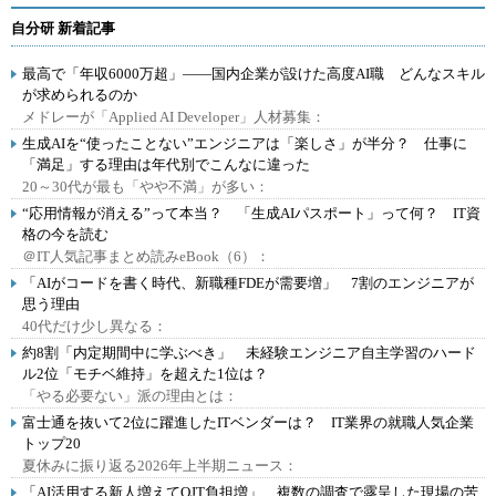
自分研 新着記事
最高で「年収6000万超」――国内企業が設けた高度AI職 どんなスキル
が求められるのか
メドレーが「Applied AI Developer」人材募集：
生成AIを“使ったことない”エンジニアは「楽しさ」が半分？ 仕事に
「満足」する理由は年代別でこんなに違った
20～30代が最も「やや不満」が多い：
“応用情報が消える”って本当？ 「生成AIパスポート」って何？ IT資
格の今を読む
＠IT人気記事まとめ読みeBook（6）：
「AIがコードを書く時代、新職種FDEが需要増」 7割のエンジニアが
思う理由
40代だけ少し異なる：
約8割「内定期間中に学ぶべき」 未経験エンジニア自主学習のハード
ル2位「モチベ維持」を超えた1位は？
「やる必要ない」派の理由とは：
富士通を抜いて2位に躍進したITベンダーは？ IT業界の就職人気企業
トップ20
夏休みに振り返る2026年上半期ニュース：
「AI活用する新人増えてOJT負担増」 複数の調査で露呈した現場の苦