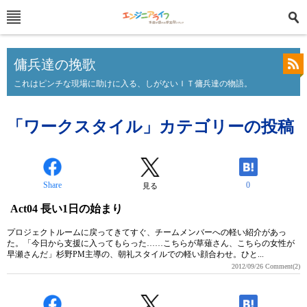
傭兵達の挽歌
これはピンチな現場に助けに入る、しがないＩＴ傭兵達の物語。
「ワークスタイル」カテゴリーの投稿
Share
0
見る
Act04 長い1日の始まり
プロジェクトルームに戻ってきてすぐ、チームメンバーへの軽い紹介があっ
た。「今日から支援に入ってもらった……こちらが草薙さん、こちらの女性が
早瀬さんだ」杉野PM主導の、朝礼スタイルでの軽い顔合わせ。ひと...
2012/09/26
Comment(2)