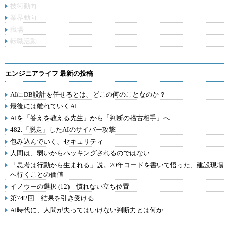
技術動向
業界動向
職場
転職活動
エンジニアライフ 最新の投稿
AIにDB設計を任せるとは、どこの何のことなのか？
最後には離れていくAI
AIを「答えを教える先生」から「判断の稽古相手」へ
482.「脱走」したAIのサイバー攻撃
包み込んでいく、セキュリティ
人間は、弱いからハッキングされるのではない
「思考は行動から生まれる」説。20年コードを書いて悟った、建設現場
へ行くことの価値
イノウーの選択 (12) 慣れない立ち位置
第742回 結果を引き受ける
AI時代に、人間が失ってはいけない判断力とは何か