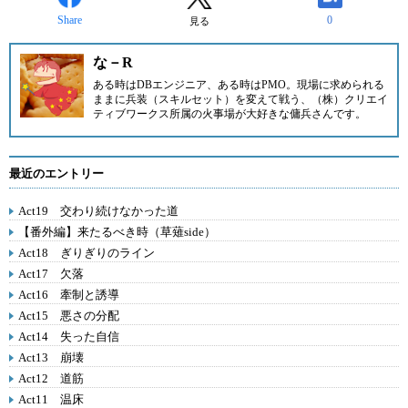
Share
0
見る
な－R
ある時はDBエンジニア、ある時はPMO。現場に求められる
ままに兵装（スキルセット）を変えて戦う、（株）クリエイ
ティブワークス所属の火事場が大好きな傭兵さんです。
最近のエントリー
Act19 交わり続けなかった道
【番外編】来たるべき時（草薙side）
Act18 ぎりぎりのライン
Act17 欠落
Act16 牽制と誘導
Act15 悪さの分配
Act14 失った自信
Act13 崩壊
Act12 道筋
Act11 温床