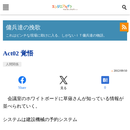
傭兵達の挽歌
これはピンチな現場に助けに入る、しがないＩＴ傭兵達の物語。
Act02 覚悟
人間関係
»
2012/09/10
Share
0
見る
会議室のホワイトボードに草薙さんが知っている情報が
並べられていく。
システムは建設機械の予約システム