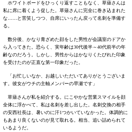
ホワイトボードをひっくり返すこともなく、草薙さんは
私に席に着くよう促した。草薙さんに完全に巻き込まれた
な……と苦笑しつつ、自席にいったん戻って名刺を準備す
る。
数分後、かなり青ざめた顔をした男性が会議室のドアか
ら入ってきた。恐らく、実年齢は30代後半～40代前半の年
齢なのだろう。しかし、男性からはかなりくたびれた印象
を受けたのが正直な第一印象だった。
「お忙しいなか、お越しいただいてありがとうございま
す。彼女がウチの主軸メンバーの早瀬です」
草薙さんが私を紹介する。にこやかな営業スマイルを顔
全体に浮かべて、私は名刺を差し出した。名刺交換の相手
の安西社長は、暑いのに汗1つかいていなかった。体調的に
もあまり良くないのが見て取れる。相当、追い詰められて
いるようだ。