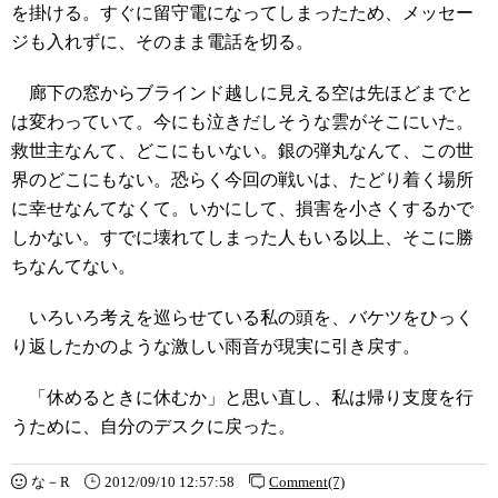
を掛ける。すぐに留守電になってしまったため、メッセー
ジも入れずに、そのまま電話を切る。
廊下の窓からブラインド越しに見える空は先ほどまでと
は変わっていて。今にも泣きだしそうな雲がそこにいた。
救世主なんて、どこにもいない。銀の弾丸なんて、この世
界のどこにもない。恐らく今回の戦いは、たどり着く場所
に幸せなんてなくて。いかにして、損害を小さくするかで
しかない。すでに壊れてしまった人もいる以上、そこに勝
ちなんてない。
いろいろ考えを巡らせている私の頭を、バケツをひっく
り返したかのような激しい雨音が現実に引き戻す。
「休めるときに休むか」と思い直し、私は帰り支度を行
うために、自分のデスクに戻った。
な－R
2012/09/10 12:57:58
Comment(7)