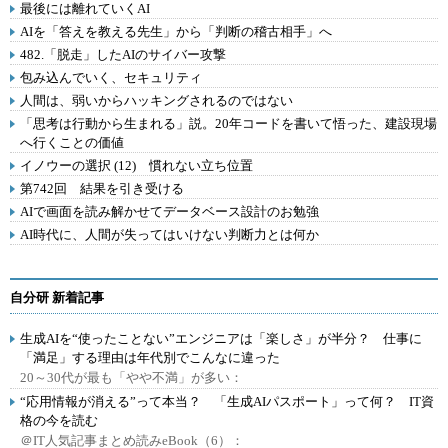
最後には離れていくAI
AIを「答えを教える先生」から「判断の稽古相手」へ
482.「脱走」したAIのサイバー攻撃
包み込んでいく、セキュリティ
人間は、弱いからハッキングされるのではない
「思考は行動から生まれる」説。20年コードを書いて悟った、建設現場
へ行くことの価値
イノウーの選択 (12) 慣れない立ち位置
第742回 結果を引き受ける
AIで画面を読み解かせてデータベース設計のお勉強
AI時代に、人間が失ってはいけない判断力とは何か
自分研 新着記事
生成AIを“使ったことない”エンジニアは「楽しさ」が半分？ 仕事に
「満足」する理由は年代別でこんなに違った
20～30代が最も「やや不満」が多い：
“応用情報が消える”って本当？ 「生成AIパスポート」って何？ IT資
格の今を読む
＠IT人気記事まとめ読みeBook（6）：