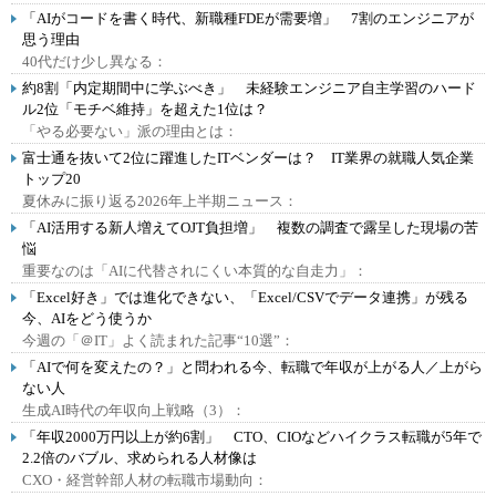
「AIがコードを書く時代、新職種FDEが需要増」 7割のエンジニアが
思う理由
40代だけ少し異なる：
約8割「内定期間中に学ぶべき」 未経験エンジニア自主学習のハード
ル2位「モチベ維持」を超えた1位は？
「やる必要ない」派の理由とは：
富士通を抜いて2位に躍進したITベンダーは？ IT業界の就職人気企業
トップ20
夏休みに振り返る2026年上半期ニュース：
「AI活用する新人増えてOJT負担増」 複数の調査で露呈した現場の苦
悩
重要なのは「AIに代替されにくい本質的な自走力」：
「Excel好き」では進化できない、「Excel/CSVでデータ連携」が残る
今、AIをどう使うか
今週の「＠IT」よく読まれた記事“10選”：
「AIで何を変えたの？」と問われる今、転職で年収が上がる人／上がら
ない人
生成AI時代の年収向上戦略（3）：
「年収2000万円以上が約6割」 CTO、CIOなどハイクラス転職が5年で
2.2倍のバブル、求められる人材像は
CXO・経営幹部人材の転職市場動向：