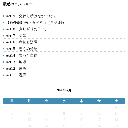
最近のエントリー
Act19 交わり続けなかった道
【番外編】来たるべき時（草薙side）
Act18 ぎりぎりのライン
Act17 欠落
Act16 牽制と誘導
Act15 悪さの分配
Act14 失った自信
Act13 崩壊
Act12 道筋
Act11 温床
2026年7月
日
月
火
水
木
金
土
1
2
3
4
5
6
7
8
9
10
11
12
13
14
15
16
17
18
19
20
21
22
23
24
25