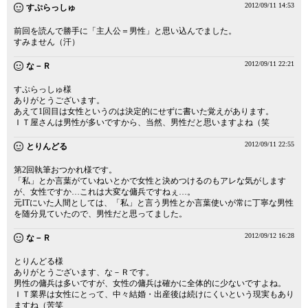
2012/09/11 14:53
すぷらっしゅ
前回を読んで勝手に「主人公＝男性」と思い込んでました。
すみません（汗）
2012/09/11 22:21
な－Ｒ
すぷらっしゅ様
ありがとうございます。
あえて1回目は女性というのは決定的にせずに書いた覚えがあります。
ＩＴ屋さんは男性が多いですから、当然、男性だと思いますよね（笑
2012/09/11 22:55
とりんどる
第2回執筆おつかれ様です。
「私」とか言葉がていねいとかで女性と決めつけるのもアレな気がします
が、女性ですか…これは大変な傭兵ですねぇ…。
元ITにいた人間としては、「私」と言う男性とか言葉使いが常に丁寧な男性
を随分見ていたので、男性だと思ってました。
2012/09/12 16:28
な－Ｒ
とりんどる様
ありがとうございます、な－Ｒです。
男性の傭兵は多いですが、女性の傭兵は確かに全体的に少ないですよね。
ＩＴ業界は女性にとって、中々結婚・出産後は続けにくいという現実もあり
ますね（苦笑