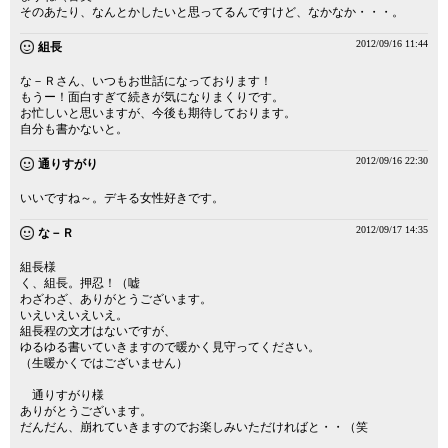
そのあたり、なんとかしたいと思ってるんですけど、なかなか・・・。
2012/09/16 11:44
組長
な－Ｒさん、いつもお世話になっております！
もうー！面白すぎて続きが気になりまくりです。
お忙しいと思いますが、今後も期待しております。
自分も書かないと。
2012/09/16 22:30
通りすがり
いいですね～。デキる女性好きです。
2012/09/17 14:35
な－Ｒ
組長様
く、組長。押忍！（嘘
わざわざ、ありがとうございます。
いえいえいえいえ。
組長程の文才はないですが、
ゆるゆる書いていきますので暖かく見守ってください。
（生暖かくではございません）
通りすがり様
ありがとうございます。
だんだん、崩れていきますのでお楽しみいただければと・・（笑