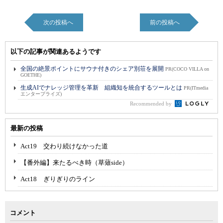
次の投稿へ
前の投稿へ
以下の記事が関連あるようです
全国の絶景ポイントにサウナ付きのシェア別荘を展開
PR(COCO VILLA on
GOETHE)
生成AIでナレッジ管理を革新 組織知を統合するツールとは
PR(ITmedia
エンタープライズ)
Recommended by
最新の投稿
Act19 交わり続けなかった道
【番外編】来たるべき時（草薙side）
Act18 ぎりぎりのライン
コメント