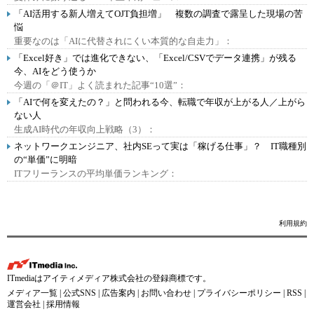
「AI活用する新人増えてOJT負担増」 複数の調査で露呈した現場の苦
悩
重要なのは「AIに代替されにくい本質的な自走力」：
「Excel好き」では進化できない、「Excel/CSVでデータ連携」が残る
今、AIをどう使うか
今週の「＠IT」よく読まれた記事“10選”：
「AIで何を変えたの？」と問われる今、転職で年収が上がる人／上がら
ない人
生成AI時代の年収向上戦略（3）：
ネットワークエンジニア、社内SEって実は「稼げる仕事」？ IT職種別
の“単価”に明暗
ITフリーランスの平均単価ランキング：
利用規約
ITmediaはアイティメディア株式会社の登録商標です。
メディア一覧
|
公式SNS
|
広告案内
|
お問い合わせ
|
プライバシーポリシー
|
RSS
|
運営会社
|
採用情報