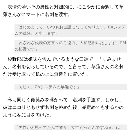
表情の薄いその男性と対照的に、にこやかに会釈して草
薙さんがスマートに名刺を渡す。
「はじめまして、いつもお世話になっております。CAシステ
ムの草薙、と申します」
「わざわざ代表の方直々のご協力、大変感謝いたします。PM
の杉野です」
杉野PMは嫌味を含んでいるような口調で、「すみませ
ん、名刺を切らしているので」と言って、草薙さんの名刺
だけ受け取って机の上に無造作に置いた。
「同じく、CAシステムの早瀬です」
私も同じく微笑みを浮かべて、名刺を手渡す。しかし、
彼はニコリともせず名刺を眺めた後、品定めでもするかの
ように私に目を向けた。
「男性かと思ってたんですが、女性だったんですねぇ。は