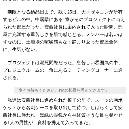
期限となる納品日まで、残り25日。大手ゼネコンが所有
するビルの中。中層階にある1室がそのプロジェクトに与え
られた部屋だった。安西社長に案内されて入った瞬間、部
屋に充満する重苦しさを肌で感じとる。メンバーは若いは
ずなのに、土壇場の喧噪感もなく静まり返った部屋全体
に、生気がない。
プロジェクトは溺死間際だった。息苦しい雰囲気の中、
プロジェクルームの一角にあるミーティングコーナーに通
される。
「少々お待ちください。PMの杉野を呼んできます」
私達は安西社長に進められた椅子の前で、スーツの胸ポ
ケットから名刺ケースを取り出して待つ。しばらくして安
西社長に伴われ、黒縁の眼鏡から神経質そうな目を覗かせ
る1人の男性が、資料を携えて入ってきた。