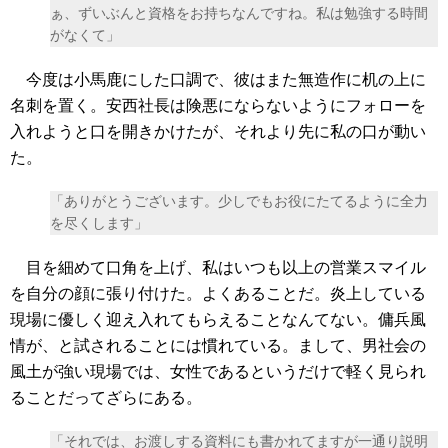
ぁ、ずいぶんと資格をお持ちなんですね。私は勉強する時間
がなくて」
今度は小馬鹿にした口調で、彼はまた無造作に机の上に
名刺を置く。安西社長は険悪にならないようにフォローを
入れようと口を開きかけたが、それより先に私の口が動い
た。
「ありがとうございます。少しでもお役にたてるように全力
を尽くします」
目を細めて口角を上げ、私はいつも以上の営業スマイル
を自分の顔に張り付けた。よくあることだ。炎上している
現場に優しく迎え入れてもらえることなんてない。傭兵風
情が、と試されることには慣れている。まして、男社会の
風土が強い現場では、女性であるというだけで軽く見られ
ることだってざらにある。
「それでは、お渡しする資料にも書かれてますが一通り説明