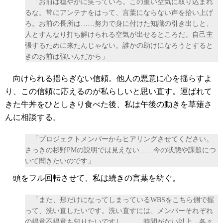
「お前は穏やかに笑っていろ。この重い空気に取り込まれ
るな。常にアンテナをはって、言葉にならない声を拾い上げ
ろ。お前の長所は……努力で身に付けた知識の引き出しと、
人とすんなり打ち解けられる空気が出せるところだ。自己主
張するために来たんじゃない。誰かの助けになろうとすると
きのお前は強いんだから」
向けられる揺らぎない信頼。他人の悪意に心を揺らすよ
り、この信頼に応えるのが私らしいと思い直す。運ばれて
きた牛丼をひとしきり食べた後、私は午後の動きを草薙さ
んに相談する。
「プロジェクトメンバーからヒアリングさせてください。
さっきの杉野PMの説明では見えない……今の状態や課題につ
いて聞きたいのです」
頭をフル回転させて、私は続きの言葉を紡ぐ。
「また、形だけになってしまっているWBSをこちら側で握
って、洗い直したいです。洗い直すには、メンバーそれぞれ
の得意不得意も知りたいですし。……時間がない以上、各々