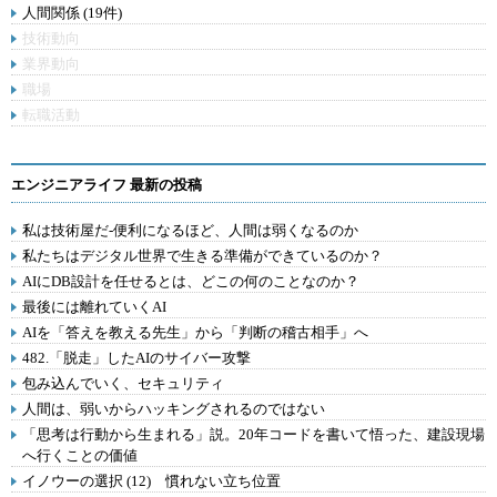
人間関係 (19件)
技術動向
業界動向
職場
転職活動
エンジニアライフ 最新の投稿
私は技術屋だ-便利になるほど、人間は弱くなるのか
私たちはデジタル世界で生きる準備ができているのか？
AIにDB設計を任せるとは、どこの何のことなのか？
最後には離れていくAI
AIを「答えを教える先生」から「判断の稽古相手」へ
482.「脱走」したAIのサイバー攻撃
包み込んでいく、セキュリティ
人間は、弱いからハッキングされるのではない
「思考は行動から生まれる」説。20年コードを書いて悟った、建設現場
へ行くことの価値
イノウーの選択 (12) 慣れない立ち位置