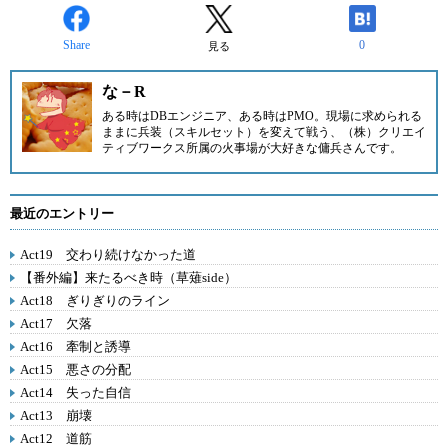
Share
0
見る
な－R
ある時はDBエンジニア、ある時はPMO。現場に求められる
ままに兵装（スキルセット）を変えて戦う、（株）クリエイ
ティブワークス所属の火事場が大好きな傭兵さんです。
最近のエントリー
Act19 交わり続けなかった道
【番外編】来たるべき時（草薙side）
Act18 ぎりぎりのライン
Act17 欠落
Act16 牽制と誘導
Act15 悪さの分配
Act14 失った自信
Act13 崩壊
Act12 道筋