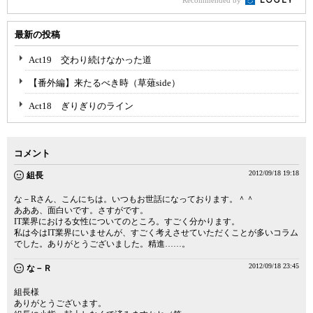
Recommended by
最新の投稿
Act19 交わり続けなかった道
【番外編】来たるべき時（草薙side）
Act18 ぎりぎりのライン
コメント
2012/09/18 19:18
組長
な－Rさん、こんにちは。いつもお世話になっております。＾＾
あああ、面白いです。さすがです。
IT業界における女性についてのところ。すごく分かります。
私は今はIT業界にいませんが、すごく考えさせていただくことが多いコラム
でした。ありがとうございました。精進……。
2012/09/18 23:45
な－Ｒ
組長様
ありがとうございます。