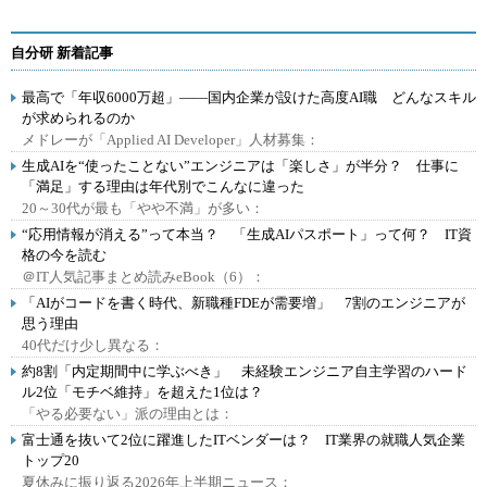
自分研 新着記事
最高で「年収6000万超」――国内企業が設けた高度AI職 どんなスキル
が求められるのか
メドレーが「Applied AI Developer」人材募集：
生成AIを“使ったことない”エンジニアは「楽しさ」が半分？ 仕事に
「満足」する理由は年代別でこんなに違った
20～30代が最も「やや不満」が多い：
“応用情報が消える”って本当？ 「生成AIパスポート」って何？ IT資
格の今を読む
＠IT人気記事まとめ読みeBook（6）：
「AIがコードを書く時代、新職種FDEが需要増」 7割のエンジニアが
思う理由
40代だけ少し異なる：
約8割「内定期間中に学ぶべき」 未経験エンジニア自主学習のハード
ル2位「モチベ維持」を超えた1位は？
「やる必要ない」派の理由とは：
富士通を抜いて2位に躍進したITベンダーは？ IT業界の就職人気企業
トップ20
夏休みに振り返る2026年上半期ニュース：