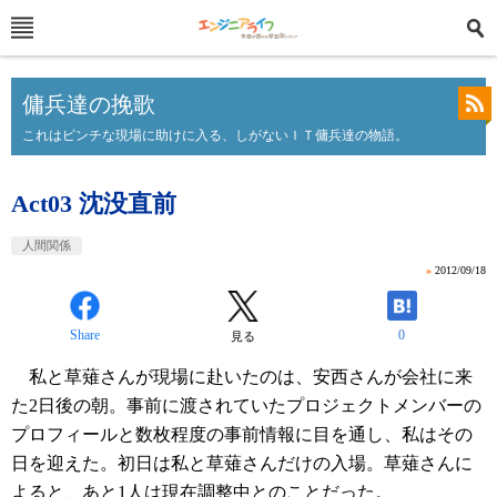
傭兵達の挽歌
これはピンチな現場に助けに入る、しがないＩＴ傭兵達の物語。
Act03 沈没直前
人間関係
»
2012/09/18
Share
0
見る
私と草薙さんが現場に赴いたのは、安西さんが会社に来
た2日後の朝。事前に渡されていたプロジェクトメンバーの
プロフィールと数枚程度の事前情報に目を通し、私はその
日を迎えた。初日は私と草薙さんだけの入場。草薙さんに
よると、あと1人は現在調整中とのことだった。