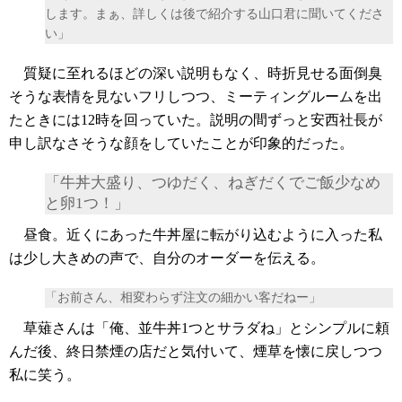
します。まぁ、詳しくは後で紹介する山口君に聞いてくださ
い」
質疑に至れるほどの深い説明もなく、時折見せる面倒臭
そうな表情を見ないフリしつつ、ミーティングルームを出
たときには12時を回っていた。説明の間ずっと安西社長が
申し訳なさそうな顔をしていたことが印象的だった。
「牛丼大盛り、つゆだく、ねぎだくでご飯少なめ
と卵1つ！」
昼食。近くにあった牛丼屋に転がり込むように入った私
は少し大きめの声で、自分のオーダーを伝える。
「お前さん、相変わらず注文の細かい客だねー」
草薙さんは「俺、並牛丼1つとサラダね」とシンプルに頼
んだ後、終日禁煙の店だと気付いて、煙草を懐に戻しつつ
私に笑う。