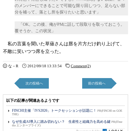
のメンバーにできることで可能な限り回しつつ、足らない部
分を補って、落とし所を探りたいと思います」
「OK。この後、俺がPMに話して段取りを取っておこう。
覆そうか、この状況」
私の言葉を聞いた草薙さんは唇を片方だけ釣り上げて、
不敵に笑いつつ席を立った。
な－R
2012/09/18 13:33:54
Comment(2)
次の投稿へ
前の投稿へ
以下の記事が関連あるようです
FINCHI主催「IVS2026」トークセッションが話題に！
PR(FINCHI on GOE
THE)
なぜ生成AI導入に踏み切れない？ 生産性と組織力を高める鍵
PR(ITme
dia エンタープライズ)