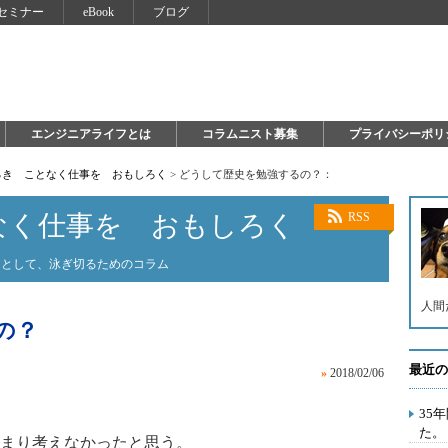
セミナー
eBook
ブログ
エンジニアライフとは
コラムニスト募集
プライバシーポリ
ろき ことなく仕事を おもしろく
>
どうして歴史を勉強するの？：
なく仕事を おもしろく
RSS
アとして、泳ぎ切るためのコラム
人間
の？
最近の
»
2018/02/06
35
た。
まり考えなかったと思う。