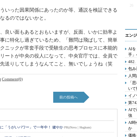
26
ういった因果関係にあったのか等、通説を検証できる
なるのではないかと。
、良い面もあるとおもいますが、反面、いかに効率よ
エンジ
事に特化し過ぎているため、「難問は飛ばして、簡単
クニックが常套手段で受験生の思考プロセスに本能的
AI
手」
リートが中央の役人になって、中央官庁では、全員で
48
先送りしてしまうなんてこと、無いでしょうね（笑
包み
人間
Comment(0)
「思
いて
イノ
前の投稿へ
第7
AI
強
AI
に「うがいパワー」で一年中！ 健やか
PR(iNova｜Hugkum)
か
価格