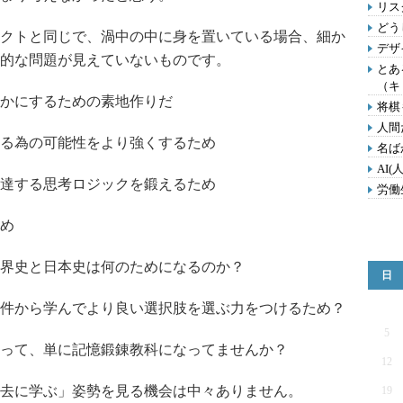
リス
どう
クトと同じで、渦中の中に身を置いている場合、細か
デザ
的な問題が見えていないものです。
とあ
（キ
かにするための素地作りだ
将棋
人間
る為の可能性をより強くするため
名ば
AI
達する思考ロジックを鍛えるため
労働
め
界史と日本史は何のためになるのか？
日
件から学んでより良い選択肢を選ぶ力をつけるため？
5
って、単に記憶鍛錬教科になってませんか？
12
去に学ぶ」姿勢を見る機会は中々ありません。
19