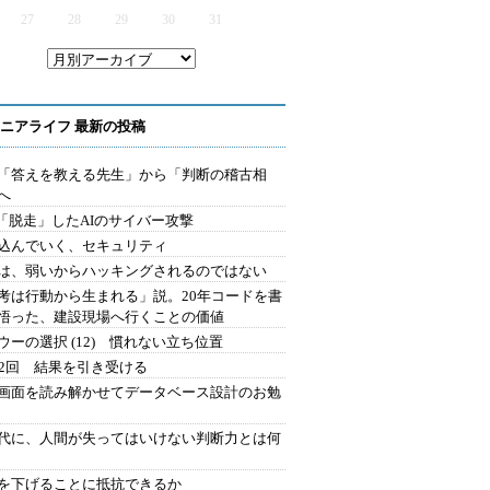
27
28
29
30
31
ニアライフ 最新の投稿
を「答えを教える先生」から「判断の稽古相
へ
2.「脱走」したAIのサイバー攻撃
込んでいく、セキュリティ
は、弱いからハッキングされるのではない
考は行動から生まれる」説。20年コードを書
悟った、建設現場へ行くことの価値
ウーの選択 (12) 慣れない立ち位置
42回 結果を引き受ける
で画面を読み解かせてデータベース設計のお勉
時代に、人間が失ってはいけない判断力とは何
を下げることに抵抗できるか