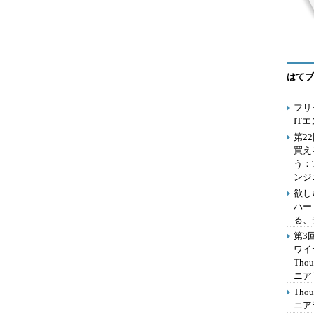
はてブ
フリ
IT
第2
買え
う：
ンジ
欲し
ハー
る、
第3
ワイ
Th
ニア
Th
ニア