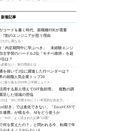
 新着記事
Iがコードを書く時代、新職種FDEが需要
 7割のエンジニアが思う理由
代だけ少し異なる：
割「内定期間中に学ぶべき」 未経験エンジ
自主学習のハードル2位「モチベ維持」を超
1位は？
る必要ない」派の理由とは：
通を抜いて2位に躍進したITベンダーは？
業界の就職人気企業トップ20
みに振り返る2026年上半期ニュース：
I活用する新人増えてOJT負担増」 複数の調
露呈した現場の苦悩
なのは「AIに代替されにくい本質的な自走力」：
xcel好き」では進化できない、「Excel/CSVで
タ連携」が残る今、AIをどう使うか
「＠IT」よく読まれた記事“10選”：
Iで何を変えたの？」と問われる今、転職で年
上がる人／上がらない人