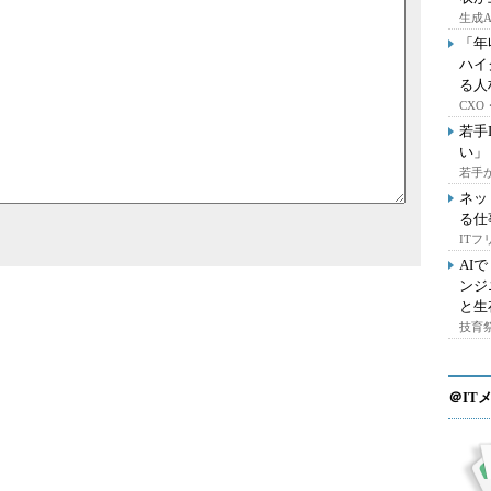
生成
「年
ハイ
る人
CX
若手
い」
若手
ネッ
る仕
IT
AI
ンジ
と生
技育祭
＠IT