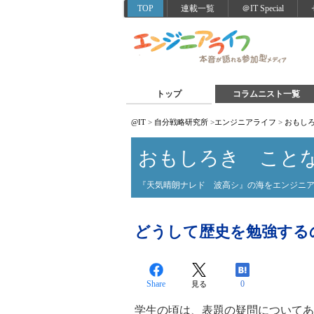
TOP
連載一覧
＠IT Special
トップ
コラムニスト一覧
@IT
>
自分戦略研究所
>
エンジニアライフ
>
おもし
おもしろき こと
『天気晴朗ナレド 波高シ』の海をエンジニ
どうして歴史を勉強する
Share
0
見る
学生の頃は、表題の疑問についてあ