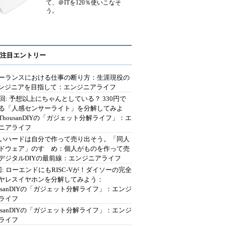
て、＠ITを120％使いこなそ
う。
注目エントリー
ーランスにおける仕事の断り方：生涯現役の
エンジニアを目指して：エンジニアライフ
2回: 予想以上にちゃんとしている？ 330円で
る「人感センサーライト」を分解してみよ
ThousanDIYの「ガジェット分解ライフ」：エ
ニアライフ
いハードは自分で作って売り出そう。「同人
ドウェア」のすゝめ：個人がものを作って売
デジタルDIYの最前線：エンジニアライフ
回: ローエンドにもRISC-Vが！ダイソーの完全
ヤレスイヤホンを分解してみよう：
ousanDIYの「ガジェット分解ライフ」：エンジ
ライフ
ousanDIYの「ガジェット分解ライフ」：エンジ
ライフ