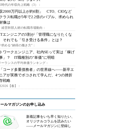
AI時代の年収向上戦略（3）：
収2000万円以上が約6割」 CTO、CIOなど
クラス転職が5年で2.2倍のバブル、求められ
材像は
O・経営幹部人材の転職市場動向：
ITエンジニアの5割が「管理職になりたくな
 それでも「引き受ける条件」とは？
が求める“納得の働き方”：
トワークエンジニア、社内SEって実は「稼げ
事」？ IT職種別の“単価”に明暗
フリーランスの平均単価ランキング：
で「コード多重債務者」の世界線へ――新卒エ
ニアが実務でボコされて学んだ、4つの挫折
存戦略
2026【春】：
メールマガジンのお申し込み
新着記事をいち早く知りたい、
オリジナルコラムを読みたい
――メールマガジンに登録し