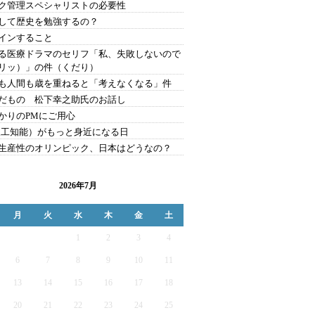
ク管理スペシャリストの必要性
して歴史を勉強するの？
インすること
る医療ドラマのセリフ「私、失敗しないので
リッ）」の件（くだり）
も人間も歳を重ねると「考えなくなる」件
だもの 松下幸之助氏のお話し
かりのPMにご用心
(人工知能）がもっと身近になる日
生産性のオリンピック、日本はどうなの？
2026年7月
月
火
水
木
金
土
1
2
3
4
6
7
8
9
10
11
13
14
15
16
17
18
20
21
22
23
24
25