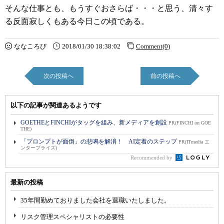
そんな仕事とも、もうすぐおさらば・・・と思う、清々す
る反面寂しくもある今日この頃である。
ななころび
2018/01/30 18:38:02
Comment(0)
次の投稿へ
前の投稿へ
以下の記事が関連あるようです
GOETHEとFINCHIがタッグを組み、新メディアを創設
PR(FINCHI on GOE
THE)
「プロンプトが面倒」の悲鳴を解消！ AI定着のステップ
PR(ITmedia エ
ンタープライズ)
Recommended by
最新の投稿
35年間勤めておりました会社を退職いたしました。
リスク管理スペシャリストの必要性