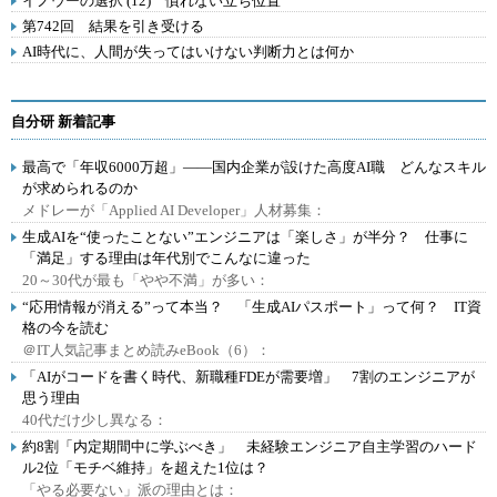
イノウーの選択 (12) 慣れない立ち位置
第742回 結果を引き受ける
AI時代に、人間が失ってはいけない判断力とは何か
自分研 新着記事
最高で「年収6000万超」――国内企業が設けた高度AI職 どんなスキル
が求められるのか
メドレーが「Applied AI Developer」人材募集：
生成AIを“使ったことない”エンジニアは「楽しさ」が半分？ 仕事に
「満足」する理由は年代別でこんなに違った
20～30代が最も「やや不満」が多い：
“応用情報が消える”って本当？ 「生成AIパスポート」って何？ IT資
格の今を読む
＠IT人気記事まとめ読みeBook（6）：
「AIがコードを書く時代、新職種FDEが需要増」 7割のエンジニアが
思う理由
40代だけ少し異なる：
約8割「内定期間中に学ぶべき」 未経験エンジニア自主学習のハード
ル2位「モチベ維持」を超えた1位は？
「やる必要ない」派の理由とは：