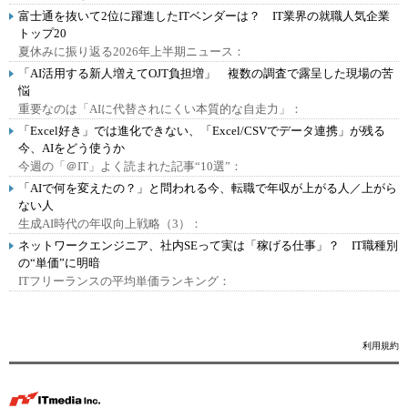
富士通を抜いて2位に躍進したITベンダーは？ IT業界の就職人気企業
トップ20
夏休みに振り返る2026年上半期ニュース：
「AI活用する新人増えてOJT負担増」 複数の調査で露呈した現場の苦
悩
重要なのは「AIに代替されにくい本質的な自走力」：
「Excel好き」では進化できない、「Excel/CSVでデータ連携」が残る
今、AIをどう使うか
今週の「＠IT」よく読まれた記事“10選”：
「AIで何を変えたの？」と問われる今、転職で年収が上がる人／上がら
ない人
生成AI時代の年収向上戦略（3）：
ネットワークエンジニア、社内SEって実は「稼げる仕事」？ IT職種別
の“単価”に明暗
ITフリーランスの平均単価ランキング：
利用規約