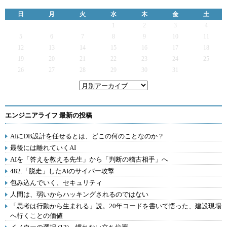
日
月
火
水
木
金
土
1
2
3
4
5
6
7
8
9
10
11
12
13
14
15
16
17
18
19
20
21
22
23
24
25
26
27
28
29
30
31
エンジニアライフ 最新の投稿
AIにDB設計を任せるとは、どこの何のことなのか？
最後には離れていくAI
AIを「答えを教える先生」から「判断の稽古相手」へ
482.「脱走」したAIのサイバー攻撃
包み込んでいく、セキュリティ
人間は、弱いからハッキングされるのではない
「思考は行動から生まれる」説。20年コードを書いて悟った、建設現場
へ行くことの価値